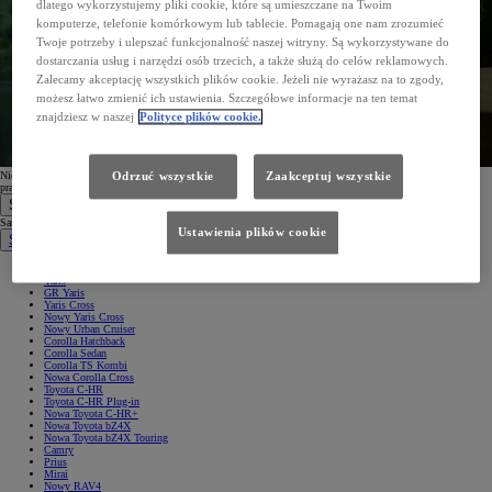
dlatego wykorzystujemy pliki cookie, które są umieszczane na Twoim
komputerze, telefonie komórkowym lub tablecie. Pomagają one nam zrozumieć
Twoje potrzeby i ulepszać funkcjonalność naszej witryny. Są wykorzystywane do
dostarczania usług i narzędzi osób trzecich, a także służą do celów reklamowych.
Zalecamy akceptację wszystkich plików cookie. Jeżeli nie wyrażasz na to zgody,
możesz łatwo zmienić ich ustawienia. Szczegółowe informacje na ten temat
znajdziesz w naszej
Polityce plików cookie.
Nie możesz znaleźć wiadomości? Sprawdź folder SPAM lub spróbuj zarejestrować się
ponownie
przy użyciu
Odrzuć wszystkie
Zaakceptuj wszystkie
prawidłowego adresu e-mail.
Samochody
Samochody
Ustawienia plików cookie
Samochody osobowe
Nowe Aygo X
Yaris
GR Yaris
Yaris Cross
Nowy Yaris Cross
Nowy Urban Cruiser
Corolla Hatchback
Corolla Sedan
Corolla TS Kombi
Nowa Corolla Cross
Toyota C-HR
Toyota C-HR Plug-in
Nowa Toyota C-HR+
Nowa Toyota bZ4X
Nowa Toyota bZ4X Touring
Camry
Prius
Mirai
Nowy RAV4