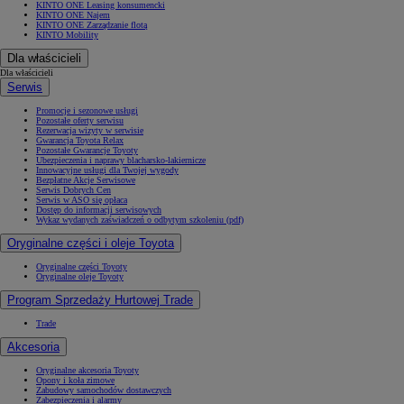
KINTO ONE Leasing konsumencki
KINTO ONE Najem
KINTO ONE Zarządzanie flotą
KINTO Mobility
Dla właścicieli
Dla właścicieli
Serwis
Promocje i sezonowe usługi
Pozostałe oferty serwisu
Rezerwacja wizyty w serwisie
Gwarancja Toyota Relax
Pozostałe Gwarancje Toyoty
Ubezpieczenia i naprawy blacharsko-lakiernicze
Innowacyjne usługi dla Twojej wygody
Bezpłatne Akcje Serwisowe
Serwis Dobrych Cen
Serwis w ASO się opłaca
Dostęp do informacji serwisowych
Wykaz wydanych zaświadczeń o odbytym szkoleniu (pdf)
Oryginalne części i oleje Toyota
Oryginalne części Toyoty
Oryginalne oleje Toyoty
Program Sprzedaży Hurtowej Trade
Trade
Akcesoria
Oryginalne akcesoria Toyoty
Opony i koła zimowe
Zabudowy samochodów dostawczych
Zabezpieczenia i alarmy