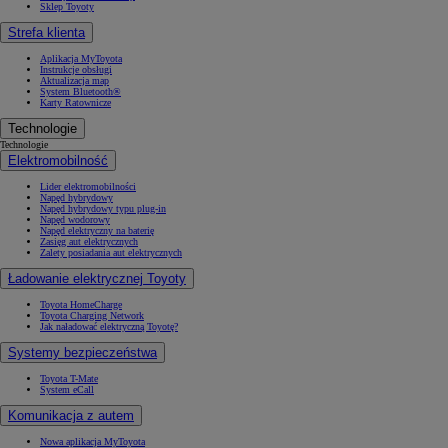
Sklep Toyoty
Strefa klienta
Aplikacja MyToyota
Instrukcje obsługi
Aktualizacja map
System Bluetooth®
Karty Ratownicze
Technologie
Technologie
Elektromobilność
Lider elektromobilności
Napęd hybrydowy
Napęd hybrydowy typu plug-in
Napęd wodorowy
Napęd elektryczny na baterię
Zasięg aut elektrycznych
Zalety posiadania aut elektrycznych
Ładowanie elektrycznej Toyoty
Toyota HomeCharge
Toyota Charging Network
Jak naładować elektryczną Toyotę?
Systemy bezpieczeństwa
Toyota T-Mate
System eCall
Komunikacja z autem
Nowa aplikacja MyToyota