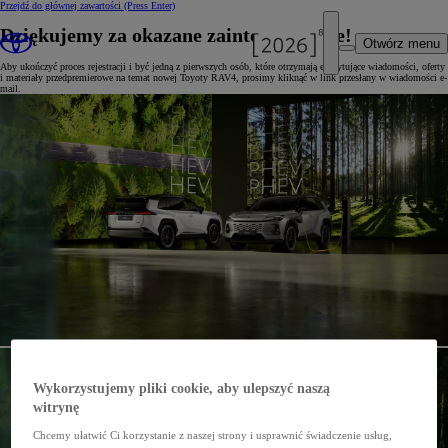
Przejdź do głównej zawartości
(Press Enter)
Dziękujemy za okazane zainteresowanie!
Otwórz menu
Aby ukończyć proces rejestracji i być jedną z pierwszych osób, które otrzymają ekscytujące wiadomości, oferty
i materiały przedpremierowe na temat nowej Toyoty RAV4, prosimy kliknąć w link przesłany w wiadomości e-
mail.
Wykorzystujemy pliki cookie, aby ulepszyć naszą
witrynę
Chcemy ułatwić Ci korzystanie z naszej strony i usprawnić świadczenie usług,