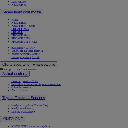
Land Cruiser
Nowy GR GT
Samochody dostawcze
Hilux
Nowy Hilux
Nowy Hilux Electric
PROACE Max
PROACE
PROACE Verso
PROACE CITY
PROACE CITY Verso
Samochody używane
Umów się na jazdę testową
Zobacz wszystkie cenniki
Konfiguruj swoją Toyotę
Oferty specjalne i Finansowanie
Oferty specjalne i Finansowanie
Aktualne oferty
Finał wyprzedaży 2025
Samochody dostawcze Toyota Professional
Oferta biznesowa
Auta używane
Toyota Financial Services
Kredyt niższych rat Toyota Easy
Kredyt standardowy
Leasing standardowy
KINTO ONE
KINTO ONE Leasing niższych rat