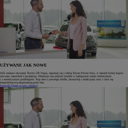
UŻYWANE JAK NOWE
Jeśli szukasz używanej Toyoty GR Supra, zapoznaj się z ofertą Toyota Pewne Auto, w ramach której kupisz
używany samochód z gwarancją. Obejmuje ona jedynie modele w najlepszym stanie technicznym
i z autentycznym przebiegiem. Kup auto z pewnego źródła, skorzystaj z atrakcyjnej ceny i ciesz się
bezproblemową eksploatacją przez lata.
Sprawdź
(Opens in new window)