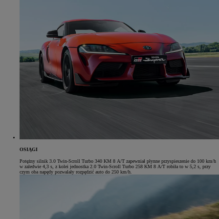
OSIĄGI
Potężny silnik 3.0 Twin-Scroll Turbo 340 KM 8 A/T zapewniał płynne przyspieszenie do 100 km/h
w zaledwie 4,3 s, z kolei jednostka 2.0 Twin-Scroll Turbo 258 KM 8 A/T robiła to w 5,2 s, przy
czym oba napędy pozwalały rozpędzić auto do 250 km/h.