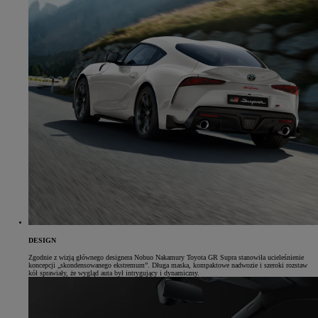
DESIGN
Zgodnie z wizją głównego designera Nobuo Nakamury Toyota GR Supra stanowiła ucieleśnienie
koncepcji „skondensowanego ekstremum”. Długa maska, kompaktowe nadwozie i szeroki rozstaw
kół sprawiały, że wygląd auta był intrygujący i dynamiczny.