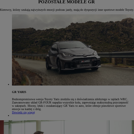
POZOSTAŁE MODELE GR
Kierowcy, którzy szukają najwyższych emocji podczas jazdy, mają do dyspozycji inne sportowe modele Toyoty.
GR YARIS
Bezkompromisowa wersja Toyoty Yaris zrodziła się z doświadczenia zdobytego w rajdach WRC.
Zaawansowany układ GR-FOUR napędza wszystkie koła, zapewniając maksymalną przyczepność
w zakrętach. Mocny, lekki i oszałamiający GR Yaris to auto, które oferuje prawdziwe sportowe
emocje na każdej z dróg.
Dowiedz się więcej