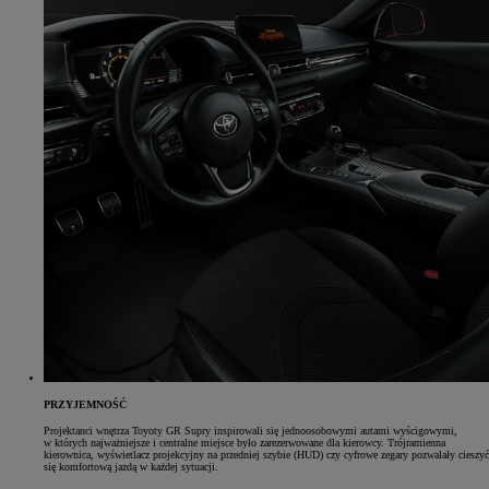
PRZYJEMNOŚĆ
Projektanci wnętrza Toyoty GR Supry inspirowali się jednoosobowymi autami wyścigowymi,
w których najważniejsze i centralne miejsce było zarezerwowane dla kierowcy. Trójramienna
kierownica, wyświetlacz projekcyjny na przedniej szybie (HUD) czy cyfrowe zegary pozwalały cieszyć
się komfortową jazdą w każdej sytuacji.