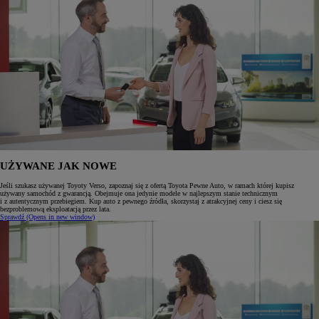
UŻYWANE JAK NOWE
Jeśli szukasz używanej Toyoty Verso, zapoznaj się z ofertą Toyota Pewne Auto, w ramach której kupisz
używany samochód z gwarancją. Obejmuje ona jedynie modele w najlepszym stanie technicznym
i z autentycznym przebiegiem. Kup auto z pewnego źródła, skorzystaj z atrakcyjnej ceny i ciesz się
bezproblemową eksploatacją przez lata.
Sprawdź
(Opens in new window)