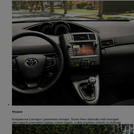
Wnętrze
Kompaktowa z zewnątrz i przestronna wewnątrz. Toyota Verso oferowała wiele rozwiązań
ułatwiających przewożenie każdego rodzaju bagażu, a także przydatne schowki na drobiazgi.