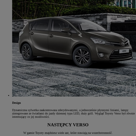
Design
Dynamiczna sylwetka zaakcentowana zdecydowanymi, a jednocześnie płynnymi liniami, lampy
zintegrowane ze światłami do jazdy dziennej typu LED, duży grill. Wygląd Toyoty Verso był równie
interesujący co jej możliwości.
NASTĘPCY VERSO
W gamie Toyoty znajdziesz wiele aut, które stawiają na wszechstronność.