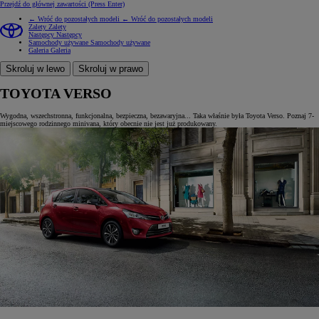
Przejdź do głównej zawartości
(Press Enter)
← Wróć do pozostałych modeli
← Wróć do pozostałych modeli
Zalety
Zalety
Następcy
Następcy
Samochody używane
Samochody używane
Galeria
Galeria
Skroluj w lewo
Skroluj w prawo
TOYOTA VERSO
Wygodna, wszechstronna, funkcjonalna, bezpieczna, bezawaryjna... Taka właśnie była Toyota Verso. Poznaj 7-
miejscowego rodzinnego minivana, który obecnie nie jest już produkowany.