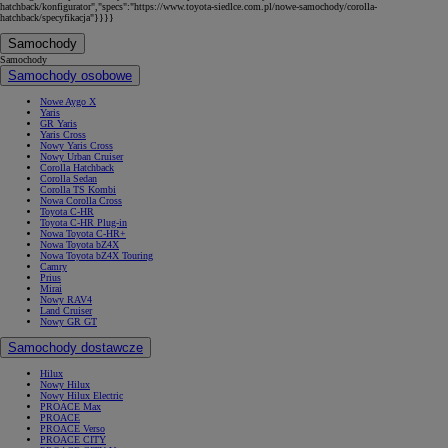
hatchback/konfigurator","specs":"https://www.toyota-siedlce.com.pl/nowe-samochody/corolla-
hatchback/specyfikacja"}}}}
Samochody
Samochody
Samochody osobowe
Nowe Aygo X
Yaris
GR Yaris
Yaris Cross
Nowy Yaris Cross
Nowy Urban Cruiser
Corolla Hatchback
Corolla Sedan
Corolla TS Kombi
Nowa Corolla Cross
Toyota C-HR
Toyota C-HR Plug-in
Nowa Toyota C-HR+
Nowa Toyota bZ4X
Nowa Toyota bZ4X Touring
Camry
Prius
Mirai
Nowy RAV4
Land Cruiser
Nowy GR GT
Samochody dostawcze
Hilux
Nowy Hilux
Nowy Hilux Electric
PROACE Max
PROACE
PROACE Verso
PROACE CITY