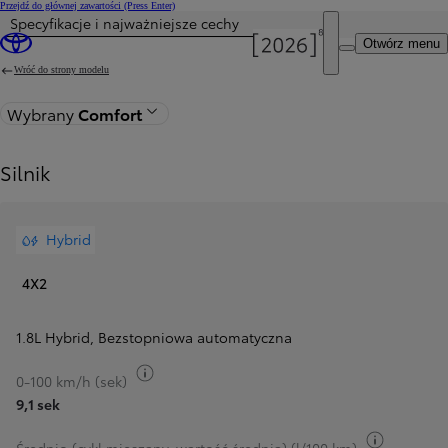
Przejdź do głównej zawartości
(Press Enter)
Specyfikacje i najważniejsze cechy
Cena została zaktualizowana Cena Twojej konfiguracji została zmieniona na 127 900 zł.
Otwórz menu
Wróć do strony modelu
Wybrany
Comfort
Silnik
Hybrid
4X2
1.8L Hybrid
,
Bezstopniowa automatyczna
Przełącz informacje o paliwie
0-100 km/h (sek)
9,1 sek
Przełącz 