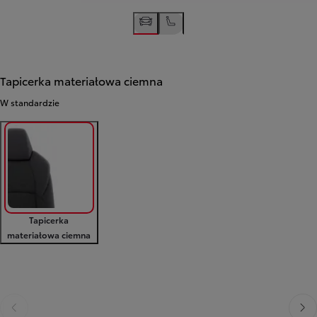
Tapicerka materiałowa ciemna
W standardzie
Tapicerka
materiałowa ciemna
Poprzedni
Nast