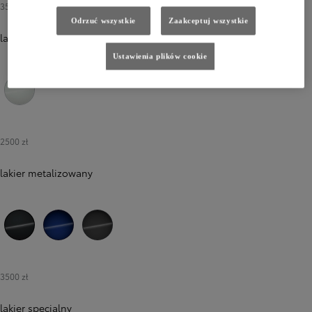
3500 zł
Odrzuć wszystkie
Zaakceptuj wszystkie
lakier perłowy
Ustawienia plików cookie
089 Platinum White Pearl
2500 zł
lakier metalizowany
209 Eclipse Black
8Y8 Juniper Blue
1M2 Storm Grey
3500 zł
lakier specjalny