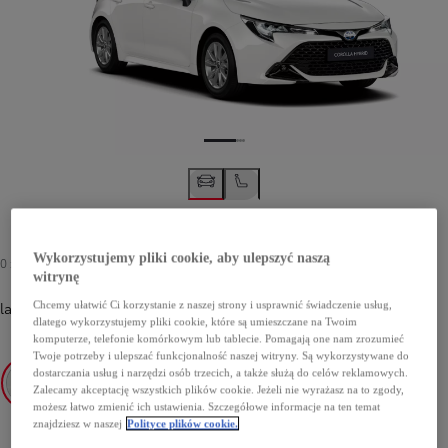
Wykorzystujemy pliki cookie, aby ulepszyć naszą
0 zł
witrynę
lakier podstawowy
-
040 Pure White
Chcemy ułatwić Ci korzystanie z naszej strony i usprawnić świadczenie usług,
0 zł
dlatego wykorzystujemy pliki cookie, które są umieszczane na Twoim
komputerze, telefonie komórkowym lub tablecie. Pomagają one nam zrozumieć
Twoje potrzeby i ulepszać funkcjonalność naszej witryny. Są wykorzystywane do
dostarczania usług i narzędzi osób trzecich, a także służą do celów reklamowych.
Zalecamy akceptację wszystkich plików cookie. Jeżeli nie wyrażasz na to zgody,
możesz łatwo zmienić ich ustawienia. Szczegółowe informacje na ten temat
040 Pure White
znajdziesz w naszej
Polityce plików cookie.