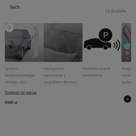
Tech
13 dodatki
Następny
System
Inteligentne
Przednie czujniki
Podgrz
bezkluczykowego
wycieraczki z
parkowania
wycierac
dostępu do
czujnikiem deszczu
szyby
samochodu
Dowiedz się więcej
(Inteligentny kluczyk)
9500 zł