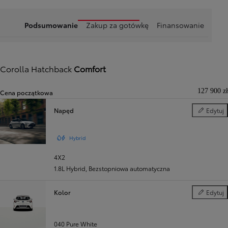
Podsumowanie
Zakup za gotówkę
Finansowanie
Corolla Hatchback
Comfort
127 900 zł
Cena początkowa
Napęd
Edytuj
Napęd
Hybrid
4X2
1.8L Hybrid
,
Bezstopniowa automatyczna
Kolor
Edytuj
Kolor
040 Pure White