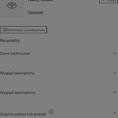
Pakiety i d
Przeglądaj
Informacje o producencie
Parametry
Dane techniczne
Wygląd zewnętrzny
Wygląd wewnętrzny
Przełącz informacje CO2
Zużycie paliwa lub energii