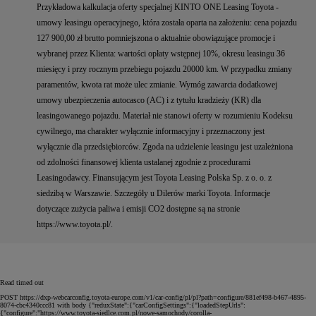
Przykładowa kalkulacja oferty specjalnej KINTO ONE Leasing Toyota -
umowy leasingu operacyjnego, która została oparta na założeniu: cena pojazdu
127 900,00 zł brutto pomniejszona o aktualnie obowiązujące promocje i
wybranej przez Klienta: wartości opłaty wstępnej 10%, okresu leasingu 36
miesięcy i przy rocznym przebiegu pojazdu 20000 km. W przypadku zmiany
paramentów, kwota rat może ulec zmianie. Wymóg zawarcia dodatkowej
umowy ubezpieczenia autocasco (AC) i z tytułu kradzieży (KR) dla
leasingowanego pojazdu. Materiał nie stanowi oferty w rozumieniu Kodeksu
cywilnego, ma charakter wyłącznie informacyjny i przeznaczony jest
wyłącznie dla przedsiębiorców. Zgoda na udzielenie leasingu jest uzależniona
od zdolności finansowej klienta ustalanej zgodnie z procedurami
Leasingodawcy. Finansującym jest Toyota Leasing Polska Sp. z o. o. z
siedzibą w Warszawie. Szczegóły u Dilerów marki Toyota. Informacje
dotyczące zużycia paliwa i emisji CO2 dostępne są na stronie
https://www.toyota.pl/.
Read timed out
POST https://dxp-webcarconfig.toyota-europe.com/v1/car-config/pl/pl?path=configure/881ef498-b467-4895-
8074-cbc4340ccc81 with body {"reduxState":{"carConfigSettings":{"loadedStepUrls":
{"configure":"https://www.toyota-siedlce.com.pl/nowe-samochody/corolla-