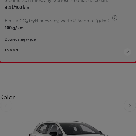
Średnio (cykl mieszany, wartość średnia) (l/100 km)
4,4 l/100 km
Przełącz
Emisja CO₂ (cykl mieszany, wartość średnia) (g/km)
100 g/km
Dowiedz się więcej
127 900 zł
Kolor
Poprzedni
Nast