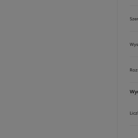
Sze
Wys
Roz
Wy
Od
81 900 zł
Yaris Cross
HYBRID
Lic