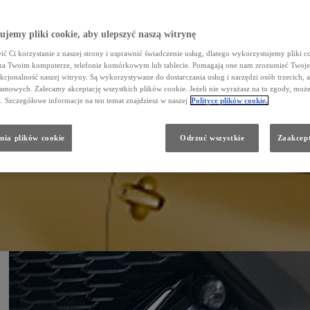
jemy pliki cookie, aby ulepszyć naszą witrynę
ć Ci korzystanie z naszej strony i usprawnić świadczenie usług, dlatego wykorzystujemy pliki co
na Twoim komputerze, telefonie komórkowym lub tablecie. Pomagają one nam zrozumieć Twoje
nkcjonalność naszej witryny. Są wykorzystywane do dostarczania usług i narzędzi osób trzecich, a
amowych. Zalecamy akceptację wszystkich plików cookie. Jeżeli nie wyrażasz na to zgody, może
a. Szczegółowe informacje na ten temat znajdziesz w naszej
Polityce plików cookie.
nia plików cookie
Odrzuć wszystkie
Zaakcept