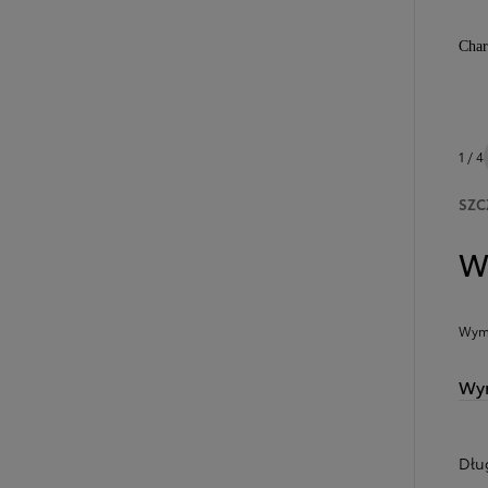
Char
1 / 4
SZC
W
Wymi
Wym
Dłu