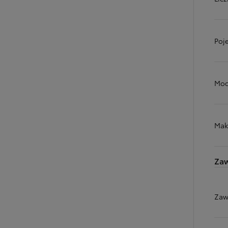
Poj
Moc
Mak
Zaw
Zaw