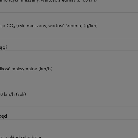
sja CO₂ (cykl mieszany, wartość średnia) (g/km)
ągi
dkość maksymalna (km/h)
00 km/h (sek)
pęd
ba i układ cylindrów