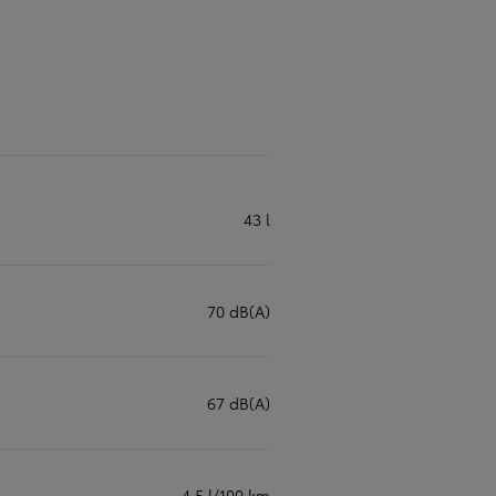
43 l
70 dB(A)
67 dB(A)
4,5 l/100 km