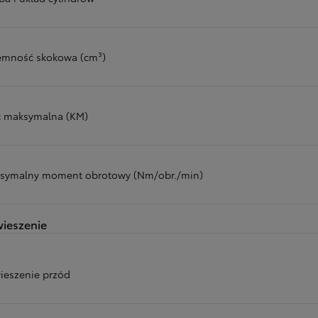
emność skokowa (cm³)
 maksymalna (KM)
symalny moment obrotowy (Nm/obr./min)
ieszenie
ieszenie przód