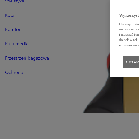
Stylistyka
Koła
Wykorzystu
Chcemy ułatwi
Komfort
umieszczane 
i ulepszać fu
do celów rekl
Multimedia
ich ustawieni
Przestrzeń bagażowa
Ustawie
Ochrona