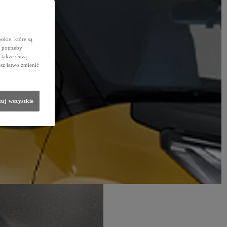
okie, które są
 potrzeby
 także służą
sz łatwo zmienić
uj wszystkie