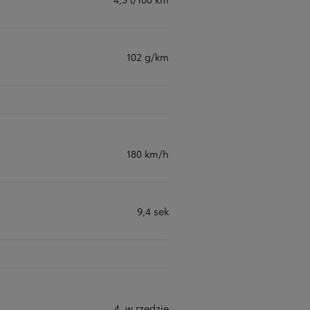
102 g/km
180 km/h
9,4 sek
4, w rzędzie