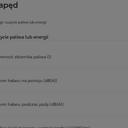
apęd
gi i zużycie paliwa lub energii
ycie paliwa lub energii
emność zbiornika paliwa (l)
iom hałasu na postoju (dB(A))
iom hałasu podczas jazdy (dB(A))
nio (cykl mieszany, wartość średnia) (l/100 km)