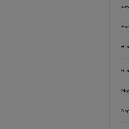
Zaw
Od
105 300 zł
Ha
Corolla Hatchback
HYBRID
Ham
Ham
Mas
Dop