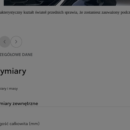
akterystyczny kształt świateł przednich sprawia, że zostaniesz zauważony podc
Poprzedni
Następny
ZEGÓŁOWE DANE
ymiary
ary i masy
iary zewnętrzne
gość całkowita (mm)