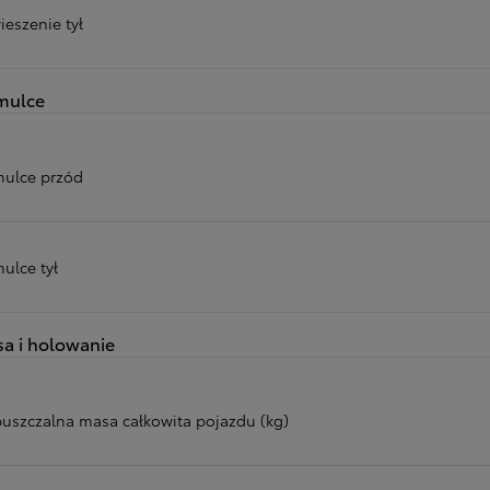
ieszenie tył
mulce
ulce przód
ulce tył
a i holowanie
uszczalna masa całkowita pojazdu (kg)