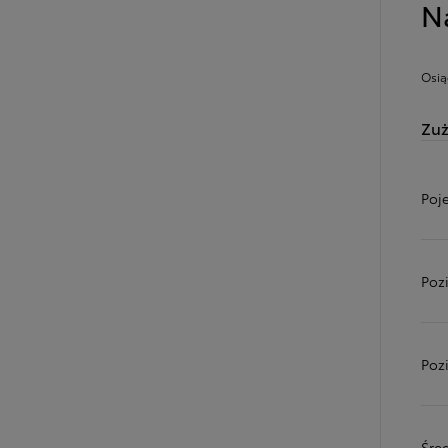
N
Osią
Zuż
Poj
Poz
Poz
Śred