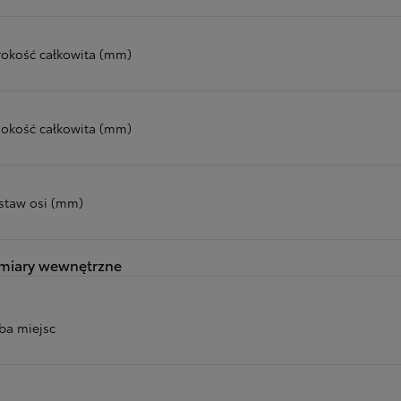
rokość całkowita (mm)
okość całkowita (mm)
staw osi (mm)
miary wewnętrzne
zba miejsc