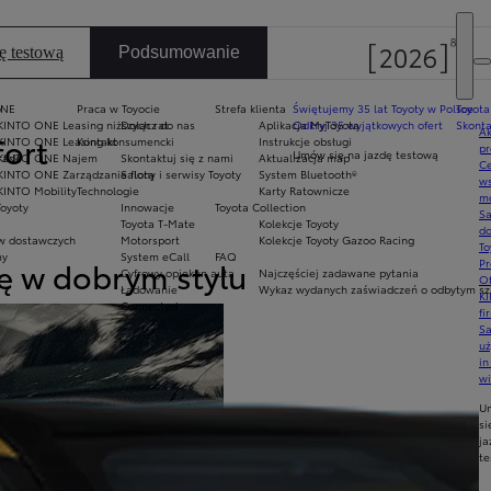
ę testową
Podsumowanie
y
ONE
Praca w Toyocie
Strefa klienta
Świętujemy 35 lat Toyoty w Polsce
Toyota
KINTO ONE Leasing niższych rat
Dołącz do nas
Aplikacja MyToyota
Odkryj 35 wyjątkowych ofert
Skonta
Ak
fort
KINTO ONE Leasing konsumencki
Kontakt
Instrukcje obsługi
pr
Umów się na jazdę testową
rade
KINTO ONE Najem
Skontaktuj się z nami
Aktualizacja map
Ce
KINTO ONE Zarządzanie flotą
Salony i serwisy Toyoty
System Bluetooth®
ws
KINTO Mobility
Technologie
Karty Ratownicze
mo
Toyoty
Innowacje
Toyota Collection
S
Toyota T-Mate
Kolekcje Toyoty
do
 dostawczych
Motorsport
Kolekcje Toyoty Gazoo Racing
To
my
System eCall
FAQ
gę w dobrym stylu
Ekran dotykowy
Pr
Cyfrowy opiekun auta
Najczęściej zadawane pytania
Of
Ładowanie
Wykaz wydanych zaświadczeń o odbytym szk
KI
Connected
fi
S
u
in
w
U
si
ja
te