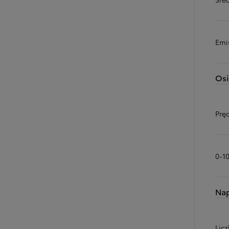
Emi
Osi
Prę
0-1
Na
Licz