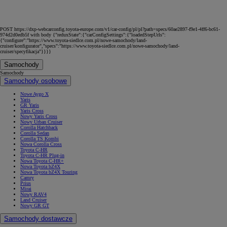
POST https://dxp-webcarconfig.toyota-europe.com/v1/car-config/pl/pl?path=specs/60ae2897-f9e1-4ff6-bc61-
974d2d0edb5f with body {"reduxState":{"carConfigSettings":{"loadedStepUrls":
{"configure":"https://www.toyota-siedlce.com.pl/nowe-samochody/land-
cruiser/konfigurator","specs":"https://www.toyota-siedlce.com.pl/nowe-samochody/land-
cruiser/specyfikacja"}}}}
Samochody
Samochody
Samochody osobowe
Nowe Aygo X
Yaris
GR Yaris
Yaris Cross
Nowy Yaris Cross
Nowy Urban Cruiser
Corolla Hatchback
Corolla Sedan
Corolla TS Kombi
Nowa Corolla Cross
Toyota C-HR
Toyota C-HR Plug-in
Nowa Toyota C-HR+
Nowa Toyota bZ4X
Nowa Toyota bZ4X Touring
Camry
Prius
Mirai
Nowy RAV4
Land Cruiser
Nowy GR GT
Samochody dostawcze