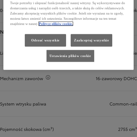
Twoje potrzeby i ulepszać funkcjonalność naszej witryny. Są wykorzystywane do
dostarczania usług i narzędzi osób trzecich, a także służą do celów reklamowych.
0-100 km/h (sek)
12,3 sek
Zalecamy akceptację wszystkich plików cookie. Jeżeli nie wyrażasz na to zgody,
możesz łatwo zmienić ich ustawienia. Szczegółowe informacje na ten temat
znajdziesz w naszej
Polityce plików cookie.
Napęd
Odrzuć wszystkie
Zaakceptuj wszystkie
Liczba i układ cylindrów
4, w rzędzie
Ustawienia plików cookie
Więcej informacji
Mechanizm zaworów
16-zaworowy DOHC
System wtrysku paliwa
Common-rail
Pojemność skokowa (cm³)
2755 cm³