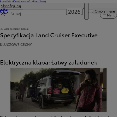
Przejdź do głównej zawartości
(Press Enter)
Skonfiguruj
Otwórz menu
Menu
Wyszukaj dane techniczne
Wróć do strony modelu
Specyfikacja Land Cruiser Executive
KLUCZOWE CECHY
Elektryczna klapa: Łatwy załadunek