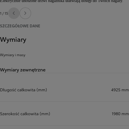
Elektrycznie unoszone drzwi bagażnika ułatwiają dostęp do Twoich bagaży.
1 / 15
Poprzedni
Następny
SZCZEGÓŁOWE DANE
Wymiary
Wymiary i masy
Wymiary zewnętrzne
Długość całkowita (mm)
4925 mm
Szerokość całkowita (mm)
1980 mm