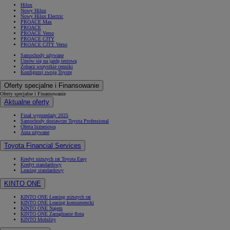
Hilux
Nowy Hilux
Nowy Hilux Electric
PROACE Max
PROACE
PROACE Verso
PROACE CITY
PROACE CITY Verso
Samochody używane
Umów się na jazdę testową
Zobacz wszystkie cenniki
Konfiguruj swoją Toyotę
Oferty specjalne i Finansowanie
Oferty specjalne i Finansowanie
Aktualne oferty
Finał wyprzedaży 2025
Samochody dostawcze Toyota Professional
Oferta biznesowa
Auta używane
Toyota Financial Services
Kredyt niższych rat Toyota Easy
Kredyt standardowy
Leasing standardowy
KINTO ONE
KINTO ONE Leasing niższych rat
KINTO ONE Leasing konsumencki
KINTO ONE Najem
KINTO ONE Zarządzanie flotą
KINTO Mobility