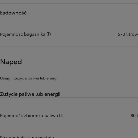
Ładowność
Pojemność bagażnika (l)
573 litrów
Napęd
Osiągi i zużycie paliwa lub energii
Zużycie paliwa lub energii
Pojemność zbiornika paliwa (l)
80 l
Poziom hałasu na postoju