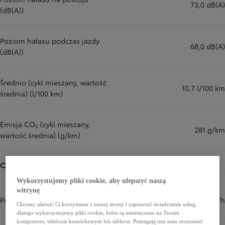
73,0 dB(A)
(dB(A))
Poziom hałasu podczas jazdy
68,0 dB(A)
(dB(A))
Średnio (cykl mieszany, wartość
10,7 l/100 km
średnia) (l/100 km)
Emisja CO₂ (cykl mieszany,
281 g/km
wartość średnia) (g/km)
Osiągi
Wykorzystujemy pliki cookie, aby ulepszyć naszą
witrynę
Prędkość maksymalna (km/h)
170 km/h
Chcemy ułatwić Ci korzystanie z naszej strony i usprawnić świadczenie usług,
dlatego wykorzystujemy pliki cookie, które są umieszczane na Twoim
komputerze, telefonie komórkowym lub tablecie. Pomagają one nam zrozumieć