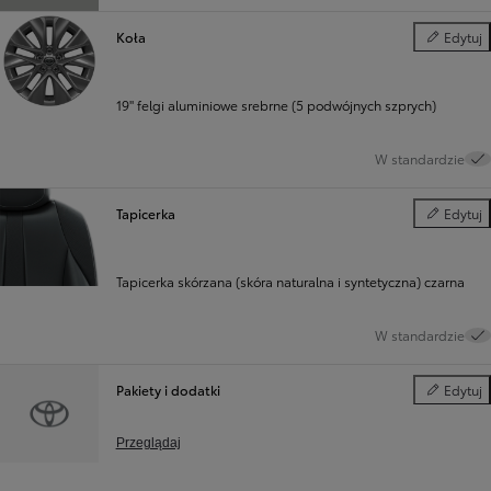
Koła
Edytuj
Koła
19" felgi aluminiowe srebrne (5 podwójnych szprych)
W standardzie
Tapicerka
Edytuj
Tapicerka
Tapicerka skórzana (skóra naturalna i syntetyczna) czarna
W standardzie
Pakiety i dodatki
Edytuj
Pakiety i d
Przeglądaj