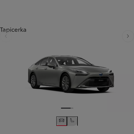
Tapicerka
Poprzedni
Nast