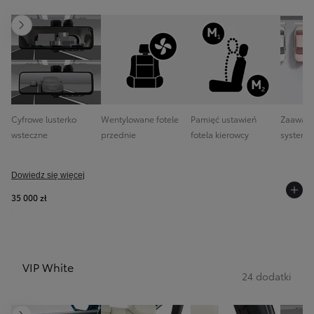
Następny
Cyfrowe lusterko
Wentylowane fotele
Pamięć ustawień
Zaawan
wsteczne
przednie
fotela kierowcy
system 
Dowiedz się więcej
35 000 zł
VIP White
24 dodatki