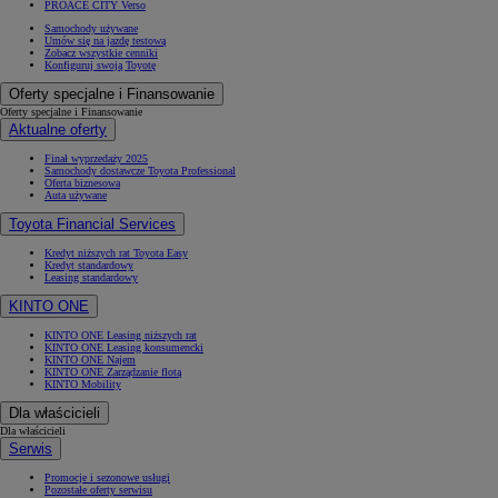
PROACE CITY Verso
Samochody używane
Umów się na jazdę testową
Zobacz wszystkie cenniki
Konfiguruj swoją Toyotę
Oferty specjalne i Finansowanie
Oferty specjalne i Finansowanie
Aktualne oferty
Finał wyprzedaży 2025
Samochody dostawcze Toyota Professional
Oferta biznesowa
Auta używane
Toyota Financial Services
Kredyt niższych rat Toyota Easy
Kredyt standardowy
Leasing standardowy
KINTO ONE
KINTO ONE Leasing niższych rat
KINTO ONE Leasing konsumencki
KINTO ONE Najem
KINTO ONE Zarządzanie flotą
KINTO Mobility
Dla właścicieli
Dla właścicieli
Serwis
Promocje i sezonowe usługi
Pozostałe oferty serwisu