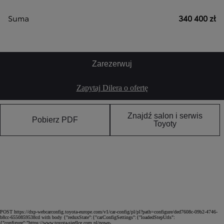
Suma
340 400 zł
Zarezerwuj
Zapytaj Dilera o ofertę
Znajdź salon i serwis
Pobierz PDF
Toyoty
POST https://dxp-webcarconfig.toyota-europe.com/v1/car-config/pl/pl?path=configure/ded7608c-09b2-4746-
b8cc-6550859538cd with body {"reduxState":{"carConfigSettings":{"loadedStepUrls":
{"configure":"https://www.toyota-siedlce.com.pl/nowe-