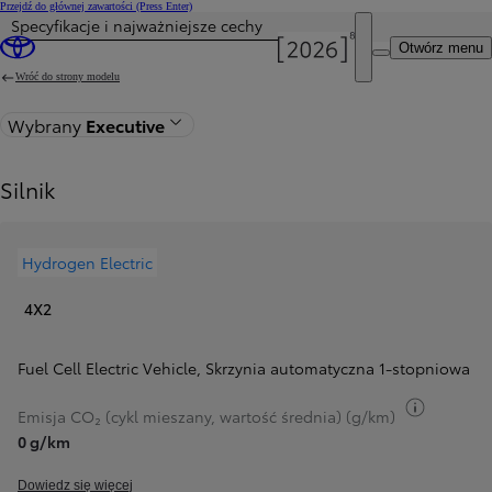
Przejdź do głównej zawartości
(Press Enter)
Specyfikacje i najważniejsze cechy
Otwórz menu
Wróć do strony modelu
Wybrany
Executive
Silnik
Hydrogen Electric
4X2
Fuel Cell Electric Vehicle
,
Skrzynia automatyczna 1-stopniowa
Przełącz
Emisja CO₂ (cykl mieszany, wartość średnia) (g/km)
0 g/km
Dowiedz się więcej