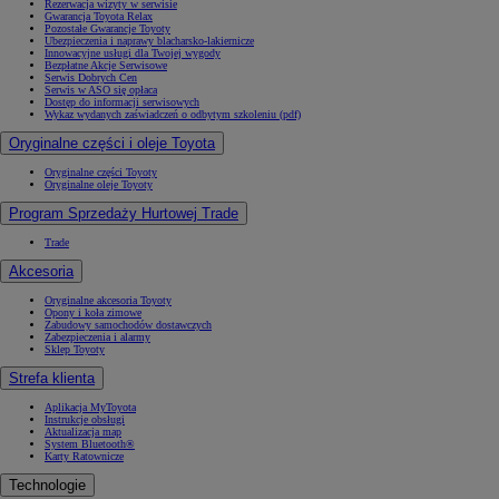
Rezerwacja wizyty w serwisie
Gwarancja Toyota Relax
Pozostałe Gwarancje Toyoty
Ubezpieczenia i naprawy blacharsko-lakiernicze
Innowacyjne usługi dla Twojej wygody
Bezpłatne Akcje Serwisowe
Serwis Dobrych Cen
Serwis w ASO się opłaca
Dostęp do informacji serwisowych
Wykaz wydanych zaświadczeń o odbytym szkoleniu (pdf)
Oryginalne części i oleje Toyota
Oryginalne części Toyoty
Oryginalne oleje Toyoty
Program Sprzedaży Hurtowej Trade
Trade
Akcesoria
Oryginalne akcesoria Toyoty
Opony i koła zimowe
Zabudowy samochodów dostawczych
Zabezpieczenia i alarmy
Sklep Toyoty
Strefa klienta
Aplikacja MyToyota
Instrukcje obsługi
Aktualizacja map
System Bluetooth®
Karty Ratownicze
Technologie