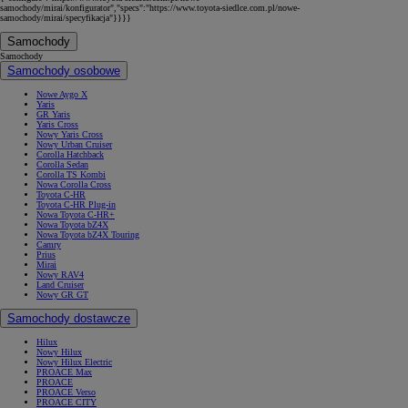
samochody/mirai/konfigurator","specs":"https://www.toyota-siedlce.com.pl/nowe-
samochody/mirai/specyfikacja"}}}}
Samochody
Samochody
Samochody osobowe
Nowe Aygo X
Yaris
GR Yaris
Yaris Cross
Nowy Yaris Cross
Nowy Urban Cruiser
Corolla Hatchback
Corolla Sedan
Corolla TS Kombi
Nowa Corolla Cross
Toyota C-HR
Toyota C-HR Plug-in
Nowa Toyota C-HR+
Nowa Toyota bZ4X
Nowa Toyota bZ4X Touring
Camry
Prius
Mirai
Nowy RAV4
Land Cruiser
Nowy GR GT
Samochody dostawcze
Hilux
Nowy Hilux
Nowy Hilux Electric
PROACE Max
PROACE
PROACE Verso
PROACE CITY