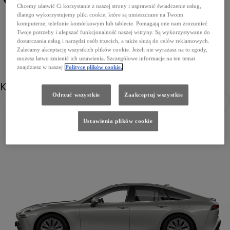
Chcemy ułatwić Ci korzystanie z naszej strony i usprawnić świadczenie usług,
219 Precious Black
090 Frozen White
8Y7 Force Blue
dlatego wykorzystujemy pliki cookie, które są umieszczane na Twoim
komputerze, telefonie komórkowym lub tablecie. Pomagają one nam zrozumieć
Twoje potrzeby i ulepszać funkcjonalność naszej witryny. Są wykorzystywane do
dostarczania usług i narzędzi osób trzecich, a także służą do celów reklamowych.
Zalecamy akceptację wszystkich plików cookie. Jeżeli nie wyrażasz na to zgody,
możesz łatwo zmienić ich ustawienia. Szczegółowe informacje na ten temat
znajdziesz w naszej
Polityce plików cookie.
Koła
Odrzuć wszystkie
Zaakceptuj wszystkie
Poprzedni
Nast
Ustawienia plików cookie