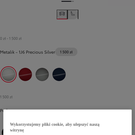
0 zł
-
1 500 zł
Metalik
-
1J6 Precious Silver
1 500 zł
1J6 Precious Silver
3U5 Imperial Red
1L5 Precious Metal
8S6 Dark Blue Mica
1 500 zł
Perłowy
Wykorzystujemy pliki cookie, aby ulepszyć naszą
witrynę