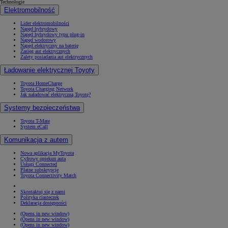
Technologie
Elektromobilność
Lider elektromobilności
Napęd hybrydowy
Napęd hybrydowy typu plug-in
Napęd wodorowy
Napęd elektryczny na baterię
Zasięg aut elektrycznych
Zalety posiadania aut elektrycznych
Ładowanie elektrycznej Toyoty
Toyota HomeCharge
Toyota Charging Network
Jak naładować elektryczną Toyotę?
Systemy bezpieczeństwa
Toyota T-Mate
System eCall
Komunikacja z autem
Nowa aplikacja MyToyota
Cyfrowy opiekun auta
Usługi Connected
Płatne subskrypcje
Toyota Connectivity Match
Skontaktuj się z nami
Polityka ciasteczek
Deklaracja dostępności
(Opens in new window)
(Opens in new window)
(Opens in new window)