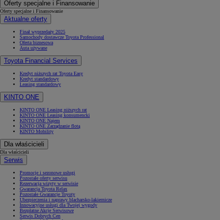
Oferty specjalne i Finansowanie
Oferty specjalne i Finansowanie
Aktualne oferty
Finał wyprzedaży 2025
Samochody dostawcze Toyota Professional
Oferta biznesowa
Auta używane
Toyota Financial Services
Kredyt niższych rat Toyota Easy
Kredyt standardowy
Leasing standardowy
KINTO ONE
KINTO ONE Leasing niższych rat
KINTO ONE Leasing konsumencki
KINTO ONE Najem
KINTO ONE Zarządzanie flotą
KINTO Mobility
Dla właścicieli
Dla właścicieli
Serwis
Promocje i sezonowe usługi
Pozostałe oferty serwisu
Rezerwacja wizyty w serwisie
Gwarancja Toyota Relax
Pozostałe Gwarancje Toyoty
Ubezpieczenia i naprawy blacharsko-lakiernicze
Innowacyjne usługi dla Twojej wygody
Bezpłatne Akcje Serwisowe
Serwis Dobrych Cen