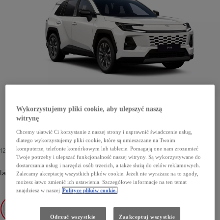
Wykorzystujemy pliki cookie, aby ulepszyć naszą
witrynę
Chcemy ułatwić Ci korzystanie z naszej strony i usprawnić świadczenie usług,
dlatego wykorzystujemy pliki cookie, które są umieszczane na Twoim
komputerze, telefonie komórkowym lub tablecie. Pomagają one nam zrozumieć
1200 zł
Twoje potrzeby i ulepszać funkcjonalność naszej witryny. Są wykorzystywane do
dostarczania usług i narzędzi osób trzecich, a także służą do celów reklamowych.
lakier podstawowy
-
040 Pure White
1200 zł
Zalecamy akceptację wszystkich plików cookie. Jeżeli nie wyrażasz na to zgody,
możesz łatwo zmienić ich ustawienia. Szczegółowe informacje na ten temat
znajdziesz w naszej
Polityce plików cookie.
Odrzuć wszystkie
Zaakceptuj wszystkie