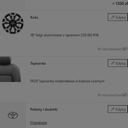
+
1200 zł
Koła
Edytuj
Koła
18" felgi aluminiowe z oponami 235/60 R18
W standardzie
Tapicerka
Edytuj
Tapicerka
FA20 Tapicerka materiałowa w kolorze czarnym
W standardzie
Pakiety i dodatki
Edytuj
Pakiety i d
Przeglądaj