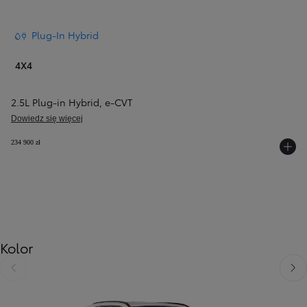
Plug-In Hybrid
4X4
2.5L Plug-in Hybrid
,
e‑CVT
Dowiedz się więcej
234 900 zł
Kolor
Poprzedni
Nast