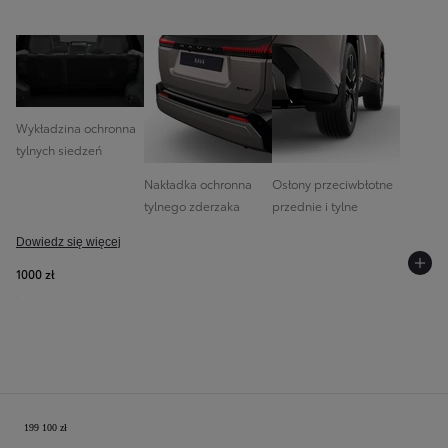
Wykładzina ochronna
tylnych siedzeń
Nakładka ochronna
Osłony przeciwbłotne
tylnego zderzaka
przednie i tylne
Dowiedz się więcej
1000 zł
Twoja konfiguracja
199 100 zł