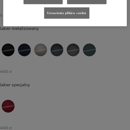
040 Pure White
Ustawienia plików cookie
0 zł
-
2900 zł
lakier metalizowany
218 Attitude Black
8X8 Elite Blue
4V8 Avant-garde Bronze
1L6 Massive Grey
1M6 Urban Rock
6X7 Forest Green
4400 zł
lakier specjalny
3T3 Tokyo Red
4400 zł