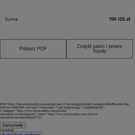
Suma
199 100 zł
Znajdź salon i serwis
Pobierz PDF
Toyoty
POST https://dxp-webcarconfig.toyota-europe.com/v1/car-config/pl/pl?path=configure/a68a58fb-a10e-41ae-
9459-3a7c4060500f with body {"reduxState":{"carConfigSettings":{"loadedStepUrls":
{"configure":"https://www.toyota-siedlce.com.pl/nowe-
samochody/rav4/konfigurator","specs":"https://www.toyota-siedlce.com.pl/nowe-
samochody/rav4/specyfikacja"}}}}
Samochody
Samochody
Samochody osobowe