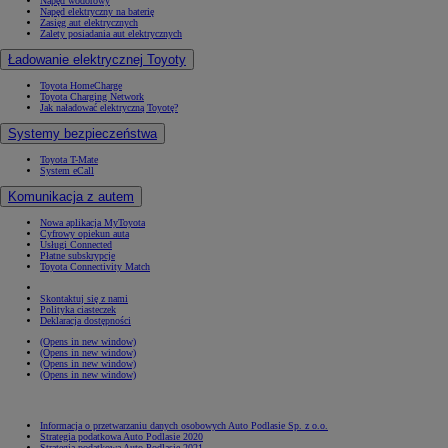
Napęd wodorowy
Napęd elektryczny na baterię
Zasięg aut elektrycznych
Zalety posiadania aut elektrycznych
Ładowanie elektrycznej Toyoty
Toyota HomeCharge
Toyota Charging Network
Jak naładować elektryczną Toyotę?
Systemy bezpieczeństwa
Toyota T-Mate
System eCall
Komunikacja z autem
Nowa aplikacja MyToyota
Cyfrowy opiekun auta
Usługi Connected
Płatne subskrypcje
Toyota Connectivity Match
Skontaktuj się z nami
Polityka ciasteczek
Deklaracja dostępności
(Opens in new window)
(Opens in new window)
(Opens in new window)
(Opens in new window)
Informacja o przetwarzaniu danych osobowych Auto Podlasie Sp. z o.o.
Strategia podatkowa Auto Podlasie 2020
Strategia podatkowa Auto Podlasie 2021