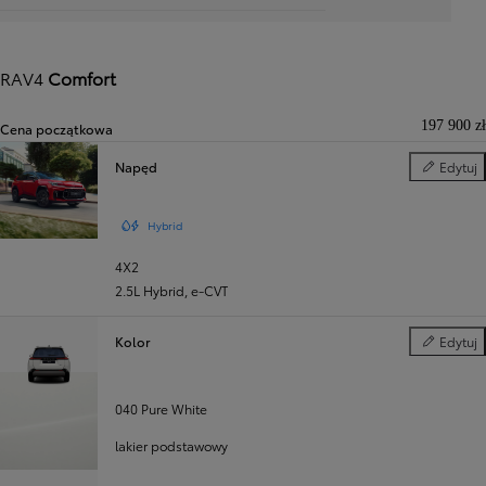
RAV4
Comfort
197 900 zł
Cena początkowa
Napęd
Edytuj
Napęd
Hybrid
4X2
2.5L Hybrid
,
e‑CVT
Kolor
Edytuj
Kolor
040 Pure White
lakier podstawowy