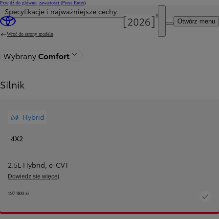
Przejdź do głównej zawartości
(Press Enter)
Specyfikacje i najważniejsze cechy
Otwórz menu
Wróć do strony modelu
Wybrany
Comfort
Silnik
Hybrid
4X2
2.5L Hybrid
,
e‑CVT
Dowiedz się więcej
197 900 zł