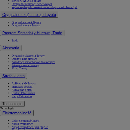
Serwis w ASO się opłaca
Dostęp do informacji serwisowych
Wykaz wydanych zaświadczeń o odbytym szkoleniu (pdf)
Oryginalne części i oleje Toyota
Oryginalne części Toyoty
Oryginalne oleje Toyoty
Program Sprzedaży Hurtowej Trade
Trade
Akcesoria
Oryginalne akcesoria Toyoty
Opony i koła zimowe
Zabudowy samochodów dostawczych
Zabezpieczenia i alarmy
Sklep Toyoty
Strefa klienta
Aplikacja MyToyota
Instrukcje obsługi
Aktualizacja map
System Bluetooth®
Karty Ratownicze
Technologie
Technologie
Elektromobilność
Lider elektromobilności
Napęd hybrydowy
Napęd hybrydowy typu plug-in