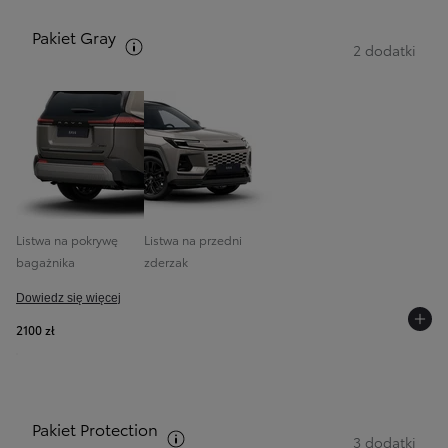
Pakiet Gray
Zobacz opis pakietów
2 dodatki
Listwa na pokrywę
Listwa na przedni
bagażnika
zderzak
Dowiedz się więcej
2100 zł
Pakiet Protection
Zobacz opis pakietów
3 dodatki