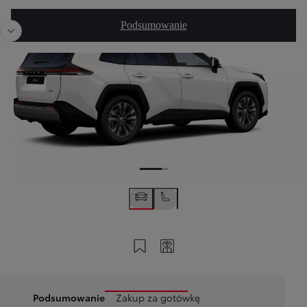
Poprzedni
Nast
Podsumowanie
Zapisz na swoim koncie
Twój kod
Podsumowanie
Zakup za gotówkę