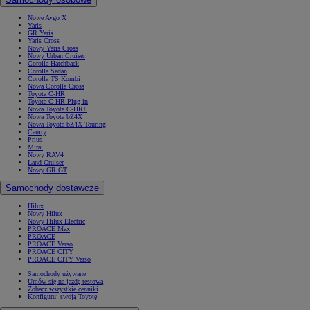
Nowe Aygo X
Yaris
GR Yaris
Yaris Cross
Nowy Yaris Cross
Nowy Urban Cruiser
Corolla Hatchback
Corolla Sedan
Corolla TS Kombi
Nowa Corolla Cross
Toyota C-HR
Toyota C-HR Plug-in
Nowa Toyota C-HR+
Nowa Toyota bZ4X
Nowa Toyota bZ4X Touring
Camry
Prius
Mirai
Nowy RAV4
Land Cruiser
Nowy GR GT
Samochody dostawcze
Hilux
Nowy Hilux
Nowy Hilux Electric
PROACE Max
PROACE
PROACE Verso
PROACE CITY
PROACE CITY Verso
Samochody używane
Umów się na jazdę testową
Zobacz wszystkie cenniki
Konfiguruj swoją Toyotę