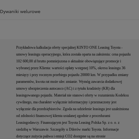
Dywaniki welurowe
Przykładowa kalkulacja oferty specjalnej KINTO ONE Leasing Toyota -
umowy leasingu operacyjnego, która została oparta na założeniu: cena pojazdu
102 600,00 zł brutto pomniejszona o aktualnie obowiązujące promocje i
wybranej przez Klienta: wartości opłaty wstępnej 10%, okresu leasingu 36
miesięcy i przy rocznym przebiegu pojazdu 20000 km. W przypadku zmiany
paramentów, kwota rat może ulec zmianie. Wymóg zawarcia dodatkowej
umowy ubezpieczenia autocasco (AC) i z tytułu kradzieży (KR) dla
leasingowanego pojazdu. Materiał nie stanowi oferty w rozumieniu Kodeksu
cywilnego, ma charakter wyłącznie informacyjny i przeznaczony jest
wyłącznie dla przedsiębiorców. Zgoda na udzielenie leasingu jest uzależniona
od zdolności finansowej klienta ustalanej zgodnie z procedurami
Leasingodawcy. Finansującym jest Toyota Leasing Polska Sp. z o. o. z
siedzibą w Warszawie. Szczegóły u Dilerów marki Toyota. Informacje
dotyczące zużycia paliwa i emisji CO2 dostępne są na stronie