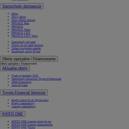
Samochody dostawcze
Hilux
Nowy Hilux
Nowy Hilux Electric
PROACE Max
PROACE
PROACE Verso
PROACE CITY
PROACE CITY Verso
Samochody używane
Umów się na jazdę testową
Zobacz wszystkie cenniki
Konfiguruj swoją Toyotę
Oferty specjalne i Finansowanie
Oferty specjalne i Finansowanie
Aktualne oferty
Finał wyprzedaży 2025
Samochody dostawcze Toyota Professional
Oferta biznesowa
Auta używane
Toyota Financial Services
Kredyt niższych rat Toyota Easy
Kredyt standardowy
Leasing standardowy
KINTO ONE
KINTO ONE Leasing niższych rat
KINTO ONE Leasing konsumencki
KINTO ONE Najem