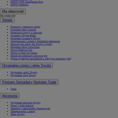
KINTO ONE Zarządzanie flotą
KINTO Mobility
Dla właścicieli
Dla właścicieli
Serwis
Promocje i sezonowe usługi
Pozostałe oferty serwisu
Rezerwacja wizyty w serwisie
Gwarancja Toyota Relax
Pozostałe Gwarancje Toyoty
Ubezpieczenia i naprawy blacharsko-lakiernicze
Innowacyjne usługi dla Twojej wygody
Bezpłatne Akcje Serwisowe
Serwis Dobrych Cen
Serwis w ASO się opłaca
Dostęp do informacji serwisowych
Wykaz wydanych zaświadczeń o odbytym szkoleniu (pdf)
Oryginalne części i oleje Toyota
Oryginalne części Toyoty
Oryginalne oleje Toyoty
Program Sprzedaży Hurtowej Trade
Trade
Akcesoria
Oryginalne akcesoria Toyoty
Opony i koła zimowe
Zabudowy samochodów dostawczych
Zabezpieczenia i alarmy
Sklep Toyoty