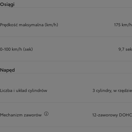
Osiągi
Prędkość maksymalna (km/h)
175 km/h
0-100 km/h (sek)
9,7 sek
Napęd
Liczba i układ cylindrów
3 cylindry, w rzędzie
Więcej informacji
Mechanizm zaworów
12-zaworowy DOHC