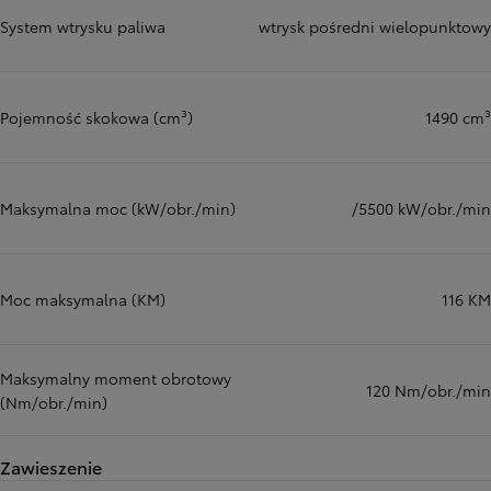
System wtrysku paliwa
wtrysk pośredni wielopunktowy
Pojemność skokowa (cm³)
1490 cm³
Maksymalna moc (kW/obr./min)
/5500 kW/obr./min
Moc maksymalna (KM)
116 KM
Maksymalny moment obrotowy
120 Nm/obr./min
(Nm/obr./min)
Zawieszenie