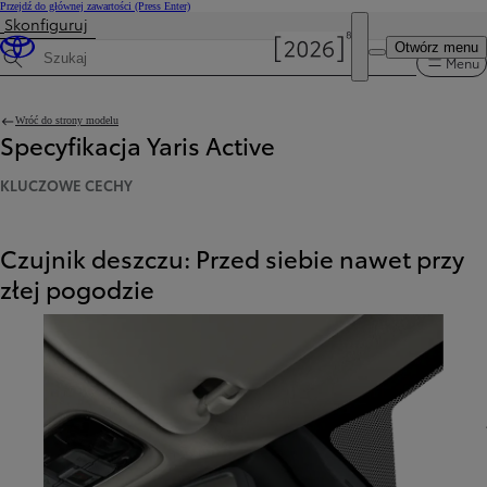
Przejdź do głównej zawartości
(Press Enter)
Skonfiguruj
Cena została zaktualizowana Cena Twojej konfiguracji została zmieniona na 102 600 zł.
Otwórz menu
Menu
Wyszukaj dane techniczne
Wróć do strony modelu
Specyfikacja Yaris Active
KLUCZOWE CECHY
Czujnik deszczu: Przed siebie nawet przy
złej pogodzie