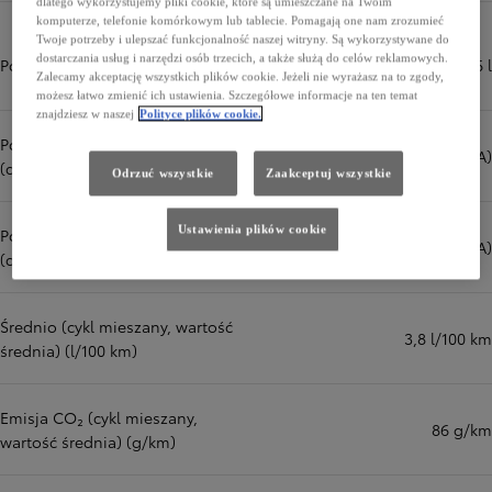
dlatego wykorzystujemy pliki cookie, które są umieszczane na Twoim
komputerze, telefonie komórkowym lub tablecie. Pomagają one nam zrozumieć
Twoje potrzeby i ulepszać funkcjonalność naszej witryny. Są wykorzystywane do
dostarczania usług i narzędzi osób trzecich, a także służą do celów reklamowych.
Pojemność zbiornika paliwa (l)
36 l
Zalecamy akceptację wszystkich plików cookie. Jeżeli nie wyrażasz na to zgody,
możesz łatwo zmienić ich ustawienia. Szczegółowe informacje na ten temat
znajdziesz w naszej
Polityce plików cookie.
Poziom hałasu na postoju
72,0 dB(A)
(dB(A))
Odrzuć wszystkie
Zaakceptuj wszystkie
Ustawienia plików cookie
Poziom hałasu podczas jazdy
70,0 dB(A)
(dB(A))
Średnio (cykl mieszany, wartość
3,8 l/100 km
średnia) (l/100 km)
Emisja CO₂ (cykl mieszany,
86 g/km
wartość średnia) (g/km)