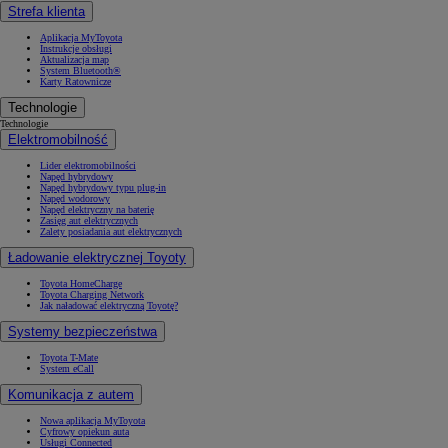
Strefa klienta
Aplikacja MyToyota
Instrukcje obsługi
Aktualizacja map
System Bluetooth®
Karty Ratownicze
Technologie
Technologie
Elektromobilność
Lider elektromobilności
Napęd hybrydowy
Napęd hybrydowy typu plug-in
Napęd wodorowy
Napęd elektryczny na baterię
Zasięg aut elektrycznych
Zalety posiadania aut elektrycznych
Ładowanie elektrycznej Toyoty
Toyota HomeCharge
Toyota Charging Network
Jak naładować elektryczną Toyotę?
Systemy bezpieczeństwa
Toyota T-Mate
System eCall
Komunikacja z autem
Nowa aplikacja MyToyota
Cyfrowy opiekun auta
Usługi Connected