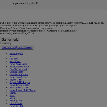
https://www.toyota.pl/.
POST https://dxp-webcarconfig.toyota-europe.com/v1/car-config/pl/pl?path=specs/09a6531a-c3f1-4d2d-b4d3-
eb45cbb35478 with body {"reduxState":{"carConfigSettings":{"loadedStepUrls":
{"configure":"https://www.toyota-siedlce.com.pl/nowe-
samochody/yaris/konfigurator","specs":"https://www.toyota-siedlce.com.pl/nowe-
samochody/yaris/specyfikacja"}}}}
Samochody
Samochody
Samochody osobowe
Nowe Aygo X
Yaris
GR Yaris
Yaris Cross
Nowy Yaris Cross
Nowy Urban Cruiser
Corolla Hatchback
Corolla Sedan
Corolla TS Kombi
Nowa Corolla Cross
Toyota C-HR
Toyota C-HR Plug-in
Nowa Toyota C-HR+
Nowa Toyota bZ4X
Nowa Toyota bZ4X Touring
Camry
Prius
Mirai
Nowy RAV4
Land Cruiser
Nowy GR GT