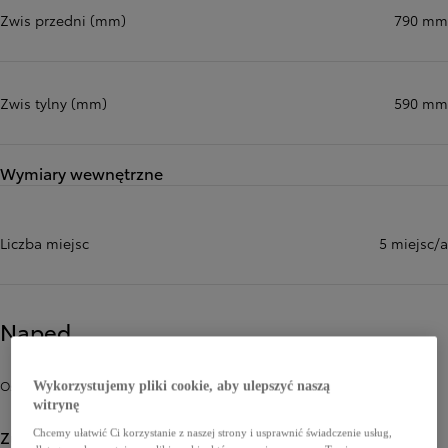
Zwis przedni (mm)
790 mm
Zwis tylny (mm)
590 mm
Wymiary wewnętrzne
Liczba miejsc
5 miejsc/a
Napęd
Osiągi i zużycie paliwa lub energii
Wykorzystujemy pliki cookie, aby ulepszyć naszą
witrynę
Zużycie paliwa lub energii
Chcemy ułatwić Ci korzystanie z naszej strony i usprawnić świadczenie usług,