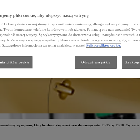
jemy pliki cookie, aby ulepszyć naszą witrynę
ć Ci korzystanie z naszej strony i usprawnić świadczenie usług, dlatego wykorzystujemy pliki co
na Twoim komputerze, telefonie komórkowym lub tablecie. Pomagają one nam zrozumieć Twoje 
cjonalność naszej witryny. Są wykorzystywane do dostarczania usług i narzędzi osób trzecich, a 
wych. Zalecamy akceptację wszystkich plików cookie. Jeżeli nie wyrażasz na to zgody, możesz 
a. Szczegółowe informacje na ten temat znajdziesz w naszej
Polityce plików cookie.
nia plików cookie
Odrzuć wszystkie
Zaakcept
tanawialiśmy się zapewne, którą bezołowiówkę zatankować do naszego auta: PB 95 czy PB 98. Czy warto d