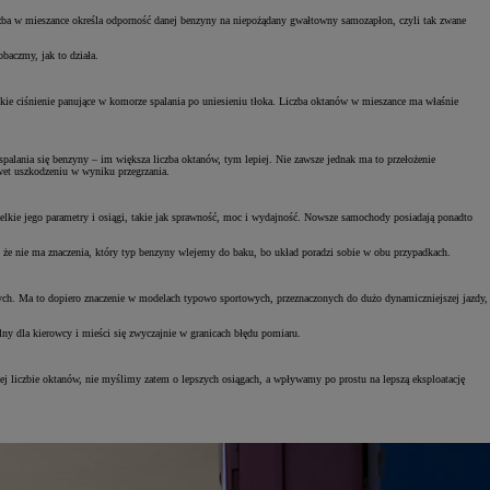
zba w mieszance określa odporność danej benzyny na niepożądany gwałtowny samozapłon, czyli tak zwane
baczmy, jak to działa.
ie ciśnienie panujące w komorze spalania po uniesieniu tłoka. Liczba oktanów w mieszance ma właśnie
alania się benzyny – im większa liczba oktanów, tym lepiej. Nie zawsze jednak ma to przełożenie
wet uszkodzeniu w wyniku przegrzania.
lkie jego parametry i osiągi, takie jak sprawność, moc i wydajność. Nowsze samochody posiadają ponadto
o, że nie ma znaczenia, który typ benzyny wlejemy do baku, bo układ poradzi sobie w obu przypadkach.
ch. Ma to dopiero znaczenie w modelach typowo sportowych, przeznaczonych do dużo dynamiczniejszej jazdy,
ny dla kierowcy i mieści się zwyczajnie w granicach błędu pomiaru.
 liczbie oktanów, nie myślimy zatem o lepszych osiągach, a wpływamy po prostu na lepszą eksploatację