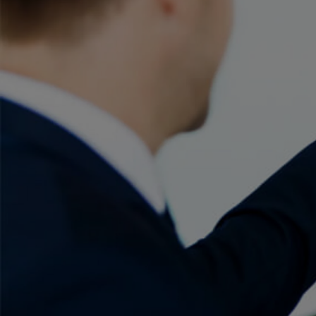
Od
105 300 zł
Corolla Hatchback
HYBRID