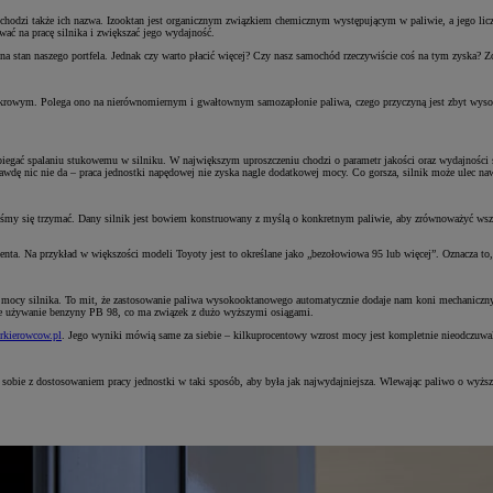
chodzi także ich nazwa. Izooktan jest organicznym związkiem chemicznym występującym w paliwie, a jego lic
ać na pracę silnika i zwiększać jego wydajność.
 stan naszego portfela. Jednak czy warto płacić więcej? Czy nasz samochód rzeczywiście coś na tym zyska? Zo
iskrowym. Polega ono na nierównomiernym i gwałtownym samozapłonie paliwa, czego przyczyną jest zbyt wysok
egać spalaniu stukowemu w silniku. W największym uproszczeniu chodzi o parametr jakości oraz wydajności sp
awdę nic nie da – praca jednostki napędowej nie zyska nagle dodatkowej mocy. Co gorsza, silnik może ulec na
iśmy się trzymać. Dany silnik jest bowiem konstruowany z myślą o konkretnym paliwie, aby zrównoważyć wsze
ducenta. Na przykład w większości modeli Toyoty jest to określane jako „bezołowiowa 95 lub więcej”. Oznacza t
 mocy silnika. To mit, że zastosowanie paliwa wysokooktanowego automatycznie dodaje nam koni mechaniczny
ie używanie benzyny PB 98, co ma związek z dużo wyższymi osiągami.
rkierowcow.pl
. Jego wyniki mówią same za siebie – kilkuprocentowy wzrost mocy jest kompletnie nieodczuwal
ie z dostosowaniem pracy jednostki w taki sposób, aby była jak najwydajniejsza. Wlewając paliwo o wyższej