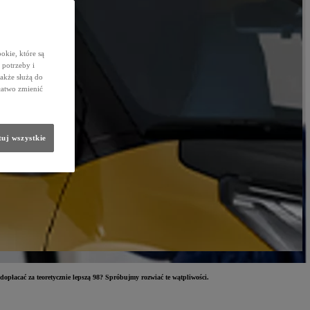
okie, które są
potrzeby i
także służą do
łatwo zmienić
uj wszystkie
opłacać za teoretycznie lepszą 98? Spróbujmy rozwiać te wątpliwości.