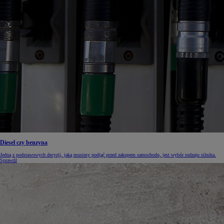
Diesel czy benzyna
Jedną z podstawowych decyzji, jaką musimy podjąć przed zakupem samochodu, jest wybór rodzaju silnika.
Sprawdź