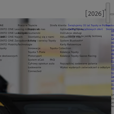
y
ONE
Praca w Toyocie
Strefa klienta
Świętujemy 35 lat Toyoty w Polsce
Toyota
KINTO ONE Leasing niższych rat
Dołącz do nas
Aplikacja MyToyota
Odkryj 35 wyjątkowych ofert
Skonta
Ak
KINTO ONE Leasing konsumencki
Kontakt
Instrukcje obsługi
pr
Umów się na jazdę testową
rade
KINTO ONE Najem
Skontaktuj się z nami
Aktualizacja map
Ce
KINTO ONE Zarządzanie flotą
Salony i serwisy Toyoty
System Bluetooth®
ws
KINTO Mobility
Technologie
Karty Ratownicze
mo
Toyoty
Innowacje
Toyota Collection
S
Toyota T-Mate
Kolekcje Toyoty
do
 dostawczych
Motorsport
Kolekcje Toyoty Gazoo Racing
To
my
System eCall
FAQ
Pr
Cyfrowy opiekun auta
Najczęściej zadawane pytania
Of
Ładowanie
Wykaz wydanych zaświadczeń o odbytym szk
KI
Connected
fi
S
u
in
w
U
si
ja
te