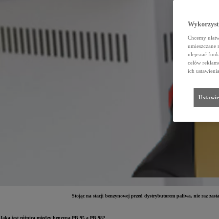
Wykorzystu
Chcemy ułatwi
umieszczane 
ulepszać funk
celów reklamo
ich ustawieni
Ustawie
Stojąc na stacji benzynowej przed dystrybutorem paliwa, nie raz zas
Jaka jest różnica między benzyną PB 95 a PB 98?