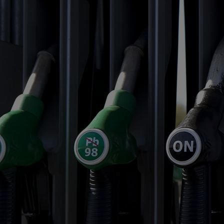
Od
81 900 zł
Yaris Cross
HYBRID