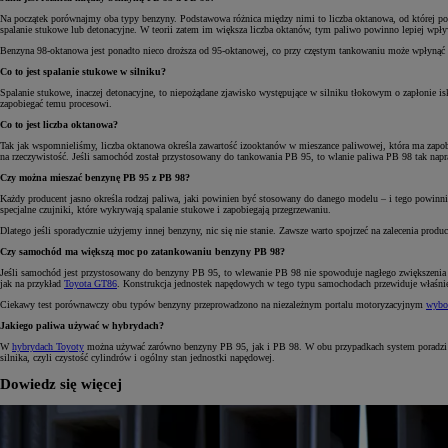
Na początek porównajmy oba typy benzyny. Podstawowa różnica między nimi to liczba oktanowa, od której po
spalanie stukowe lub detonacyjne. W teorii zatem im większa liczba oktanów, tym paliwo powinno lepiej wpływ
Benzyna 98-oktanowa jest ponadto nieco droższa od 95-oktanowej, co przy częstym tankowaniu może wpłynąć na
Co to jest spalanie stukowe w silniku?
Spalanie stukowe, inaczej detonacyjne, to niepożądane zjawisko występujące w silniku tłokowym o zapłonie 
zapobiegać temu procesowi.
Co to jest liczba oktanowa?
Tak jak wspomnieliśmy, liczba oktanowa określa zawartość izooktanów w mieszance paliwowej, która ma zapobi
na rzeczywistość. Jeśli samochód został przystosowany do tankowania PB 95, to wlanie paliwa PB 98 tak napr
Czy można mieszać benzynę PB 95 z PB 98?
Każdy producent jasno określa rodzaj paliwa, jaki powinien być stosowany do danego modelu – i tego powinn
specjalne czujniki, które wykrywają spalanie stukowe i zapobiegają przegrzewaniu.
Dlatego jeśli sporadycznie użyjemy innej benzyny, nic się nie stanie. Zawsze warto spojrzeć na zalecenia pro
Czy samochód ma większą moc po zatankowaniu benzyny PB 98?
Jeśli samochód jest przystosowany do benzyny PB 95, to wlewanie PB 98 nie spowoduje nagłego zwiększenia
jak na przykład
Toyota GT86
. Konstrukcja jednostek napędowych w tego typu samochodach przewiduje właśn
Ciekawy test porównawczy obu typów benzyny przeprowadzono na niezależnym portalu motoryzacyjnym
wybo
Jakiego paliwa używać w hybrydach?
W
hybrydach Toyoty
można używać zarówno benzyny PB 95, jak i PB 98. W obu przypadkach system poradzi sob
silnika, czyli czystość cylindrów i ogólny stan jednostki napędowej.
Dowiedz się więcej