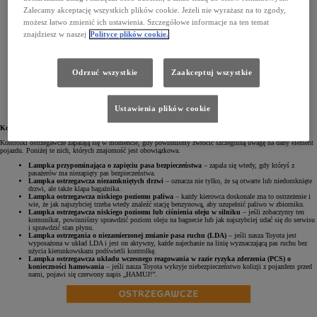
Zalecamy akceptację wszystkich plików cookie. Jeżeli nie wyrażasz na to zgody,
możesz łatwo zmienić ich ustawienia. Szczegółowe informacje na ten temat
znajdziesz w naszej
Polityce plików cookie.
Odrzuć wszystkie
Zaakceptuj wszystkie
Ustawienia plików cookie
Kontrolki ostrzegawcze
Kontrolki ostrzegawcze zapalają się w momencie, gdy powinniśmy zwrócić szczególną uwagę na dany element
pojazdu. Poniżej te nich, których znajomość jest obowiązkowa.
Lampka przypominająca o zapięciu pasa bezpieczeństwa
– zapala się wtedy, gdy któryś z
pasażerów ma niezapięty pas bezpieczeństwa.
Lampka ostrzegawcza niezamkniętych drzwi
– oznacza nie tylko, że są otwarte lub niedomknięte
drzwi, ale także klapa bagażnika.
Lampka ostrzegawcza niskiego poziomu paliwa
– każdy kierowca doskonale zna to ostrzeżenie i
wie, że jak najszybciej trzeba wtedy znaleźć stację benzynową, aby uzupełnić paliwo w zbiorniku.
Lampka ostrzegawcza niskiego poziomu lub ciśnienia oleju w silniku
– jeśli zobaczymy ten
komunikat, powinniśmy sprawdzić poziom oleju na bagnecie lub jak najszybciej udać się do serwisu
i sprawdzić stan płynu.
Lampka ostrzegania o niezamierzonej zmianie pasa ruchu (LDA)
– jeśli nasza Toyota jest
wyposażona w układ LDA i jest on aktywny, każde najechanie na linię wyznaczającą pas ruchu bez
użycia kierunkowskazu podświetli kontrolkę.
Lampka ostrzegawcza układu wczesnego reagowania w razie ryzyka zderzenia (PCS) o
konieczności hamowania
– jeśli nasza Toyota wykryje niebezpieczeństwo kolizji z pojazdem przed
nami, pojawi się czerwony napis „HAMUJ!”.