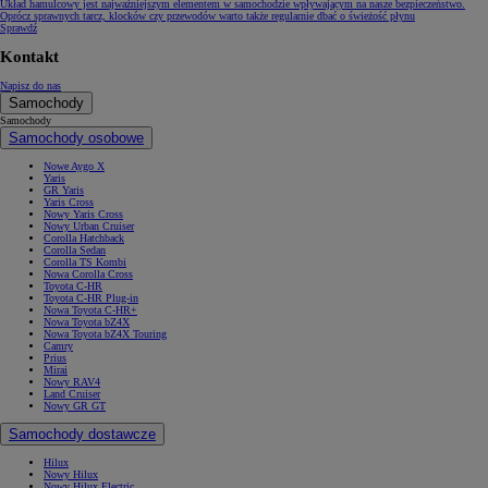
Układ hamulcowy jest najważniejszym elementem w samochodzie wpływającym na nasze bezpieczeństwo.
Oprócz sprawnych tarcz, klocków czy przewodów warto także regularnie dbać o świeżość płynu
Sprawdź
Kontakt
Napisz do nas
Samochody
Samochody
Samochody osobowe
Nowe Aygo X
Yaris
GR Yaris
Yaris Cross
Nowy Yaris Cross
Nowy Urban Cruiser
Corolla Hatchback
Corolla Sedan
Corolla TS Kombi
Nowa Corolla Cross
Toyota C-HR
Toyota C-HR Plug-in
Nowa Toyota C-HR+
Nowa Toyota bZ4X
Nowa Toyota bZ4X Touring
Camry
Prius
Mirai
Nowy RAV4
Land Cruiser
Nowy GR GT
Samochody dostawcze
Hilux
Nowy Hilux
Nowy Hilux Electric