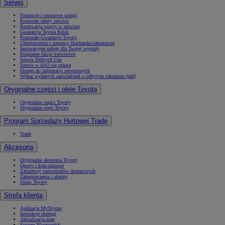
Serwis
Promocje i sezonowe usługi
Pozostałe oferty serwisu
Rezerwacja wizyty w serwisie
Gwarancja Toyota Relax
Pozostałe Gwarancje Toyoty
Ubezpieczenia i naprawy blacharsko-lakiernicze
Innowacyjne usługi dla Twojej wygody
Bezpłatne Akcje Serwisowe
Serwis Dobrych Cen
Serwis w ASO się opłaca
Dostęp do informacji serwisowych
Wykaz wydanych zaświadczeń o odbytym szkoleniu (pdf)
Oryginalne części i oleje Toyota
Oryginalne części Toyoty
Oryginalne oleje Toyoty
Program Sprzedaży Hurtowej Trade
Trade
Akcesoria
Oryginalne akcesoria Toyoty
Opony i koła zimowe
Zabudowy samochodów dostawczych
Zabezpieczenia i alarmy
Sklep Toyoty
Strefa klienta
Aplikacja MyToyota
Instrukcje obsługi
Aktualizacja map
System Bluetooth®