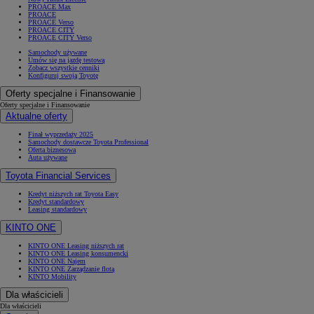
PROACE Max
PROACE
PROACE Verso
PROACE CITY
PROACE CITY Verso
Samochody używane
Umów się na jazdę testową
Zobacz wszystkie cenniki
Konfiguruj swoją Toyotę
Oferty specjalne i Finansowanie
Oferty specjalne i Finansowanie
Aktualne oferty
Finał wyprzedaży 2025
Samochody dostawcze Toyota Professional
Oferta biznesowa
Auta używane
Toyota Financial Services
Kredyt niższych rat Toyota Easy
Kredyt standardowy
Leasing standardowy
KINTO ONE
KINTO ONE Leasing niższych rat
KINTO ONE Leasing konsumencki
KINTO ONE Najem
KINTO ONE Zarządzanie flotą
KINTO Mobility
Dla właścicieli
Dla właścicieli