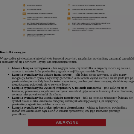
Kontrolki awaryjne
W przypadku zaświecenia się którejkolwiek kontrolki awaryjnej, natychmiast powinniśmy zatrzymać samochód
i skontaktować się z serwisem Toyoty. Oto najważniejsze z nich.
Główna lampka ostrzegawcza
– bez względu na to, czy kontrolka ta miga czy świeci się na stałe,
oznacza to usterkę, którą powinniśmy zgłosić w najbliższym serwisie Toyoty.
Lampka sygnalizacyjna układu hamulcowego
– jeśli świeci się na czerwono, to albo mamy
zaciągnięty hamulec ręczny i wystarczy go zwolnić, albo system wykrył usterkę i dalsza jazda jest po
prostu niebezpieczna. Gdy lampka świeci się na żółto, problem jest nieco mniejszy, ale także wymaga
niezwłocznego pojawienia się w serwisie Toyoty.
Lampka sygnalizacyjna wysokiej temperatury w układzie chłodzenia
– jeśli zaświeci się ta
kontrolka, powinniśmy natychmiast zatrzymać samochód, gdyż oznacza to awarię układu chłodzenia,
co może mieć poważne skutki dla silnika.
Lampka sygnalizacyjna usterki układu napędowego
– jeśli na kokpicie zobaczymy świecący się
symbol bloku silnika, oznacza to zazwyczaj usterkę układu napędowego i jak najszybciej
powinniśmy zgłosić ten problem w serwisie.
Lampka sygnalizacyjna braku ładowania akumulatora
– widząc tę kontrolkę, powinniśmy
zbadać stan akumulatora bądź zlecić w serwisie sprawdzenie, czy jego ładowanie przebiega
prawidłowo.