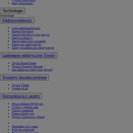
Karty Ratownicze
Technologie
Technologie
Elektromobilność
Lider elektromobilności
Napęd hybrydowy
Napęd hybrydowy typu plug-in
Napęd wodorowy
Napęd elektryczny na baterię
Zasięg aut elektrycznych
Zalety posiadania aut elektrycznych
Ładowanie elektrycznej Toyoty
Toyota HomeCharge
Toyota Charging Network
Jak naładować elektryczną Toyotę?
Systemy bezpieczeństwa
Toyota T-Mate
System eCall
Komunikacja z autem
Nowa aplikacja MyToyota
Cyfrowy opiekun auta
Usługi Connected
Płatne subskrypcje
Toyota Connectivity Match
Skontaktuj się z nami
Polityka ciasteczek
Deklaracja dostępności