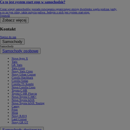
Co to jest system start stop w samochodzie?
Coraz więcej samochodów posiada rozwiązania ograniczające emisję dwutlenku węgla podczas jazdy,
a co za tym idzie, także zużycia paliwa. Jednym z nich jest system start-stop.
Sprawdź
Zobacz więcej
Kontakt
Napisz do nas
Samochody
Samochody
Samochody osobowe
Nowe Aygo X
Yaris
GR Yaris
Yaris Cross
Nowy Yaris Cross
Nowy Urban Cruiser
Corolla Hatchback
Corolla Sedan
Corolla TS Kombi
Nowa Corolla Cross
Toyota C-HR
Toyota C-HR Plug-in
Nowa Toyota C-HR+
Nowa Toyota bZ4X
Nowa Toyota bZ4X Touring
Camry
Prius
Mirai
Nowy RAV4
Land Cruiser
Nowy GR GT
Samochody dostawcze