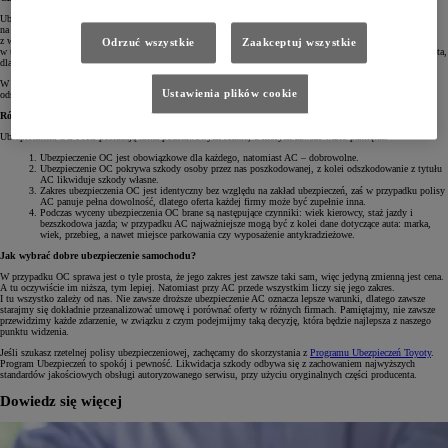
Ubezpieczenie autocasco AC jest dobrowolne, dlatego nie musimy go posiadać. Jednak jeśli zależy nam
na tym, aby pokryć ewentualne szkody własne lub zabezpieczyć się na wypadek innych zdarzeń związanych
z wandalizmem, kradzieżą lub niszczycielskim działaniem pogody bądź zwierząt, wtedy lepiej zainwestować
Odrzuć wszystkie
Zaakceptuj wszystkie
w taką polisę. Wysokość składki AC – podobnie jak OC – jest obliczana w zależności od wartości danego auta,
dlatego jest bardzo różna.
W ubezpieczeniu AC określamy także własny udział finansowy wchodzący w skład ewentualnej wypłaty
Ustawienia plików cookie
odszkodowania. Skutkiem tego jest pomniejszenie jego kwoty o wartość procentową wskazaną w umowie.
Różnice między OC a AC
Ubezpieczenia OC i AC posiadają kilka podstawowych różnic, o których zawsze warto pamiętać.
Ubezpieczenie OC jest obowiązkowe dla każdego, natomiast AC – dobrowolne.
Ubezpieczenie OC pokrywa szkody osoby przez nas poszkodowanej, z kolei odszkodowanie z tytułu
AC likwiduje szkody własne.
Zakres ubezpieczenia OC jest identyczny bez względu na zakład ubezpieczeń, zaś w przypadku polisy
AC panuje pełna dowolność, dlatego oferta każdej firmy może być zupełnie inna.
Podczas wyceny ubezpieczenia OC brane są następujące czynniki: wiek kierowcy, staż jazdy i
bezszkodowa jazda; w przypadku AC najważniejsze mogą być z kolei dane dotyczące auta: marka,
wiek, przebieg, a nawet miejsce parkowania czy wyposażenie antykradzieżowe.
Jak wybrać dobre ubezpieczenie samochodu?
W przypadku OC sprawa jest o tyle prosta, że jego zakres jest zawsze taki sam, więc jedyną zmienną jest cena.
A tu oczywiście im niższa, tym lepiej. Natomiast przy AC przede wszystkim liczy się jego zakres.
I tu wszystko zależy od nas. Nie zawsze droższe ubezpieczenie AC oznacza lepsze warunki, dlatego zawsze
starajmy się dokładnie przeanalizować umowę i porównać oferty w różnych firmach. Pamiętajmy, nie zawsze
przewidzimy każde zdarzenie, w związku z czym podejmijmy taką decyzję, która będzie najlepsza z naszego
punktu widzenia.
Jeśli szukasz rzetelnej polisy ubezpieczeniowej, zachęcamy do skorzystania z
Programu Ubezpieczeń Toyoty
.
Program Ubezpieczeń to spokój i pewność. Likwidacja szkody odbywa się z zachowaniem najwyższych
standardów jakościowych obsługi autoryzowanego serwisu, przy użyciu oryginalnych części producenta.
Dowiedz się więcej