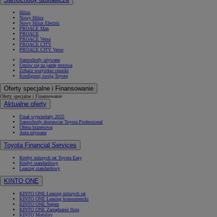
Hilux
Nowy Hilux
Nowy Hilux Electric
PROACE Max
PROACE
PROACE Verso
PROACE CITY
PROACE CITY Verso
Samochody używane
Umów się na jazdę testową
Zobacz wszystkie cenniki
Konfiguruj swoją Toyotę
Oferty specjalne i Finansowanie
Oferty specjalne i Finansowanie
Aktualne oferty
Finał wyprzedaży 2025
Samochody dostawcze Toyota Professional
Oferta biznesowa
Auta używane
Toyota Financial Services
Kredyt niższych rat Toyota Easy
Kredyt standardowy
Leasing standardowy
KINTO ONE
KINTO ONE Leasing niższych rat
KINTO ONE Leasing konsumencki
KINTO ONE Najem
KINTO ONE Zarządzanie flotą
KINTO Mobility