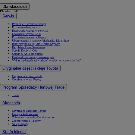
Dla właścicieli
Dla właścicieli
Serwis
Promocje i sezonowe usługi
Pozostałe oferty serwisu
Rezerwacja wizyty w serwisie
Gwarancja Toyota Relax
Pozostałe Gwarancje Toyoty
Ubezpieczenia i naprawy blacharsko-lakiernicze
Innowacyjne usługi dla Twojej wygody
Bezpłatne Akcje Serwisowe
Serwis Dobrych Cen
Serwis w ASO się opłaca
Dostęp do informacji serwisowych
Wykaz wydanych zaświadczeń o odbytym szkoleniu (pdf)
Oryginalne części i oleje Toyota
Oryginalne części Toyoty
Oryginalne oleje Toyoty
Program Sprzedaży Hurtowej Trade
Trade
Akcesoria
Oryginalne akcesoria Toyoty
Opony i koła zimowe
Zabudowy samochodów dostawczych
Zabezpieczenia i alarmy
Sklep Toyoty
Strefa klienta