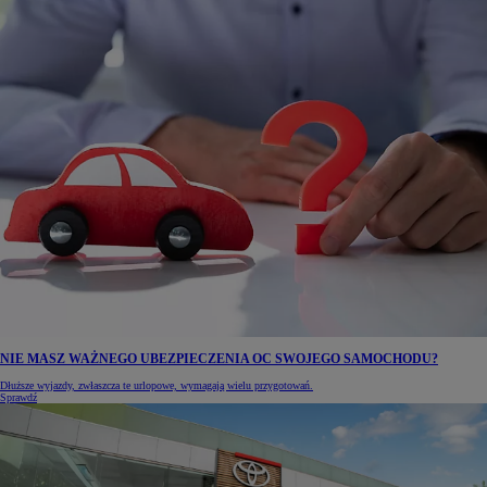
NIE MASZ WAŻNEGO UBEZPIECZENIA OC SWOJEGO SAMOCHODU?
Dłuższe wyjazdy, zwłaszcza te urlopowe, wymagają wielu przygotowań.
Sprawdź