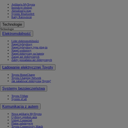
Aplikacja MyToyota
Instrukcje obsługi
Aktualizacja map
System Bluetooth®
Karty Ratownicze
Technologie
Technologie
Elektromobilność
Lider elektromobilności
Napęd hybrydowy
Napęd hybrydowy typu plug-in
Napęd wodorowy
Napęd elektryczny na baterię
Zasięg aut elektrycznych
Zalety posiadania aut elektrycznych
Ładowanie elektrycznej Toyoty
Toyota HomeCharge
Toyota Charging Network
Jak naładować elektryczną Toyotę?
Systemy bezpieczeństwa
Toyota T-Mate
System eCall
Komunikacja z autem
Nowa aplikacja MyToyota
Cyfrowy opiekun auta
Usługi Connected
Płatne subskrypcje
Toyota Connectivity Match