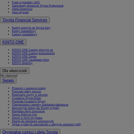
Finał wyprzedaży 2025
Samochody dostawcze Toyota Professional
Oferta biznesowa
Auta używane
Toyota Financial Services
Kredyt niższych rat Toyota Easy
Kredyt standardowy
Leasing standardowy
KINTO ONE
KINTO ONE Leasing niższych rat
KINTO ONE Leasing konsumencki
KINTO ONE Najem
KINTO ONE Zarządzanie flotą
KINTO Mobility
Dla właścicieli
Dla właścicieli
Serwis
Promocje i sezonowe usługi
Pozostałe oferty serwisu
Rezerwacja wizyty w serwisie
Gwarancja Toyota Relax
Pozostałe Gwarancje Toyoty
Ubezpieczenia i naprawy blacharsko-lakiernicze
Innowacyjne usługi dla Twojej wygody
Bezpłatne Akcje Serwisowe
Serwis Dobrych Cen
Serwis w ASO się opłaca
Dostęp do informacji serwisowych
Wykaz wydanych zaświadczeń o odbytym szkoleniu (pdf)
Oryginalne części i oleje Toyota