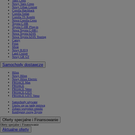
Yaris Cross
Nowy Yaris Cross
Nowy Urban Cruiser
Corolla Hatchback
Corolla Sedan
Corolla TS Kombi
Nowa Corolla Cross
Toyota C-HR
Toyota C-HR Plug-in
Nowa Toyota C-HR+
Nowa Toyota bZ4X
Nowa Toyota bZ4X Touring
Camry
Prius
Mirai
Nowy RAV4
Land Cruiser
Nowy GR GT
Samochody dostawcze
Hilux
Nowy Hilux
Nowy Hilux Electric
PROACE Max
PROACE
PROACE Verso
PROACE CITY
PROACE CITY Verso
Samochody używane
Umów się na jazdę testową
Zobacz wszystkie cenniki
Konfiguruj swoją Toyotę
Oferty specjalne i Finansowanie
Oferty specjalne i Finansowanie
Aktualne oferty