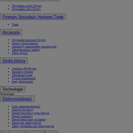
Oryginalne części Toyoty
Oryginalne oleje Toyoty
Program Sprzedaży Hurtowej Trade
Trade
Akcesoria
Oryginalne akcesoria Toyoty
Opony i koła zimowe
Zabudowy samochodów dostawczych
Zabezpieczenia i alarmy
Sklep Toyoty
Strefa klienta
Aplikacja MyToyota
Instrukcje obsługi
Aktualizacja map
System Bluetooth®
Karty Ratownicze
Technologie
Technologie
Elektromobilność
Lider elektromobilności
Napęd hybrydowy
Napęd hybrydowy typu plug-in
Napęd wodorowy
Napęd elektryczny na baterię
Zasięg aut elektrycznych
Zalety posiadania aut elektrycznych