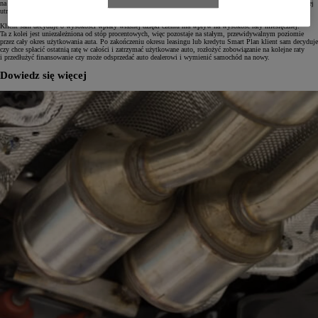
na formę kredytu czy leasingu, wybierając Smart Plan ich zobowiązanie ogranicza się do spłaty jedynie realnej
utraty wartości pojazdu, która w przypadku Toyoty jest jedną z najniższych na rynku.
Klient sam decyduje o wysokości wpłaty własnej dzięki czemu ma wpływ na wysokość raty miesięcznej.
Ta z kolei jest uniezależniona od stóp procentowych, więc pozostaje na stałym, przewidywalnym poziomie
przez cały okres użytkowania auta. Po zakończeniu okresu leasingu lub kredytu Smart Plan klient sam decyduje
czy chce spłacić ostatnią ratę w całości i zatrzymać użytkowane auto, rozłożyć zobowiązanie na kolejne raty
i przedłużyć finansowanie czy może odsprzedać auto dealerowi i wymienić samochód na nowy.
Dowiedz się więcej