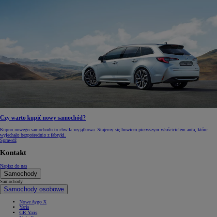
Czy warto kupić nowy samochód?
Kupno nowego samochodu to chwila wyjątkowa. Stajemy się bowiem pierwszym właścicielem auta, które
wyjechało bezpośrednio z fabryki.
Sprawdź
Kontakt
Napisz do nas
Samochody
Samochody
Samochody osobowe
Nowe Aygo X
Yaris
GR Yaris