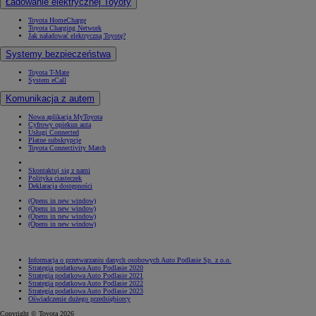
Ładowanie elektrycznej Toyoty
Toyota HomeCharge
Toyota Charging Network
Jak naładować elektryczną Toyotę?
Systemy bezpieczeństwa
Toyota T-Mate
System eCall
Komunikacja z autem
Nowa aplikacja MyToyota
Cyfrowy opiekun auta
Usługi Connected
Płatne subskrypcje
Toyota Connectivity Match
Skontaktuj się z nami
Polityka ciasteczek
Deklaracja dostępności
(Opens in new window)
(Opens in new window)
(Opens in new window)
(Opens in new window)
Informacja o przetwarzaniu danych osobowych Auto Podlasie Sp. z o.o.
Strategia podatkowa Auto Podlasie 2020
Strategia podatkowa Auto Podlasie 2021
Strategia podatkowa Auto Podlasie 2022
Strategia podatkowa Auto Podlasie 2023
Oświadczenie dużego przedsiębiorcy
Copyright © Toyota 2026