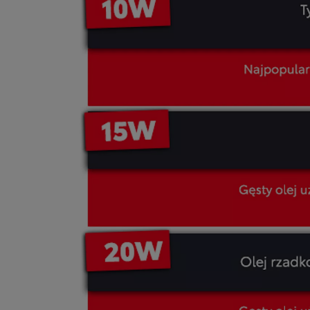
Od
81 900 zł
Yaris Cross
HYBRID