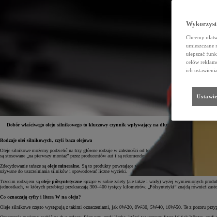
Wykorzystu
Chcemy ułatwi
umieszczane 
ulepszać funk
celów reklamo
ich ustawieni
Ustawie
Dobór właściwego oleju silnikowego to kluczowy czynnik wpływający na długowieczność jednostki na
Rodzaje olei silnikowych, czyli baza olejowa
Oleje silnikowe możemy podzielić na trzy główne rodzaje w zależności od tego, z jakich komponentów został
są stosowane „na pierwszy montaż” przez producentów aut i są rekomendowane także po okresie gwarancyjnym. 
Zdecydowanie tańsze są
oleje mineralne
. Są to produkty powstające w wyniku procesu rafinacji ropy naftowej
używane do uszczelniania silników i spowodować liczne wycieki.
Trzecim rodzajem są
oleje półsyntetyczne
łączące w sobie zalety (ale także i wady) wyżej wymienionych produ
jednostkach, w których przebiegi przekraczają 300–400 tysięcy kilometrów. „Półsyntetyki” znajdą również zas
Co oznaczają cyfry i litera W na oleju?
Oleje silnikowe często występują z takimi oznaczeniami, jak 0W-20, 0W-30, 5W-40, 10W-50. Te z pozoru przy