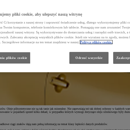
jemy pliki cookie, aby ulepszyć naszą witrynę
ć Ci korzystanie z naszej strony i usprawnić świadczenie usług, dlatego wykorzystujemy pliki co
na Twoim komputerze, telefonie komórkowym lub tablecie. Pomagają one nam zrozumieć Twoje 
cjonalność naszej witryny. Są wykorzystywane do dostarczania usług i narzędzi osób trzecich, a 
wych. Zalecamy akceptację wszystkich plików cookie. Jeżeli nie wyrażasz na to zgody, możesz 
a. Szczegółowe informacje na ten temat znajdziesz w naszej
Polityce plików cookie.
nia plików cookie
Odrzuć wszystkie
Zaakcept
pędowej w Twoim aucie. Jak odczytywać oznaczenia na oleju silnikowym? Czym są klasy lepkości? Czy 
poradniku.
y wytworzone.
Oleje syntetyczne
powstają w wyniku syntezy chemicznej. Są to produkty wysokiej jakości, któr
Charakteryzują się najwyższą ceną.
. Z racji ich naturalnego pochodzenia trudno o powtarzalną i wysoką jakość. Są one stosowane w mocno wypraco
któw. Oleje półsyntetyczne nie są tak tanie jak mineralne. Nie zapewniają też tak dobrej ochrony w każdych
tosowanie w pojazdach sprzed kilku dekad, w przypadku których wymogi dotyczące oleju silnikowego były dużo 
padkowe ciągi znaków dają nam pełną informację na temat klasy lepkości danych produktów.