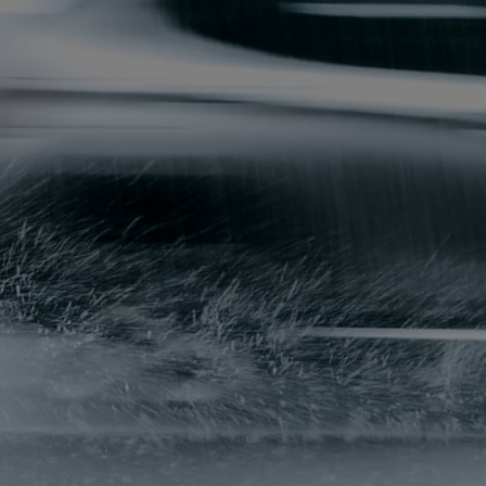
Od
105 300 zł
Corolla Hatchback
HYBRID