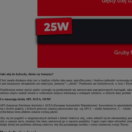
Jaki olej do hybrydy, diesla czy benzyny?
Choć zasada działania oleju jest w każdym silniku taka sama, specyfika pracy i budowa jednostki wymuszają 
i pod mniejszym obciążeniem niż tradycyjne „benzyny” i „diesle”. Producenci aut hybrydowych, w tym i Toyota,
Współczesne normy emisji spalin wymogły na producentach aut zastosowanie zaawansowanych rozwiązań, takich
obecnie olejów znaleźć można w widocznym miejscu informację o rodzajach silników, w których dany produkt m
Co oznaczają skróty API, ACEA, OEM?
API (American Petroleum Institute) i ACEA (European Automobile Manufacturers' Association) to amerykańskie
się z dwóch znaków, z których pierwszy oznacza zastosowanie (np. wg API S – silniki benzynowe, C – silniki 
cyfra/dalsza litera alfabetu oznacza wyższą jakość.
Aby się nie pogubić w enigmatycznych skrótach i dobrać właściwy olej, warto odnieść się do rekomendacji p
olej w naszym aucie, możemy bez obaw zastosować go w naszym pojeździe. Często warto także odwiedzić stron
dzięki której bez problemu dobiorą właściwy olej dla posiadanego modelu i wersji silnikowej swojej Toyoty.