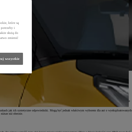
okie, które są
potrzeby i
także służą do
łatwo zmienić
uj wszystkie
olej syntetyczny jest zawsze lepszy od mineralnego? Odpowiedzi na te pytania znajdziecie w naszym
e zapewniają prawidłowe smarowanie silnika nawet w najniższych temperaturach. Oleje syntetyczne
wanych silnikach oraz jednostkach starszej konstrukcji, gdzie zbyt „czysty” olej mógłby wypłukać substancje
 warunkach jak ich syntetyczne odpowiedniki. Mogą być jednak właściwym wyborem dla aut o wyeksploatowanych
niższe niż obecnie.