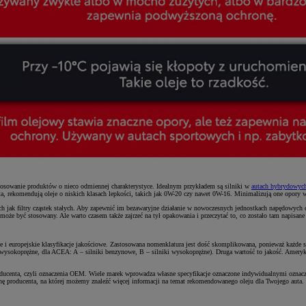
stosowanie produktów o nieco odmiennej charakterystyce. Idealnym przykładem są silniki w
autach hybrydowyc
 rekomendują oleje o niskich klasach lepkości, takich jak 0W-20 czy nawet 0W-16. Minimalizują one opory włas
 jak filtry cząstek stałych. Aby zapewnić im bezawaryjne działanie w nowoczesnych jednostkach napędowych 
oże być stosowany. Ale warto czasem także zajrzeć na tył opakowania i przeczytać to, co zostało tam napisa
 i europejskie klasyfikacje jakościowe. Zastosowana nomenklatura jest dość skomplikowana, ponieważ każde st
wysokoprężne, dla ACEA: A – silniki benzynowe, B – silniki wysokoprężne). Druga wartość to jakość. Amerykańs
roducenta, czyli oznaczenia OEM. Wiele marek wprowadza własne specyfikacje oznaczone indywidualnymi oznac
ę producenta, na której możemy znaleźć więcej informacji na temat rekomendowanego oleju dla Twojego auta.