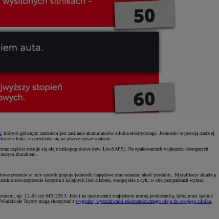
h
, których głównym zadaniem jest zasilanie akumulatorów silnika elektrycznego. Jednostki te pracują rzadziej
ne silnika, co przekłada się na jeszcze niższe spalanie.
coraz częściej stosuje się oleje niskopopiołowe (tzw. LowSAPS). Na opakowaniach większości dostępnych
ne małym druczkiem.
owarzyszenie w inny sposób grupuje jednostki napędowe oraz oznacza jakość produktu. Klasyfikacje składają
kie stowarzyszenie korzysta z kolejnych liter alfabetu, europejskie z cyfr, w obu przypadkach wyższa
zeniami, np. LL-04 czy MB 229.3. Jeżeli na opakowaniu znajdziemy normę producencką, którą musi spełnić
 Właściciele Toyoty mogą skorzystać z
wygodnej wyszukiwarki rekomendowanego oleju do swojego silnika
,