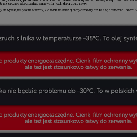
 zima), mówi nam, jakimi właściwościami będzie charakteryzował się olej użytkowany w najniższych temperaturac
e nie zapewnić odpowiedniego smarowania, jeżeli złapią srogie mrozy.
cję na wysoką temperaturę otoczenia, ale będzie też bardziej energooszczędny niż 40. Oleje oznaczone liczbami