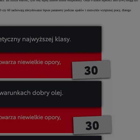
h. Im niższa wartość, tym olej lepiej zniesie niskie temperatury. Oleje o klasie lepkości zero (0W) mogą być
 50 czy 60 zachowają zdecydowanie lepsze parametry podczas upałów i niezwykle wytężonej pracy, dlatego