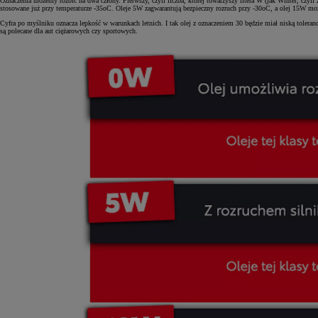
Oznaczenia możemy rozbić na dwa człony. Pierwszy, czyli liczba, której towarzyszy litera W (jak Winter, czyli
stosowane już przy temperaturze -35oC. Oleje 5W zagwarantują bezpieczny rozruch przy -30oC, a olej 15W moż
Cyfra po myślniku oznacza lepkość w warunkach letnich. I tak olej z oznaczeniem 30 będzie miał niską toleran
są polecane dla aut ciężarowych czy sportowych.