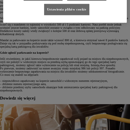
Nieuprawnione parkowanie na kopercie jest oczywiście wykroczeniem podlegającym karze. Trzeba jednak
powiedzieć, że przede wszystkim jest wyrazem braku wyobraźni i empatii w stosunku do osób
niepełnosprawnych. Dlatego zanim zdecydujemy się postawić swój samochód w takim miejscu, najpierw
Ustawienia plików cookie
pomyślmy, czy faktycznie chcielibyśmy być w sytuacji osoby niepełnosprawnej.
Wracając do kar, polskie Prawo o ruchu drogowym jasno określa sytuacje, w których policja jest zobligowana
do wystawienia mandatu. Jeśli stawiamy pojazd na miejscu dla niepełnosprawnych bez zezwolenia, musimy
liczyć się z mandatem co najmniej w wysokości 500 zł i 5 punktami karnymi. Nasz portfel może jednak
ucierpieć jeszcze bardziej, kiedy samochód zostanie w związku z tym odholowany na parking policyjny.
Dodatkowe koszty należy wtedy zwiększyć o kolejne 500 zł oraz dobową opłatę postojową wynoszącą
kilkadziesiąt złotych.
Mandat za parkowanie na kopercie może także wynosić 800 zł, a kierowca otrzymać nawet 8 punktów karnych.
Dzieje się tak w przypadku podszywania się pod osobę niepełnosprawną, czyli bezprawnego posługiwania się
specjalną kartą parkingową dla inwalidów.
Gdzie zgłosić parkowanie na kopercie?
Jeśli stwierdzimy, że jakiś kierowca bezpodstawnie zaparkował swój pojazd na miejscu dla niepełnosprawnych,
czyli nie położył w widocznym miejscu za przednią szybą uprawniającej go do tego specjalnej karty
parkingowej, możemy zgłosić takie wykroczenie na policję lub straż miejską. Istnieją dwa sposoby.
Po pierwsze, możemy zadzwonić na numer awaryjny straży miejskiej 986 lub policji 997. Ponadto
wykroczenie bezprawnego zaparkowania na miejscu dla inwalidów możemy udokumentować fotograficznie.
Co musi się znaleźć na zdjęciach:
– nieprawidłowo zaparkowany na kopercie samochód z widocznym numerem rejestracyjnym,
– zbliżenie numeru rejestracyjnego auta,
– zbliżenie przedniej szyby samochodu ukazujące brak umieszczenia specjalnej karty parkingowej dla
niepełnosprawnych.
Dowiedz się więcej