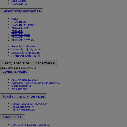
Land Cruiser
Nowy GR GT
Samochody dostawcze
Hilux
Nowy Hilux
Nowy Hilux Electric
PROACE Max
PROACE
PROACE Verso
PROACE CITY
PROACE CITY Verso
Samochody używane
Umów się na jazdę testową
Zobacz wszystkie cenniki
Konfiguruj swoją Toyotę
Oferty specjalne i Finansowanie
Oferty specjalne i Finansowanie
Aktualne oferty
Finał wyprzedaży 2025
Samochody dostawcze Toyota Professional
Oferta biznesowa
Auta używane
Toyota Financial Services
Kredyt niższych rat Toyota Easy
Kredyt standardowy
Leasing standardowy
KINTO ONE
KINTO ONE Leasing niższych rat