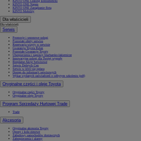
KINTO ONE Leasing konsumencki
KINTO ONE Najem
KINTO ONE Zarządzanie flotą
KINTO Mobility
Dla właścicieli
Dla właścicieli
Serwis
Promocje i sezonowe usługi
Pozostałe oferty serwisu
Rezerwacja wizyty w serwisie
Gwarancja Toyota Relax
Pozostałe Gwarancje Toyoty
Ubezpieczenia i naprawy blacharsko-lakiernicze
Innowacyjne usługi dla Twojej wygody
Bezpłatne Akcje Serwisowe
Serwis Dobrych Cen
Serwis w ASO się opłaca
Dostęp do informacji serwisowych
Wykaz wydanych zaświadczeń o odbytym szkoleniu (pdf)
Oryginalne części i oleje Toyota
Oryginalne części Toyoty
Oryginalne oleje Toyoty
Program Sprzedaży Hurtowej Trade
Trade
Akcesoria
Oryginalne akcesoria Toyoty
Opony i koła zimowe
Zabudowy samochodów dostawczych
Zabezpieczenia i alarmy