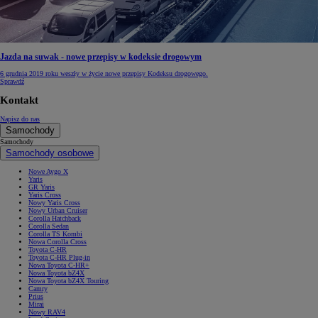
Jazda na suwak - nowe przepisy w kodeksie drogowym
6 grudnia 2019 roku weszły w życie nowe przepisy Kodeksu drogowego.
Sprawdź
Kontakt
Napisz do nas
Samochody
Samochody
Samochody osobowe
Nowe Aygo X
Yaris
GR Yaris
Yaris Cross
Nowy Yaris Cross
Nowy Urban Cruiser
Corolla Hatchback
Corolla Sedan
Corolla TS Kombi
Nowa Corolla Cross
Toyota C-HR
Toyota C-HR Plug-in
Nowa Toyota C-HR+
Nowa Toyota bZ4X
Nowa Toyota bZ4X Touring
Camry
Prius
Mirai
Nowy RAV4