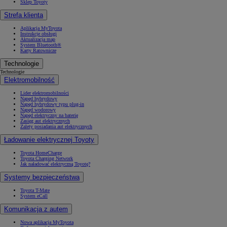
Sklep Toyoty
Strefa klienta
Aplikacja MyToyota
Instrukcje obsługi
Aktualizacja map
System Bluetooth®
Karty Ratownicze
Technologie
Technologie
Elektromobilność
Lider elektromobilności
Napęd hybrydowy
Napęd hybrydowy typu plug-in
Napęd wodorowy
Napęd elektryczny na baterię
Zasięg aut elektrycznych
Zalety posiadania aut elektrycznych
Ładowanie elektrycznej Toyoty
Toyota HomeCharge
Toyota Charging Network
Jak naładować elektryczną Toyotę?
Systemy bezpieczeństwa
Toyota T-Mate
System eCall
Komunikacja z autem
Nowa aplikacja MyToyota