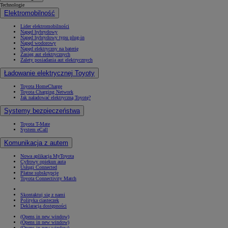
Technologie
Elektromobilność
Lider elektromobilności
Napęd hybrydowy
Napęd hybrydowy typu plug-in
Napęd wodorowy
Napęd elektryczny na baterię
Zasięg aut elektrycznych
Zalety posiadania aut elektrycznych
Ładowanie elektrycznej Toyoty
Toyota HomeCharge
Toyota Charging Network
Jak naładować elektryczną Toyotę?
Systemy bezpieczeństwa
Toyota T-Mate
System eCall
Komunikacja z autem
Nowa aplikacja MyToyota
Cyfrowy opiekun auta
Usługi Connected
Płatne subskrypcje
Toyota Connectivity Match
Skontaktuj się z nami
Polityka ciasteczek
Deklaracja dostępności
(Opens in new window)
(Opens in new window)
(Opens in new window)