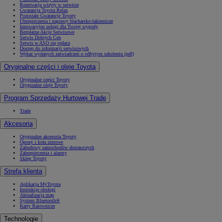
Rezerwacja wizyty w serwisie
Gwarancja Toyota Relax
Pozostałe Gwarancje Toyoty
Ubezpieczenia i naprawy blacharsko-lakiernicze
Innowacyjne usługi dla Twojej wygody
Bezpłatne Akcje Serwisowe
Serwis Dobrych Cen
Serwis w ASO się opłaca
Dostęp do informacji serwisowych
Wykaz wydanych zaświadczeń o odbytym szkoleniu (pdf)
Oryginalne części i oleje Toyota
Oryginalne części Toyoty
Oryginalne oleje Toyoty
Program Sprzedaży Hurtowej Trade
Trade
Akcesoria
Oryginalne akcesoria Toyoty
Opony i koła zimowe
Zabudowy samochodów dostawczych
Zabezpieczenia i alarmy
Sklep Toyoty
Strefa klienta
Aplikacja MyToyota
Instrukcje obsługi
Aktualizacja map
System Bluetooth®
Karty Ratownicze
Technologie