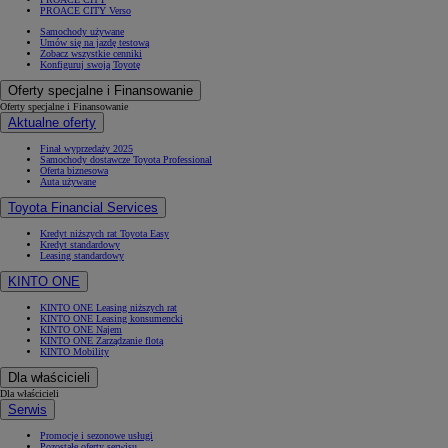
PROACE CITY Verso
Samochody używane
Umów się na jazdę testową
Zobacz wszystkie cenniki
Konfiguruj swoją Toyotę
Oferty specjalne i Finansowanie
Oferty specjalne i Finansowanie
Aktualne oferty
Finał wyprzedaży 2025
Samochody dostawcze Toyota Professional
Oferta biznesowa
Auta używane
Toyota Financial Services
Kredyt niższych rat Toyota Easy
Kredyt standardowy
Leasing standardowy
KINTO ONE
KINTO ONE Leasing niższych rat
KINTO ONE Leasing konsumencki
KINTO ONE Najem
KINTO ONE Zarządzanie flotą
KINTO Mobility
Dla właścicieli
Dla właścicieli
Serwis
Promocje i sezonowe usługi
Pozostałe oferty serwisu