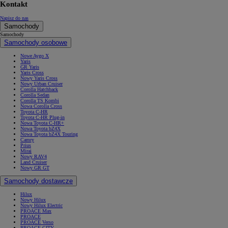
Kontakt
Napisz do nas
Samochody
Samochody
Samochody osobowe
Nowe Aygo X
Yaris
GR Yaris
Yaris Cross
Nowy Yaris Cross
Nowy Urban Cruiser
Corolla Hatchback
Corolla Sedan
Corolla TS Kombi
Nowa Corolla Cross
Toyota C-HR
Toyota C-HR Plug-in
Nowa Toyota C-HR+
Nowa Toyota bZ4X
Nowa Toyota bZ4X Touring
Camry
Prius
Mirai
Nowy RAV4
Land Cruiser
Nowy GR GT
Samochody dostawcze
Hilux
Nowy Hilux
Nowy Hilux Electric
PROACE Max
PROACE
PROACE Verso
PROACE CITY