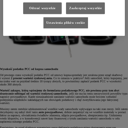
Odrzuć wszystkie
Zaakceptuj wszystkie
Ustawienia plików cookie
Wysokość podatku PCC od kupna samochodu
Od pewnego czasu wysokość podatku PCC od umowy kupna-sprzedaży jest ustalona przez urząd skarbowy
i wynosi
2 procent wartości rynkowej auta.
Co to oznacza w praktyce? Jeśli samochód, który kupujemy, jest
na rynku wart na przykład średnio 18 tysięcy złotych, to powinniśmy zapłacić podatek PCC w wysokości
około 360 złotych.
Wartość zakupu, którą wpisujemy do formularza podatkowego PCC, nie powinna przy tym zbyt
drastycznie odbiegać od wartości rynkowej samochodu
, jeśli nie ma ku temu rzeczywistych powodów typu
naprawy powypadkowe. Każde nieuzasadnione zaniżanie wartości samochodu może bowiem wzbudzić
podejrzenia urzędników nakładających nas obowiązek podatkowy i chęć zweryfikowania jego faktycznej
wartości.
Musimy zatem rzetelnie udokumentować wszelkie wady samochodu wpływające na taki stan rzeczy. Jeśli zatem
decydujemy się nabyć dość tanio
auto powypadkowe
, dobrze zaopatrzyć się we wszelkie materiały w postaci
faktur za naprawy, oświadczenia świadków zdarzenia, zdjęcia powypadkowe, ubezpieczenia itp. Unikniemy
wtedy kłopotów, a w konsekwencji nawet kary finansowej z tytułu zaniżania wartości samochodu w celu
zapłacenia niższego podatku PCC.
Pamiętajmy, że urząd skarbowy rozpatrujący naszą deklarację podatkową mimo dostarczenia przez nas