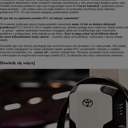
wymaganych dokumentów może wyznaczyć własnego rzeczoznawcę w celu ponownego zbadania sprawy auta.
Wszelkie roszczenia podatkowe tego typu mogą nastąpić nawet do
5 lat po transakcji
i podpisaniu umowy
kupna-sprzedaży – tyle właśnie czasu ma urząd skarbowy na ewentualną weryfikację naszej deklaracji
podatkowej PCC. Po tym terminie następuje przedawnienie podatku.
Ile jest dni na zapłacenie podatku PCC od zakupu samochodu?
Od momentu podpisania umowy kupna-sprzedaży samochodu
mamy 14 dni na złożenie deklaracji
podatkowej
PCC-3 lub PCC-3/A w urzędzie skarbowym, któremu podlega nowy właściciel. Każda zwłoka lub
– co gorsza – zupełne zaniechanie wniesienia wymaganej opłaty jest kwalifikowane jako wykroczenie
podatkowe i podlega karze, którą nakłada na nas fiskus.
Kary te mogą wahać się od kilkuset złotych
do nawet kilkudziesięciu tysięcy złotych
– wszystko zależy od kwalifikacji wykroczenia i decyzji danego
urzędu.
Od każdej tego typu decyzji przysługuje nam oczywiście prawo do odwołania. I tu ważna porada. Jeśli jednak
dość szybko zareagujemy na własne opóźnienie zapłaty podatku PCC za samochód i złożymy w urzędzie
stosowne oświadczenie, tzw. „
czynny żal
”, możemy uniknąć kary. Wystarczy przyznanie się do wykroczenia
i zobowiązanie do uregulowania ustalonego podatku PCC za zakupione auto wraz z naliczonymi odsetkami.
Dowiedz się więcej