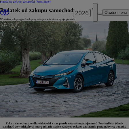
Przejdź do głównej zawartości
(Press Enter)
Podatek od zakupu samochodu - PCC
Otwórz menu
W niektórych przypadkach przy zakupie auta obowiązuje podatek
Zakup samochodu to dla większości z nas przede wszystkim przyjemność. Powinniśmy jednak
pamiętać, że w niektórych przypadkach istnieje także obowiązek zapłacenia przez nabywcę podatku