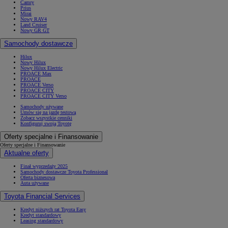
Camry
Prius
Mirai
Nowy RAV4
Land Cruiser
Nowy GR GT
Samochody dostawcze
Hilux
Nowy Hilux
Nowy Hilux Electric
PROACE Max
PROACE
PROACE Verso
PROACE CITY
PROACE CITY Verso
Samochody używane
Umów się na jazdę testową
Zobacz wszystkie cenniki
Konfiguruj swoją Toyotę
Oferty specjalne i Finansowanie
Oferty specjalne i Finansowanie
Aktualne oferty
Finał wyprzedaży 2025
Samochody dostawcze Toyota Professional
Oferta biznesowa
Auta używane
Toyota Financial Services
Kredyt niższych rat Toyota Easy
Kredyt standardowy
Leasing standardowy