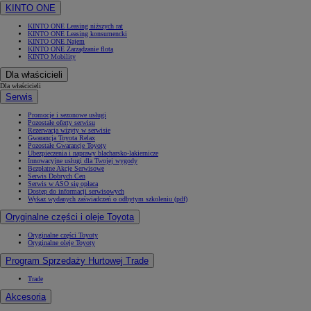
KINTO ONE
KINTO ONE Leasing niższych rat
KINTO ONE Leasing konsumencki
KINTO ONE Najem
KINTO ONE Zarządzanie flotą
KINTO Mobility
Dla właścicieli
Dla właścicieli
Serwis
Promocje i sezonowe usługi
Pozostałe oferty serwisu
Rezerwacja wizyty w serwisie
Gwarancja Toyota Relax
Pozostałe Gwarancje Toyoty
Ubezpieczenia i naprawy blacharsko-lakiernicze
Innowacyjne usługi dla Twojej wygody
Bezpłatne Akcje Serwisowe
Serwis Dobrych Cen
Serwis w ASO się opłaca
Dostęp do informacji serwisowych
Wykaz wydanych zaświadczeń o odbytym szkoleniu (pdf)
Oryginalne części i oleje Toyota
Oryginalne części Toyoty
Oryginalne oleje Toyoty
Program Sprzedaży Hurtowej Trade
Trade
Akcesoria