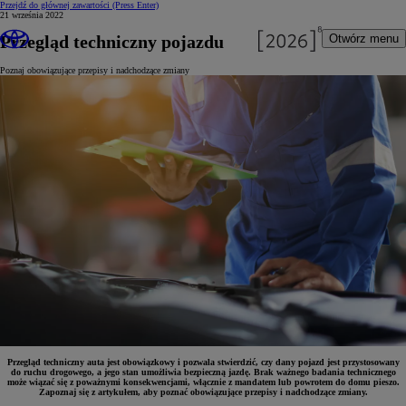
Przejdź do głównej zawartości
(Press Enter)
21 września 2022
Przegląd techniczny pojazdu
Otwórz menu
Poznaj obowiązujące przepisy i nadchodzące zmiany
Przegląd techniczny auta jest obowiązkowy i pozwala stwierdzić, czy dany pojazd jest przystosowany
do ruchu drogowego, a jego stan umożliwia bezpieczną jazdę. Brak ważnego badania technicznego
może wiązać się z poważnymi konsekwencjami, włącznie z mandatem lub powrotem do domu pieszo.
Zapoznaj się z artykułem, aby poznać obowiązujące przepisy i nadchodzące zmiany.