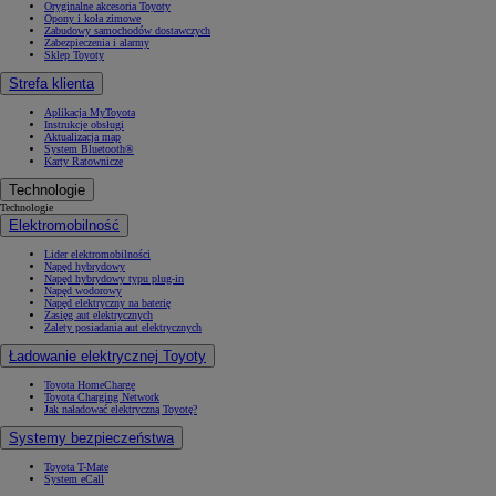
Oryginalne akcesoria Toyoty
Opony i koła zimowe
Zabudowy samochodów dostawczych
Zabezpieczenia i alarmy
Sklep Toyoty
Strefa klienta
Aplikacja MyToyota
Instrukcje obsługi
Aktualizacja map
System Bluetooth®
Karty Ratownicze
Technologie
Technologie
Elektromobilność
Lider elektromobilności
Napęd hybrydowy
Napęd hybrydowy typu plug-in
Napęd wodorowy
Napęd elektryczny na baterię
Zasięg aut elektrycznych
Zalety posiadania aut elektrycznych
Ładowanie elektrycznej Toyoty
Toyota HomeCharge
Toyota Charging Network
Jak naładować elektryczną Toyotę?
Systemy bezpieczeństwa
Toyota T-Mate
System eCall