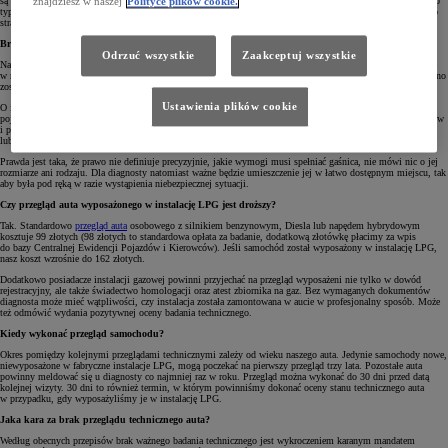
są to powypadkowe uszkodzenia konstrukcji pojazdu osłabiające jego strukturę. Jeżeli diagnosta wykryje tego
znajdziesz w naszej
Polityce plików cookie.
typu problem i uzna, że nie uda się go usunąć w warsztacie, może zatrzymać nasz dowód rejestracyjny, a auto
straci prawo do poruszania się po drogach publicznych.
Brak gaśnicy, brak przeglądu samochodu?
Odrzuć wszystkie
Zaakceptuj wszystkie
Na pozytywny wynik przeglądu ma wpływ nie tylko stan techniczny naszego samochodu, ale także to, co się
w nim znajduje. Przygotowując się do wizyty, warto również pamiętać o tym, że każde auto w Polsce powinno
zostać wyposażone w trójkąt ostrzegawczy oraz gaśnicę.
Ustawienia plików cookie
O ile z trójkątem zwykle nie ma problemu, gdyż jest on standardowym wyposażeniem praktycznie każdego
pojazdu wyprodukowanego w przeciągu ostatnich kilkudziesięciu lat, o tyle wokół gaśnic narosło wiele mitów
i półprawd. Według niektórych ekspertów gaśnica powinna zawierać minimum 1 kilogram środka gaśniczego
lub posiadać stosowną homologację.
Prawda jest taka, że prawo nie definiuje precyzyjnie, jakie wymogi musi spełniać gaśnica, nie mówi nic o jej
rozmiarze ani rodzaju. Dla diagnosty natomiast ważne będzie umieszczenie jej w łatwo dostępnym miejscu, tak
aby była pod ręką w razie wystąpienia niebezpiecznej sytuacji.
Czy przegląd auta wyposażonego w instalację LPG jest droższy?
Tak. Standardowo
przegląd auta
osobowego z silnikiem benzynowym, Diesla lub napędem hybrydowym
kosztuje 99 złotych (98 złotych to standardowa opłata za badanie, dodatkową złotówkę płacimy za wpis
do bazy Centralnej Ewidencji Pojazdów i Kierowców). Jeśli samochód został wyposażony w instalację LPG,
nasz koszt wzrośnie do 162 złotych.
Dodatkowo posiadacze instalacji gazowej powinni przyjechać na przegląd wyposażeni nie tylko w dowód
rejestracyjny, ale także świadectwo homologacji oraz atest zbiornika na gaz. Bez wymaganych dokumentów
diagnosta może mieć wątpliwości, czy instalacja została zamontowana w aucie w profesjonalny sposób. Może
też odmówić wydania pozytywnej oceny badania technicznego.
Kiedy wykonać przegląd samochodu?
Okres pomiędzy kolejnymi przeglądami technicznymi zależy od wieku naszego auta. Jedynie samochody nowe,
niewyposażone w fabryczne instalacje LPG, mogą poczekać na pierwszy przegląd trzy lata. Pozostałe auta
powinny meldować się u diagnosty co najmniej raz w roku. Przegląd można wykonać do 30 dni przed datą
kolejnej wizyty. 30 dni to również termin, w którym powinniśmy dokonać oceny stanu technicznego auta
w przypadku, gdy wyposażyliśmy je w instalację LPG.
Jaka kara za brak przeglądu technicznego auta?
Według obecnych przepisów brak ważnego badania technicznego jest wykroczeniem karanym mandatem