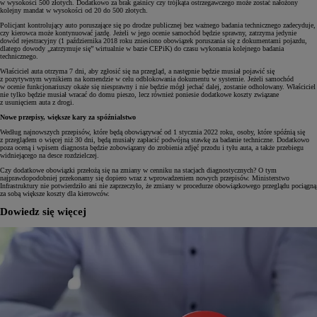
w wysokości 500 złotych. Dodatkowo za brak gaśnicy czy trójkąta ostrzegawczego może zostać nałożony
kolejny mandat w wysokości od 20 do 500 złotych.
Policjant kontrolujący auto poruszające się po drodze publicznej bez ważnego badania technicznego zadecyduje,
czy kierowca może kontynuować jazdę. Jeżeli w jego ocenie samochód będzie sprawny, zatrzyma jedynie
dowód rejestracyjny (1 października 2018 roku zniesiono obowiązek poruszania się z dokumentami pojazdu,
dlatego dowody „zatrzymuje się” wirtualnie w bazie CEPiK) do czasu wykonania kolejnego badania
technicznego.
Właściciel auta otrzyma 7 dni, aby zgłosić się na przegląd, a następnie będzie musiał pojawić się
z pozytywnym wynikiem na komendzie w celu odblokowania dokumentu w systemie. Jeżeli samochód
w ocenie funkcjonariuszy okaże się niesprawny i nie będzie mógł jechać dalej, zostanie odholowany. Właściciel
nie tylko będzie musiał wracać do domu pieszo, lecz również poniesie dodatkowe koszty związane
z usunięciem auta z drogi.
Nowe przepisy, większe kary za spóźnialstwo
Według najnowszych przepisów, które będą obowiązywać od 1 stycznia 2022 roku, osoby, które spóźnią się
z przeglądem o więcej niż 30 dni, będą musiały zapłacić podwójną stawkę za badanie techniczne. Dodatkowo
poza oceną i wpisem diagnosta będzie zobowiązany do zrobienia zdjęć przodu i tyłu auta, a także przebiegu
widniejącego na desce rozdzielczej.
Czy dodatkowe obowiązki przełożą się na zmiany w cenniku na stacjach diagnostycznych? O tym
najprawdopodobniej przekonamy się dopiero wraz z wprowadzeniem nowych przepisów. Ministerstwo
Infrastruktury nie potwierdziło ani nie zaprzeczyło, że zmiany w procedurze obowiązkowego przeglądu pociągną
za sobą większe koszty dla kierowców.
Dowiedz się więcej