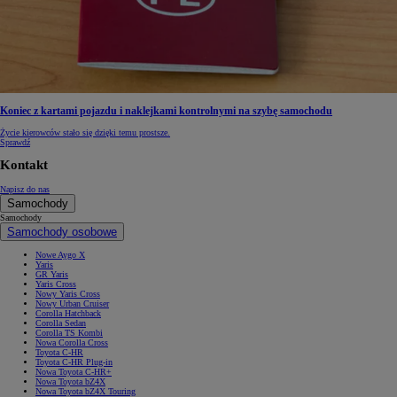
Koniec z kartami pojazdu i naklejkami kontrolnymi na szybę samochodu
Życie kierowców stało się dzięki temu prostsze.
Sprawdź
Kontakt
Napisz do nas
Samochody
Samochody
Samochody osobowe
Nowe Aygo X
Yaris
GR Yaris
Yaris Cross
Nowy Yaris Cross
Nowy Urban Cruiser
Corolla Hatchback
Corolla Sedan
Corolla TS Kombi
Nowa Corolla Cross
Toyota C-HR
Toyota C-HR Plug-in
Nowa Toyota C-HR+
Nowa Toyota bZ4X
Nowa Toyota bZ4X Touring