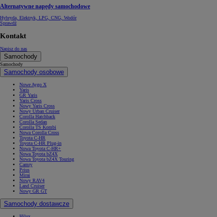
Alternatywne napędy samochodowe
Hybryda, Elektryk, LPG, CNG, Wodór
Sprawdź
Kontakt
Napisz do nas
Samochody
Samochody
Samochody osobowe
Nowe Aygo X
Yaris
GR Yaris
Yaris Cross
Nowy Yaris Cross
Nowy Urban Cruiser
Corolla Hatchback
Corolla Sedan
Corolla TS Kombi
Nowa Corolla Cross
Toyota C-HR
Toyota C-HR Plug-in
Nowa Toyota C-HR+
Nowa Toyota bZ4X
Nowa Toyota bZ4X Touring
Camry
Prius
Mirai
Nowy RAV4
Land Cruiser
Nowy GR GT
Samochody dostawcze
Hilux