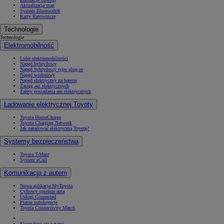
Aktualizacja map
System Bluetooth®
Karty Ratownicze
Technologie
Technologie
Elektromobilność
Lider elektromobilności
Napęd hybrydowy
Napęd hybrydowy typu plug-in
Napęd wodorowy
Napęd elektryczny na baterię
Zasięg aut elektrycznych
Zalety posiadania aut elektrycznych
Ładowanie elektrycznej Toyoty
Toyota HomeCharge
Toyota Charging Network
Jak naładować elektryczną Toyotę?
Systemy bezpieczeństwa
Toyota T-Mate
System eCall
Komunikacja z autem
Nowa aplikacja MyToyota
Cyfrowy opiekun auta
Usługi Connected
Płatne subskrypcje
Toyota Connectivity Match
Skontaktuj się z nami