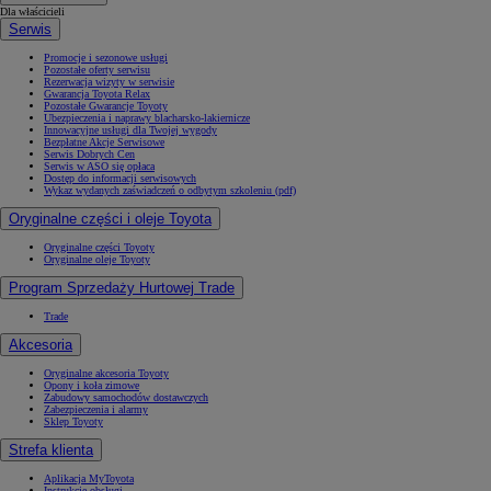
Dla właścicieli
Serwis
Promocje i sezonowe usługi
Pozostałe oferty serwisu
Rezerwacja wizyty w serwisie
Gwarancja Toyota Relax
Pozostałe Gwarancje Toyoty
Ubezpieczenia i naprawy blacharsko-lakiernicze
Innowacyjne usługi dla Twojej wygody
Bezpłatne Akcje Serwisowe
Serwis Dobrych Cen
Serwis w ASO się opłaca
Dostęp do informacji serwisowych
Wykaz wydanych zaświadczeń o odbytym szkoleniu (pdf)
Oryginalne części i oleje Toyota
Oryginalne części Toyoty
Oryginalne oleje Toyoty
Program Sprzedaży Hurtowej Trade
Trade
Akcesoria
Oryginalne akcesoria Toyoty
Opony i koła zimowe
Zabudowy samochodów dostawczych
Zabezpieczenia i alarmy
Sklep Toyoty
Strefa klienta
Aplikacja MyToyota
Instrukcje obsługi