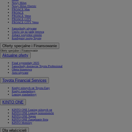
Nowy Hilux
Nowy Hilux Electric
PROACE Max
PROACE
PROACE Verso
PROACE CITY
PROACE CITY Verso
Samochody używane
Umów się na jazdę testową
Zobacz wszystkie cenniki
Konfiguruj swoją Toyotę
Oferty specjalne i Finansowanie
Oferty specjalne i Finansowanie
Aktualne oferty
Finał wyprzedaży 2025
Samochody dostawcze Toyota Professional
Oferta biznesowa
Auta używane
Toyota Financial Services
Kredyt niższych rat Toyota Easy
Kredyt standardowy
Leasing standardowy
KINTO ONE
KINTO ONE Leasing niższych rat
KINTO ONE Leasing konsumencki
KINTO ONE Najem
KINTO ONE Zarządzanie flotą
KINTO Mobility
Dla właścicieli