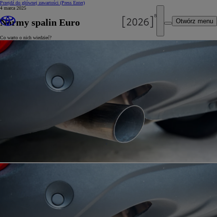
Przejdź do głównej zawartości
(Press Enter)
4 marca 2025
Normy spalin Euro
Otwórz menu
Co warto o nich wiedzieć?