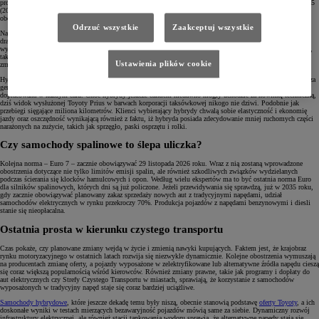
producentach stosowanie bardziej zaawansowanych technologii, takich jak katalizatory. Euro 4 (2005) i Euro 5
(2009) po raz kolejny obniżyły dopuszczalne poziomy emisji, szczególnie dla silników Diesla. Efektem tych
obostrzeń było m.in. powszechne wprowadzenie filtrów cząstek stałych (DPF) w dieslach.
Odrzuć wszystkie
Zaakceptuj wszystkie
Najnowsza norma – Euro 6 – obowiązuje od 2014 roku, choć wiele razy ją aktualizowano. W efekcie
drastycznego ograniczenia emisji tlenków azotu i cząstek stałych, zwłaszcza w pojazdach z silnikami
wysokoprężnymi, producenci zostali zmuszeni do zastosowania jeszcze bardziej zaawansowanych technologii,
takich jak systemy oczyszczania spalin wykorzystujące AdBlue czyli wodny roztwór mocznika, który
Ustawienia plików cookie
zmieszany ze spalinami oczyszcza je.
Hybrydy tradycyjne istnieją na rynku bardzo długo, a konkretnie od 1997 roku, kiedy premierę miała pierwsza
generacja Toyoty Prius. Kolejne, coraz lepsze wersje napędu hybrydowego sprawiły, że technologia ta została
dopracowana w każdym calu. Choć hybrydy jeszcze całkiem niedawno mogły uchodzić za nowinkę techniczną,
dziś widok wysłużonej Toyoty Prius w barwach korporacji taksówkowej nikogo nie dziwi. Podobnie jak
przebiegi sięgające miliona kilometrów. Klienci wybierający hybrydy chwalą sobie elastyczność i ekonomię
jazdy oraz oszczędność wynikającą również z faktu, iż hybryda posiada zdecydowanie mniej ruchomych części
narażonych na zużycie, takich jak sprzęgło, paski osprzętu i rolki.
Czy samochody spalinowe to ślepa uliczka?
Kolejna norma – Euro 7 – zacznie obowiązywać 29 listopada 2026 roku. Wraz z nią zostaną wprowadzone
obostrzenia dotyczące nie tylko limitów emisji spalin, ale również szkodliwych związków wydzielanych
podczas ścierania się klocków hamulcowych i opon. Według wielu ekspertów ma to być ostatnia norma Euro
dla silników spalinowych, których dni są już policzone. Jeżeli przewidywania się sprawdzą, już w 2035 roku,
gdy zacznie obowiązywać planowany zakaz sprzedaży nowych aut z tradycyjnymi napędami, udział
samochodów elektrycznych w rynku przekroczy 70%. Produkcja pojazdów z napędami benzynowymi i diesli
stanie się nieopłacalna.
Ostatnia prosta w kierunku czystego transportu
Czas pokaże, czy planowane zmiany wejdą w życie i zmienią nawyki kupujących. Faktem jest, że krajobraz
rynku motoryzacyjnego w ostatnich latach rozwija się niezwykle dynamicznie. Kolejne obostrzenia wymuszają
na producentach zmianę oferty, a pojazdy wyposażone w zelektryfikowane lub alternatywne źródła napędu cieszą
się coraz większą popularnością wśród kierowców. Również zmiany prawne, takie jak programy i dopłaty do
aut elektrycznych czy Strefy Czystego Transportu w miastach, sprawiają, że korzystanie z samochodów
wyposażonych w tradycyjny napęd staje się coraz bardziej uciążliwe.
Samochody hybrydowe
, które jeszcze dekadę temu były niszą, obecnie stanowią podstawę
oferty Toyoty
, a ich
doskonałe wyniki w testach mierzących bezawaryjność pojazdów mówią same za siebie. Dynamiczny rozwój
infrastruktury elektrycznej, ale również stacji tankowania wodoru sprawia, że alternatywne napędy stają się