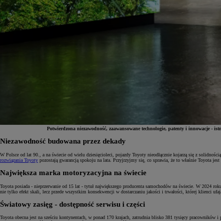
Potwierdzona niezawodność, zaawansowane technologie, patenty i innowacje - ist
Niezawodność budowana przez dekady
Od
81 900 zł
W Polsce od lat 90., a na świecie od wielu dziesięcioleci, pojazdy Toyoty nieodłącznie kojarzą się z solidnoś
rozwiązania Toyoty
pozostają gwarancją spokoju na lata. Przyjrzyjmy się, co sprawia, że to właśnie Toyota j
Yaris Cross
Największa marka motoryzacyjna na świecie
HYBRID
Toyota posiada - nieprzerwanie od 15 lat - tytuł największego producenta samochodów na świecie. W 2024 rok
nie tylko efekt skali, lecz przede wszystkim konsekwencji w dostarczaniu jakości i trwałości, której klienci ufa
Światowy zasięg - dostępność serwisu i części
Toyota obecna jest na sześciu kontynentach, w ponad 170 krajach, zatrudnia blisko 381 tysięcy pracowników i