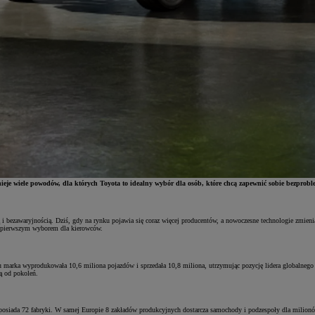
nieje wiele powodów, dla których Toyota to idealny wybór dla osób, które chcą zapewnić sobie bezprob
cią i bezawaryjnością. Dziś, gdy na rynku pojawia się coraz więcej producentów, a nowoczesne technologie zmie
est pierwszym wyborem dla kierowców.
u marka wyprodukowała 10,6 miliona pojazdów i sprzedała 10,8 miliona, utrzymując pozycję lidera globalnego
ją od pokoleń.
 posiada 72 fabryki. W samej Europie 8 zakładów produkcyjnych dostarcza samochody i podzespoły dla milionów 