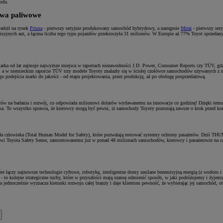
odu.
iwa paliwowe
wadził na rynek
Priusa
- pierwszy seryjnie produkowany samochód hybrydowy, a następnie
Mirai
- pierwszy ser
yjnych aut, a łączna liczba tego typu pojazdów przekroczyła 31 milionów. W Europie aż 77% Toyot sprzedanych
 Marka od lat zajmuje najwyższe miejsca w raportach niezawodności J.D. Power, Consumer Reports czy TÜV, gdz
, a w niemieckim raporcie TÜV trzy modele Toyoty znalazły się w ścisłej czołówce samochodów używanych z na
o podejścia marki do jakości - od etapu projektowania, przez produkcję, aż po obsługę posprzedażową.
olarów na badania i rozwój, co odpowiada milionowi dolarów wydawanemu na innowacje co godzinę! Dzięki temu 
otyka. To wszystko sprawia, że kierowcy mogą być pewni, iż samochody Toyoty pozostają zawsze o krok przed k
iała człowieka (Total Human Model for Safety), które pozwalają testować systemy ochrony pasażerów. Dziś TH
etowi Toyota Safety Sense, zamontowanemu już w ponad 48 milionach samochodów, kierowcy i pasażerowie na ca
e łączy najnowsze technologie cyfrowe, robotykę, inteligentne domy zasilane bezemisyjną energią (z wodoru i s
 to kolejne strategiczne ruchy, które w przyszłości mają szansę odmienić sposób, w jaki podróżujemy i żyjemy.
ra jednocześnie wyznacza kierunki rozwoju całej branży i daje klientom pewność, że wybierając jej samochód, 