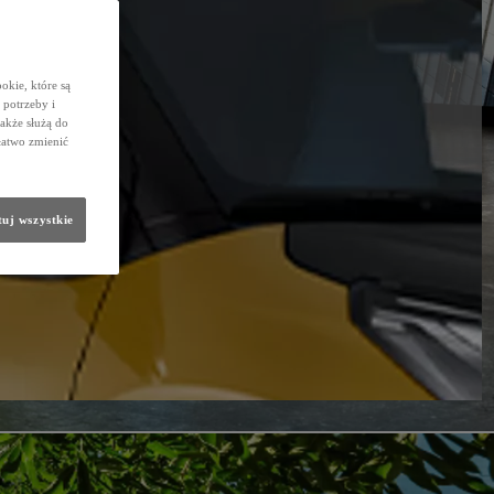
okie, które są
potrzeby i
także służą do
łatwo zmienić
uj wszystkie