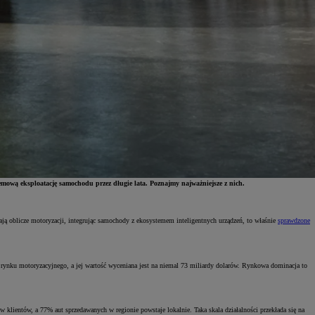
lemową eksploatację samochodu przez długie lata. Poznajmy najważniejsze z nich.
niają oblicze motoryzacji, integrując samochody z ekosystemem inteligentnych urządzeń, to właśnie
sprawdzone
 rynku motoryzacyjnego, a jej wartość wyceniana jest na niemal 73 miliardy dolarów. Rynkowa dominacja to
klientów, a 77% aut sprzedawanych w regionie powstaje lokalnie. Taka skala działalności przekłada się na