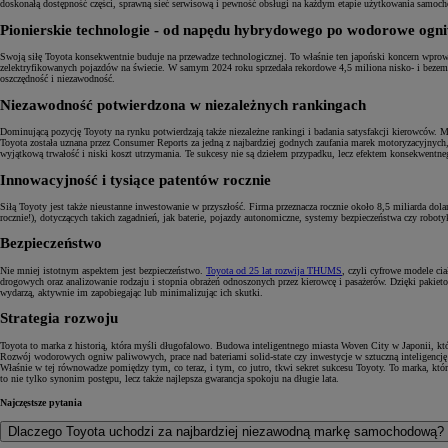
doskonałą dostępność części, sprawną sieć serwisową i pewność obsługi na każdym etapie użytkowania samoch
Pionierskie technologie - od napędu hybrydowego po wodorowe ogn
Swoją siłę Toyota konsekwentnie buduje na przewadze technologicznej. To właśnie ten japoński koncern wpro
zelektryfikowanych pojazdów na świecie. W samym 2024 roku sprzedała rekordowe 4,5 miliona nisko- i bezemis
oszczędność i niezawodność.
Niezawodność potwierdzona w niezależnych rankingach
Dominującą pozycję Toyoty na rynku potwierdzają także niezależne rankingi i badania satysfakcji kierowców.
Toyota została uznana przez Consumer Reports za jedną z najbardziej godnych zaufania marek motoryzacyjnych
wyjątkową trwałość i niski koszt utrzymania. Te sukcesy nie są dziełem przypadku, lecz efektem konsekwentneg
Innowacyjność i tysiące patentów rocznie
Siłą Toyoty jest także nieustanne inwestowanie w przyszłość. Firma przeznacza rocznie około 8,5 miliarda d
rocznie!), dotyczących takich zagadnień, jak baterie, pojazdy autonomiczne, systemy bezpieczeństwa czy rob
Bezpieczeństwo
Nie mniej istotnym aspektem jest bezpieczeństwo.
Toyota od 25 lat rozwija THUMS
, czyli cyfrowe modele c
drogowych oraz analizowanie rodzaju i stopnia obrażeń odnoszonych przez kierowcę i pasażerów. Dzięki paki
wydarzą, aktywnie im zapobiegając lub minimalizując ich skutki.
Strategia rozwoju
Toyota to marka z historią, która myśli długofalowo. Budowa inteligentnego miasta Woven City w Japonii, któr
Rozwój wodorowych ogniw paliwowych, prace nad bateriami solid-state czy inwestycje w sztuczną inteligencję -
Właśnie w tej równowadze pomiędzy tym, co teraz, i tym, co jutro, tkwi sekret sukcesu Toyoty. To marka, któ
to nie tylko synonim postępu, lecz także najlepsza gwarancja spokoju na długie lata.
Najczęstsze pytania
Dlaczego Toyota uchodzi za najbardziej niezawodną markę samochodową?