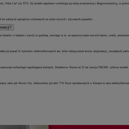
ts, What Car? czy TÜV. Jej modele regularnie wyróżniają się niską awaryjnością i długowiecznością, co potw
d lat należą do najczęściej wybieranych na rynku nowych i używanych pojazdów.
owacji?
lion dolarów w badania i rozwój co godzinę, stawiając m.in. na opracowywanie nowych baterii, wodór, autonomi
edała już ponad 31 milionów zelektryfikowanych aut, które oferują niższe koszty eksploatacji, oszczędność pa
aawansowane technologie zapobiegania kolizjom. Dodatkowo Toyota od 25 lat rozwija THUMS -cyfrowe modele 
miasta, takie jak Woven City. Jednocześnie już dziś 77% Toyot sprzedawanych w Europie to auta zelektryfikowa