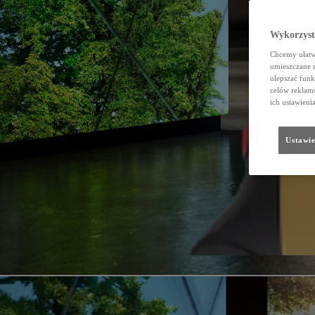
Wykorzystu
Chcemy ułatwi
umieszczane 
ulepszać funk
celów reklamo
ich ustawieni
Ustawie