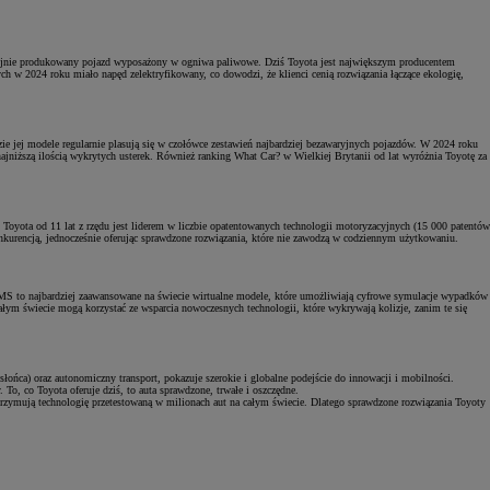
yjnie produkowany pojazd wyposażony w ogniwa paliwowe. Dziś Toyota jest największym producentem
 w 2024 roku miało napęd zelektryfikowany, co dowodzi, że klienci cenią rozwiązania łączące ekologię,
ie jej modele regularnie plasują się w czołówce zestawień najbardziej bezawaryjnych pojazdów. W 2024 roku
jniższą ilością wykrytych usterek. Również ranking What Car? w Wielkiej Brytanii od lat wyróżnia Toyotę za
Toyota od 11 lat z rzędu jest liderem w liczbie opatentowanych technologii motoryzacyjnych (15 000 patentów
onkurencją, jednocześnie oferując sprawdzone rozwiązania, które nie zawodzą w codziennym użytkowaniu.
UMS to najbardziej zaawansowane na świecie wirtualne modele, które umożliwiają cyfrowe symulacje wypadków
łym świecie mogą korzystać ze wsparcia nowoczesnych technologii, które wykrywają kolizje, zanim te się
łońca) oraz autonomiczny transport, pokazuje szerokie i globalne podejście do innowacji i mobilności.
 To, co Toyota oferuje dziś, to auta sprawdzone, trwałe i oszczędne.
otrzymują technologię przetestowaną w milionach aut na całym świecie. Dlatego sprawdzone rozwiązania Toyoty