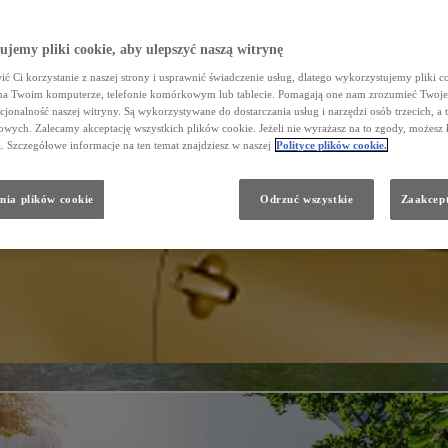
jemy pliki cookie, aby ulepszyć naszą witrynę
ć Ci korzystanie z naszej strony i usprawnić świadczenie usług, dlatego wykorzystujemy pliki co
na Twoim komputerze, telefonie komórkowym lub tablecie. Pomagają one nam zrozumieć Twoje 
cjonalność naszej witryny. Są wykorzystywane do dostarczania usług i narzędzi osób trzecich, a 
wych. Zalecamy akceptację wszystkich plików cookie. Jeżeli nie wyrażasz na to zgody, możesz 
a. Szczegółowe informacje na ten temat znajdziesz w naszej
Polityce plików cookie.
nia plików cookie
Odrzuć wszystkie
Zaakcept