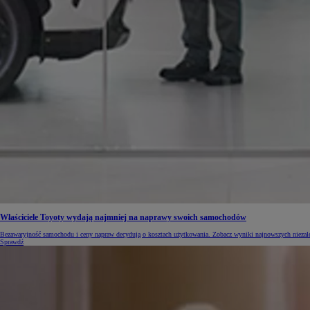
Od
105 300 zł
Corolla Hatchback
HYBRID
Właściciele Toyoty wydają najmniej na naprawy swoich samochodów
Bezawaryjność samochodu i ceny napraw decydują o kosztach użytkowania. Zobacz wyniki najnowszych niezależ
Sprawdź