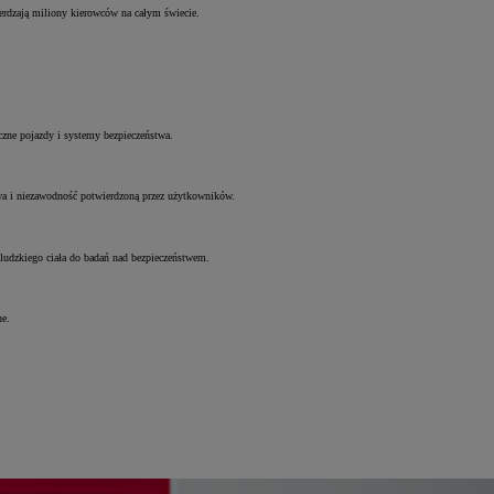
ierdzają miliony kierowców na całym świecie.
czne pojazdy i systemy bezpieczeństwa.
liwa i niezawodność potwierdzoną przez użytkowników.
ludzkiego ciała do badań nad bezpieczeństwem.
ne.