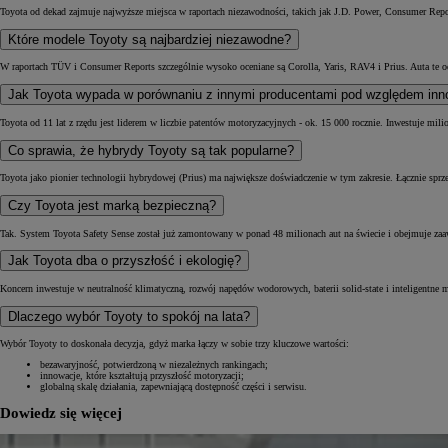
Toyota od dekad zajmuje najwyższe miejsca w raportach niezawodności, takich jak J.D. Power, Consumer Repor
Które modele Toyoty są najbardziej niezawodne?
W raportach TÜV i Consumer Reports szczególnie wysoko oceniane są Corolla, Yaris, RAV4 i Prius. Auta te o
Jak Toyota wypada w porównaniu z innymi producentami pod względem inn
Toyota od 11 lat z rzędu jest liderem w liczbie patentów motoryzacyjnych - ok. 15 000 rocznie. Inwestuje mi
Co sprawia, że hybrydy Toyoty są tak popularne?
Toyota jako pionier technologii hybrydowej (Prius) ma największe doświadczenie w tym zakresie. Łącznie sprz
Czy Toyota jest marką bezpieczną?
Tak. System Toyota Safety Sense został już zamontowany w ponad 48 milionach aut na świecie i obejmuje z
Jak Toyota dba o przyszłość i ekologię?
Koncern inwestuje w neutralność klimatyczną, rozwój napędów wodorowych, baterii solid-state i inteligentne 
Dlaczego wybór Toyoty to spokój na lata?
Wybór Toyoty to doskonała decyzja, gdyż marka łączy w sobie trzy kluczowe wartości:
bezawaryjność, potwierdzoną w niezależnych rankingach;
innowacje, które kształtują przyszłość motoryzacji;
globalną skalę działania, zapewniającą dostępność części i serwisu.
Dowiedz się więcej