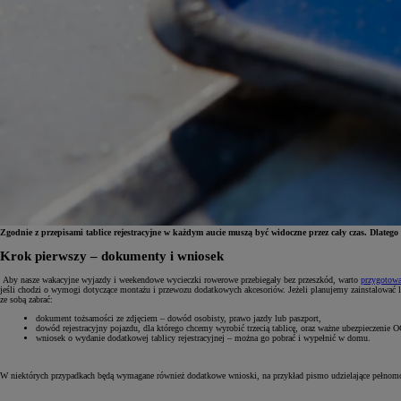
Zgodnie z przepisami tablice rejestracyjne w każdym aucie muszą być widoczne przez cały czas. Dlateg
Krok pierwszy – dokumenty i wniosek
Od
81 900 zł
Aby nasze wakacyjne wyjazdy i weekendowe wycieczki rowerowe przebiegały bez przeszkód, warto
przygotowa
jeśli chodzi o wymogi dotyczące montażu i przewozu dodatkowych akcesoriów. Jeżeli planujemy zainstalować
ze sobą zabrać:
Yaris Cross
HYBRID
dokument tożsamości ze zdjęciem – dowód osobisty, prawo jazdy lub paszport,
dowód rejestracyjny pojazdu, dla którego chcemy wyrobić trzecią tablicę, oraz ważne ubezpieczenie O
wniosek o wydanie dodatkowej tablicy rejestracyjnej – można go pobrać i wypełnić w domu.
W niektórych przypadkach będą wymagane również dodatkowe wnioski, na przykład pismo udzielające pełnomocni