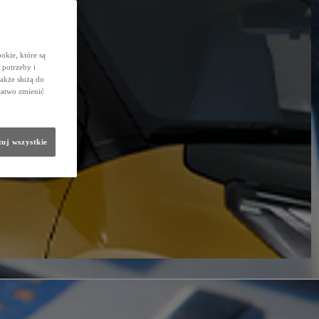
okie, które są
potrzeby i
także służą do
łatwo zmienić
uj wszystkie