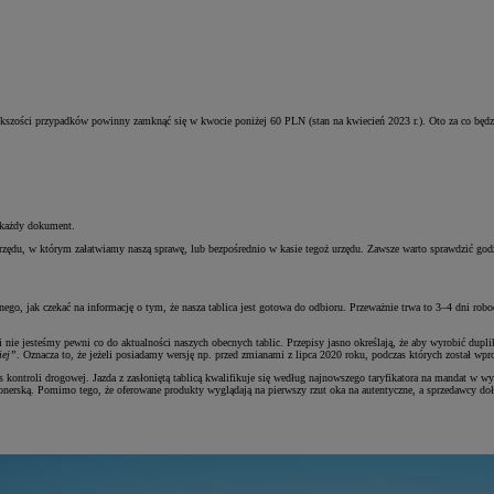
 większości przypadków powinny zamknąć się w kwocie poniżej 60 PLN (stan na kwiecień 2023 r.). Oto za co będ
 każdy dokument.
u, w którym załatwiamy naszą sprawę, lub bezpośrednio w kasie tegoż urzędu. Zawsze warto sprawdzić godzin
ego, jak czekać na informację o tym, że nasza tablica jest gotowa do odbioru. Przeważnie trwa to 3–4 dni ro
 nie jesteśmy pewni co do aktualności naszych obecnych tablic. Przepisy jasno określają, że aby wyrobić dupl
iej”
. Oznacza to, że jeżeli posiadamy wersję np. przed zmianami z lipca 2020 roku, podczas których został w
 kontroli drogowej. Jazda z zasłoniętą tablicą kwalifikuje się według najnowszego taryfikatora na mandat w w
jonerską. Pomimo tego, że oferowane produkty wyglądają na pierwszy rzut oka na autentyczne, a sprzedawcy doł