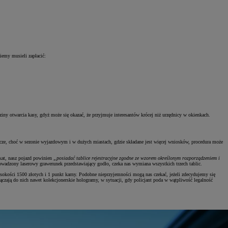
ziemy musieli zapłacić:
y otwarcia kasy, gdyż może się okazać, że przyjmuje interesantów krócej niż urzędnicy w okienkach.
bocze, choć w sezonie wyjazdowym i w dużych miastach, gdzie składane jest więcej wniosków, procedura może
ikat, nasz pojazd powinien
„posiadać tablice rejestracyjne zgodne ze wzorem określonym rozporządzeniem i
prowadzony laserowy grawerunek przedstawiający godło, czeka nas wymiana wszystkich trzech tablic.
ysokości 1500 złotych i 1 punkt karny. Podobne nieprzyjemności mogą nas czekać, jeżeli zdecydujemy się
ączają do nich nawet kolekcjonerskie hologramy, w sytuacji, gdy policjant poda w wątpliwość legalność