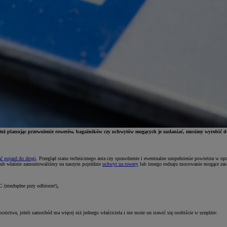
o też planując przewożenie rowerów, bagażników czy uchwytów mogących je zasłaniać, musimy wyrobić dod
ć pojazd do drogi
. Przegląd stanu technicznego auta czy sprawdzenie i ewentualne uzupełnienie powietrza w op
 lub właśnie zamontowaliśmy na naszym pojeździe
uchwyt na rowery
lub innego rodzaju mocowanie mogące zasł
C (niezbędne przy odbiorze!),
ctwa, jeżeli samochód ma więcej niż jednego właściciela i nie może on stawić się osobiście w urzędzie: