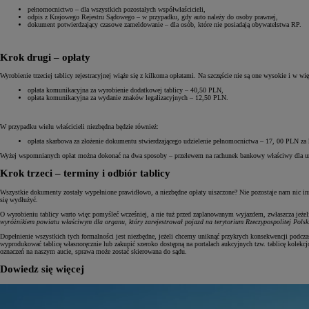
pełnomocnictwo – dla wszystkich pozostałych współwłaścicieli,
odpis z Krajowego Rejestru Sądowego – w przypadku, gdy auto należy do osoby prawnej,
dokument potwierdzający czasowe zameldowanie – dla osób, które nie posiadają obywatelstwa RP.
Krok drugi – opłaty
Wyrobienie trzeciej tablicy rejestracyjnej wiąże się z kilkoma opłatami. Na szczęście nie są one wysokie i w
opłata komunikacyjna za wyrobienie dodatkowej tablicy – 40,50 PLN,
opłata komunikacyjna za wydanie znaków legalizacyjnych – 12,50 PLN.
W przypadku wielu właścicieli niezbędna będzie również:
opłata skarbowa za złożenie dokumentu stwierdzającego udzielenie pełnomocnictwa – 17, 00 PLN za
Wyżej wspomnianych opłat można dokonać na dwa sposoby – przelewem na rachunek bankowy właściwy dla urzęd
Krok trzeci – terminy i odbiór tablicy
Wszystkie dokumenty zostały wypełnione prawidłowo, a niezbędne opłaty uiszczone? Nie pozostaje nam nic inn
się wydłużyć.
O wyrobieniu tablicy warto więc pomyśleć wcześniej, a nie tuż przed zaplanowanym wyjazdem, zwłaszcza jeżeli
wyróżnikiem powiatu właściwym dla organu, który zarejestrował pojazd na terytorium Rzeczypospolitej Polsk
Dopełnienie wszystkich tych formalności jest niezbędne, jeżeli chcemy uniknąć przykrych konsekwencji podczas
wyprodukować tablicę własnoręcznie lub zakupić szeroko dostępną na portalach aukcyjnych tzw. tablicę kolekc
oznaczeń na naszym aucie, sprawa może zostać skierowana do sądu.
Dowiedz się więcej