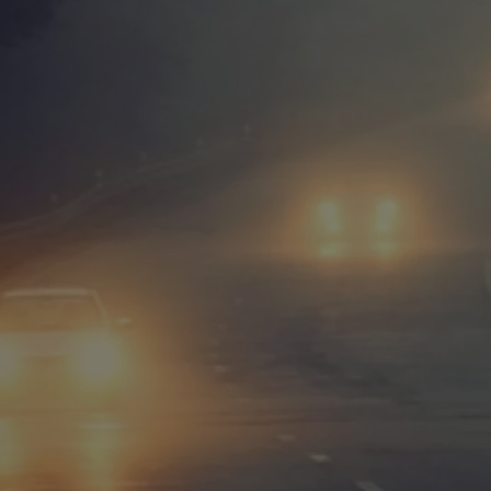
Od
105 300 zł
Corolla Hatchback
HYBRID