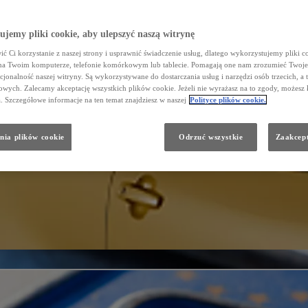
jemy pliki cookie, aby ulepszyć naszą witrynę
ć Ci korzystanie z naszej strony i usprawnić świadczenie usług, dlatego wykorzystujemy pliki co
na Twoim komputerze, telefonie komórkowym lub tablecie. Pomagają one nam zrozumieć Twoje 
cjonalność naszej witryny. Są wykorzystywane do dostarczania usług i narzędzi osób trzecich, a 
wych. Zalecamy akceptację wszystkich plików cookie. Jeżeli nie wyrażasz na to zgody, możesz 
a. Szczegółowe informacje na ten temat znajdziesz w naszej
Polityce plików cookie.
nia plików cookie
Odrzuć wszystkie
Zaakcept