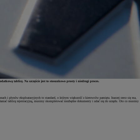
atkową tablicę. Na szczęście jest to stosunkowo prosty i niedrogi proces.
onach i płynów eksploatacyjnych to standard, o którym większość z kierowców pamięta. Inaczej rzecz się ma,
aniać tablicę rejestracyjną, musimy skompletować niezbędne dokumenty i udać się do urzędu. Oto co musimy