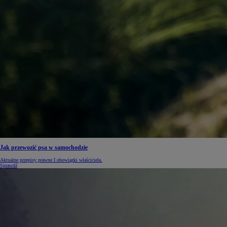
Jak przewozić psa w samochodzie
Aktualne przepisy prawne I obowiązki właściciela.
Sprawdź