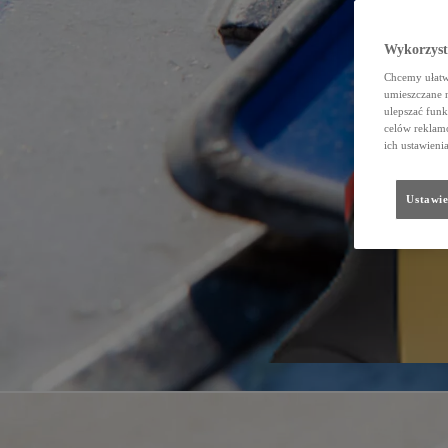
Wykorzystu
Chcemy ułatwi
umieszczane 
ulepszać funk
celów reklamo
ich ustawieni
Ustawie