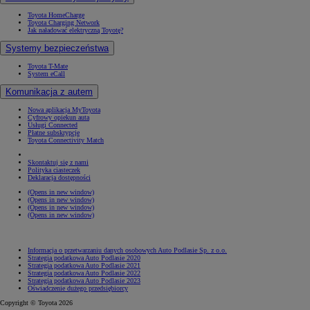
Toyota HomeCharge
Toyota Charging Network
Jak naładować elektryczną Toyotę?
Systemy bezpieczeństwa
Toyota T-Mate
System eCall
Komunikacja z autem
Nowa aplikacja MyToyota
Cyfrowy opiekun auta
Usługi Connected
Płatne subskrypcje
Toyota Connectivity Match
Skontaktuj się z nami
Polityka ciasteczek
Deklaracja dostępności
(Opens in new window)
(Opens in new window)
(Opens in new window)
(Opens in new window)
Informacja o przetwarzaniu danych osobowych Auto Podlasie Sp. z o.o.
Strategia podatkowa Auto Podlasie 2020
Strategia podatkowa Auto Podlasie 2021
Strategia podatkowa Auto Podlasie 2022
Strategia podatkowa Auto Podlasie 2023
Oświadczenie dużego przedsiębiorcy
Copyright © Toyota 2026