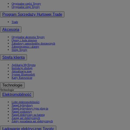
Oryginalne części Toyoty
Oryginalne oleje Toyoty
Program Sprzedaży Hurtowej Trade
Trade
Akcesoria
Oryginalne akcesoria Toyoty
Opony i koła zimowe
Zabudowy samochodów dostawczych
Zabezpieczenia i alarmy
Sklep Toyoty
Strefa klienta
Aplikacja MyToyota
Instrukcje obsługi
Aktualizacja map
System Bluetooth®
Karty Ratownicze
Technologie
Technologie
Elektromobilność
Lider elektromobilności
Napęd hybrydowy
Napęd hybrydowy typu plug-in
Napęd wodorowy
Napęd elektryczny na baterię
Zasięg aut elektrycznych
Zalety posiadania aut elektrycznych
Ładowanie elektrycznej Toyoty