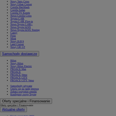
Nowy Yaris Cross
Nowy Urban Cruiser
Corolla Hatchback
Corolla Sedan
Corolla TS Kombi
Nowa Corolla Cross
Toyota C-HR
Toyota C-HR Plug-in
Nowa Toyota C-HR+
Nowa Toyota bZ4X
Nowa Toyota bZ4X Touring
Camry
Prius
Mirai
Nowy RAV4
Land Cruiser
Nowy GR GT
Samochody dostawcze
Hilux
Nowy Hilux
Nowy Hilux Electric
PROACE Max
PROACE
PROACE Verso
PROACE CITY
PROACE CITY Verso
Samochody używane
Umów się na jazdę testową
Zobacz wszystkie cenniki
Konfiguruj swoją Toyotę
Oferty specjalne i Finansowanie
Oferty specjalne i Finansowanie
Aktualne oferty