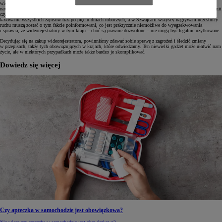
wideorejstratory za nielegalne, a materiał na nich zgromadzony nie jest traktowany jako dowód w sprawie,
nawet gdyby jednoznacznie przesądzał o czyjejś winie lub niewinności. W Norwegii, Francji, Wielkiej Brytanii
czy Słowacji urządzenie musi być zainstalowane tak, aby nie zasłaniało widoku. Węgierskie prawo nakazuje
kasowanie wszystkich zapisów tras po pięciu dniach roboczych, a w Szwajcarii wszyscy nagrywani uczestnicy
ruchu muszą zostać o tym fakcie poinformowani, co jest praktycznie niemożliwe do wyegzekwowania
i sprawia, że wideorejestratory w tym kraju – choć są prawnie dozwolone – nie mogą być legalnie użytkowane.
Decydując się na zakup wideorejestratora, powinniśmy zdawać sobie sprawę z zagrożeń i śledzić zmiany
w przepisach, także tych obowiązujących w krajach, które odwiedzamy. Ten niewielki gadżet może ułatwić nam
życie, ale w niektórych przypadkach może także bardzo je skomplikować.
Dowiedz się więcej
Czy apteczka w samochodzie jest obowiązkowa?