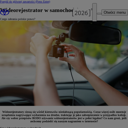
Przejdź do głównej zawartości
(Press Enter)
Wideorejestrator w samochodzie
Otwórz menu
Czego zabrania polskie prawo?
Wideorejestratory cieszą się wśród kierowców niesłabnącą popularnością. Coraz więcej osób montuje
urządzenia nagrywające wydarzenia na drodze, traktując je jako zabezpieczenie w przypadku kolizji.
Ale czy wobec przepisów RODO używanie wideorejestratorów jest w pełni legalne? Co nam grozi, jeśli
zechcemy podzielić się naszym nagraniem w internecie?