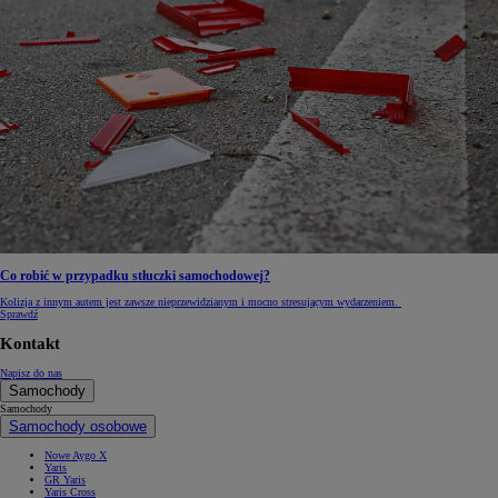
Co robić w przypadku stłuczki samochodowej?
Kolizja z innym autem jest zawsze nieprzewidzianym i mocno stresującym wydarzeniem.
Sprawdź
Kontakt
Napisz do nas
Samochody
Samochody
Samochody osobowe
Nowe Aygo X
Yaris
GR Yaris
Yaris Cross