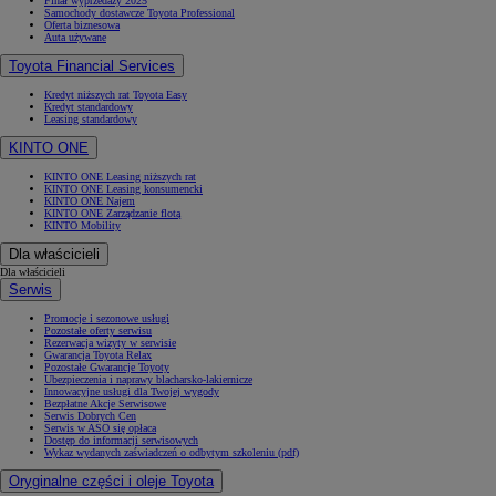
Finał wyprzedaży 2025
Samochody dostawcze Toyota Professional
Oferta biznesowa
Auta używane
Toyota Financial Services
Kredyt niższych rat Toyota Easy
Kredyt standardowy
Leasing standardowy
KINTO ONE
KINTO ONE Leasing niższych rat
KINTO ONE Leasing konsumencki
KINTO ONE Najem
KINTO ONE Zarządzanie flotą
KINTO Mobility
Dla właścicieli
Dla właścicieli
Serwis
Promocje i sezonowe usługi
Pozostałe oferty serwisu
Rezerwacja wizyty w serwisie
Gwarancja Toyota Relax
Pozostałe Gwarancje Toyoty
Ubezpieczenia i naprawy blacharsko-lakiernicze
Innowacyjne usługi dla Twojej wygody
Bezpłatne Akcje Serwisowe
Serwis Dobrych Cen
Serwis w ASO się opłaca
Dostęp do informacji serwisowych
Wykaz wydanych zaświadczeń o odbytym szkoleniu (pdf)
Oryginalne części i oleje Toyota