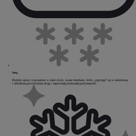
Śnieg
Bieżnik opony wyposażono w małe rowki, zwane lamelami, które „wgryzają” się w zaśnieżoną
i oblodzoną powierzchnię drogi i zapewniają doskonałą przyczepność.