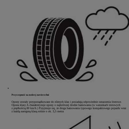
Przyczepność na mokrej nawierzchni
Opony zostały przyporządkowane do różnych klas i posiadają odpowiednie oznaczenia literowe.
Opona klasy A charakteryzuje opony o najkrótszej drodze hamowania (w warunkach testowych
z prędkością 80 km/h.) Przyjmuje się, że droga hamowania typowego kompaktowego pojazdu wraz
z każdą następną klasą rośnie o ok. 3,5 metra