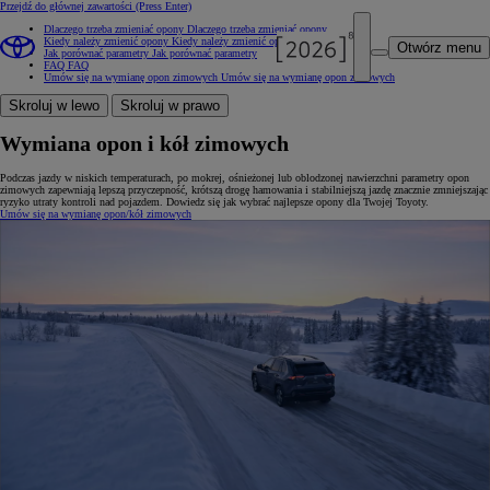
Przejdź do głównej zawartości
(Press Enter)
Dlaczego trzeba zmieniać opony
Dlaczego trzeba zmieniać opony
Kiedy należy zmienić opony
Kiedy należy zmienić opony
Otwórz menu
Jak porównać parametry
Jak porównać parametry
FAQ
FAQ
Umów się na wymianę opon zimowych
Umów się na wymianę opon zimowych
Skroluj w lewo
Skroluj w prawo
Wymiana opon i kół zimowych
Podczas jazdy w niskich temperaturach, po mokrej, ośnieżonej lub oblodzonej nawierzchni parametry opon
zimowych zapewniają lepszą przyczepność, krótszą drogę hamowania i stabilniejszą jazdę znacznie zmniejszając
ryzyko utraty kontroli nad pojazdem. Dowiedz się jak wybrać najlepsze opony dla Twojej Toyoty.
Umów się na wymianę opon/kół zimowych