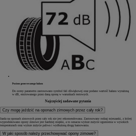
Poziom generowanego hałasu
Do oceny parametru zastosowano symbol fali dźwiękowej oraz podano wartość hałasu wyrażoną
w dB, emitowanego przez daną oponę w warunkach testowych.
Najczęściej zadawane pytania
Czy mogę jeździć na oponach zimowych przez cały rok?
Jazda na oponach zimowych przez cały rok nie jest rekomendowana. Zastosowany rodzaj mieszanki, z której
wyprodukowano opony zimowe jest bardziej miękki, a to oznacza wyższe zużycie ogumienia w wysokich
temperaturach oraz wyższe zużycie paliwa i wydłużoną drogę hamowania.
W jaki sposób należy przechowywać opony zimowe?