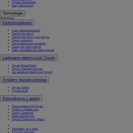
System Bluetooth®
Karty Ratownicze
Technologie
Technologie
Elektromobilność
Lider elektromobilności
Napęd hybrydowy
Napęd hybrydowy typu plug-in
Napęd wodorowy
Napęd elektryczny na baterię
Zasięg aut elektrycznych
Zalety posiadania aut elektrycznych
Ładowanie elektrycznej Toyoty
Toyota HomeCharge
Toyota Charging Network
Jak naładować elektryczną Toyotę?
Systemy bezpieczeństwa
Toyota T-Mate
System eCall
Komunikacja z autem
Nowa aplikacja MyToyota
Cyfrowy opiekun auta
Usługi Connected
Płatne subskrypcje
Toyota Connectivity Match
Skontaktuj się z nami
Polityka ciasteczek