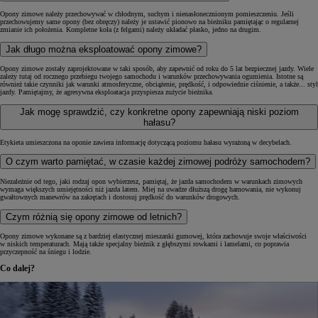
Opony zimowe należy przechowywać w chłodnym, suchym i nienasłonecznionym pomieszczeniu. Jeśli
przechowujemy same opony (bez obręczy) należy je ustawić pionowo na bieżniku pamiętając o regularnej
zmianie ich położenia. Kompletne koła (z felgami) należy układać płasko, jedno na drugim.
Jak długo można eksploatować opony zimowe?
Opony zimowe zostały zaprojektowane w taki sposób, aby zapewnić od roku do 5 lat bezpiecznej jazdy. Wiele
zależy tutaj od rocznego przebiegu twojego samochodu i warunków przechowywania ogumienia. Istotne są
również takie czynniki jak warunki atmosferyczne, obciążenie, prędkość, i odpowiednie ciśnienie, a także... styl
jazdy. Pamiętajmy, że agresywna eksploatacja przyspiesza zużycie bieżnika.
Jak mogę sprawdzić, czy konkretne opony zapewniają niski poziom
hałasu?
Etykieta umieszczona na oponie zawiera informację dotyczącą poziomu hałasu wyrażoną w decybelach.
O czym warto pamiętać, w czasie każdej zimowej podróży samochodem?
Niezależnie od tego, jaki rodzaj opon wybierzesz, pamiętaj, że jazda samochodem w warunkach zimowych
wymaga większych umiejętności niż jazda latem. Miej na uwadze dłuższą drogę hamowania, nie wykonuj
gwałtownych manewrów na zakrętach i dostosuj prędkość do warunków drogowych.
Czym różnią się opony zimowe od letnich?
Opony zimowe wykonane są z bardziej elastycznej mieszanki gumowej, która zachowuje swoje właściwości
w niskich temperaturach. Mają także specjalny bieżnik z głębszymi rowkami i lamelami, co poprawia
przyczepność na śniegu i lodzie.
Co dalej?