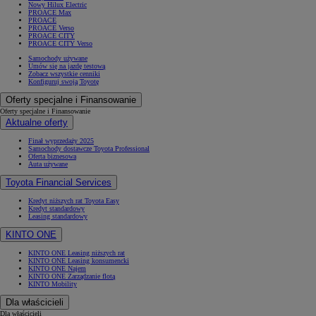
Nowy Hilux Electric
PROACE Max
PROACE
PROACE Verso
PROACE CITY
PROACE CITY Verso
Samochody używane
Umów się na jazdę testową
Zobacz wszystkie cenniki
Konfiguruj swoją Toyotę
Oferty specjalne i Finansowanie
Oferty specjalne i Finansowanie
Aktualne oferty
Finał wyprzedaży 2025
Samochody dostawcze Toyota Professional
Oferta biznesowa
Auta używane
Toyota Financial Services
Kredyt niższych rat Toyota Easy
Kredyt standardowy
Leasing standardowy
KINTO ONE
KINTO ONE Leasing niższych rat
KINTO ONE Leasing konsumencki
KINTO ONE Najem
KINTO ONE Zarządzanie flotą
KINTO Mobility
Dla właścicieli
Dla właścicieli