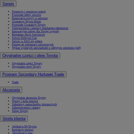
Serwis
Promocje i sezonowe usługi
Pozostałe oferty serwisu
Rezerwacja wizyty w serwisie
Gwarancja Toyota Relax
Pozostałe Gwarancje Toyoty
Ubezpieczenia i naprawy blacharsko-lakiernicze
Innowacyjne usługi dla Twojej wygody
Bezpłatne Akcje Serwisowe
Serwis Dobrych Cen
Serwis w ASO się opłaca
Dostęp do informacji serwisowych
Wykaz wydanych zaświadczeń o odbytym szkoleniu (pdf)
Oryginalne części i oleje Toyota
Oryginalne części Toyoty
Oryginalne oleje Toyoty
Program Sprzedaży Hurtowej Trade
Trade
Akcesoria
Oryginalne akcesoria Toyoty
Opony i koła zimowe
Zabudowy samochodów dostawczych
Zabezpieczenia i alarmy
Sklep Toyoty
Strefa klienta
Aplikacja MyToyota
Instrukcje obsługi
Aktualizacja map