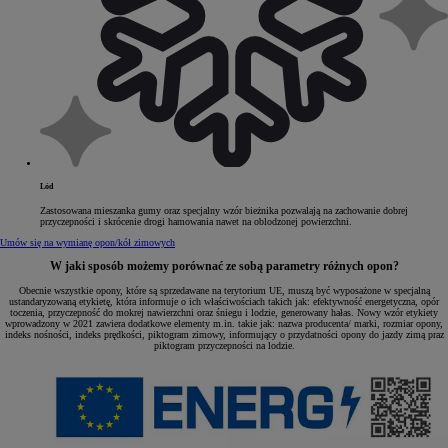
Lód
Zastosowana mieszanka gumy oraz specjalny wzór bieżnika pozwalają na zachowanie dobrej
przyczepności i skrócenie drogi hamowania nawet na oblodzonej powierzchni.
Umów się na wymianę opon/kół zimowych
W jaki sposób możemy porównać ze sobą parametry różnych opon?
Obecnie wszystkie opony, które są sprzedawane na terytorium UE, muszą być wyposażone w specjalną
ustandaryzowaną etykietę, która informuje o ich właściwościach takich jak: efektywność energetyczna, opór
toczenia, przyczepność do mokrej nawierzchni oraz śniegu i lodzie, generowany hałas. Nowy wzór etykiety
wprowadzony w 2021 zawiera dodatkowe elementy m.in. takie jak: nazwa producenta/ marki, rozmiar opony,
indeks nośności, indeks prędkości, piktogram zimowy, informujący o przydatności opony do jazdy zimą praz
piktogram przyczepności na lodzie.