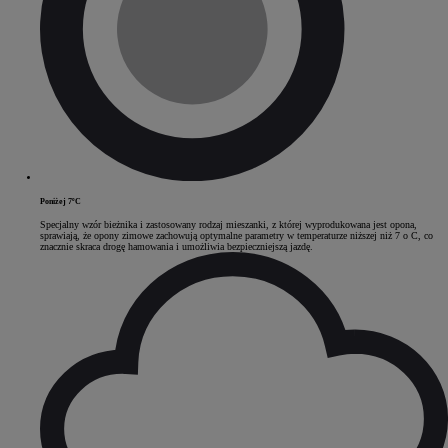
Poniżej 7ºC
Specjalny wzór bieżnika i zastosowany rodzaj mieszanki, z której wyprodukowana jest opona,
sprawiają, że opony zimowe zachowują optymalne parametry w temperaturze niższej niż 7 o C, co
znacznie skraca drogę hamowania i umożliwia bezpieczniejszą jazdę.