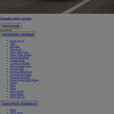
Aktualne oferty serwisu
Samochody
Samochody
Samochody osobowe
Nowe Aygo X
Yaris
GR Yaris
Yaris Cross
Nowy Yaris Cross
Nowy Urban Cruiser
Corolla Hatchback
Corolla Sedan
Corolla TS Kombi
Nowa Corolla Cross
Toyota C-HR
Toyota C-HR Plug-in
Nowa Toyota C-HR+
Nowa Toyota bZ4X
Nowa Toyota bZ4X Touring
Camry
Prius
Mirai
Nowy RAV4
Land Cruiser
Nowy GR GT
Samochody dostawcze
Hilux
Nowy Hilux