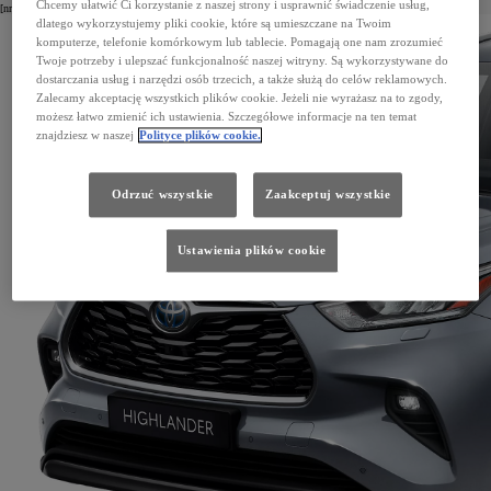
Chcemy ułatwić Ci korzystanie z naszej strony i usprawnić świadczenie usług,
[nr kat. PK175-48L0E]
dlatego wykorzystujemy pliki cookie, które są umieszczane na Twoim
komputerze, telefonie komórkowym lub tablecie. Pomagają one nam zrozumieć
Twoje potrzeby i ulepszać funkcjonalność naszej witryny. Są wykorzystywane do
dostarczania usług i narzędzi osób trzecich, a także służą do celów reklamowych.
Zalecamy akceptację wszystkich plików cookie. Jeżeli nie wyrażasz na to zgody,
możesz łatwo zmienić ich ustawienia. Szczegółowe informacje na ten temat
znajdziesz w naszej
Polityce plików cookie.
Odrzuć wszystkie
Zaakceptuj wszystkie
Ustawienia plików cookie