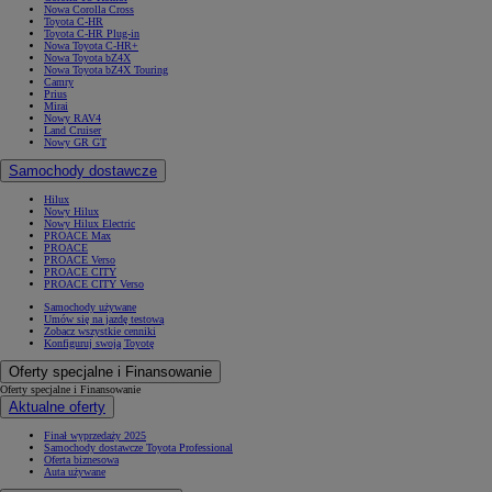
Nowa Corolla Cross
Toyota C-HR
Toyota C-HR Plug-in
Nowa Toyota C-HR+
Nowa Toyota bZ4X
Nowa Toyota bZ4X Touring
Camry
Prius
Mirai
Nowy RAV4
Land Cruiser
Nowy GR GT
Samochody dostawcze
Hilux
Nowy Hilux
Nowy Hilux Electric
PROACE Max
PROACE
PROACE Verso
PROACE CITY
PROACE CITY Verso
Samochody używane
Umów się na jazdę testową
Zobacz wszystkie cenniki
Konfiguruj swoją Toyotę
Oferty specjalne i Finansowanie
Oferty specjalne i Finansowanie
Aktualne oferty
Finał wyprzedaży 2025
Samochody dostawcze Toyota Professional
Oferta biznesowa
Auta używane