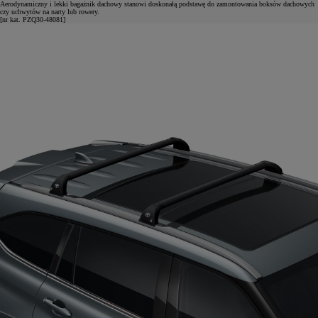
Aerodynamiczny i lekki bagażnik dachowy stanowi doskonałą podstawę do zamontowania boksów dachowych
czy uchwytów na narty lub rowery.
[nr kat. PZQ30-48081]