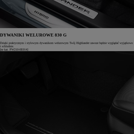
DYWANIKI WELUROWE 830 G
Dzięki praktycznym i stylowym dywanikom welurowym Twój Highlander zawsze będzie wyglądać wyjątkowo
i schludnie.
[nr kat. PW210-0E014]