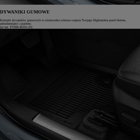
DYWANIKI GUMOWE
Komplet dywaników gumowych to niezawodna ochrona wnętrza Twojego Highlandera przed błotem,
zabrudzeniami i piachem.
[nr kat. PT908-48201-20]