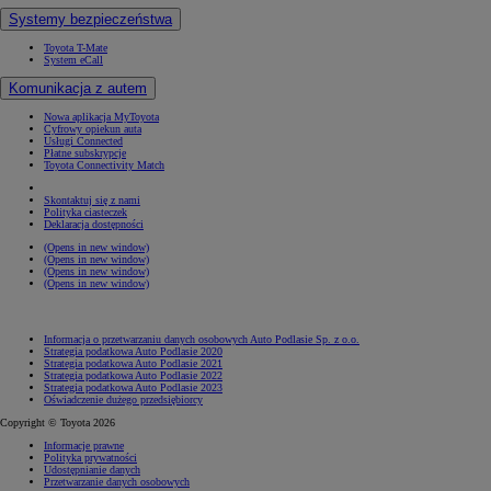
Systemy bezpieczeństwa
Toyota T-Mate
System eCall
Komunikacja z autem
Nowa aplikacja MyToyota
Cyfrowy opiekun auta
Usługi Connected
Płatne subskrypcje
Toyota Connectivity Match
Skontaktuj się z nami
Polityka ciasteczek
Deklaracja dostępności
(Opens in new window)
(Opens in new window)
(Opens in new window)
(Opens in new window)
Informacja o przetwarzaniu danych osobowych Auto Podlasie Sp. z o.o.
Strategia podatkowa Auto Podlasie 2020
Strategia podatkowa Auto Podlasie 2021
Strategia podatkowa Auto Podlasie 2022
Strategia podatkowa Auto Podlasie 2023
Oświadczenie dużego przedsiębiorcy
Copyright © Toyota 2026
Informacje prawne
Polityka prywatności
Udostępnianie danych
Przetwarzanie danych osobowych