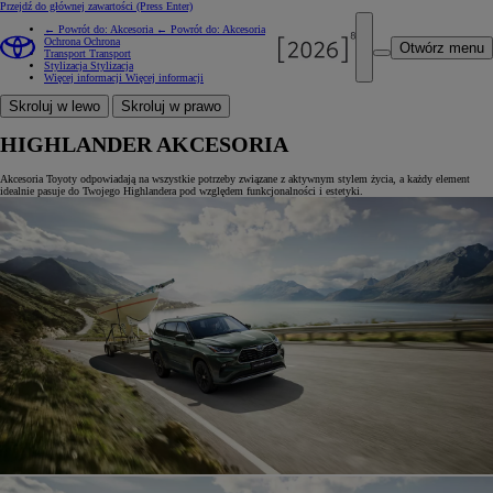
Przejdź do głównej zawartości
(Press Enter)
← Powrót do: Akcesoria
← Powrót do: Akcesoria
Ochrona
Ochrona
Otwórz menu
Transport
Transport
Stylizacja
Stylizacja
Więcej informacji
Więcej informacji
Skroluj w lewo
Skroluj w prawo
HIGHLANDER AKCESORIA
Akcesoria Toyoty odpowiadają na wszystkie potrzeby związane z aktywnym stylem życia, a każdy element
idealnie pasuje do Twojego Highlandera pod względem funkcjonalności i estetyki.