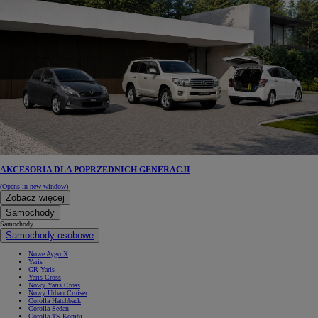
AKCESORIA DLA POPRZEDNICH GENERACJI
(Opens in new window)
Zobacz więcej
Samochody
Samochody
Samochody osobowe
Nowe Aygo X
Yaris
GR Yaris
Yaris Cross
Nowy Yaris Cross
Nowy Urban Cruiser
Corolla Hatchback
Corolla Sedan
Corolla TS Kombi