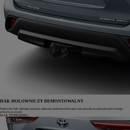
HAK HOLOWNICZY DEMONTOWALNY
Praktyczny hak odpinany poziomo zapewnia skuteczne holowanie oraz pozwala na zainstalowanie tylnego
uchwytu na rowery.
[nr kat. PW960-0E006]