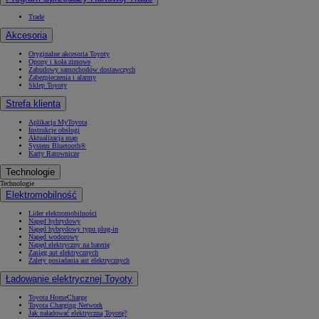
Trade
Akcesoria
Oryginalne akcesoria Toyoty
Opony i koła zimowe
Zabudowy samochodów dostawczych
Zabezpieczenia i alarmy
Sklep Toyoty
Strefa klienta
Aplikacja MyToyota
Instrukcje obsługi
Aktualizacja map
System Bluetooth®
Karty Ratownicze
Technologie
Technologie
Elektromobilność
Lider elektromobilności
Napęd hybrydowy
Napęd hybrydowy typu plug-in
Napęd wodorowy
Napęd elektryczny na baterię
Zasięg aut elektrycznych
Zalety posiadania aut elektrycznych
Ładowanie elektrycznej Toyoty
Toyota HomeCharge
Toyota Charging Network
Jak naładować elektryczną Toyotę?