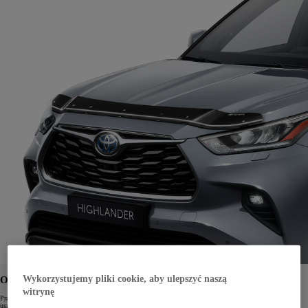
Wykorzystujemy pliki cookie, aby ulepszyć naszą
OWIEWKA MASKI
witrynę
Praktyczny dodatek, który zapewnia lepszy przepływ powietrza oraz chroni maskę przed drobnymi
uszkodzeniami.