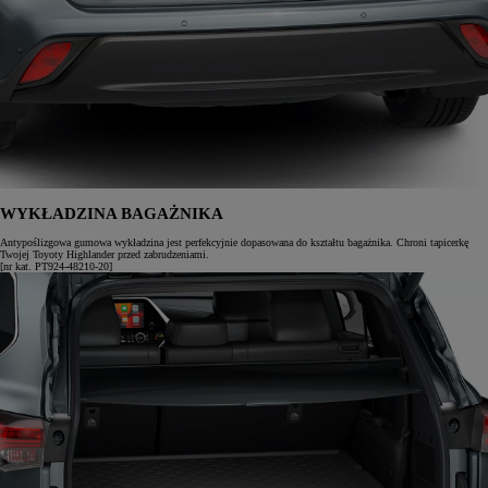
WYKŁADZINA BAGAŻNIKA
Antypoślizgowa gumowa wykładzina jest perfekcyjnie dopasowana do kształtu bagażnika. Chroni tapicerkę
Twojej Toyoty Highlander przed zabrudzeniami.
[nr kat. PT924-48210-20]