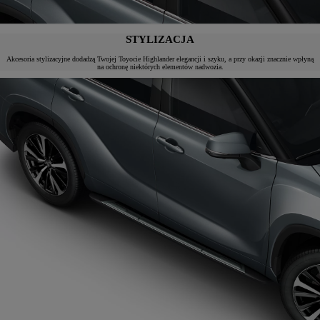
STYLIZACJA
Akcesoria stylizacyjne dodadzą Twojej Toyocie Highlander elegancji i szyku, a przy okazji znacznie wpłyną
na ochronę niektórych elementów nadwozia.