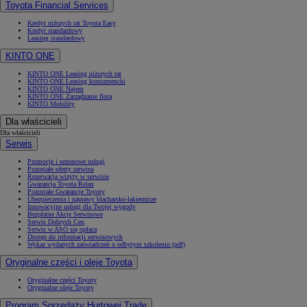
Toyota Financial Services
Kredyt niższych rat Toyota Easy
Kredyt standardowy
Leasing standardowy
KINTO ONE
KINTO ONE Leasing niższych rat
KINTO ONE Leasing konsumencki
KINTO ONE Najem
KINTO ONE Zarządzanie flotą
KINTO Mobility
Dla właścicieli
Dla właścicieli
Serwis
Promocje i sezonowe usługi
Pozostałe oferty serwisu
Rezerwacja wizyty w serwisie
Gwarancja Toyota Relax
Pozostałe Gwarancje Toyoty
Ubezpieczenia i naprawy blacharsko-lakiernicze
Innowacyjne usługi dla Twojej wygody
Bezpłatne Akcje Serwisowe
Serwis Dobrych Cen
Serwis w ASO się opłaca
Dostęp do informacji serwisowych
Wykaz wydanych zaświadczeń o odbytym szkoleniu (pdf)
Oryginalne części i oleje Toyota
Oryginalne części Toyoty
Oryginalne oleje Toyoty
Program Sprzedaży Hurtowej Trade