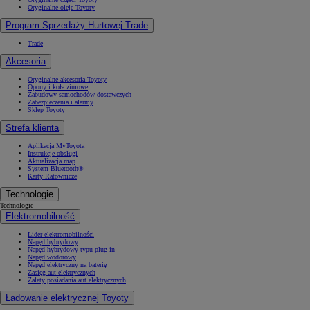
Oryginalne oleje Toyoty
Program Sprzedaży Hurtowej Trade
Trade
Akcesoria
Oryginalne akcesoria Toyoty
Opony i koła zimowe
Zabudowy samochodów dostawczych
Zabezpieczenia i alarmy
Sklep Toyoty
Strefa klienta
Aplikacja MyToyota
Instrukcje obsługi
Aktualizacja map
System Bluetooth®
Karty Ratownicze
Technologie
Technologie
Elektromobilność
Lider elektromobilności
Napęd hybrydowy
Napęd hybrydowy typu plug-in
Napęd wodorowy
Napęd elektryczny na baterię
Zasięg aut elektrycznych
Zalety posiadania aut elektrycznych
Ładowanie elektrycznej Toyoty