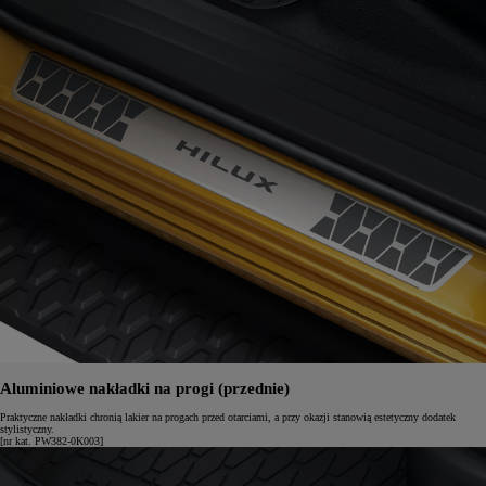
Aluminiowe nakładki na progi (przednie)
Praktyczne nakładki chronią lakier na progach przed otarciami, a przy okazji stanowią estetyczny dodatek
stylistyczny.
[nr kat. PW382-0K003]