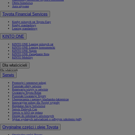
Oferta biznesowa
Auta używane
Toyota Financial Services
Kredyt niższych rat Toyota Easy
Kredyt standardowy
Leasing standardowy
KINTO ONE
KINTO ONE Leasing niższych rat
KINTO ONE Leasing konsumencki
KINTO ONE Najem
KINTO ONE Zarządzanie flotą
KINTO Mobility
Dla właścicieli
Dla właścicieli
Serwis
Promocje i sezonowe usługi
Pozostałe oferty serwisu
Rezerwacja wizyty w serwisie
Gwarancja Toyota Relax
Pozostałe Gwarancje Toyoty
Ubezpieczenia i naprawy blacharsko-lakiernicze
Innowacyjne usługi dla Twojej wygody
Bezpłatne Akcje Serwisowe
Serwis Dobrych Cen
Serwis w ASO się opłaca
Dostęp do informacji serwisowych
Wykaz wydanych zaświadczeń o odbytym szkoleniu (pdf)
Oryginalne części i oleje Toyota
Oryginalne części Toyoty