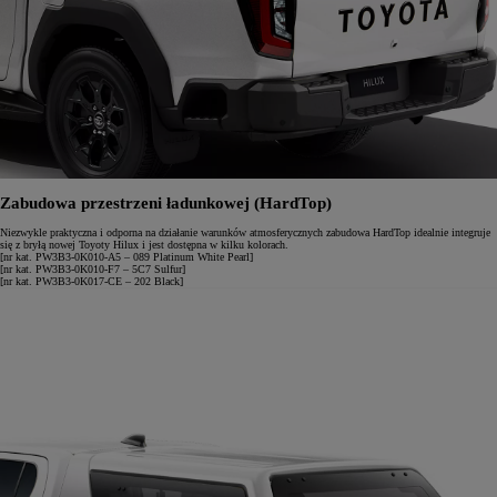
Zabudowa przestrzeni ładunkowej (HardTop)
Niezwykle praktyczna i odporna na działanie warunków atmosferycznych zabudowa HardTop idealnie integruje
się z bryłą nowej Toyoty Hilux i jest dostępna w kilku kolorach.
[nr kat. PW3B3-0K010-A5 – 089 Platinum White Pearl]
[nr kat. PW3B3-0K010-F7 – 5C7 Sulfur]
[nr kat. PW3B3-0K017-CE – 202 Black]