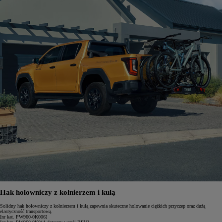
Hak holowniczy z kołnierzem i kulą
Solidny hak holowniczy z kołnierzem i kulą zapewnia skuteczne holowanie ciężkich przyczep oraz dużą
elastyczność transportową.
[nr kat. PW960-0K006]