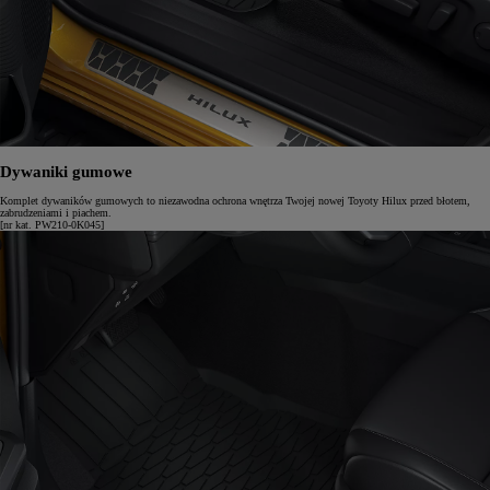
Dywaniki gumowe
Komplet dywaników gumowych to niezawodna ochrona wnętrza Twojej nowej Toyoty Hilux przed błotem,
zabrudzeniami i piachem.
[nr kat. PW210-0K045]