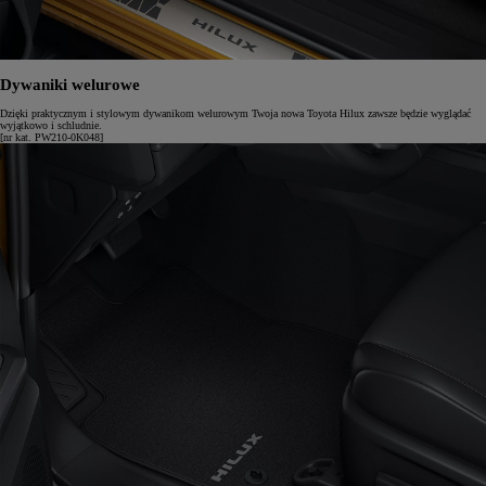
Dywaniki welurowe
Dzięki praktycznym i stylowym dywanikom welurowym Twoja nowa Toyota Hilux zawsze będzie wyglądać
wyjątkowo i schludnie.
[nr kat. PW210-0K048]