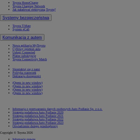
Toyota HomeCharge
Toyota Charging Network
Jak naładować elektryczną Toyotę?
Systemy bezpieczeństwa
Toyota T-Mate
System eCall
Komunikacja z autem
Nowa aplikacja MyToyota
Cyfrowy opiekun auta
Usługi Connected
Płatne subskrypcje
Toyota Connectivity Match
Skontaktuj się z nami
Polityka ciasteczek
Deklaracja dostępności
(Opens in new window)
(Opens in new window)
(Opens in new window)
(Opens in new window)
Informacja o przetwarzaniu danych osobowych Auto Podlasie Sp. z o.o.
Strategia podatkowa Auto Podlasie 2020
Strategia podatkowa Auto Podlasie 2021
Strategia podatkowa Auto Podlasie 2022
Strategia podatkowa Auto Podlasie 2023
Oświadczenie dużego przedsiębiorcy
Copyright © Toyota 2026
Informacje prawne