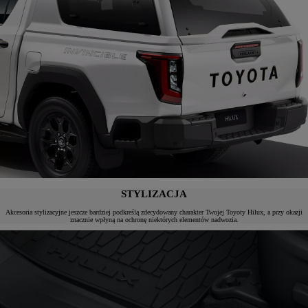
STYLIZACJA
Akcesoria stylizacyjne jeszcze bardziej podkreślą zdecydowany charakter Twojej Toyoty Hilux, a przy okazji
znacznie wpłyną na ochronę niektórych elementów nadwozia.