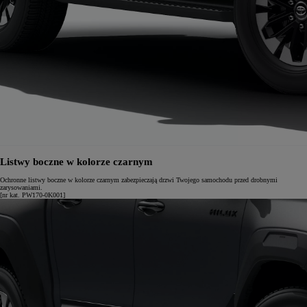
Listwy boczne w kolorze czarnym
Ochronne listwy boczne w kolorze czarnym zabezpieczają drzwi Twojego samochodu przed drobnymi
zarysowaniami.
[nr kat. PW170-0K001]