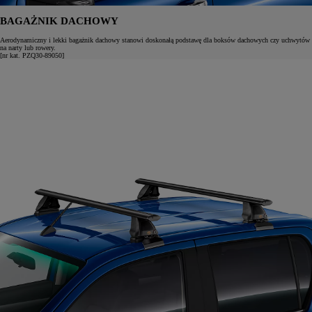
BAGAŻNIK DACHOWY
Aerodynamiczny i lekki bagażnik dachowy stanowi doskonałą podstawę dla boksów dachowych czy uchwytów
na narty lub rowery.
[nr kat. PZQ30-89050]