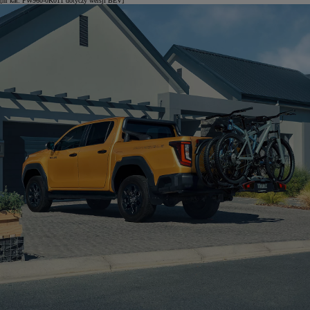
[nr kat. PW960-0K011 dotyczy wersji BEV]