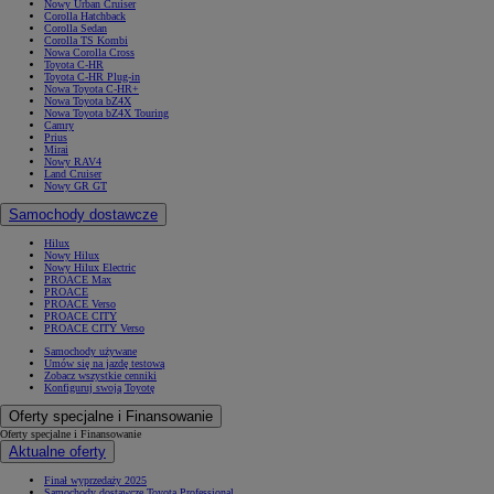
Nowy Urban Cruiser
Corolla Hatchback
Corolla Sedan
Corolla TS Kombi
Nowa Corolla Cross
Toyota C-HR
Toyota C-HR Plug-in
Nowa Toyota C-HR+
Nowa Toyota bZ4X
Nowa Toyota bZ4X Touring
Camry
Prius
Mirai
Nowy RAV4
Land Cruiser
Nowy GR GT
Samochody dostawcze
Hilux
Nowy Hilux
Nowy Hilux Electric
PROACE Max
PROACE
PROACE Verso
PROACE CITY
PROACE CITY Verso
Samochody używane
Umów się na jazdę testową
Zobacz wszystkie cenniki
Konfiguruj swoją Toyotę
Oferty specjalne i Finansowanie
Oferty specjalne i Finansowanie
Aktualne oferty
Finał wyprzedaży 2025
Samochody dostawcze Toyota Professional