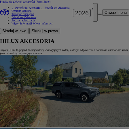
Przejdź do głównej zawartości
(Press Enter)
← Powrót do: Akcesoria
← Powrót do: Akcesoria
Ochrona
Ochrona
Otwórz menu
Transport
Transport
Zabudowa
Zabudowa
Stylizacja
Stylizacja
Więcej informacji
Więcej informacji
Skroluj w lewo
Skroluj w prawo
HILUX AKCESORIA
Toyota Hilux to pojazd do najbardziej wymagających zadań, a dzięki odpowiednio dobranym akcesoriom zrobi
jeszcze bardziej imponujące wrażenie.