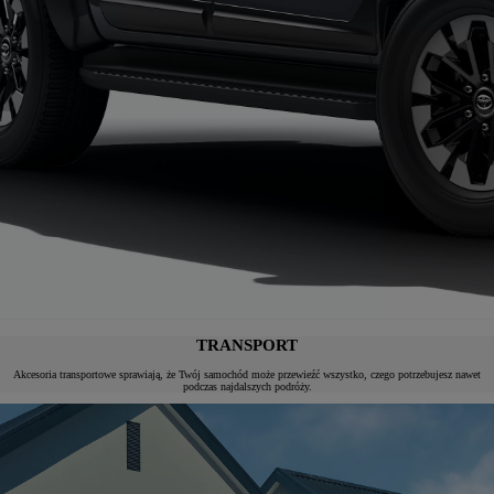
TRANSPORT
Akcesoria transportowe sprawiają, że Twój samochód może przewieźć wszystko, czego potrzebujesz nawet
podczas najdalszych podróży.