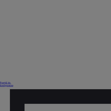
Przejdź do
konfiguratora