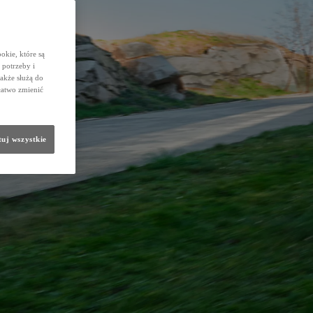
okie, które są
potrzeby i
także służą do
łatwo zmienić
uj wszystkie