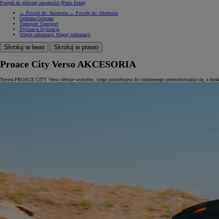
Przejdź do głównej zawartości
(Press Enter)
← Powrót do: Akcesoria
← Powrót do: Akcesoria
Ochrona
Ochrona
Transport
Transport
Stylizacja
Stylizacja
Więcej informacji
Więcej informacji
Skroluj w lewo
Skroluj w prawo
Proace City Verso AKCESORIA
Toyota PROACE CITY Verso oferuje wszystko, czego potrzebujesz do codziennego przemieszczania się, a dodat