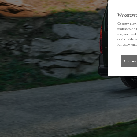
Wykorzystu
Chcemy ułatwi
umieszczane 
ulepszać funk
celów reklamo
ich ustawieni
Ustawie