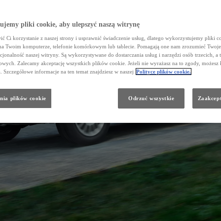
jemy pliki cookie, aby ulepszyć naszą witrynę
ć Ci korzystanie z naszej strony i usprawnić świadczenie usług, dlatego wykorzystujemy pliki co
na Twoim komputerze, telefonie komórkowym lub tablecie. Pomagają one nam zrozumieć Twoje 
cjonalność naszej witryny. Są wykorzystywane do dostarczania usług i narzędzi osób trzecich, a 
wych. Zalecamy akceptację wszystkich plików cookie. Jeżeli nie wyrażasz na to zgody, możesz 
a. Szczegółowe informacje na ten temat znajdziesz w naszej
Polityce plików cookie.
nia plików cookie
Odrzuć wszystkie
Zaakcept