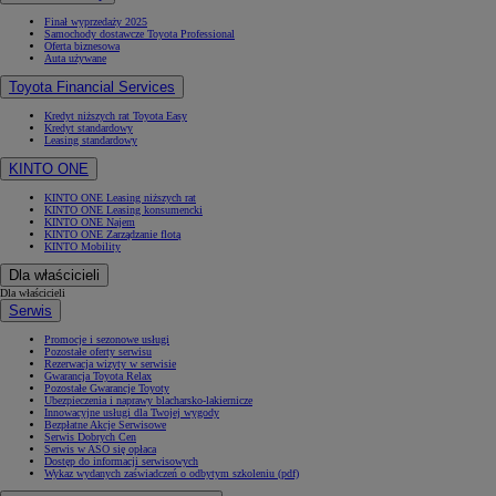
Finał wyprzedaży 2025
Samochody dostawcze Toyota Professional
Oferta biznesowa
Auta używane
Toyota Financial Services
Kredyt niższych rat Toyota Easy
Kredyt standardowy
Leasing standardowy
KINTO ONE
KINTO ONE Leasing niższych rat
KINTO ONE Leasing konsumencki
KINTO ONE Najem
KINTO ONE Zarządzanie flotą
KINTO Mobility
Dla właścicieli
Dla właścicieli
Serwis
Promocje i sezonowe usługi
Pozostałe oferty serwisu
Rezerwacja wizyty w serwisie
Gwarancja Toyota Relax
Pozostałe Gwarancje Toyoty
Ubezpieczenia i naprawy blacharsko-lakiernicze
Innowacyjne usługi dla Twojej wygody
Bezpłatne Akcje Serwisowe
Serwis Dobrych Cen
Serwis w ASO się opłaca
Dostęp do informacji serwisowych
Wykaz wydanych zaświadczeń o odbytym szkoleniu (pdf)