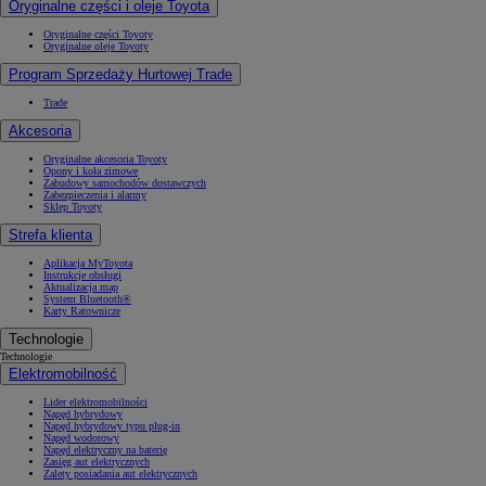
Oryginalne części i oleje Toyota
Oryginalne części Toyoty
Oryginalne oleje Toyoty
Program Sprzedaży Hurtowej Trade
Trade
Akcesoria
Oryginalne akcesoria Toyoty
Opony i koła zimowe
Zabudowy samochodów dostawczych
Zabezpieczenia i alarmy
Sklep Toyoty
Strefa klienta
Aplikacja MyToyota
Instrukcje obsługi
Aktualizacja map
System Bluetooth®
Karty Ratownicze
Technologie
Technologie
Elektromobilność
Lider elektromobilności
Napęd hybrydowy
Napęd hybrydowy typu plug-in
Napęd wodorowy
Napęd elektryczny na baterię
Zasięg aut elektrycznych
Zalety posiadania aut elektrycznych