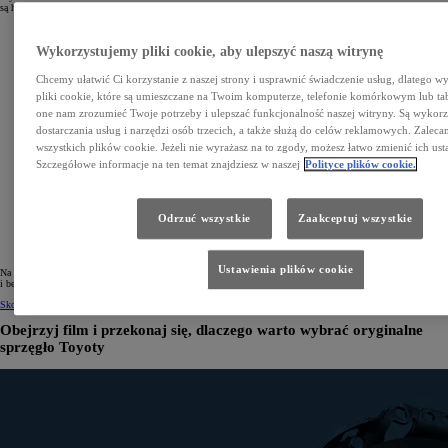
są hałasy
Wykorzystujemy pliki cookie, aby ulepszyć naszą witrynę
Chcemy ułatwić Ci korzystanie z naszej strony i usprawnić świadczenie usług, dlatego 
pliki cookie, które są umieszczane na Twoim komputerze, telefonie komórkowym lub ta
one nam zrozumieć Twoje potrzeby i ulepszać funkcjonalność naszej witryny. Są wykor
dostarczania usług i narzędzi osób trzecich, a także służą do celów reklamowych. Zalec
wszystkich plików cookie. Jeżeli nie wyrażasz na to zgody, możesz łatwo zmienić ich ust
Szczegółowe informacje na ten temat znajdziesz w naszej
Polityce plików cookie.
Odrzuć wszystkie
Zaakceptuj wszystkie
Ustawienia plików cookie
Na autostradzie, w miejskich korkach czy podczas wyprzedzania sprawnie działające sprzęgło zapewnia łatwą
i bezpieczną zmianę̨ biegów, dzięki czemu zachowujesz pełną kontrolę nad autem.
Skontaktuj się z dilerem w celu wymiany
Obejrzyj film i przekonaj się, dlaczego warto wybrać oryginalne
sprzęgło Toyoty