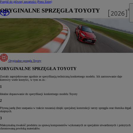
Przejdź do głównej zawartości
(Press Enter)
ORYGINALNE SPRZĘGŁA TOYOTY
Oryginalne sprzęgła Toyoty
ORYGINALNE SPRZĘGŁA TOYOTY
Zostały zaprojektowane zgodnie ze specyfikacją techniczną konkretnego modelu. Ich zastosowanie daje
kierowcy wiele korzyści, w tym m.in.:
1
Idealne dopasowanie do specyfikacji konkretnego modelu Toyoty
2
Płynną jazdę (bez szarpania w trakcie ruszania) dzięki specjalnej konstrukcji tarczy sprzęgła oraz tłumika drgań
skrętnych.
3
Maksymalną trwałość produktu za sprawą komponentów wykonanych ze specjalnie utwardzonych i pokrytych
chromowaną powłoką materiałów.