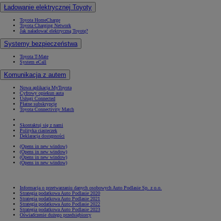
Ładowanie elektrycznej Toyoty
Toyota HomeCharge
Toyota Charging Network
Jak naładować elektryczną Toyotę?
Systemy bezpieczeństwa
Toyota T-Mate
System eCall
Komunikacja z autem
Nowa aplikacja MyToyota
Cyfrowy opiekun auta
Usługi Connected
Płatne subskrypcje
Toyota Connectivity Match
Skontaktuj się z nami
Polityka ciasteczek
Deklaracja dostępności
(Opens in new window)
(Opens in new window)
(Opens in new window)
(Opens in new window)
Informacja o przetwarzaniu danych osobowych Auto Podlasie Sp. z o.o.
Strategia podatkowa Auto Podlasie 2020
Strategia podatkowa Auto Podlasie 2021
Strategia podatkowa Auto Podlasie 2022
Strategia podatkowa Auto Podlasie 2023
Oświadczenie dużego przedsiębiorcy