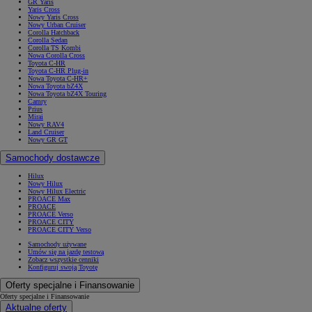
GR Yaris
Yaris Cross
Nowy Yaris Cross
Nowy Urban Cruiser
Corolla Hatchback
Corolla Sedan
Corolla TS Kombi
Nowa Corolla Cross
Toyota C-HR
Toyota C-HR Plug-in
Nowa Toyota C-HR+
Nowa Toyota bZ4X
Nowa Toyota bZ4X Touring
Camry
Prius
Mirai
Nowy RAV4
Land Cruiser
Nowy GR GT
Samochody dostawcze
Hilux
Nowy Hilux
Nowy Hilux Electric
PROACE Max
PROACE
PROACE Verso
PROACE CITY
PROACE CITY Verso
Samochody używane
Umów się na jazdę testową
Zobacz wszystkie cenniki
Konfiguruj swoją Toyotę
Oferty specjalne i Finansowanie
Oferty specjalne i Finansowanie
Aktualne oferty