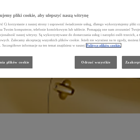
jemy pliki cookie, aby ulepszyć naszą witrynę
cji
Wspomaganie
parkowania
ć Ci korzystanie z naszej strony i usprawnić świadczenie usług, dlatego wykorzystujemy pliki co
na Twoim komputerze, telefonie komórkowym lub tablecie. Pomagają one nam zrozumieć Twoje 
cjonalność naszej witryny. Są wykorzystywane do dostarczania usług i narzędzi osób trzecich, a 
wych. Zalecamy akceptację wszystkich plików cookie. Jeżeli nie wyrażasz na to zgody, możesz 
a. Szczegółowe informacje na ten temat znajdziesz w naszej
Polityce plików cookie.
nia plików cookie
Odrzuć wszystkie
Zaakcept