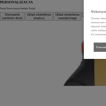
PERSONALIZACJA
Twoja Toyota jeszcze bardziej Twoja*
Wykorzystu
Sterowanie
Układ oświetlenia
Układ oświetlenia
Układ klimatyza
zamkiem drzwi
wnętrza
zewnętrznego
Chcemy ułatwi
umieszczane 
ulepszać funk
celów reklamo
ich ustawieni
Ustawie