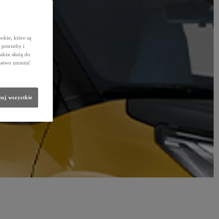
okie, które są
potrzeby i
także służą do
łatwo zmienić
uj wszystkie