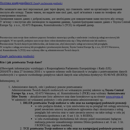
Політика конфіденційності
Zasady zachowania poufności
Ви залишаєте нам свої персональні дані через форму, що становить запит на організацію та надання
послуги або огляду. Таким чином, ви надаєте нам свої дані, щоб зв'язатися з вами по телефону або
електронною поштою.
Залишення ваших даних є добровільним, але необхідним для використання вами послуги або огляду.
У зв'язку з послугою або інспекцією та наданими даними, Адміністраторами ваших даних є Toyota Central
Europe Sp. z o.o., 02-673 Варшава, Konstruktorska 5 (TCE) та обраний дилер.
Pozostawiasz nam swoje dane osobowe poprzez formularz stanowiący prośbę o umówienie i realizację usługi serwisowej lub
przeglądu. W ten sposób, podajesz nam swoje dane celem skontaktowania się z Tobą telefonicznie lub mailowo.
Pozostawienie Twoich danych jest dobrowolne, ale konieczne, abyś skorzystał z usługi serwisowej lub przeglądu.
W związku z usługą serwisową lub przeglądem i przekazanymi danymi, Toyota Central Europe Sp. z o.o., 02-673 Warszawa,
ul. Konstruktorska 5 (TCE) oraz wybrany diler są administratorami Twoich danych.
Zasady zachowania poufności
Kto i jak przetwarza Twoje dane?
(Obowiązek informacyjny wynikający z Rozporządzenia Parlamentu Europejskiego i Rady (UE)
2016/679 z dnia 27 kwietnia 2016 r. w sprawie ochrony osób fizycznych w związku z przetwarzaniem danych
osobowych i w sprawie swobodnego przepływu takich danych oraz uchylenia dyrektywy 95/46/WE (RODO))
Informujemy, iż:
Administrator danych, cele i podstawy prawne przetwarzania:
Administratorem Twoich danych osobowych we wskazanym poniżej zakresie są
Toyota Central
Europe Sp. z o.o.
, 02-673 Warszawa, ul. Konstruktorska 5 (
TCE
) oraz wybrany
Autoryzowany
Diler Toyoty
– aktualizowane listy adresowe oraz dane kontaktowe są na stronie
www.toyota.pl
W zależności od wskazanej podstawy i celu przetwarzania administratorami są:.
DILER przetwarza Twoje osobowe w celu oraz na następującej podstawie prawnej:
w celu podjęcia działań, w tym umówienia się na przegląd lub usługę serwisową,
przed zawarciem umowy na podstawie zgłoszenia chęci skorzystania z usług
przeglądu lub serwisu oraz w razie zawarcia umowy na takie usługi w celu jej
wykonania (podstawa z art. 6 ust 1 lit. b RODO),
w celu ewentualnego dochodzenia lub obrony przed roszczeniami będącym
realizacją prawnie uzasadnionego interesu Dilera (podstawa z art. 6 ust. 1 lit.
f RODO) (np. zapłata mandatu);
TCE przetwarza Twoje osobowe w celu oraz na następującej podstawie prawnej: