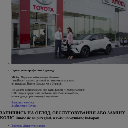
Гарантуємо професійний догляд
Місією Toyota –є забезпечиння безпеки
і надійності вашого автомобіля, незалежно від того
чи придбано його в Польщі чи в Україні.
Ви можете бути впевнені, що наші фахівці з Авторизованих
СТО Toyota професійно подбають про Ваш автомобіль,
відповідно до рекомендацій виробника.
Запишись на огляд
Знайти сервіс Toyota
ЗАПИШИСЬ НА ОГЛЯД, ОБСЛУГОВУВАННЯ АБО ЗАМІНУ
КОЛІС
Umów się na przegląd, serwis lub wymianę kół/opon
Виберіть Дилер
Wybierz Dilera