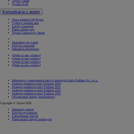
Toyota T-Mate
System eCall
Komunikacja z autem
Nowa aplikacja MyToyota
Cyfrowy opiekun auta
Usługi Connected
Płatne subskrypcje
Toyota Connectivity Match
Skontaktuj się z nami
Polityka ciasteczek
Deklaracja dostępności
(Opens in new window)
(Opens in new window)
(Opens in new window)
(Opens in new window)
Informacja o przetwarzaniu danych osobowych Auto Podlasie Sp. z o.o.
Strategia podatkowa Auto Podlasie 2020
Strategia podatkowa Auto Podlasie 2021
Strategia podatkowa Auto Podlasie 2022
Strategia podatkowa Auto Podlasie 2023
Oświadczenie dużego przedsiębiorcy
Copyright © Toyota 2026
Informacje prawne
Polityka prywatności
Udostępnianie danych
Przetwarzanie danych osobowych