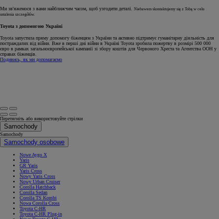
Ми зв'яжемося з вами найближчим часом, щоб узгодити деталі.
Niebawem skontaktujemy się z Tobą w celu
ustalenia szczegółów.
Toyota з допомогою Україні
Toyota запустила пряму допомогу біженцям з України та активно підтримує гуманітарну діяльність для
постраждалих від війни. Вже в перші дні війни в Україні Toyota зробила пожертву в розмірі 500 000
євро в рамках загальноєвропейської кампанії зі збору коштів для Червоного Хреста та Агентства ООН у
справах біженців.
Подивись, як ми допомагаємо
Перетягніть або використовуйте стрілки
Samochody
Samochody
Samochody osobowe
Nowe Aygo X
Yaris
GR Yaris
Yaris Cross
Nowy Yaris Cross
Nowy Urban Cruiser
Corolla Hatchback
Corolla Sedan
Corolla TS Kombi
Nowa Corolla Cross
Toyota C-HR
Toyota C-HR Plug-in