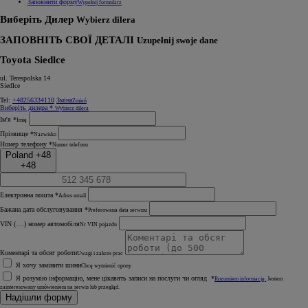
Заповнити форму
Wypełnij formularz
Виберіть Дилер
Wybierz dilera
ЗАПОВНІТЬ СВОЇ ДЕТАЛІ
Uzupełnij swoje dane
Toyota Siedlce
ul. Terespolska 14
Siedlce
Tel:
+48256334110
Зміна
Zmień
Виберіть дилера *
Wybierz dilera
Ім'я *
Imię
Прізвище *
Nazwisko
Номер телефону *
Numer telefonu
Poland +48
+48
Електронна пошта *
Adres email
Бажана дата обслуговування *
Preferowana data serwisu
VIN (....) номер автомобіля
Nr VIN pojazdu
Коментарі та обсяг роботи
Uwagi i zakres prac
Я хочу замінити шини
Chcę wymienić opony
Я розумію інформацію, мене цікавять записи на послуги чи огляд *
Rozumiem informację.
Jestem
zainteresowany umówieniem na serwis lub przegląd.
Надішли форму