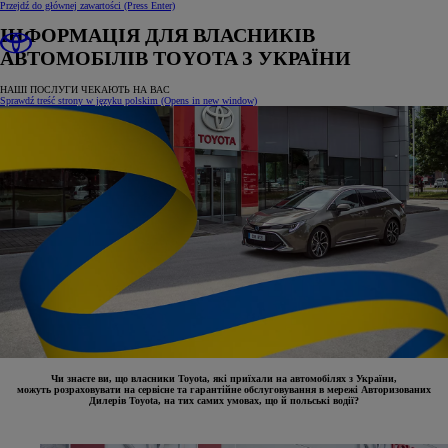
Przejdź do głównej zawartości
(Press Enter)
ІНФОРМАЦІЯ ДЛЯ ВЛАСНИКІВ
АВТОМОБІЛІВ TOYOTA З УКРАЇНИ
НАШІ ПОСЛУГИ ЧЕКАЮТЬ НА ВАС
Sprawdź treść strony w języku polskim
(Opens in new window)
Чи знаєте ви, що власники Toyota, які приїхали на автомобілях з України,
можуть розраховувати на сервісне та гарантійне обслуговування в мережі Авторизованих
Дилерів Toyota, на тих самих умовах, що й польські водії?