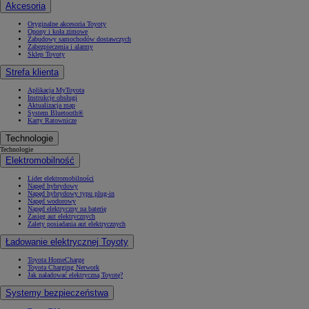
Akcesoria
Oryginalne akcesoria Toyoty
Opony i koła zimowe
Zabudowy samochodów dostawczych
Zabezpieczenia i alarmy
Sklep Toyoty
Strefa klienta
Aplikacja MyToyota
Instrukcje obsługi
Aktualizacja map
System Bluetooth®
Karty Ratownicze
Technologie
Technologie
Elektromobilność
Lider elektromobilności
Napęd hybrydowy
Napęd hybrydowy typu plug-in
Napęd wodorowy
Napęd elektryczny na baterię
Zasięg aut elektrycznych
Zalety posiadania aut elektrycznych
Ładowanie elektrycznej Toyoty
Toyota HomeCharge
Toyota Charging Network
Jak naładować elektryczną Toyotę?
Systemy bezpieczeństwa