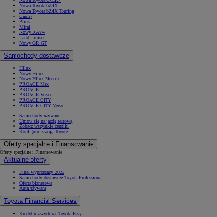
Nowa Toyota C-HR+
Nowa Toyota bZ4X
Nowa Toyota bZ4X Touring
Camry
Prius
Mirai
Nowy RAV4
Land Cruiser
Nowy GR GT
Samochody dostawcze
Hilux
Nowy Hilux
Nowy Hilux Electric
PROACE Max
PROACE
PROACE Verso
PROACE CITY
PROACE CITY Verso
Samochody używane
Umów się na jazdę testową
Zobacz wszystkie cenniki
Konfiguruj swoją Toyotę
Oferty specjalne i Finansowanie
Oferty specjalne i Finansowanie
Aktualne oferty
Finał wyprzedaży 2025
Samochody dostawcze Toyota Professional
Oferta biznesowa
Auta używane
Toyota Financial Services
Kredyt niższych rat Toyota Easy