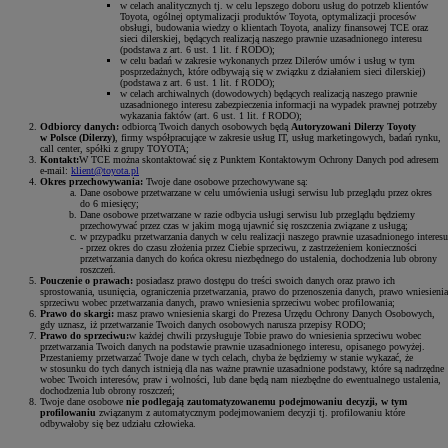
w celach analitycznych tj. w celu lepszego doboru usług do potrzeb klientów
Toyota, ogólnej optymalizacji produktów Toyota, optymalizacji procesów
obsługi, budowania wiedzy o klientach Toyota, analizy finansowej TCE oraz
sieci dilerskiej, będących realizacją naszego prawnie uzasadnionego interesu
(podstawa z art. 6 ust. 1 lit. f RODO);
w celu badań w zakresie wykonanych przez Dilerów umów i usług w tym
posprzedażnych, które odbywają się w związku z działaniem sieci dilerskiej)
(podstawa z art. 6 ust. 1 lit. f RODO);
w celach archiwalnych (dowodowych) będących realizacją naszego prawnie
uzasadnionego interesu zabezpieczenia informacji na wypadek prawnej potrzeby
wykazania faktów (art. 6 ust. 1 lit. f RODO);
Odbiorcy danych:
odbiorcą Twoich danych osobowych będą
Autoryzowani Dilerzy Toyoty
w Polsce (Dilerzy)
, firmy współpracujące w zakresie usług IT, usług marketingowych, badań rynku,
call center, spółki z grupy TOYOTA;
Kontakt:
W TCE można skontaktować się z Punktem Kontaktowym Ochrony Danych pod adresem
e-mail:
klient@toyota.pl
Okres przechowywania:
Twoje dane osobowe przechowywane są:
Dane osobowe przetwarzane w celu umówienia usługi serwisu lub przeglądu przez okres
do 6 miesięcy;
Dane osobowe przetwarzane w razie odbycia usługi serwisu lub przeglądu będziemy
przechowywać przez czas w jakim mogą ujawnić się roszczenia związane z usługą;
w przypadku przetwarzania danych w celu realizacji naszego prawnie uzasadnionego interesu
- przez okres do czasu złożenia przez Ciebie sprzeciwu, z zastrzeżeniem konieczności
przetwarzania danych do końca okresu niezbędnego do ustalenia, dochodzenia lub obrony
roszczeń.
Pouczenie o prawach:
posiadasz prawo dostępu do treści swoich danych oraz prawo ich
sprostowania, usunięcia, ograniczenia przetwarzania, prawo do przenoszenia danych, prawo wniesienia
sprzeciwu wobec przetwarzania danych, prawo wniesienia sprzeciwu wobec profilowania;
Prawo do skargi:
masz prawo wniesienia skargi do Prezesa Urzędu Ochrony Danych Osobowych,
gdy uznasz, iż przetwarzanie Twoich danych osobowych narusza przepisy RODO;
Prawo do sprzeciwu:
w każdej chwili przysługuje Tobie prawo do wniesienia sprzeciwu wobec
przetwarzania Twoich danych na podstawie prawnie uzasadnionego interesu, opisanego powyżej.
Przestaniemy przetwarzać Twoje dane w tych celach, chyba że będziemy w stanie wykazać, że
w stosunku do tych danych istnieją dla nas ważne prawnie uzasadnione podstawy, które są nadrzędne
wobec Twoich interesów, praw i wolności, lub dane będą nam niezbędne do ewentualnego ustalenia,
dochodzenia lub obrony roszczeń;
Twoje dane osobowe
nie podlegają zautomatyzowanemu podejmowaniu decyzji, w tym
profilowaniu
związanym z automatycznym podejmowaniem decyzji tj. profilowaniu które
odbywałoby się bez udziału człowieka.