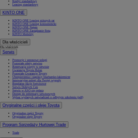
Kredyt standardowy
Leasing standardowy
KINTO ONE
KINTO ONE Leasing niższych rat
KINTO ONE Leasing konsumencki
KINTO ONE Najem
KINTO ONE Zarządzanie flotą
KINTO Mobility
Dla właścicieli
Dla właścicieli
Serwis
Promocje i sezonowe usługi
Pozostałe oferty serwisu
Rezerwacja wizyty w serwisie
Gwarancja Toyota Relax
Pozostałe Gwarancje Toyoty
Ubezpieczenia i naprawy blacharsko-lakiernicze
Innowacyjne usługi dla Twojej wygody
Bezpłatne Akcje Serwisowe
Serwis Dobrych Cen
Serwis w ASO się opłaca
Dostęp do informacji serwisowych
Wykaz wydanych zaświadczeń o odbytym szkoleniu (pdf)
Oryginalne części i oleje Toyota
Oryginalne części Toyoty
Oryginalne oleje Toyoty
Program Sprzedaży Hurtowej Trade
Trade