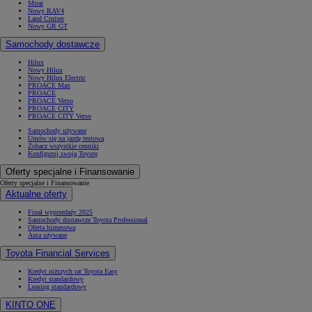
Mirai
Nowy RAV4
Land Cruiser
Nowy GR GT
Samochody dostawcze
Hilux
Nowy Hilux
Nowy Hilux Electric
PROACE Max
PROACE
PROACE Verso
PROACE CITY
PROACE CITY Verso
Samochody używane
Umów się na jazdę testową
Zobacz wszystkie cenniki
Konfiguruj swoją Toyotę
Oferty specjalne i Finansowanie
Oferty specjalne i Finansowanie
Aktualne oferty
Finał wyprzedaży 2025
Samochody dostawcze Toyota Professional
Oferta biznesowa
Auta używane
Toyota Financial Services
Kredyt niższych rat Toyota Easy
Kredyt standardowy
Leasing standardowy
KINTO ONE