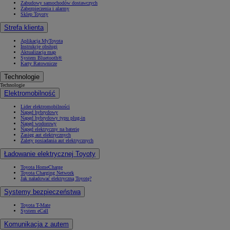
Zabudowy samochodów dostawczych
Zabezpieczenia i alarmy
Sklep Toyoty
Strefa klienta
Aplikacja MyToyota
Instrukcje obsługi
Aktualizacja map
System Bluetooth®
Karty Ratownicze
Technologie
Technologie
Elektromobilność
Lider elektromobilności
Napęd hybrydowy
Napęd hybrydowy typu plug-in
Napęd wodorowy
Napęd elektryczny na baterię
Zasięg aut elektrycznych
Zalety posiadania aut elektrycznych
Ładowanie elektrycznej Toyoty
Toyota HomeCharge
Toyota Charging Network
Jak naładować elektryczną Toyotę?
Systemy bezpieczeństwa
Toyota T-Mate
System eCall
Komunikacja z autem