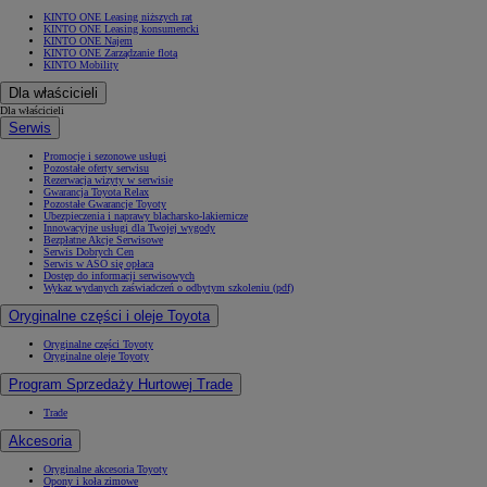
KINTO ONE Leasing niższych rat
KINTO ONE Leasing konsumencki
KINTO ONE Najem
KINTO ONE Zarządzanie flotą
KINTO Mobility
Dla właścicieli
Dla właścicieli
Serwis
Promocje i sezonowe usługi
Pozostałe oferty serwisu
Rezerwacja wizyty w serwisie
Gwarancja Toyota Relax
Pozostałe Gwarancje Toyoty
Ubezpieczenia i naprawy blacharsko-lakiernicze
Innowacyjne usługi dla Twojej wygody
Bezpłatne Akcje Serwisowe
Serwis Dobrych Cen
Serwis w ASO się opłaca
Dostęp do informacji serwisowych
Wykaz wydanych zaświadczeń o odbytym szkoleniu (pdf)
Oryginalne części i oleje Toyota
Oryginalne części Toyoty
Oryginalne oleje Toyoty
Program Sprzedaży Hurtowej Trade
Trade
Akcesoria
Oryginalne akcesoria Toyoty
Opony i koła zimowe