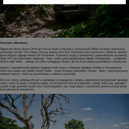
Turystyka offroadowa
Tegoroczna edycja Toyota Off-Road Festival miała swoją bazę w miejscowości Dolsk na terenie malowniczo
położonego biwaku Villa Natura. Główną atrakcją zlotu były różnorodne trasy turystyczne i terenowe, których
łączna długość sięgnęła niemal 500 kilometrów. Uczestnicy mogli je pokonywać z przewodnikiem za pomocą
śladu GPS lub klasycznego roadbooka. Trasy wiodły przez najpiękniejsze zakątki Wielkopolski – szczególnie
okolice rzeki Warty – oferując nie tylko wymagające odcinki, ale też liczne atrakcje przyrodnicze i historyczne.
Jednym z najciekawszych punktów programu była wizyta w Muzeum Arkadego Fiedlera w Puszczykowie.
Gości oprowadzał sam Arkady Paweł Fiedler – wnuk słynnego podróżnika i pisarza – który z pasją kontynuuje
rodzinne tradycje i dzieli się opowieściami o dalekich wyprawach.
Dla tych, którzy preferują off-road w najbardziej wymagającym wydaniu, organizatorzy przygotowali specjalną
strefę z torem do jazdy w trudnym terenie. Na Autodromie 4x4 na uczestników czekały tradycyjne „pieczątki”,
a każdy mógł sprawdzić możliwości swoich pojazdów oraz wziąć udział w szkoleniach terenowych pod okiem
doświadczonych instruktorów.