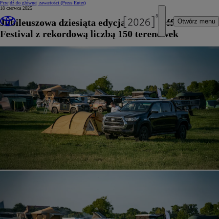
Przejdź do głównej zawartości
(Press Enter)
18 czerwca 2025
Jubileuszowa dziesiąta edycja Toyota Off-Road
Otwórz menu
Festival z rekordową liczbą 150 terenówek