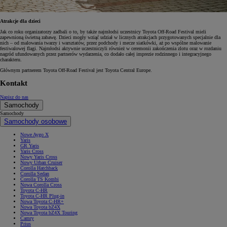
Atrakcje dla dzieci
Jak co roku organizatorzy zadbali o to, by także najmłodsi uczestnicy Toyota Off-Road Festival mieli
zapewnioną świetną zabawę. Dzieci mogły wziąć udział w licznych atrakcjach przygotowanych specjalnie dla
nich – od malowania twarzy i warsztatów, przez podchody i mecze siatkówki, aż po wspólne malowanie
festiwalowej flagi. Najmłodsi aktywnie uczestniczyli również w ceremonii zakończenia zlotu oraz w rozdaniu
nagród ufundowanych przez partnerów wydarzenia, co dodało całej imprezie rodzinnego i integracyjnego
charakteru.
Głównym partnerem Toyota Off-Road Festival jest Toyota Central Europe.
Kontakt
Napisz do nas
Samochody
Samochody
Samochody osobowe
Nowe Aygo X
Yaris
GR Yaris
Yaris Cross
Nowy Yaris Cross
Nowy Urban Cruiser
Corolla Hatchback
Corolla Sedan
Corolla TS Kombi
Nowa Corolla Cross
Toyota C-HR
Toyota C-HR Plug-in
Nowa Toyota C-HR+
Nowa Toyota bZ4X
Nowa Toyota bZ4X Touring
Camry
Prius