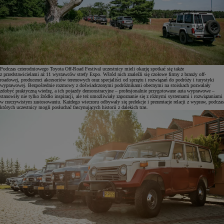
Podczas czterodniowego Toyota Off-Road Festival uczestnicy mieli okazję spotkać się także
z przedstawicielami aż 11 wystawców strefy Expo. Wśród nich znaleźli się czołowe firmy z branży off-
roadowej, producenci akcesoriów terenowych oraz specjaliści od sprzętu i rozwiązań do podróży i turystyki
wyprawowej. Bezpośrednie rozmowy z doświadczonymi podróżnikami obecnymi na stoiskach pozwalały
zdobyć praktyczną wiedzę, a ich pojazdy demonstracyjne – profesjonalnie przygotowane auta wyprawowe –
stanowiły nie tylko źródło inspiracji, ale też umożliwiały zapoznanie się z różnymi systemami i rozwiązaniami
w rzeczywistym zastosowaniu. Każdego wieczoru odbywały się prelekcje i prezentacje relacji z wypraw, podczas
których uczestnicy mogli posłuchać fascynujących historii z dalekich tras.