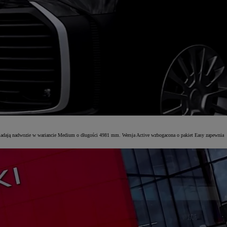
dają nadwozie w wariancie Medium o długości 4981 mm. Wersja Active wzbogacona o pakiet Easy zapewnia