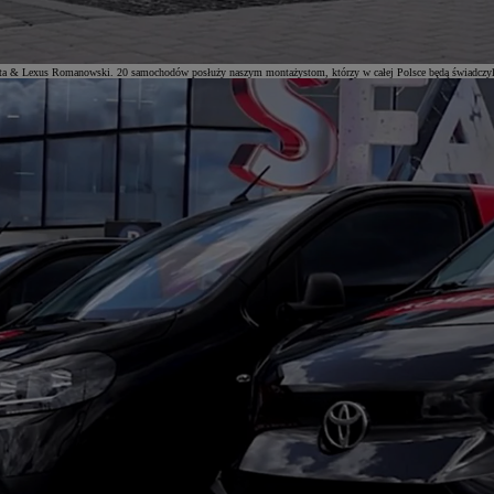
a & Lexus Romanowski. 20 samochodów posłuży naszym montażystom, którzy w całej Polsce będą świadczyli u