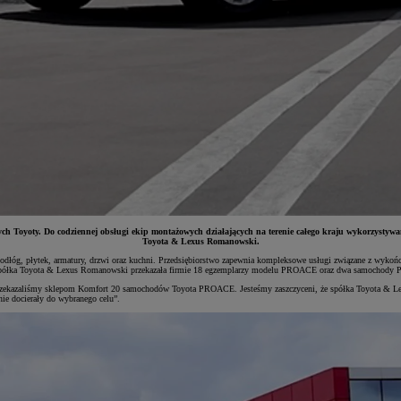
czych Toyoty. Do codziennej obsługi ekip montażowych działających na terenie całego kraju wykorz
Toyota & Lexus Romanowski.
podłóg, płytek, armatury, drzwi oraz kuchni. Przedsiębiorstwo zapewnia kompleksowe usługi związane z wyko
al. Spółka Toyota & Lexus Romanowski przekazała firmie 18 egzemplarzy modelu PROACE oraz dwa samocho
Przekazaliśmy sklepom Komfort 20 samochodów Toyota PROACE. Jesteśmy zaszczyceni, że spółka Toyota & Le
nie docierały do wybranego celu”.