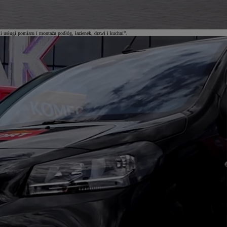
sługi pomiaru i montażu podłóg, łazienek, drzwi i kuchni”.