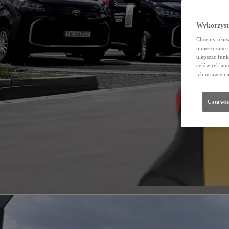
Wykorzystu
Chcemy ułatwi
umieszczane 
ulepszać funk
celów reklamo
ich ustawieni
Ustawie