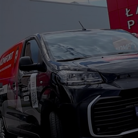
Od
105 300 zł
Corolla Hatchback
HYBRID