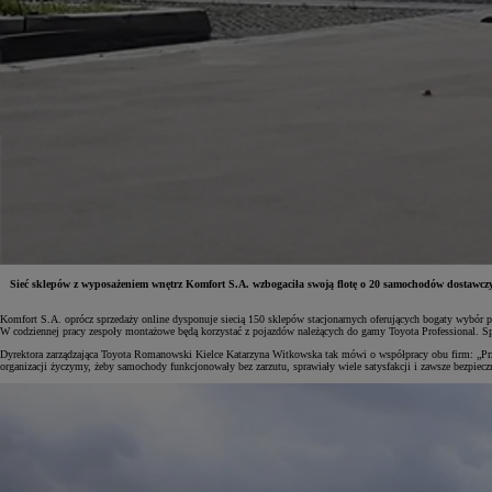
Sieć sklepów z wyposażeniem wnętrz Komfort S.A. wzbogaciła swoją flotę o 20 samochodów dostaw
Komfort S.A. oprócz sprzedaży online dysponuje siecią 150 sklepów stacjonarnych oferujących bogaty wybór 
W codziennej pracy zespoły montażowe będą korzystać z pojazdów należących do gamy Toyota Profession
Od
81 900 zł
Dyrektora zarządzająca Toyota Romanowski Kielce Katarzyna Witkowska tak mówi o współpracy obu firm: „
organizacji życzymy, żeby samochody funkcjonowały bez zarzutu, sprawiały wiele satysfakcji i zawsze bezpiecz
Yaris Cross
HYBRID