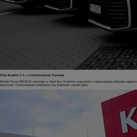
Flota Komfort S.A. z wszechstronnymi Toyotami
Modele Toyota PROACE wchodzące w skład floty Komfortu wyposażono w najmocniejszą jednostkę napędową 
kierowcom i użytkownikom komfortowe oraz bezpieczne warunki pracy.