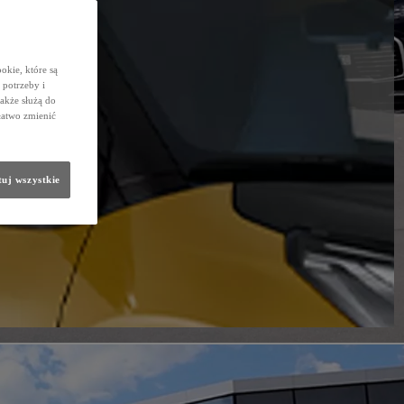
okie, które są
potrzeby i
także służą do
łatwo zmienić
uj wszystkie