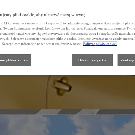
jemy pliki cookie, aby ulepszyć naszą witrynę
ć Ci korzystanie z naszej strony i usprawnić świadczenie usług, dlatego wykorzystujemy pliki co
na Twoim komputerze, telefonie komórkowym lub tablecie. Pomagają one nam zrozumieć Twoje 
cjonalność naszej witryny. Są wykorzystywane do dostarczania usług i narzędzi osób trzecich, a 
wych. Zalecamy akceptację wszystkich plików cookie. Jeżeli nie wyrażasz na to zgody, możesz 
a. Szczegółowe informacje na ten temat znajdziesz w naszej
Polityce plików cookie.
nia plików cookie
Odrzuć wszystkie
Zaakcept