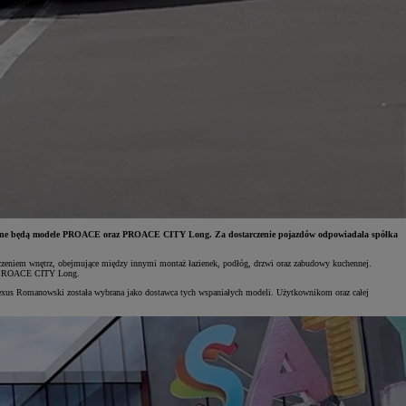
ystywane będą modele PROACE oraz PROACE CITY Long. Za dostarczenie pojazdów odpowiadała spółka
ńczeniem wnętrz, obejmujące między innymi montaż łazienek, podłóg, drzwi oraz zabudowy kuchennej.
dy PROACE CITY Long.
xus Romanowski została wybrana jako dostawca tych wspaniałych modeli. Użytkownikom oraz całej