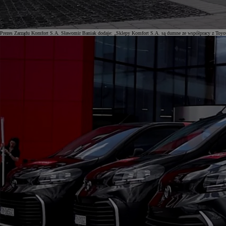
Prezes Zarządu Komfort S.A. Sławomir Baniak dodaje: „Sklepy Komfort S.A. są dumne ze współpracy z Toyot