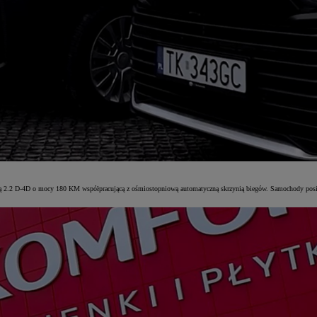
2.2 D-4D o mocy 180 KM współpracującą z ośmiostopniową automatyczną skrzynią biegów. Samochody posia