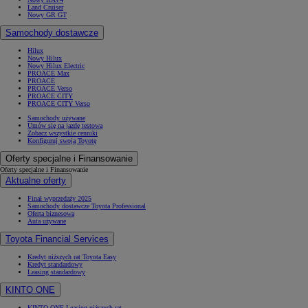
Land Cruiser
Nowy GR GT
Samochody dostawcze
Hilux
Nowy Hilux
Nowy Hilux Electric
PROACE Max
PROACE
PROACE Verso
PROACE CITY
PROACE CITY Verso
Samochody używane
Umów się na jazdę testową
Zobacz wszystkie cenniki
Konfiguruj swoją Toyotę
Oferty specjalne i Finansowanie
Oferty specjalne i Finansowanie
Aktualne oferty
Finał wyprzedaży 2025
Samochody dostawcze Toyota Professional
Oferta biznesowa
Auta używane
Toyota Financial Services
Kredyt niższych rat Toyota Easy
Kredyt standardowy
Leasing standardowy
KINTO ONE
KINTO ONE Leasing niższych rat