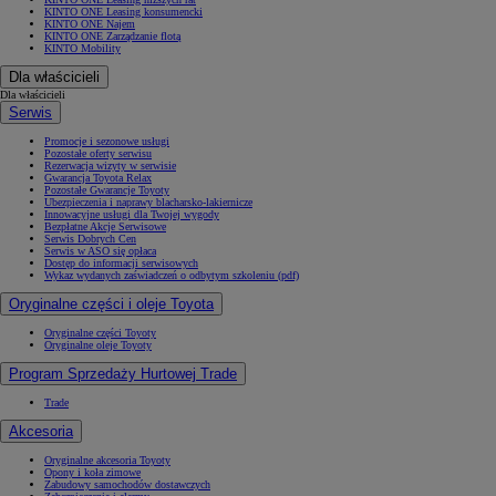
KINTO ONE Leasing konsumencki
KINTO ONE Najem
KINTO ONE Zarządzanie flotą
KINTO Mobility
Dla właścicieli
Dla właścicieli
Serwis
Promocje i sezonowe usługi
Pozostałe oferty serwisu
Rezerwacja wizyty w serwisie
Gwarancja Toyota Relax
Pozostałe Gwarancje Toyoty
Ubezpieczenia i naprawy blacharsko-lakiernicze
Innowacyjne usługi dla Twojej wygody
Bezpłatne Akcje Serwisowe
Serwis Dobrych Cen
Serwis w ASO się opłaca
Dostęp do informacji serwisowych
Wykaz wydanych zaświadczeń o odbytym szkoleniu (pdf)
Oryginalne części i oleje Toyota
Oryginalne części Toyoty
Oryginalne oleje Toyoty
Program Sprzedaży Hurtowej Trade
Trade
Akcesoria
Oryginalne akcesoria Toyoty
Opony i koła zimowe
Zabudowy samochodów dostawczych