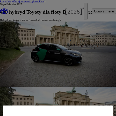
Przejdź do głównej zawartości
(Press Enter)
28 października 2025
400 hybryd Toyoty dla floty Bolt w Niemczech
Otwórz menu
Hybrydowe Yarisy i Yarisy Cross dla klientów carsharingu