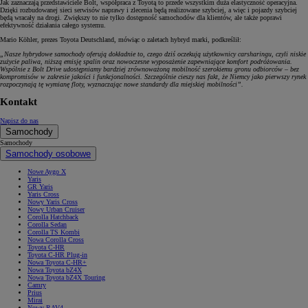
Jak zaznaczają przedstawiciele Bolt, współpraca z Toyotą to przede wszystkim duża elastyczność operacyjna.
Dzięki rozbudowanej sieci serwisów naprawy i zlecenia będą realizowane szybciej, a więc i pojazdy szybciej
będą wracały na drogi. Zwiększy to nie tylko dostępność samochodów dla klientów, ale także poprawi
efektywność działania całego systemu.
Mario Köhler, prezes Toyota Deutschland, mówiąc o zaletach hybryd marki, podkreślił:
„Nasze hybrydowe samochody oferują dokładnie to, czego dziś oczekują użytkownicy carsharingu, czyli niskie
zużycie paliwa, niższą emisję spalin oraz nowoczesne wyposażenie zapewniające komfort podróżowania.
Wspólnie z Bolt Drive udostępniamy bardziej zrównoważoną mobilność szerokiemu gronu odbiorców – bez
kompromisów w zakresie jakości i funkcjonalności. Szczególnie cieszy nas fakt, że Niemcy jako pierwszy rynek
rozpoczynają tę wymianę floty, wyznaczając nowe standardy dla miejskiej mobilności”.
Kontakt
Napisz do nas
Samochody
Samochody
Samochody osobowe
Nowe Aygo X
Yaris
GR Yaris
Yaris Cross
Nowy Yaris Cross
Nowy Urban Cruiser
Corolla Hatchback
Corolla Sedan
Corolla TS Kombi
Nowa Corolla Cross
Toyota C-HR
Toyota C-HR Plug-in
Nowa Toyota C-HR+
Nowa Toyota bZ4X
Nowa Toyota bZ4X Touring
Camry
Prius
Mirai
Nowy RAV4