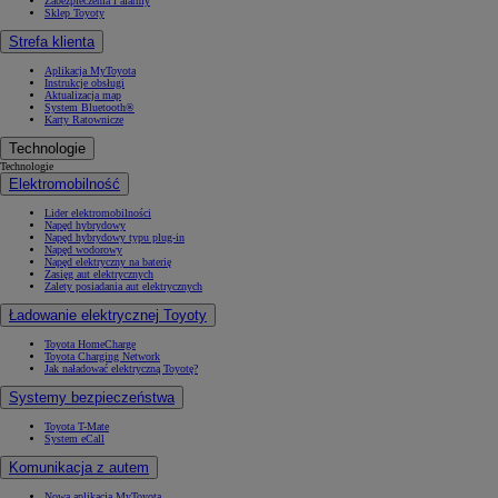
Zabezpieczenia i alarmy
Sklep Toyoty
Strefa klienta
Aplikacja MyToyota
Instrukcje obsługi
Aktualizacja map
System Bluetooth®
Karty Ratownicze
Technologie
Technologie
Elektromobilność
Lider elektromobilności
Napęd hybrydowy
Napęd hybrydowy typu plug-in
Napęd wodorowy
Napęd elektryczny na baterię
Zasięg aut elektrycznych
Zalety posiadania aut elektrycznych
Ładowanie elektrycznej Toyoty
Toyota HomeCharge
Toyota Charging Network
Jak naładować elektryczną Toyotę?
Systemy bezpieczeństwa
Toyota T-Mate
System eCall
Komunikacja z autem
Nowa aplikacja MyToyota