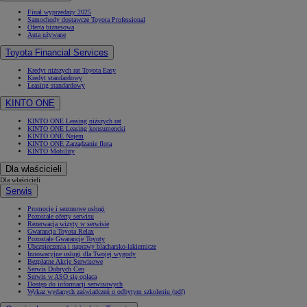
Finał wyprzedaży 2025
Samochody dostawcze Toyota Professional
Oferta biznesowa
Auta używane
Toyota Financial Services
Kredyt niższych rat Toyota Easy
Kredyt standardowy
Leasing standardowy
KINTO ONE
KINTO ONE Leasing niższych rat
KINTO ONE Leasing konsumencki
KINTO ONE Najem
KINTO ONE Zarządzanie flotą
KINTO Mobility
Dla właścicieli
Dla właścicieli
Serwis
Promocje i sezonowe usługi
Pozostałe oferty serwisu
Rezerwacja wizyty w serwisie
Gwarancja Toyota Relax
Pozostałe Gwarancje Toyoty
Ubezpieczenia i naprawy blacharsko-lakiernicze
Innowacyjne usługi dla Twojej wygody
Bezpłatne Akcje Serwisowe
Serwis Dobrych Cen
Serwis w ASO się opłaca
Dostęp do informacji serwisowych
Wykaz wydanych zaświadczeń o odbytym szkoleniu (pdf)