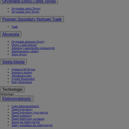
Oryginalne części i oleje Toyota
Oryginalne części Toyoty
Oryginalne oleje Toyoty
Program Sprzedaży Hurtowej Trade
Trade
Akcesoria
Oryginalne akcesoria Toyoty
Opony i koła zimowe
Zabudowy samochodów dostawczych
Zabezpieczenia i alarmy
Sklep Toyoty
Strefa klienta
Aplikacja MyToyota
Instrukcje obsługi
Aktualizacja map
System Bluetooth®
Karty Ratownicze
Technologie
Technologie
Elektromobilność
Lider elektromobilności
Napęd hybrydowy
Napęd hybrydowy typu plug-in
Napęd wodorowy
Napęd elektryczny na baterię
Zasięg aut elektrycznych
Zalety posiadania aut elektrycznych