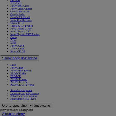
GR Yaris
Yaris Cross
Nowy Yaris Cross
Nowy Urban Cruiser
Corolla Hatchback
Corolla Sedan
Corolla TS Kombi
Nowa Corolla Cross
Toyota C-HR
Toyota C-HR Plug-in
Nowa Toyota C-HR+
Nowa Toyota bZ4X
Nowa Toyota bZ4X Touring
Camry
Prius
Mirai
Nowy RAV4
Land Cruiser
Nowy GR GT
Samochody dostawcze
Hilux
Nowy Hilux
Nowy Hilux Electric
PROACE Max
PROACE
PROACE Verso
PROACE CITY
PROACE CITY Verso
Samochody używane
Umów się na jazdę testową
Zobacz wszystkie cenniki
Konfiguruj swoją Toyotę
Oferty specjalne i Finansowanie
Oferty specjalne i Finansowanie
Aktualne oferty