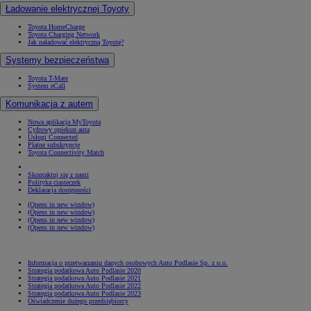
Ładowanie elektrycznej Toyoty
Toyota HomeCharge
Toyota Charging Network
Jak naładować elektryczną Toyotę?
Systemy bezpieczeństwa
Toyota T-Mate
System eCall
Komunikacja z autem
Nowa aplikacja MyToyota
Cyfrowy opiekun auta
Usługi Connected
Płatne subskrypcje
Toyota Connectivity Match
Skontaktuj się z nami
Polityka ciasteczek
Deklaracja dostępności
(Opens in new window)
(Opens in new window)
(Opens in new window)
(Opens in new window)
Informacja o przetwarzaniu danych osobowych Auto Podlasie Sp. z o.o.
Strategia podatkowa Auto Podlasie 2020
Strategia podatkowa Auto Podlasie 2021
Strategia podatkowa Auto Podlasie 2022
Strategia podatkowa Auto Podlasie 2023
Oświadczenie dużego przedsiębiorcy