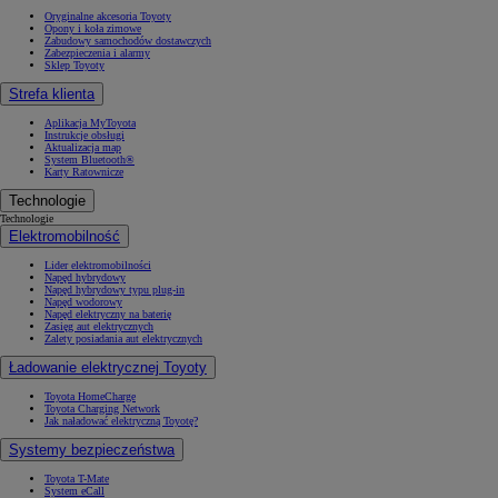
Oryginalne akcesoria Toyoty
Opony i koła zimowe
Zabudowy samochodów dostawczych
Zabezpieczenia i alarmy
Sklep Toyoty
Strefa klienta
Aplikacja MyToyota
Instrukcje obsługi
Aktualizacja map
System Bluetooth®
Karty Ratownicze
Technologie
Technologie
Elektromobilność
Lider elektromobilności
Napęd hybrydowy
Napęd hybrydowy typu plug-in
Napęd wodorowy
Napęd elektryczny na baterię
Zasięg aut elektrycznych
Zalety posiadania aut elektrycznych
Ładowanie elektrycznej Toyoty
Toyota HomeCharge
Toyota Charging Network
Jak naładować elektryczną Toyotę?
Systemy bezpieczeństwa
Toyota T-Mate
System eCall