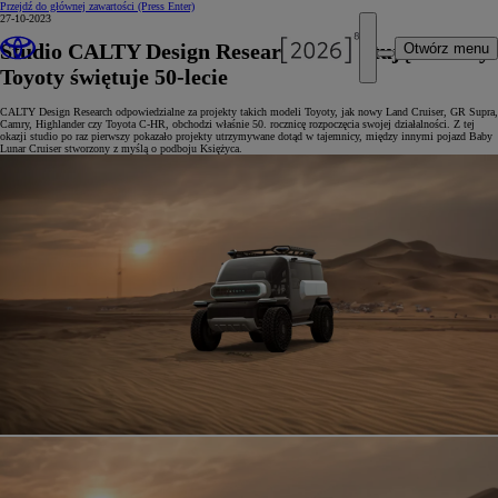
Przejdź do głównej zawartości
(Press Enter)
27-10-2023
Studio CALTY Design Research projektujące ikony
Otwórz menu
Toyoty świętuje 50-lecie
CALTY Design Research odpowiedzialne za projekty takich modeli Toyoty, jak nowy Land Cruiser, GR Supra,
Camry, Highlander czy Toyota C-HR, obchodzi właśnie 50. rocznicę rozpoczęcia swojej działalności. Z tej
okazji studio po raz pierwszy pokazało projekty utrzymywane dotąd w tajemnicy, między innymi pojazd Baby
Lunar Cruiser stworzony z myślą o podboju Księżyca.