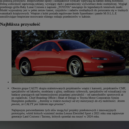
za pomocą joysticków. Bezpowietrzne opony i kompaktowe wymiary wpływają na bardzo dobrą zwrotność.
Dobrą widoczność zapewniają szklany, wystający dach i panoramiczny wyświetlacz deski rozdzielczej. Wygląd
przedniego grilla Baby Lunar Cruisera z napisem „TOYOTA” nawiązuje do legendarnych terenówek marki.
Model wyposażony jest w pełen zestaw kamer, czujników i radarów niezbędnych do poruszania się w trudnych
warunkach księżycowych. Wnętrze z kolei posiada regulowane fotele Spaceframe i panele M.O.L.L.E
umożliwiające bezpieczne mocowanie różnego rodzaju przedmiotów w kabinie.
Najbliższa przyszłość
Obecnie grupa CALTY skupia utalentowanych projektantów wnętrz i karoserii, projektantów CMF,
specjalistów od lakierów, modelarzy z gliny, rzeźbiarzy cyfrowych, specjalistów od wizualizacji czy
badaczy pracujących nad bezemisyjnymi pojazdami przyszłości – od samochodów sportowych aż
po ciężarówki. Chief Branding Officer i Head of Design w Toyota Motor Corporation Simon
Humphries podkreśla:
„Jesteśmy w trakcie ewolucji od ery motoryzacji do ery mobilności. Jestem
pewien, że CALTY jest liderem tego procesu”
.
Najlepszym potwierdzeniem tych słów mogą być projekty przełomowych i innowacyjnych
prototypów, wśród których wymienić można Lexusa Electrifed Sport z 2021 roku oraz najnowsze
generacje Land Cruisera i Tacomy, których sprzedaż ma ruszyć w 2024 roku.