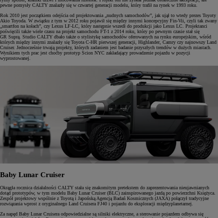
pewne pomysły CALTY znalazły się w czwartej generacji modelu, który trafił na rynek w 1993 roku.
Rok 2010 jest początkiem odejścia od projektowania „nudnych samochodów”, jak ujął to wtedy prezes Toyoty
Akio Toyoda. W związku z tym w 2012 roku pojawił się między innymi koncepcyjny Fin-Vii, czyli tak zwany
„smartfon na kołach”, czy Lexus LF-LC, który następnie wszedł do produkcji jako Lexus LC. Projektanci
poświęcili także wiele czasu na projekt samochodu FT-1 z 2014 roku, który po pewnym czasie stał się
GR Suprą. Studio CALTY dbało także o stylistykę samochodów oferowanych na rynku europejskim, wśród
których między innymi znalazły się Toyota C-HR pierwszej generacji, Highlander, Camry czy najnowszy Land
Cruiser. Jednocześnie trwają projekty, których zadaniem jest badanie przyszłych trendów w dużych miastach.
Wynikiem tych prac jest choćby prototyp Scion NYC zakładający prowadzenie pojazdu w pozycji
wyprostowanej.
Baby Lunar Cruiser
Okrągła rocznica działalności CALTY stała się znakomitym pretekstem do zaprezentowania nieujawnianych
dotąd prototypów, w tym modelu Baby Lunar Cruiser (BLC) zainspirowanego jazdą po powierzchni Księżyca.
Zespół projektowy wspólnie z Toyotą i Japońską Agencją Badań Kosmicznych (JAXA) połączył tradycyjne
rozwiązania wprost z oryginalnego Land Cruisera FJ40 i pojazdu do eksploracji międzyplanetarnej.
Za napęd Baby Lunar Cruisera odpowiedzialne są silniki elektryczne, a sterowanie pojazdem odbywa się