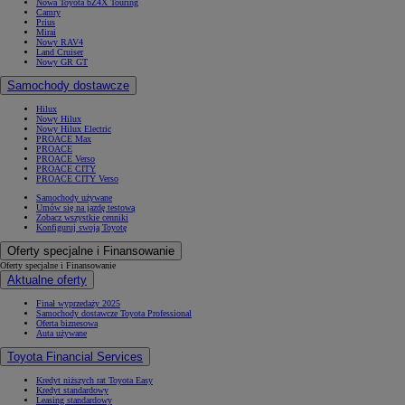
Nowa Toyota bZ4X Touring
Camry
Prius
Mirai
Nowy RAV4
Land Cruiser
Nowy GR GT
Samochody dostawcze
Hilux
Nowy Hilux
Nowy Hilux Electric
PROACE Max
PROACE
PROACE Verso
PROACE CITY
PROACE CITY Verso
Samochody używane
Umów się na jazdę testową
Zobacz wszystkie cenniki
Konfiguruj swoją Toyotę
Oferty specjalne i Finansowanie
Oferty specjalne i Finansowanie
Aktualne oferty
Finał wyprzedaży 2025
Samochody dostawcze Toyota Professional
Oferta biznesowa
Auta używane
Toyota Financial Services
Kredyt niższych rat Toyota Easy
Kredyt standardowy
Leasing standardowy