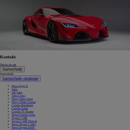
Kontakt
Napisz do nas
Samochody
Samochody
Samochody osobowe
Nowe Aygo X
Yaris
GR Yaris
Yaris Cross
Nowy Yaris Cross
Nowy Urban Cruiser
Corolla Hatchback
Corolla Sedan
Corolla TS Kombi
Nowa Corolla Cross
Toyota C-HR
Toyota C-HR Plug-in
Nowa Toyota C-HR+
Nowa Toyota bZ4X