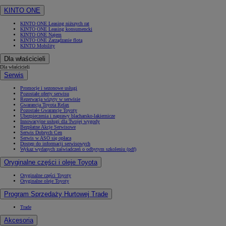
KINTO ONE
KINTO ONE Leasing niższych rat
KINTO ONE Leasing konsumencki
KINTO ONE Najem
KINTO ONE Zarządzanie flotą
KINTO Mobility
Dla właścicieli
Dla właścicieli
Serwis
Promocje i sezonowe usługi
Pozostałe oferty serwisu
Rezerwacja wizyty w serwisie
Gwarancja Toyota Relax
Pozostałe Gwarancje Toyoty
Ubezpieczenia i naprawy blacharsko-lakiernicze
Innowacyjne usługi dla Twojej wygody
Bezpłatne Akcje Serwisowe
Serwis Dobrych Cen
Serwis w ASO się opłaca
Dostęp do informacji serwisowych
Wykaz wydanych zaświadczeń o odbytym szkoleniu (pdf)
Oryginalne części i oleje Toyota
Oryginalne części Toyoty
Oryginalne oleje Toyoty
Program Sprzedaży Hurtowej Trade
Trade
Akcesoria