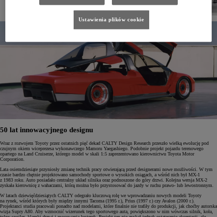
Ustawienia plików cookie
50 lat innowacyjnego designu
Wraz z rozwojem Toyoty przez ostatnich pięć dekad CALTY Design Research przeszło wielką ewolucję pod
czujnym okiem wiceprezesa wykonawczego Mamoru Yaegashiego. Podobnie projekt pojazdu terenowego
opartego na Land Cruiserze, którego model w skali 1:5 zaprezentowano kierownictwu Toyota Motor
Corporation.
Lata osiemdziesiąte przyniosły zmianę technik pracy otwierającą przed designerami nowe możliwości. W tym
czasie bardzo chętnie projektowano samochody sportowe o wysokich osiągach, a wśród nich był MX-1
z 1983 roku. Auto posiadało centralny układ silnika oraz podnoszone do góry drzwi. Kolejna wersja MX-2
zyskała kierownicę z wahaczami, którą można było przystosować do jazdy w ruchu prawo- lub lewostronnym.
W latach dziewięćdziesiątych CALTY odegrało kluczową rolę we wprowadzaniu nowych modeli Toyoty
na rynek, wśród których były między innymi Tacoma (1995 r.), Prius (1997 r.) czy Avalon (2000 r.).
Projektanci studia pracowali ponadto nad modelami, które finalnie nie trafiły do produkcji, jak choćby autorska
wizja Supry A80. Aby wzmocnić wizerunek tego sportowego auta, powiększono w nim wówczas silnik, koła,
tylny spoiler, klamki drzwi i mocowania lusterek. Projekt ten nie zyskał jednak ostatecznie akceptacji, ale