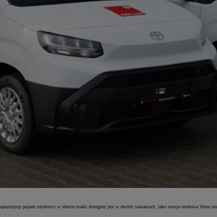
jmniejszy pojazd użytkowy w ofercie marki dostępny jest w dwóch wariantach: jako wersja osobowa Verso ora