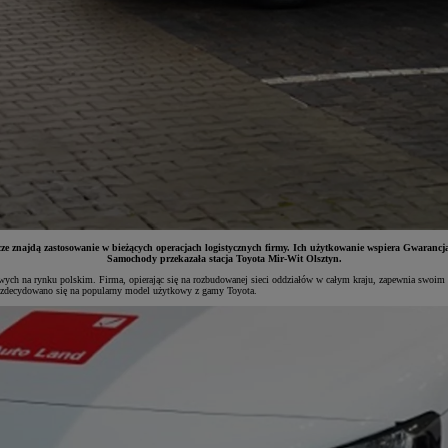
 znajdą zastosowanie w bieżących operacjach logistycznych firmy. Ich użytkowanie wspiera Gwarancj
Samochody przekazała stacja Toyota Mir-Wit Olsztyn.
ch na rynku polskim. Firma, opierając się na rozbudowanej sieci oddziałów w całym kraju, zapewnia swoim p
y zdecydowano się na popularny model użytkowy z gamy Toyota.