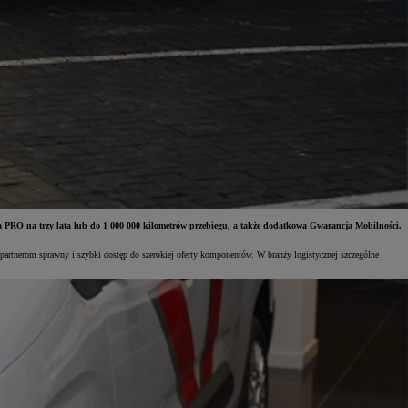
a PRO na trzy lata lub do 1 000 000 kilometrów przebiegu, a także dodatkowa Gwarancja Mobilności.
artnerom sprawny i szybki dostęp do szerokiej oferty komponentów. W branży logistycznej szczególne