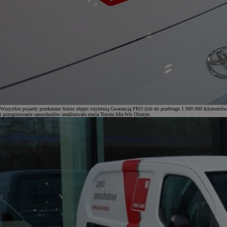
Wszystkie pojazdy przekazane firmie objęto trzyletnią Gwarancją PRO (lub do przebiegu 1 000 000 kilometró
i przygotowanie samochodów zrealizowała stacja Toyota Mir-Wit Olsztyn.