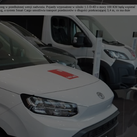
ng w przedłużonej wersji nadwozia. Pojazdy wyposażone w silniki 1.5 D-4D o mocy 100 KM będą wspierać
kg, a system Smart Cargo umożliwia transport przedmiotów o długości przekraczającej 3,4 m, co ma duże