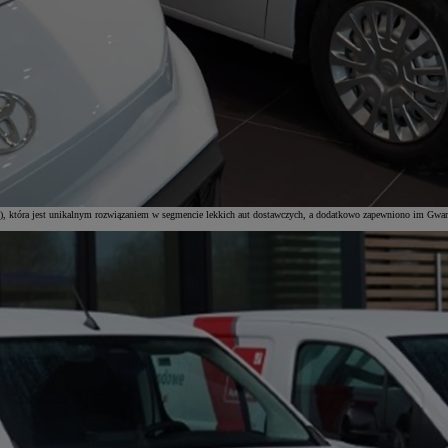
w), która jest unikalnym rozwiązaniem w segmencie lekkich aut dostawczych, a dodatkowo zapewniono im Gwar