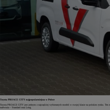
Od
105 300 zł
Corolla Hatchback
HYBRID
Toyota PROACE CITY najpopularniejsza w Polsce
Toyota PROACE CITY jest jednym z najczęściej wybieranych modeli w swojej klasie na polskim rynku. Ten na
nadwozia – Standard oraz Long.