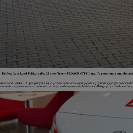
Do floty Auto Land Polska trafiły 23 nowe Toyoty PROACE CITY Long. Te przestronne auta dostawcze
Auto Land Polska S.A. jest jednym z największych podmiotów zajmujących się dystrybucją części samochodowy
znaczenie mają niezawodność pojazdów oraz odpowiednia przestrzeń ładunkowa, dlatego przy rozbudowie flot
Od
81 900 zł
Yaris Cross
HYBRID