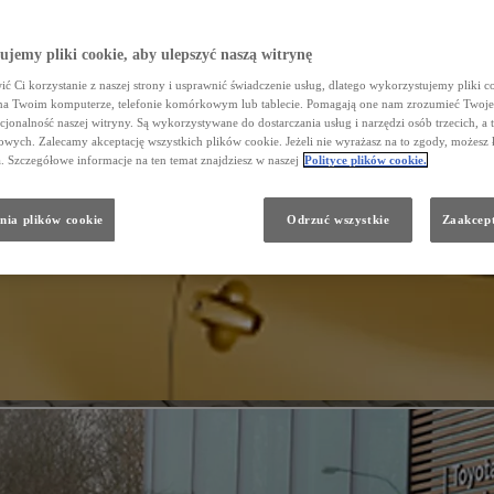
jemy pliki cookie, aby ulepszyć naszą witrynę
ć Ci korzystanie z naszej strony i usprawnić świadczenie usług, dlatego wykorzystujemy pliki co
na Twoim komputerze, telefonie komórkowym lub tablecie. Pomagają one nam zrozumieć Twoje 
cjonalność naszej witryny. Są wykorzystywane do dostarczania usług i narzędzi osób trzecich, a 
wych. Zalecamy akceptację wszystkich plików cookie. Jeżeli nie wyrażasz na to zgody, możesz 
a. Szczegółowe informacje na ten temat znajdziesz w naszej
Polityce plików cookie.
nia plików cookie
Odrzuć wszystkie
Zaakcept