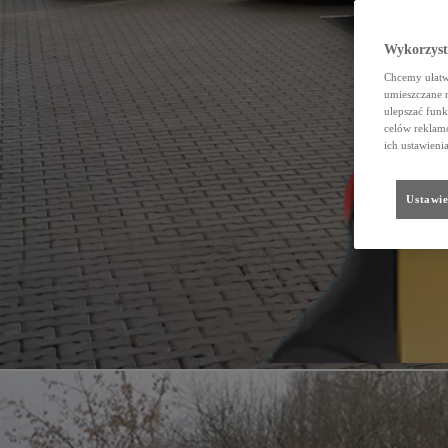
Wykorzystu
Chcemy ułatwi
umieszczane 
ulepszać funk
celów reklamo
ich ustawieni
Ustawie