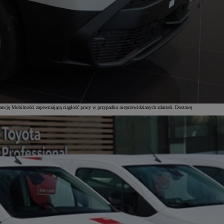
ancję Mobilności zapewniającą ciągłość pracy w przypadku nieprzewidzianych zdarzeń. Dostawę