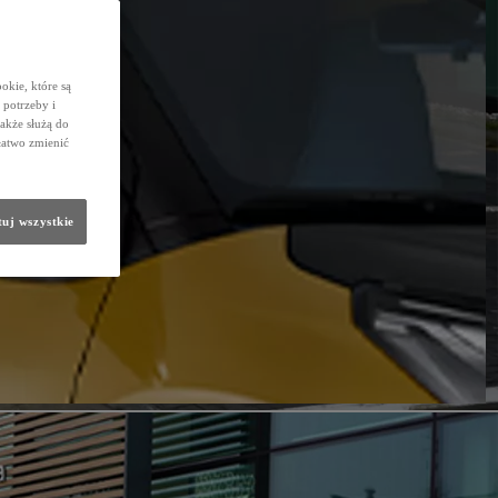
okie, które są
potrzeby i
także służą do
łatwo zmienić
uj wszystkie