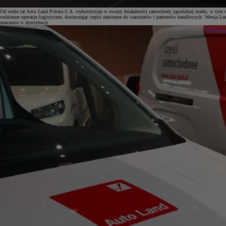
Od wielu lat Auto Land Polska S.A. wykorzystuje w swojej działalności samochody japońskiej marki, w 
codzienne operacje logistyczne, dostarczając części zamienne do warsztatów i partnerów handlowych. Wersja 
znaczenie w dystrybucji.