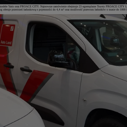
tym modele Yaris oraz PROACE CITY. Najnowsze zamówienie obejmuje 23 egzemplarze Toyoty PROACE CITY Lo
Long oferuje przestrzeń ładunkową o pojemności do 4,4 m³ oraz możliwość przewozu ładunków o masie do 1000 