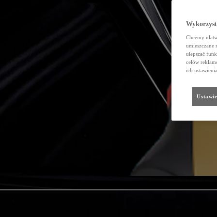
Wykorzystu
Chcemy ułatwi
umieszczane 
ulepszać funk
celów reklamo
ich ustawieni
Ustawie