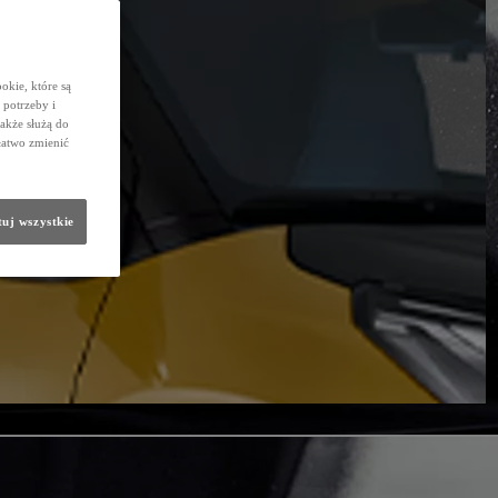
okie, które są
potrzeby i
także służą do
łatwo zmienić
uj wszystkie