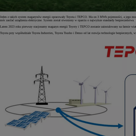
Jeden z takich system magazynów energii opracowały Toyota i TEPCO. Ma on 3 MWh pojemności, a jego moc wy
móc zasilać urządzenia elektryczne. System został stworzony w oparciu o najwyższe standardy bezpieczeństwa.
Latem 2023 roku pierwszy stacjonarny magazyn energii Toyoty i TEPCO zostanie zainstalowany na farmie wiatro
Toyota przy współudziale Toyota Industries, Toyota Tsusho i Denso od lat rozwija technologie bezpiecznych, 