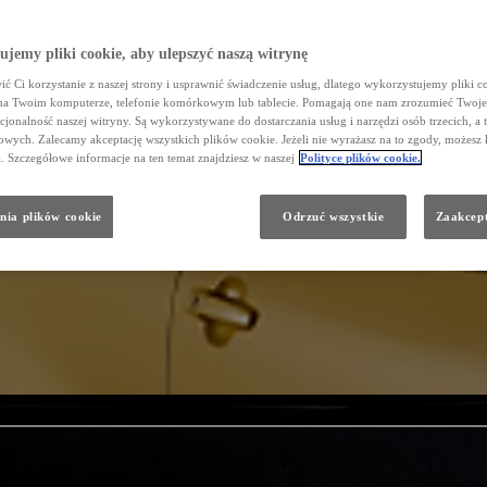
jemy pliki cookie, aby ulepszyć naszą witrynę
ć Ci korzystanie z naszej strony i usprawnić świadczenie usług, dlatego wykorzystujemy pliki co
na Twoim komputerze, telefonie komórkowym lub tablecie. Pomagają one nam zrozumieć Twoje 
cjonalność naszej witryny. Są wykorzystywane do dostarczania usług i narzędzi osób trzecich, a 
wych. Zalecamy akceptację wszystkich plików cookie. Jeżeli nie wyrażasz na to zgody, możesz 
a. Szczegółowe informacje na ten temat znajdziesz w naszej
Polityce plików cookie.
nia plików cookie
Odrzuć wszystkie
Zaakcept