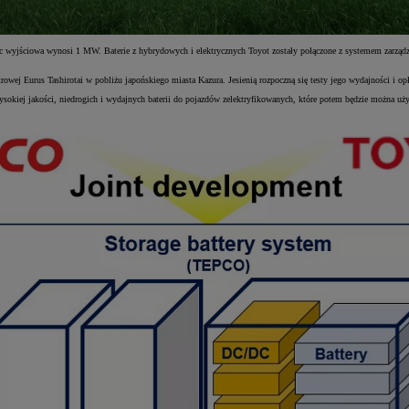
jściowa wynosi 1 MW. Baterie z hybrydowych i elektrycznych Toyot zostały połączone z systemem zarządzani
wej Eurus Tashirotai w pobliżu japońskiego miasta Kazura. Jesienią rozpoczną się testy jego wydajności i op
wysokiej jakości, niedrogich i wydajnych baterii do pojazdów zelektryfikowanych, które potem będzie można uż