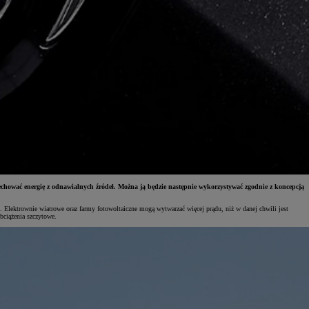
chować energię z odnawialnych źródeł. Można ją będzie następnie wykorzystywać zgodnie z koncepcją
i. Elektrownie wiatrowe oraz farmy fotowoltaiczne mogą wytwarzać więcej prądu, niż w danej chwili jest
bciążenia szczytowe.