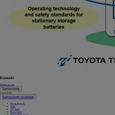
Kontakt
Napisz do nas
Samochody
Samochody
Samochody osobowe
Nowe Aygo X
Yaris
GR Yaris
Yaris Cross
Nowy Yaris Cross