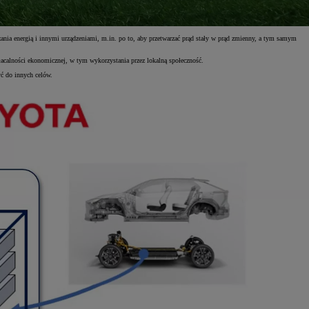
a energią i innymi urządzeniami, m.in. po to, aby przetwarzać prąd stały w prąd zmienny, a tym samym
łacalności ekonomicznej, w tym wykorzystania przez lokalną społeczność.
yć do innych celów.