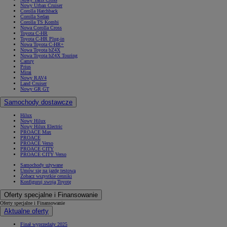
Nowy Urban Cruiser
Corolla Hatchback
Corolla Sedan
Corolla TS Kombi
Nowa Corolla Cross
Toyota C-HR
Toyota C-HR Plug-in
Od
105 300 zł
Nowa Toyota C-HR+
Nowa Toyota bZ4X
Corolla Hatchback
Nowa Toyota bZ4X Touring
Camry
HYBRID
Prius
Mirai
Nowy RAV4
Land Cruiser
Nowy GR GT
Samochody dostawcze
Hilux
Nowy Hilux
Nowy Hilux Electric
PROACE Max
PROACE
PROACE Verso
PROACE CITY
PROACE CITY Verso
Samochody używane
Umów się na jazdę testową
Zobacz wszystkie cenniki
Konfiguruj swoją Toyotę
Oferty specjalne i Finansowanie
Oferty specjalne i Finansowanie
Aktualne oferty
Finał wyprzedaży 2025