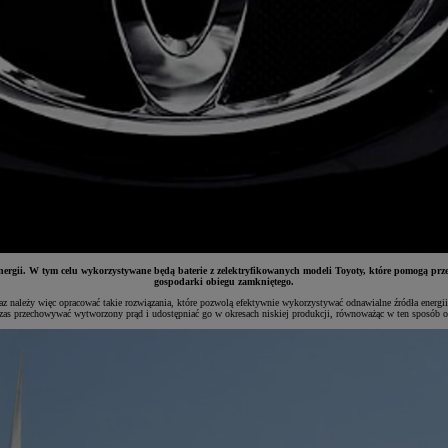
gii. W tym celu wykorzystywane będą baterie z zelektryfikowanych modeli Toyoty, które pomogą prze
gospodarki obiegu zamkniętego.
eraz należy więc opracować takie rozwiązania, które pozwolą efektywnie wykorzystywać odnawialne źródła energi
zas przechowywać wytworzony prąd i udostępniać go w okresach niskiej produkcji, równoważąc w ten sposób o