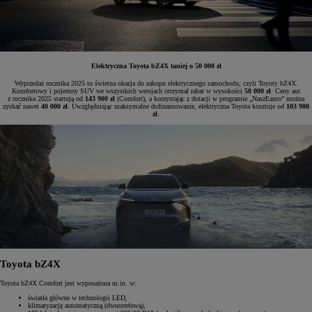
Elektryczna Toyota bZ4X taniej o 50 000 zł
Wyprzedaż rocznika 2025 to świetna okazja do zakupu elektrycznego samochodu, czyli Toyoty bZ4X.
Komfortowy i pojemny SUV we wszystkich wersjach otrzymał rabat w wysokości
50 000 zł
. Ceny aut
z rocznika 2025 startują od
143 900 zł
(Comfort), a korzystając z dotacji w programie „NaszEauto” można
zyskać nawet
40 000 zł
. Uwzględniając maksymalne dofinansowanie, elektryczna Toyota kosztuje od
103 900
zł
.
Toyota bZ4X
Toyota bZ4X Comfort jest wyposażona m.in. w:
światła główne w technologii LED,
klimatyzację automatyczną (dwustrefową),