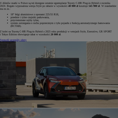
U dilerów marki w Polsce są też dostępne ostatnie egzemplarze Toyoty C-HR Plug-in Hybrid z rocznika
2024. Bogato wyposażona wersja Style po rabacie w wysokości
40 000 zł
kosztuje
145 900 zł
. W standardzie
ma m.in.:
18" felgi aluminiowe z oponami 225/55 R18,
przednie i tylne czujniki parkowania,
przyciemniane szyby tylne,
system ostrzegania o ruchu poprzecznym z tyłu pojazdu z funkcją automatycznego hamowania
(RCTAB).
Z kolei na Toyotę C-HR Plug-in Hybrid z 2025 roku produkcji w wersjach Style, Executive, GR SPORT
i Tokyo Edition obowiązuje rabat w wysokości
20 000 zł
.
Sprawdź szczegóły oferty