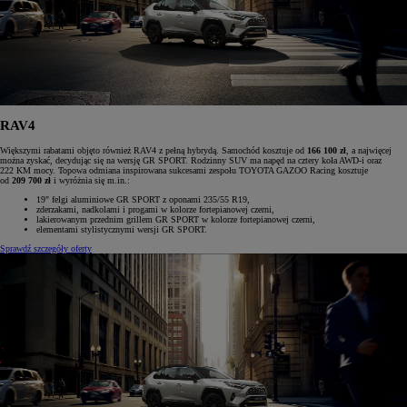
RAV4
Większymi rabatami objęto również RAV4 z pełną hybrydą. Samochód kosztuje od
166 100 zł
, a najwięcej
można zyskać, decydując się na wersję GR SPORT. Rodzinny SUV ma napęd na cztery koła AWD-i oraz
222 KM mocy. Topowa odmiana inspirowana sukcesami zespołu TOYOTA GAZOO Racing kosztuje
od
209 700 zł
i wyróżnia się m.in.:
19" felgi aluminiowe GR SPORT z oponami 235/55 R19,
zderzakami, nadkolami i progami w kolorze fortepianowej czerni,
lakierowanym przednim grillem GR SPORT w kolorze fortepianowej czerni,
elementami stylistycznymi wersji GR SPORT.
Sprawdź szczegóły oferty