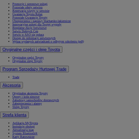
Promocje i sezonowe usługi
Pozostałe oferty serwisu
Rezerwacja wizyty w serwisie
Gwarancja Toyota Relax
Pozostałe Gwarancje Toyoty
Ubezpieczenia i naprawy blacharsko-lakiernicze
Innowacyjne usługi dla Twojej wygody
Bezpłatne Akcje Serwisowe
Serwis Dobrych Cen
Serwis w ASO się opłaca
Dostęp do informacji serwisowych
Wykaz wydanych zaświadczeń o odbytym szkoleniu (pdf)
Oryginalne części i oleje Toyota
Oryginalne części Toyoty
Oryginalne oleje Toyoty
Program Sprzedaży Hurtowej Trade
Trade
Akcesoria
Oryginalne akcesoria Toyoty
Opony i koła zimowe
Zabudowy samochodów dostawczych
Zabezpieczenia i alarmy
Sklep Toyoty
Strefa klienta
Aplikacja MyToyota
Instrukcje obsługi
Aktualizacja map
System Bluetooth®
Karty Ratownicze