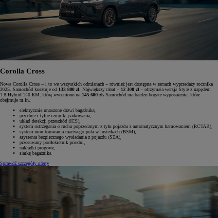
Corolla Cross
Nowa Corolla Cross – i to we wszystkich odmianach – również jest dostępna w ramach wyprzedaży rocznika
2025. Samochód kosztuje od
133 800 zł
. Największy rabat –
12 300 zł
– otrzymała wersja Style z napędem
1.8 Hybrid 140 KM, którą wyceniono na
145 600 zł.
Samochód ma bardzo bogate wyposażenie, które
obejmuje m.in.:
elektrycznie unoszone drzwi bagażnika,
przednie i tylne czujniki parkowania,
układ detekcji przeszkód (ICS),
system ostrzegania o ruchu poprzecznym z tyłu pojazdu z automatycznym hamowaniem (RCTAB),
system monitorowania martwego pola w lusterkach (BSM),
asystenta bezpiecznego wysiadania z pojazdu (SEA),
przesuwany podłokietnik przedni,
nakładki progowe,
siatkę bagażnika.
Sprawdź szczegóły oferty