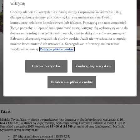
witrynę
Chcemy ułatwić Ci korzystanie z naszej strony i usprawnić świadczenie usług,
dlatego wykorzystujemy pliki cookie, które są umieszczane na Twoim
komputerze, telefonie komórkowym lub tablecie. Pomagają one nam zrozumieć
Twoje potrzeby i ulepszać funkcjonalność naszej witryny. Są wykorzystywane do
dostarczania usług i narzędzi osób trzecich, a także służą do celów reklamowych.
Zalecamy akceptację wszystkich plików cookie. Jeżeli nie wyrażasz na to zgody,
możesz łatwo zmienić ich ustawienia. Szczegółowe informacje na ten temat
znajdziesz w naszej
Polityce plików cookie.
Odrzuć wszystkie
Zaakceptuj wszystkie
Ustawienia plików cookie
Yaris
Miejska Toyota Yaris w ofercie wyprzedażowej jest dostępna w obu hybrydowych wariantach (116
KM i 130 KM), a klienci najwięcej zyskają, wybierając wersję Comfort z układem o mocy 116 KM.
Samochód z rocznika 2025 kosztuje od
89 400 zł
(
14 500 zł
mniej od ceny katalogowej). Na liście
wyposażenia znajdziemy m.in.:
15" felgi aluminiowe z oponami 185/65 R15,
klimatyzację automatyczną (jednostrefową),