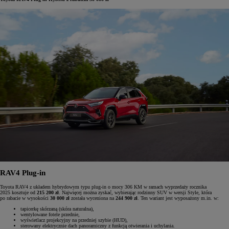
RAV4 Plug-in
Toyota RAV4 z układem hybrydowym typu plug-in o mocy 306 KM w ramach wyprzedaży rocznika
2025 kosztuje od
215 200 zł
. Najwięcej można zyskać, wybierając rodzinny SUV w wersji Style, która
po rabacie w wysokości
30 000 zł
została wyceniona na
244 900 zł
. Ten wariant jest wyposażony m.in. w:
tapicerkę skórzaną (skóra naturalna),
wentylowane fotele przednie,
wyświetlacz projekcyjny na przedniej szybie (HUD),
sterowany elektrycznie dach panoramiczny z funkcją otwierania i uchylania.