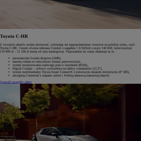
Toyota C-HR
Z wysokich rabatów można skorzystać, wybierając też najpopularniejszy crossover na polskim rynku, czyli
Toyotę C-HR. Cennik otwiera odmiana Comfort z napędem 1.8 Hybrid o mocy 140 KM, która kosztuje
119 800 zł – 21 100 zł mniej od ceny katalogowej. Wyposażenie tej wersji obejmuje m.in.:
automatyczne światła drogowe (AHB),
kamerę cofania ze statycznymi liniami pomocniczymi,
system monitorowania martwego pola w lusterkach (BSM),
Digital Cockpit – cyfrowy wyświetlacz na tablicy wskaźników (12,3"),
system multimedialny Toyota Smart Connect® z kolorowym ekranem dotykowym (8" HD),
nawigację Connected z mapami online i 4-letnią darmową transmisją danych.
Sprawdź szczegóły oferty