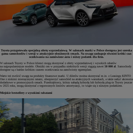
Toyota przygotowała specjalną ofertę wyprzedażową. W salonach marki w Polsce dostępna jest szeroka
gama samochodów i wersji w atrakcyjnie obniżonych cenach. Na uwagę zasługuje również krótki czas
oczekiwania na zamówione auta i niższy podatek dla firm.
W salonach Toyoty w Polsce klienci mogą skorzystać z oferty wyprzedażowej i wysokich rabatów
na najpopularniejsze modele. Obniżki cen w przypadku niektórych wersji sięgają nawet
50 000 zł
. Samochody
dostępne są z bardzo krótkim czasem oczekiwania na zamówiony egzemplarz.
Warto też zwrócić uwagę na produkty finansowe marki. U dilerów można skorzystać m.in. z Leasingu KINTO
One z niskimi miesięcznymi ratami, ubezpieczyć samochód na atrakcyjnych warunkach, a także nabyć akcesoria
dodatkowe w promocyjnych cenach. Przedsiębiorcy, którzy nabędą hybrydę lub hybrydę plug-in Toyoty jeszcze
w 2025 roku, mogą skorzystać z tegorocznych limitów amortyzacji, co wiąże się z niższym podatkiem.
Miejskie bestsellery z wysokimi rabatami