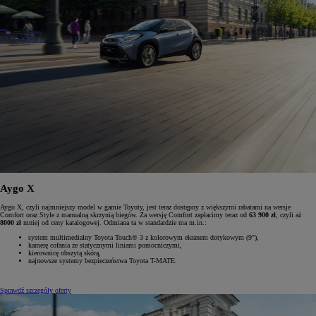
Aygo X
Aygo X, czyli najmniejszy model w gamie Toyoty, jest teraz dostępny z większymi rabatami na wersje
Comfort oraz Style z manualną skrzynią biegów. Za wersję Comfort zapłacimy teraz od
63 900 zł
, czyli aż
8000 zł
mniej od ceny katalogowej. Odmiana ta w standardzie ma m.in.:
system multimedialny Toyota Touch® 3 z kolorowym ekranem dotykowym (9"),
kamerę cofania ze statycznymi liniami pomocniczymi,
kierownicę obszytą skórą,
najnowsze systemy bezpieczeństwa Toyota T-MATE.
Sprawdź szczegóły oferty