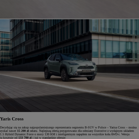
Yaris Cross
Decydując się na zakup najpopularniejszego reprezentanta segmentu B-SUV w Polsce – Yarisa Cross – można
zyskać nawet
15 200 zł
rabatu. Najlepszą ofertą przygotowano dla odmiany Executive z wydajnym układem
1.5 Hybrid Dynamic Force o mocy 130 KM i inteligentnym napędem na wszystkie koła AWD-i. Wersja
ta kosztuje od
133 700 zł
i już w standardzie oferuje: