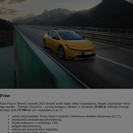
Prius
Prius Plug-in Hybrid z rocznika 2025 również został objęty ofertą wyprzedażową. Bogato wyposażone wersje
tego modelu – Prestige i Executive – są teraz dostępne z rabatem w wysokości
26 000 zł
. Odmiana Prestige
kosztuje teraz
179 900 zł
i jest wyposażona m.in. w:
system multimedialny Toyota Smart Connect® z kolorowym ekranem dotykowym (12,3"),
klimatyzację automatyczną (dwustrefową),
światła matrycowe w technologii LED,
podgrzewaną kierownicę,
elektrycznie unoszone drzwi bagażnika,
systemy Toyota Safety Sense.