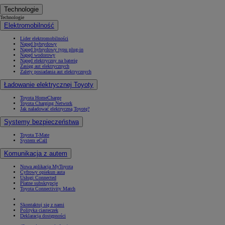
Technologie
Technologie
Elektromobilność
Lider elektromobilności
Napęd hybrydowy
Napęd hybrydowy typu plug-in
Napęd wodorowy
Napęd elektryczny na baterię
Zasięg aut elektrycznych
Zalety posiadania aut elektrycznych
Ładowanie elektrycznej Toyoty
Toyota HomeCharge
Toyota Charging Network
Jak naładować elektryczną Toyotę?
Systemy bezpieczeństwa
Toyota T-Mate
System eCall
Komunikacja z autem
Nowa aplikacja MyToyota
Cyfrowy opiekun auta
Usługi Connected
Płatne subskrypcje
Toyota Connectivity Match
Skontaktuj się z nami
Polityka ciasteczek
Deklaracja dostępności