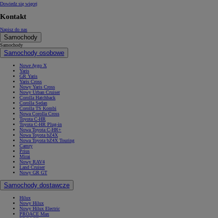
Dowiedz się więcej
Kontakt
Napisz do nas
Samochody
Samochody
Samochody osobowe
Nowe Aygo X
Yaris
GR Yaris
Yaris Cross
Nowy Yaris Cross
Nowy Urban Cruiser
Corolla Hatchback
Corolla Sedan
Corolla TS Kombi
Nowa Corolla Cross
Toyota C-HR
Toyota C-HR Plug-in
Nowa Toyota C-HR+
Nowa Toyota bZ4X
Nowa Toyota bZ4X Touring
Camry
Prius
Mirai
Nowy RAV4
Land Cruiser
Nowy GR GT
Samochody dostawcze
Hilux
Nowy Hilux
Nowy Hilux Electric
PROACE Max