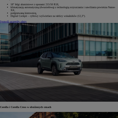
18" felgi aluminiowe z oponami 215/50 R18,
klimatyzację automatyczną (dwustrefową) z technologią oczyszczania i nawilżania powietrza Nanoe-
X®,
podgrzewaną kierownicę,
Digital Cockpit – cyfrowy wyświetlacz na tablicy wskaźników (12,3").
Sprawdź szczegóły oferty
Corolla i Corolla Cross w obniżonych cenach