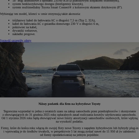
18" felgi aluminiowe z oponami 235/60 R18 (z plastikowym kołpakiem ochronnym),
system bezkluczykowego dostępu (Inteligentny kluczyk),
system multimedialny Toyota Smart Connect® z kolorowym ekranem dotykowym (8").
Wybierając ten model, klienci w cenie otrzymują także akcesoria:
trójfazowy kabel do ładowania AC o długości 7,5 m (Typ 2, 32A),
kabel do ładowania AC z gniazdka domowego 230 V o długości 6 m,
pokrowiec na kabel,
dywaniki welurowe,
nakładki progowe.
Sprawdź szczegóły oferty
Niższy podatek dla firm na hybrydowe Toyoty
Tegoroczna wyprzedaż to jedna z ostatnich szans na zakup samochodu przez przedsiębiorców i skorzystanie
z obowiązujących do 31 grudnia 2025 roku opłacalnych zasad rozliczania kosztów użytkowania samochodu.
Od 1 stycznia 2026 roku będą obowiązywać nowe limity amortyzacji samochodów osobowych, które wpłyną
na wysokość podatku.
Firmy, które do końca roku włączą do swojej floty nowe Toyoty z napędem hybrydowym lub hybrydy plug-in
i wprowadzą je do środków trwałych, w perspektywie 5 lat mogą zyskać nawet do 11 950 zł (w zależności
od formy opodatkowania) na jednym pojeździe.