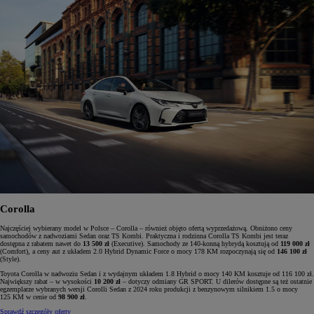
Corolla
Najczęściej wybierany model w Polsce – Corolla – również objęto ofertą wyprzedażową. Obniżono ceny
samochodów z nadwoziami Sedan oraz TS Kombi. Praktyczna i rodzinna Corolla TS Kombi jest teraz
dostępna z rabatem nawet do
13 500 zł
(Executive). Samochody ze 140-konną hybrydą kosztują od
119 000 zł
(Comfort), a ceny aut z układem 2.0 Hybrid Dynamic Force o mocy 178 KM rozpoczynają się od
146 100 zł
(Style).
Toyota Corolla w nadwoziu Sedan i z wydajnym układem 1.8 Hybrid o mocy 140 KM kosztuje od 116 100 zł.
Największy rabat – w wysokości
10 200 zł
– dotyczy odmiany GR SPORT. U dilerów dostępne są też ostatnie
egzemplarze wybranych wersji Corolli Sedan z 2024 roku produkcji z benzynowym silnikiem 1.5 o mocy
125 KM w cenie od
98 900 zł
.
Sprawdź szczegóły oferty