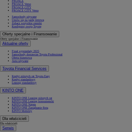
PROACE
PROACE Verso
PROACE CITY
PROACE CITY Verso
Samochody używane
Umów się na jazdę testową
Zobacz wszystkie cenniki
Konfiguruj swoją Toyotę
Oferty specjalne i Finansowanie
Oferty specjalne i Finansowanie
Aktualne oferty
Finał wyprzedaży 2025
Samochody dostawcze Toyota Professional
Oferta biznesowa
Auta używane
Toyota Financial Services
Kredyt niższych rat Toyota Easy
Kredyt standardowy
Leasing standardowy
KINTO ONE
KINTO ONE Leasing niższych rat
KINTO ONE Leasing konsumencki
KINTO ONE Najem
KINTO ONE Zarządzanie flotą
KINTO Mobility
Dla właścicieli
Dla właścicieli
Serwis