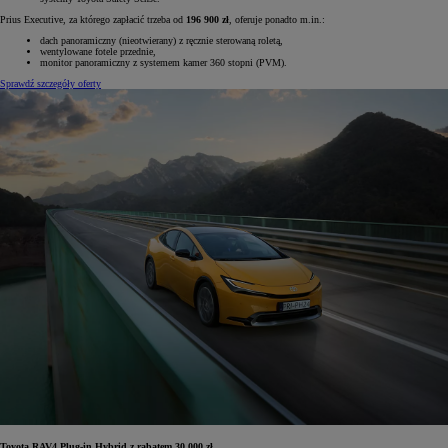
Prius Executive, za którego zapłacić trzeba od
196 900 zł
, oferuje ponadto m.in.:
dach panoramiczny (nieotwierany) z ręcznie sterowaną roletą,
wentylowane fotele przednie,
monitor panoramiczny z systemem kamer 360 stopni (PVM).
Sprawdź szczegóły oferty
Toyota RAV4 Plug-in Hybrid z rabatem 30 000 zł