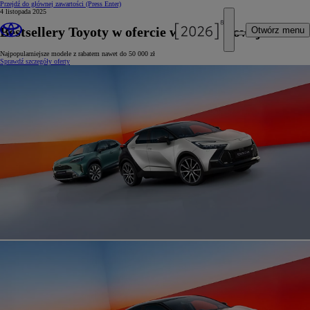
Przejdź do głównej zawartości
(Press Enter)
4 listopada 2025
Bestsellery Toyoty w ofercie wyprzedażowej
Otwórz menu
Najpopularniejsze modele z rabatem nawet do 50 000 zł
Sprawdź szczegóły oferty