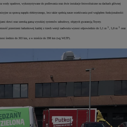
ki na wody opadowe, wykorzystywane do podlewania oraz dwie instalacje fotowoltaiczne na dachach głównej
isyjne za sprawą napędu elektrycznego, lecz także spełnią nasze oczekiwania pod względem funkcjonalności
cjami drzwi oraz szeroką gamą wysokiej systemów zabudowy, objętych gwarancją Toyoty.
3
3
ność przestrzeni ładunkowej każdej z trzech wersji nadwozia wynosi odpowiednio do 5,1 m
, 5,8 m
oraz
wynosi średnio do 303 km, a w mieście do 398 km (wg WLTP).