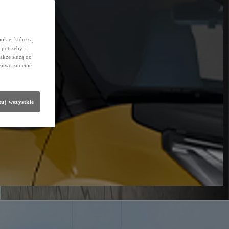
okie, które są
potrzeby i
także służą do
łatwo zmienić
uj wszystkie