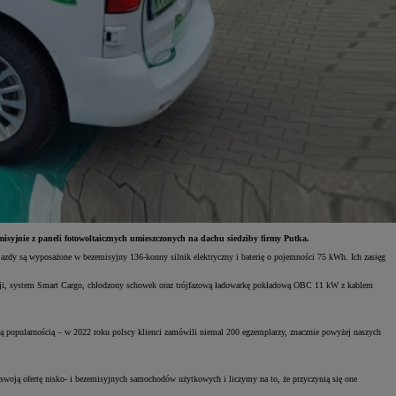
yjnie z paneli fotowoltaicznych umieszczonych na dachu siedziby firmy Putka.
jazdy są wyposażone w bezemisyjny 136-konny silnik elektryczny i baterię o pojemności 75 kWh. Ich zasięg
i, system Smart Cargo, chłodzony schowek oraz trójfazową ładowarkę pokładową OBC 11 kW z kablem
ącą popularnością – w 2022 roku polscy klienci zamówili niemal 200 egzemplarzy, znacznie powyżej naszych
ą ofertę nisko- i bezemisyjnych samochodów użytkowych i liczymy na to, że przyczynią się one