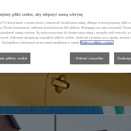
jemy pliki cookie, aby ulepszyć naszą witrynę
ć Ci korzystanie z naszej strony i usprawnić świadczenie usług, dlatego wykorzystujemy pliki co
na Twoim komputerze, telefonie komórkowym lub tablecie. Pomagają one nam zrozumieć Twoje 
cjonalność naszej witryny. Są wykorzystywane do dostarczania usług i narzędzi osób trzecich, a 
wych. Zalecamy akceptację wszystkich plików cookie. Jeżeli nie wyrażasz na to zgody, możesz 
a. Szczegółowe informacje na ten temat znajdziesz w naszej
Polityce plików cookie.
nia plików cookie
Odrzuć wszystkie
Zaakcept