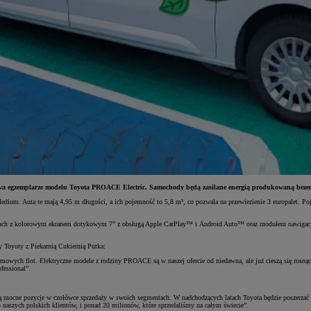
dwa egzemplarze modelu Toyota PROACE Electric. Samochody będą zasilane energią produkowaną bezemis
dium. Auta te mają 4,95 m długości, a ich pojemność to 5,8 m³, co pozwala na przewiezienie 3 europalet. Po
ouch z kolorowym ekranem dotykowym 7” z obsługą Apple CarPlay™ i Android Auto™ oraz modułem nawigacj
 Toyoty z Piekarnią Cukiernią Putka:
firmowych flot. Elektryczne modele z rodziny PROACE są w naszej ofercie od niedawna, ale już cieszą się rosn
fessional”.
 pozycje w czołówce sprzedaży w swoich segmentach. W nadchodzących latach Toyota będzie poszerzać swoj
o naszych polskich klientów, i ponad 20 milionów, które sprzedaliśmy na całym świecie”.