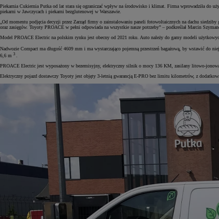
Piekarnia Cukiernia Putka od lat stara się ograniczać wpływ na środowisko i klimat. Firma wprowadziła do uży
piekarni w Jawczycach i piekarni bezglutenowej w Warszawie.
„Od momentu podjęcia decyzji przez Zarząd firmy o zainstalowaniu paneli fotowoltaicznych na dachu siedziby
oraz zasięgów. Toyoty PROACE w pełni odpowiada na wszystkie nasze potrzeby” – podkreślał Marcin Szymanek
Model PROACE Electric na polskim rynku jest obecny od 2021 roku. Auto należy do gamy modeli użytkowych T
Nadwozie Compact ma długość 4609 mm i ma wystarczająco pojemną przestrzeń bagażową, by wstawić do niej
3
6,6 m
.
PROACE Electric jest wyposażony w bezemisyjny, elektryczny silnik o mocy 136 KM, zasilany litowo-jonową
Elektryczny pojazd dostawczy Toyoty jest objęty 3-letnią gwarancją E-PRO bez limitu kilometrów, z dodatkową