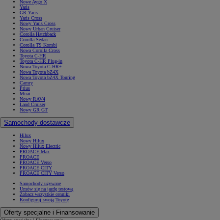
Nowe Aygo X
Yaris
GR Yaris
Yaris Cross
Nowy Yaris Cross
Nowy Urban Cruiser
Corolla Hatchback
Corolla Sedan
Corolla TS Kombi
Nowa Corolla Cross
Toyota C-HR
Toyota C-HR Plug-in
Nowa Toyota C-HR+
Nowa Toyota bZ4X
Nowa Toyota bZ4X Touring
Camry
Prius
Mirai
Nowy RAV4
Land Cruiser
Nowy GR GT
Samochody dostawcze
Hilux
Nowy Hilux
Nowy Hilux Electric
PROACE Max
PROACE
PROACE Verso
PROACE CITY
PROACE CITY Verso
Samochody używane
Umów się na jazdę testową
Zobacz wszystkie cenniki
Konfiguruj swoją Toyotę
Oferty specjalne i Finansowanie