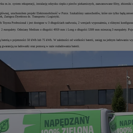
tku m.in. system rekuperacji, instalację odzysku ciepła z pieców piekarniczych, zaawansowane filtry, zbiorni
 głównej, uruchomiłem projekt Elektromobilność w Putce. Szukaliśmy samochodów, które nie tylko będą zeroem
, Zastępca Dyrektora ds. Transportu i Logistyki.
oyota Professional i jest dostępne w 3 długościach nadwozia, 2 wersjach wyposażenia, z różnymi konfigura
 2 europalety. Odmiany Medium o długości 4959 mm i Long o długości 5309 mm mieszczą 3 europalety. Pojem
 baterią o pojemności 50 kWh lub 75 kWh. W zależności od wielkości baterii, zasięg na jednym ładowaniu 
 gwarancją na ładowarki oraz pomocą w razie rozładowania baterii.