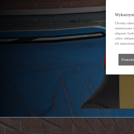
Wykorzystu
Chcemy ułatwi
umieszczane 
ulepszać funk
celów reklamo
ich ustawieni
Ustawie