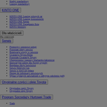
Kredyt standardowy
Leasing standardowy
KINTO ONE
KINTO ONE Leasing niższych rat
KINTO ONE Leasing konsumencki
KINTO ONE Najem
KINTO ONE Zarządzanie flotą
KINTO Mobility
Dla właścicieli
Dla właścicieli
Serwis
Promocje i sezonowe usługi
Pozostałe oferty serwisu
Rezerwacja wizyty w serwisie
Gwarancja Toyota Relax
Pozostałe Gwarancje Toyoty
Ubezpieczenia i naprawy blacharsko-lakiernicze
Innowacyjne usługi dla Twojej wygody
Bezpłatne Akcje Serwisowe
Serwis Dobrych Cen
Serwis w ASO się opłaca
Dostęp do informacji serwisowych
Wykaz wydanych zaświadczeń o odbytym szkoleniu (pdf)
Oryginalne części i oleje Toyota
Oryginalne części Toyoty
Oryginalne oleje Toyoty
Program Sprzedaży Hurtowej Trade
Trade