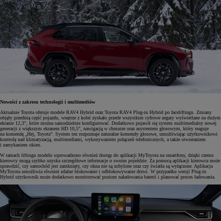
Nowości z zakresu technologii i multimediów
Aktualnie Toyota oferuje modele RAV4 Hybrid oraz Toyota RAV4 Plug-in Hybrid po faceliftingu. Zmiany
objęły przednią część pojazdu, wnętrze z kolei zyskało przede wszystkim cyfrowe zegary wyświetlane na dużym
ekranie 12,3", które można samodzielnie konfigurować. Dodatkowo pojawił się system multimedialny nowej
generacji z większym ekranem HD 10,5", nawigacją w chmurze oraz asystentem głosowym, który reaguje
na komendę „Hej, Toyota”. System ten rozpoznaje naturalne komendy głosowe, umożliwiając użytkownikowi
kontrolę nad klimatyzacją, multimediami, wykonywaniem połączeń telefonicznych, a także otwieraniem
i zamykaniem okien.
W ramach liftingu modelu wprowadzono również dostęp do aplikacji MyToyota na smartfony, dzięki czemu
kierowcy mogą szybko uzyska
szczegółowe informacje o swoim pojeździe. Za pomocą aplikacji kierowca może
sprawdzić, czy samochód jest zamknięty, czy okna nie są uchylone oraz czy światła są wyłączone. Aplikacja
MyToyota umożliwia również zdalne blokowanie i odblokowywanie drzwi. W przypadku wersji Plug-in
Hybrid użytkownik może dodatkowo monitorować poziom naładowania baterii i planować proces ładowania.