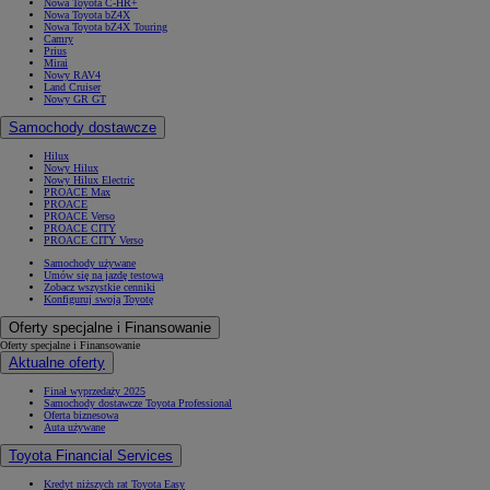
Nowa Toyota C-HR+
Nowa Toyota bZ4X
Nowa Toyota bZ4X Touring
Camry
Prius
Mirai
Nowy RAV4
Land Cruiser
Nowy GR GT
Samochody dostawcze
Hilux
Nowy Hilux
Nowy Hilux Electric
PROACE Max
PROACE
PROACE Verso
PROACE CITY
PROACE CITY Verso
Samochody używane
Umów się na jazdę testową
Zobacz wszystkie cenniki
Konfiguruj swoją Toyotę
Oferty specjalne i Finansowanie
Oferty specjalne i Finansowanie
Aktualne oferty
Finał wyprzedaży 2025
Samochody dostawcze Toyota Professional
Oferta biznesowa
Auta używane
Toyota Financial Services
Kredyt niższych rat Toyota Easy