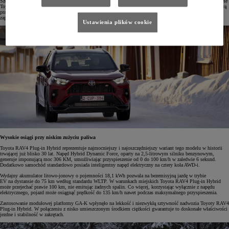
Szefowa działu Home Products and Services w Which? Natalie Hitchins tak komentuje te wyniki: „Właściciele
Toyoty RAV4 powiedzieli nam, że ten model to strzał w dziesiątkę, jeśli chodzi o codzienną jazdę, wyjątkową
praktyczność, swobodną jazdę i bezpieczeństwo. Podkreślano także niezawodność Toyoty. Wariant PHEV
zapewnia doskonałe osiągi i niskie zużycie paliwa nawet wtedy, gdy nie można regularnie ładować baterii.”
Ustawienia plików cookie
Wysokie osiągi przy niskim zużyciu paliwa
Toyota RAV4 Plug-in Hybrid reprezentuje najmocniejszy i najoszczędniejszy wariant tego modelu w historii
trwającej już blisko 30 lat. Napęd Hybrid Dynamic Force, oparty na 2,5-litrowym silniku benzynowym,
generuje imponującą moc 306 KM, umożliwiając przyspieszenie od 0 do 100 km/h w zaledwie 6 sekund.
Dodatkowo samochód standardowo posiada inteligentny napęd elektryczny na cztery koła AWD-i.
Wydajny akumulator litowo-jonowy o pojemności 18,1 kWh pozwala na bezemisyjną jazdę w trybie
EV na dystansie do 75 km według standardu WLTP. W warunkach miejskich Toyota RAV4 Plug-in Hybrid
może przejechać prawie 100 km, nie emitując żadnych spalin. Co więcej, korzystając wyłącznie z napędu
elektrycznego, pojazd może osiągnąć prędkość do 135 km/h nawet podczas maksymalnego przyspieszenia.
Zastosowanie modułowej platformy GA-K wpłynęło na lekkość i niezwykłą sztywność nadwozia Toyoty RAV4
Plug-in Hybrid. W połączeniu z nisko umieszczonym środkiem ciężkości gwarantuje to doskonałe właściwości
jezdne i stabilność w zakrętach.