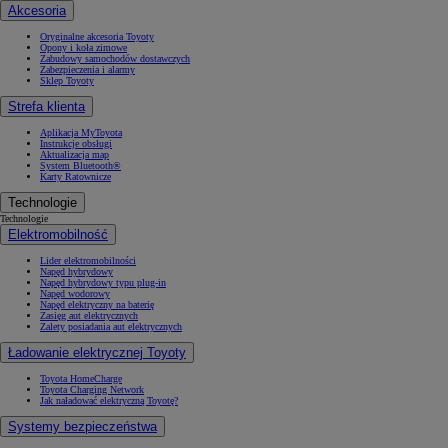
Akcesoria
Oryginalne akcesoria Toyoty
Opony i koła zimowe
Zabudowy samochodów dostawczych
Zabezpieczenia i alarmy
Sklep Toyoty
Strefa klienta
Aplikacja MyToyota
Instrukcje obsługi
Aktualizacja map
System Bluetooth®
Karty Ratownicze
Technologie
Technologie
Elektromobilność
Lider elektromobilności
Napęd hybrydowy
Napęd hybrydowy typu plug-in
Napęd wodorowy
Napęd elektryczny na baterię
Zasięg aut elektrycznych
Zalety posiadania aut elektrycznych
Ładowanie elektrycznej Toyoty
Toyota HomeCharge
Toyota Charging Network
Jak naładować elektryczną Toyotę?
Systemy bezpieczeństwa