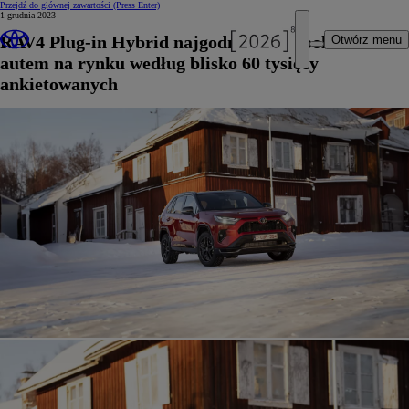
Przejdź do głównej zawartości
(Press Enter)
1 grudnia 2023
RAV4 Plug-in Hybrid najgodniejszym polecenia
Otwórz menu
autem na rynku według blisko 60 tysięcy
ankietowanych