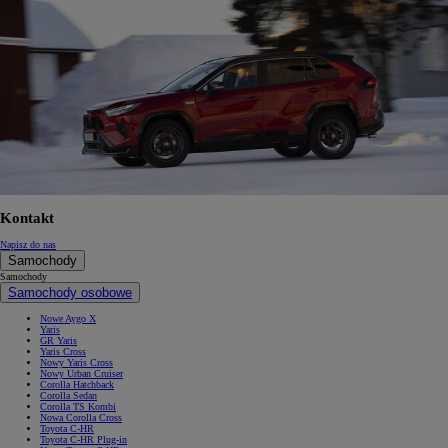
Kontakt
Napisz do nas
Samochody
Samochody
Samochody osobowe
Nowe Aygo X
Yaris
GR Yaris
Yaris Cross
Nowy Yaris Cross
Nowy Urban Cruiser
Corolla Hatchback
Corolla Sedan
Corolla TS Kombi
Nowa Corolla Cross
Toyota C-HR
Toyota C-HR Plug-in