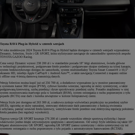
Toyota RAV4 Plug-in Hybrid w czterech wersjach
W roku modelowym 2024 Toyota RAV4 Plug-in Hybrid będzie dostępna w czterech wersjach wyposażenia:
Dynamic, Selection, Style i GR SPORT, która stylistycznie nawiązuje do samochodów sportowych zespołu
TOYOTA GAZOO Racing.
Cena wersji Dynamic wynosi 238 200 zł i w standardzie posiada 18" felgi aluminiowe, światła główne
w technologii projektorowej, podgrzewane fotele przednie i podgrzewane skrajne siedzenia na tylnej kanapie,
system bezkluczykowego dostępu do samochodu, system multimedialny Toyota Smart Connect® z 10,5"
ekranem HD, interfejs Apple CarPlay® i Android Auto™, a także nawigację Connected z mapami online
i offline oraz 4-letnią darmową transmisją danych.
Wersję Selection można kupić już od 256 700 zł, a dodatkowo wyposażono ją w monitor panoramiczny
z systemem kamer 360 stopni (PVM), cyfrowe lusterko wsteczne, tapicerkę ze skóry syntentyczej, a także
podgrzewaną kierownicę, szybę przednią i dysze spryskiwaczy przedniej szyby. Ponadto znajdziemy w niej
system monitorowania martwego pola w lusterkach (BSM), system ostrzegania o ruchu poprzecznym z tyłu
pojazdu (RCTA) oraz dach i lusterka zewnętrzne w kolorze fortepianowej czerni.
Wersja Style jest dostępna od 263 300 zł, a nabywca zyskuje wyświetlacz projekcyjny na przedniej szybie
(HUD), tapicerkę ze skóry naturalnej, sterowany elektrycznie dach panoramiczny z funkcją otwierania
i uchylania, pamięć ustawień fotela kierowcy, wentylowane fotele przednie oraz elektryczną regulację położenia
fotela pasażera (bez regulacji wysokości).
Topowa wersja GR SPORT kosztuje 276 200 zł i przede wszystkim oferuje sportową stylistykę i lepsze
właściwości jezdne dzięki sztywniejszym sprężynom i amortyzatorom. Od wersji Style odróżnia się także 19"
felgami aluminiowymi GR SPORT, tapicerką GR SPORT (zamsz syntetyczny i skóra syntetyczna) czy też
systemem ostrzegania o ruchu poprzecznym z tyłu pojazdu z automatycznym hamowaniem (RCTAB).