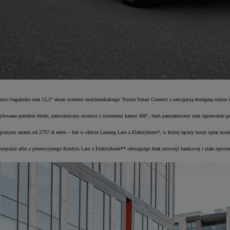
 drzwi bagażnika oraz 12,3" ekran systemu multimedialnego Toyota Smart Connect z nawigacją dostępną online 
ylowane przednie fotele, panoramiczny monitor z systemem kamer 360°, dach panoramiczny oraz ogrzewanie pr
znymi ratami od 2757 zł netto – lub w ofercie Leasing Lato z Elektrykiem*, w której łączny koszt opłat mo
sięcznie albo z promocyjnego Kredytu Lato z Elektrykiem** oferującego brak prowizji bankowej i stałe opr