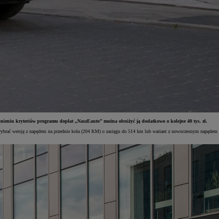
pełnieniu kryteriów programu dopłat „NaszEauto” można obniżyć ją dodatkowo o kolejne 40 tys. zł.
ybrać wersję z napędem na przednie koła (204 KM) o zasięgu do 514 km lub wariant z nowoczesnym napędem