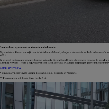
Od
105 300 zł
Corolla Hatchback
HYBRID
Standardowe wyposażenie w akcesoria do ładowania
Toyota ułatwia kierowcom wejście w świat elektromobilności, oferując w standardzie kable do ładowania dla 
230 V.
W salonach dostępna jest również domowa ładowarka Toyota HomeCharge, dopasowana zarówno do specyfiki poja
Charging Network – jednej z największych sieci stacji ładowania w Europie obejmującej prawie milion punkt
Cennik Toyoty bZ4X
* Finansującym jest Toyota Leasing Polska Sp. z o.o. z siedzibą w Warszawie.
** Finansującym jest Toyota Bank Polska S.A.