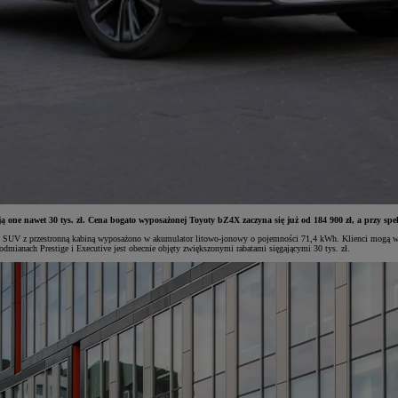
ją one nawet 30 tys. zł. Cena bogato wyposażonej Toyoty bZ4X zaczyna się już od 184 900 zł, a przy s
wy SUV z przestronną kabiną wyposażono w akumulator litowo-jonowy o pojemności 71,4 kWh. Klienci mogą w
nach Prestige i Executive jest obecnie objęty zwiększonymi rabatami sięgającymi 30 tys. zł.