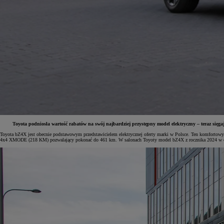
Toyota podniosła wartość rabatów na swój najbardziej przystępny model elektryczny – teraz sięga
Toyota bZ4X jest obecnie podstawowym przedstawicielem elektrycznej oferty marki w Polsce. Ten komforto
4x4 XMODE (218 KM) pozwalający pokonać do 461 km. W salonach Toyoty model bZ4X z rocznika 2024 w odmia
Od
81 900 zł
Yaris Cross
HYBRID