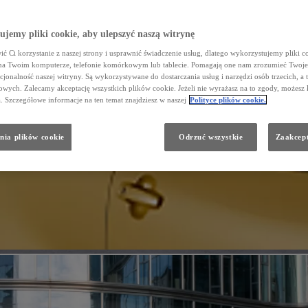
jemy pliki cookie, aby ulepszyć naszą witrynę
ć Ci korzystanie z naszej strony i usprawnić świadczenie usług, dlatego wykorzystujemy pliki co
na Twoim komputerze, telefonie komórkowym lub tablecie. Pomagają one nam zrozumieć Twoje 
cjonalność naszej witryny. Są wykorzystywane do dostarczania usług i narzędzi osób trzecich, a 
wych. Zalecamy akceptację wszystkich plików cookie. Jeżeli nie wyrażasz na to zgody, możesz 
a. Szczegółowe informacje na ten temat znajdziesz w naszej
Polityce plików cookie.
nia plików cookie
Odrzuć wszystkie
Zaakcept