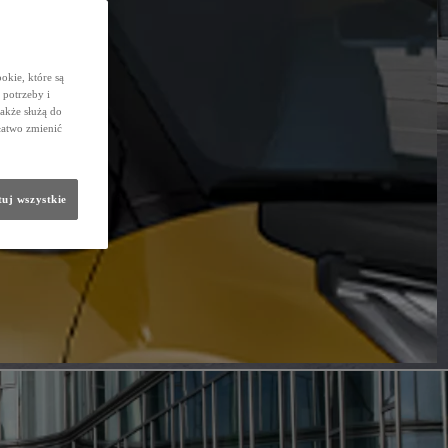
okie, które są
potrzeby i
także służą do
łatwo zmienić
uj wszystkie