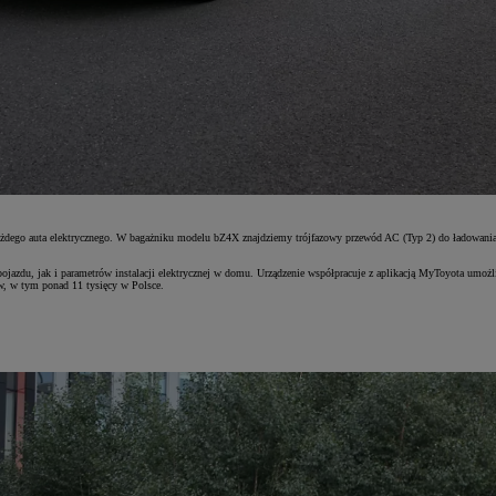
każdego auta elektrycznego. W bagażniku modelu bZ4X znajdziemy trójfazowy przewód AC (Typ 2) do ładowania 
zdu, jak i parametrów instalacji elektrycznej w domu. Urządzenie współpracuje z aplikacją MyToyota umożliw
ów, w tym ponad 11 tysięcy w Polsce.