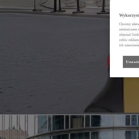
Wykorzystu
Chcemy ułatwi
umieszczane 
ulepszać funk
celów reklamo
ich ustawieni
Ustawie