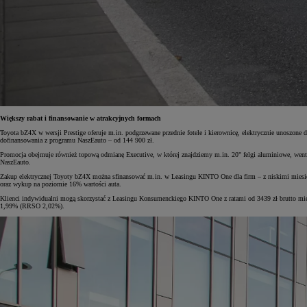
Większy rabat i finansowanie w atrakcyjnych formach
Toyota bZ4X w wersji Prestige oferuje m.in. podgrzewane przednie fotele i kierownicę, elektrycznie unoszone
dofinansowania z programu NaszEauto – od 144 900 zł.
Promocja obejmuje również topową odmianę Executive, w której znajdziemy m.in. 20" felgi aluminiowe, went
NaszEauto.
Zakup elektrycznej Toyoty bZ4X można sfinansować m.in. w Leasingu KINTO One dla firm – z niskimi miesięc
oraz wykup na poziomie 16% wartości auta.
Klienci indywidualni mogą skorzystać z Leasingu Konsumenckiego KINTO One z ratami od 3439 zł brutto mie
1,99% (RRSO 2,02%).