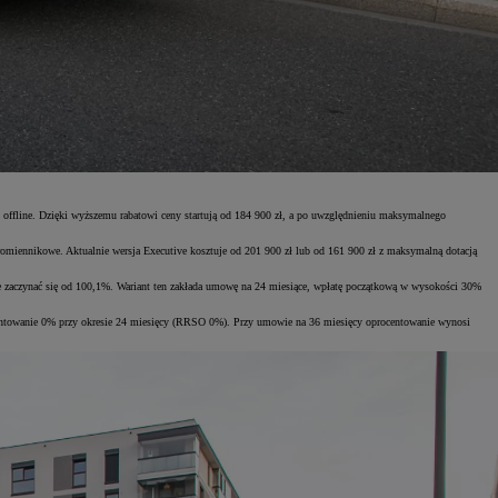
i offline. Dzięki wyższemu rabatowi ceny startują od 184 900 zł, a po uwzględnieniu maksymalnego
omiennikowe. Aktualnie wersja Executive kosztuje od 201 900 zł lub od 161 900 zł z maksymalną dotacją
że zaczynać się od 100,1%. Wariant ten zakłada umowę na 24 miesiące, wpłatę początkową w wysokości 30%
ocentowanie 0% przy okresie 24 miesięcy (RRSO 0%). Przy umowie na 36 miesięcy oprocentowanie wynosi