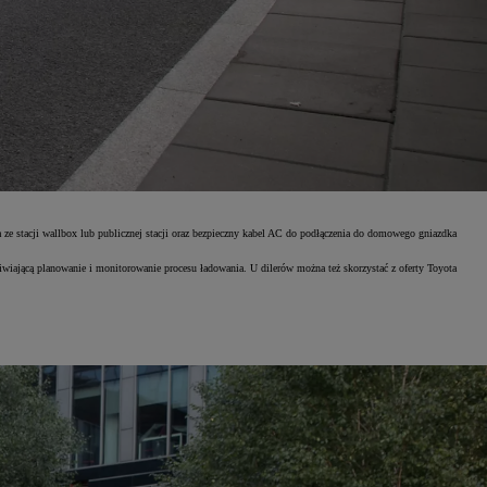
ze stacji wallbox lub publicznej stacji oraz bezpieczny kabel AC do podłączenia do domowego gniazdka
iającą planowanie i monitorowanie procesu ładowania. U dilerów można też skorzystać z oferty Toyota