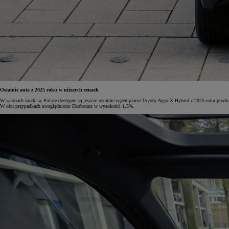
Od
105 300 zł
Corolla Hatchback
HYBRID
Ostatnie auta z 2025 roku w niższych cenach
W salonach marki w Polsce dostępne są jeszcze ostatnie egzemplarze Toyoty Aygo X Hybrid z 2025 roku produkc
W obu przypadkach uwzględniono Ekobonus w wysokości 1,5%.