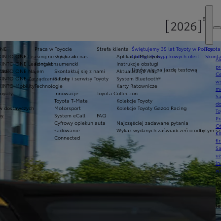
y
ONE
Praca w Toyocie
Strefa klienta
Świętujemy 35 lat Toyoty w Polsce
Toyota
KINTO ONE Leasing niższych rat
Dołącz do nas
Aplikacja MyToyota
Odkryj 35 wyjątkowych ofert
Skonta
Ak
KINTO ONE Leasing konsumencki
Kontakt
Instrukcje obsługi
pr
Umów się na jazdę testową
rade
KINTO ONE Najem
Skontaktuj się z nami
Aktualizacja map
Ce
KINTO ONE Zarządzanie flotą
Salony i serwisy Toyoty
System Bluetooth®
ws
KINTO Mobility
Technologie
Karty Ratownicze
mo
Toyoty
Innowacje
Toyota Collection
S
Toyota T-Mate
Kolekcje Toyoty
do
 dostawczych
Motorsport
Kolekcje Toyoty Gazoo Racing
To
my
System eCall
FAQ
Pr
Cyfrowy opiekun auta
Najczęściej zadawane pytania
Of
Ładowanie
Wykaz wydanych zaświadczeń o odbytym szk
KI
Connected
fi
S
u
in
w
U
si
ja
te