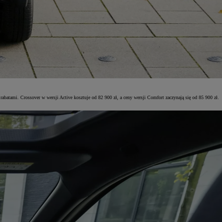
abatami. Crossover w wersji Active kosztuje od 82 900 zł, a ceny wersji Comfort zaczynają się od 85 900 zł.