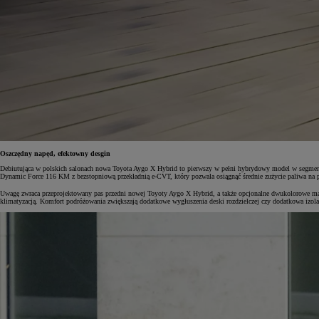
Oszczędny napęd, efektowny desgin
Debiutująca w polskich salonach nowa Toyota Aygo X Hybrid to pierwszy w pełni hybrydowy model w segmencie 
Dynamic Force 116 KM z bezstopniową przekładnią e-CVT, który pozwala osiągnąć średnie zużycie paliwa na
Uwagę zwraca przeprojektowany pas przedni nowej Toyoty Aygo X Hybrid, a także opcjonalne dwukolorowe mal
klimatyzacją. Komfort podróżowania zwiększają dodatkowe wygłuszenia deski rozdzielczej czy dodatkowa izol