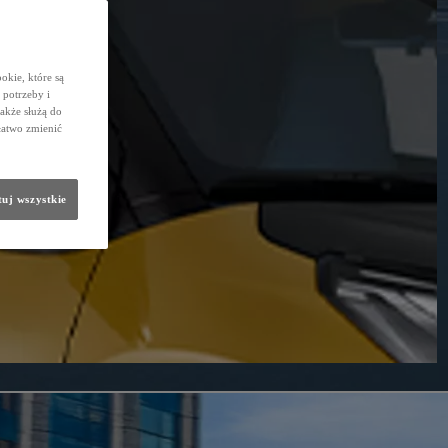
okie, które są
potrzeby i
także służą do
łatwo zmienić
uj wszystkie