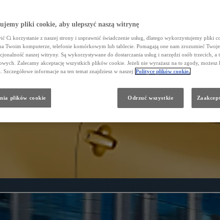
jemy pliki cookie, aby ulepszyć naszą witrynę
ć Ci korzystanie z naszej strony i usprawnić świadczenie usług, dlatego wykorzystujemy pliki co
na Twoim komputerze, telefonie komórkowym lub tablecie. Pomagają one nam zrozumieć Twoje 
cjonalność naszej witryny. Są wykorzystywane do dostarczania usług i narzędzi osób trzecich, a 
wych. Zalecamy akceptację wszystkich plików cookie. Jeżeli nie wyrażasz na to zgody, możesz 
a. Szczegółowe informacje na ten temat znajdziesz w naszej
Polityce plików cookie.
nia plików cookie
Odrzuć wszystkie
Zaakcept