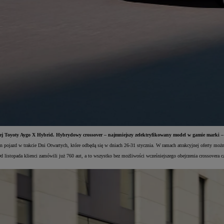
j Toyoty Aygo X Hybrid. Hybrydowy crossover – najmniejszy zelektryfikowany model w gamie marki – j
ten pojazd w trakcie Dni Otwartych, które odbędą się w dniach 26-31 stycznia. W ramach atrakcyjnej oferty 
 listopada klienci zamówili już 760 aut, a to wszystko bez możliwości wcześniejszego obejrzenia crossover