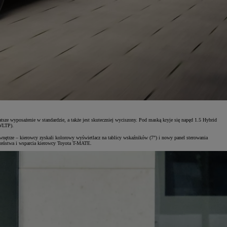
sze wyposażenie w standardzie, a także jest skuteczniej wyciszony. Pod maską kryje się napęd 1.5 Hybrid
WLTP).
ętrze – kierowcy zyskali kolorowy wyświetlacz na tablicy wskaźników (7") i nowy panel sterowania
czeństwa i wsparcia kierowcy Toyota T-MATE.