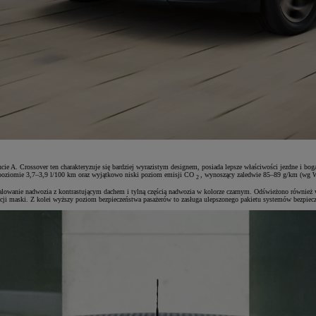
A. Crossover ten charakteryzuje się bardziej wyrazistym designem, posiada lepsze właściwości jezdne i bogat
 poziomie 3,7–3,9 l/100 km oraz wyjątkowo niski poziom emisji CO
, wynoszący zaledwie 85–89 g/km (wg 
2
owanie nadwozia z kontrastującym dachem i tylną częścią nadwozia w kolorze czarnym. Odświeżono również wn
acji maski. Z kolei wyższy poziom bezpieczeństwa pasażerów to zasługa ulepszonego pakietu systemów bezpie