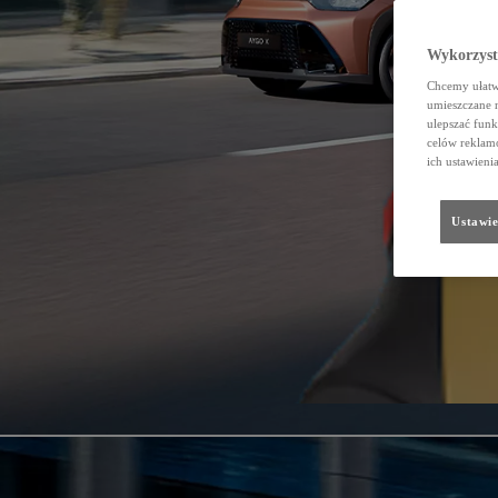
Wykorzystu
Chcemy ułatwi
umieszczane 
ulepszać funk
celów reklamo
ich ustawieni
Ustawie