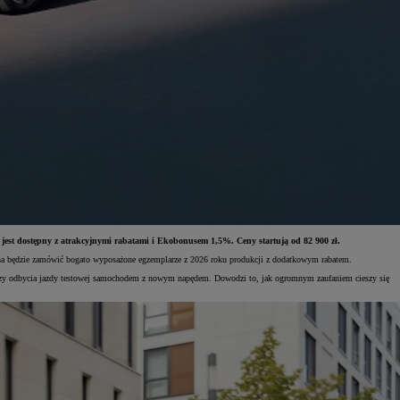
est dostępny z atrakcyjnymi rabatami i Ekobonusem 1,5%. Ceny startują od 82 900 zł.
można będzie zamówić bogato wyposażone egzemplarze z 2026 roku produkcji z dodatkowym rabatem.
a czy odbycia jazdy testowej samochodem z nowym napędem. Dowodzi to, jak ogromnym zaufaniem cieszy się