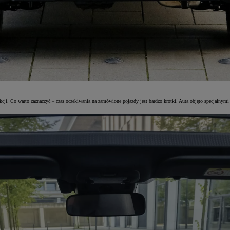
ji. Co warto zaznaczyć – czas oczekiwania na zamówione pojazdy jest bardzo krótki. Auta objęto specjalnymi r