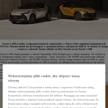
Toyota C-HR to jeden z najpopularniejszych samochodów w Polsce i lider segmentu kompaktowych
SUV-ów. Obecnie model ten jest dostępny w specjalnej ofercie z rabatem do 9200 zł. W dniach 26 lutego
– 2 marca w salonach Toyoty odbędą się Dni Otwarte nowej Toyoty C-HR.
Toyota C-HR drugiej generacji w ramach Wyprzedaży 2023 dostępna jest w ofercie specjalnej. Do wyboru są
3 konfiguracje napędu oraz 5 wersji wyposażenia – Style, Executive i GR SPORT oraz limitowane odmiany
Executive Premiere Edition i GR SPORT Premiere Edition. Klienci mogą otrzymać rabat do 9200 zł, upust
1000 zł na dowolnie wybrane akcesoria, do 1000 zł korzyści na zabezpieczenia antykradzieżowe oraz szeroki
wybór promocyjnych form finansowania.
Tak na przykład klienci indywidualni mogą skorzystać z Kredytu Jednoratowego 0% (RRSO 5%)** lub
Leasingu Konsumenckiego KINTO ONE z miesięczną ratą od 1562 zł brutto. Przedsiębiorcy mają do wyboru
Leasing 102,5%* na 24 miesiące z ubezpieczeniem GAP lub Leasing KINTO ONE z niską ratą od 1268 zł
Wykorzystujemy pliki cookie, aby ulepszyć naszą
netto miesięcznie.
witrynę
Chcemy ułatwić Ci korzystanie z naszej strony i usprawnić świadczenie usług,
dlatego wykorzystujemy pliki cookie, które są umieszczane na Twoim
komputerze, telefonie komórkowym lub tablecie. Pomagają one nam zrozumieć
Twoje potrzeby i ulepszać funkcjonalność naszej witryny. Są wykorzystywane do
dostarczania usług i narzędzi osób trzecich, a także służą do celów reklamowych.
Zalecamy akceptację wszystkich plików cookie. Jeżeli nie wyrażasz na to zgody,