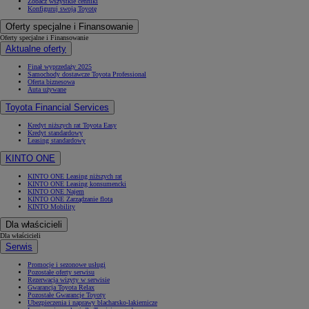
Zobacz wszystkie cenniki
Konfiguruj swoją Toyotę
Oferty specjalne i Finansowanie
Oferty specjalne i Finansowanie
Aktualne oferty
Finał wyprzedaży 2025
Samochody dostawcze Toyota Professional
Oferta biznesowa
Auta używane
Toyota Financial Services
Kredyt niższych rat Toyota Easy
Kredyt standardowy
Leasing standardowy
KINTO ONE
KINTO ONE Leasing niższych rat
KINTO ONE Leasing konsumencki
KINTO ONE Najem
KINTO ONE Zarządzanie flotą
KINTO Mobility
Dla właścicieli
Dla właścicieli
Serwis
Promocje i sezonowe usługi
Pozostałe oferty serwisu
Rezerwacja wizyty w serwisie
Gwarancja Toyota Relax
Pozostałe Gwarancje Toyoty
Ubezpieczenia i naprawy blacharsko-lakiernicze