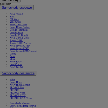
Samochody
Samochody osobowe
Nowe Aygo X
Yaris
GR Yaris
Yaris Cross
Nowy Yaris Cross
Nowy Urban Cruiser
Corolla Hatchback
Corolla Sedan
Corolla TS Kombi
Nowa Corolla Cross
Toyota C-HR
Toyota C-HR Plug-in
Nowa Toyota C-HR+
Nowa Toyota bZ4X
Nowa Toyota bZ4X Touring
Camry
Prius
Mirai
Nowy RAV4
Land Cruiser
Nowy GR GT
Samochody dostawcze
Hilux
Nowy Hilux
Nowy Hilux Electric
PROACE Max
PROACE
PROACE Verso
PROACE CITY
PROACE CITY Verso
Samochody używane
Umów się na jazdę testową