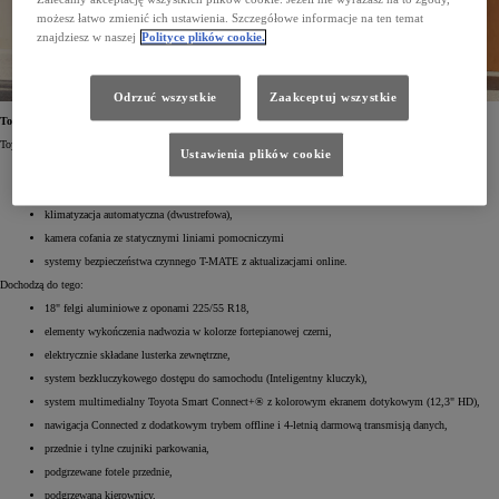
możesz łatwo zmienić ich ustawienia. Szczegółowe informacje na ten temat
znajdziesz w naszej
Polityce plików cookie.
Odrzuć wszystkie
Zaakceptuj wszystkie
Toyota C-HR Style
Toyoty C-HR w wersji Style zawiera wszystkie elementy podstawowej odmiany Comfort, takie jak:
Ustawienia plików cookie
Digital Cockpit – cyfrowy wyświetlacz na tablicy wskaźników (12,3"),
inteligentny asystent głosowy,
klimatyzacja automatyczna (dwustrefowa),
kamera cofania ze statycznymi liniami pomocniczymi
systemy bezpieczeństwa czynnego T-MATE z aktualizacjami online.
Dochodzą do tego:
18" felgi aluminiowe z oponami 225/55 R18,
elementy wykończenia nadwozia w kolorze fortepianowej czerni,
elektrycznie składane lusterka zewnętrzne,
system bezkluczykowego dostępu do samochodu (Inteligentny kluczyk),
system multimedialny Toyota Smart Connect+® z kolorowym ekranem dotykowym (12,3" HD),
nawigacja Connected z dodatkowym trybem offline i 4-letnią darmową transmisją danych,
przednie i tylne czujniki parkowania,
podgrzewane fotele przednie,
podgrzewana kierownicy,