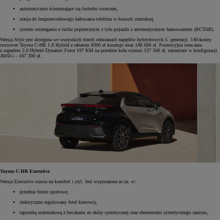
automatycznie ściemniające się lusterko wsteczne,
stacja do bezprzewodowego ładowania telefonu w konsoli centralnej,
system ostrzegania o ruchu poprzecznym z tyłu pojazdu z automatycznym hamowaniem (RCTAB).
Wersja Style jest dostępna we wszystkich trzech odmianach napędów hybrydowych 5. generacji. 140-konny
crossover Toyota C-HR 1.8 Hybrid z rabatem 8300 zł kosztuje teraz 148 600 zł. Promocyjna cena auta
z napędem 2.0 Hybrid Dynamic Force 197 KM na przednie koła wynosi 157 500 zł, natomiast w konfiguracji
AWD-i – 167 300 zł.
Toyota C-HR Executive
Wersja Executive stawia na komfort i styl. Jest wyposażona m.in. w:
przednie fotele sportowe,
elektrycznie regulowany fotel kierowcy,
tapicerkę materiałową z boczkami ze skóry syntetycznej oraz elementami syntetycznego zamszu,