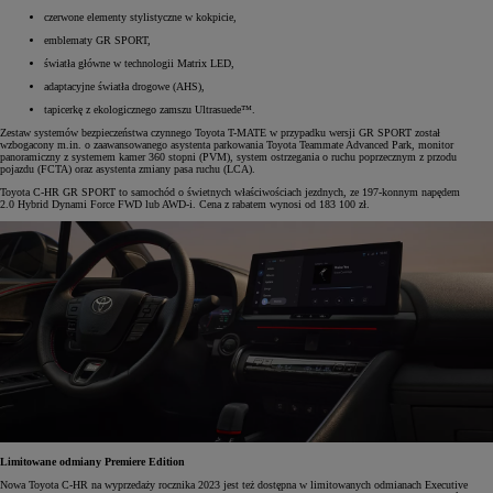
czerwone elementy stylistyczne w kokpicie,
emblematy GR SPORT,
światła główne w technologii Matrix LED,
adaptacyjne światła drogowe (AHS),
tapicerkę z ekologicznego zamszu Ultrasuede™.
Zestaw systemów bezpieczeństwa czynnego Toyota T-MATE w przypadku wersji GR SPORT został
wzbogacony m.in. o zaawansowanego asystenta parkowania Toyota Teammate Advanced Park, monitor
panoramiczny z systemem kamer 360 stopni (PVM), system ostrzegania o ruchu poprzecznym z przodu
pojazdu (FCTA) oraz asystenta zmiany pasa ruchu (LCA).
Toyota C-HR GR SPORT to samochód o świetnych właściwościach jezdnych, ze 197-konnym napędem
2.0 Hybrid Dynami Force FWD lub AWD-i. Cena z rabatem wynosi od 183 100 zł.
Limitowane odmiany Premiere Edition
Nowa Toyota C-HR na wyprzedaży rocznika 2023 jest też dostępna w limitowanych odmianach Executive