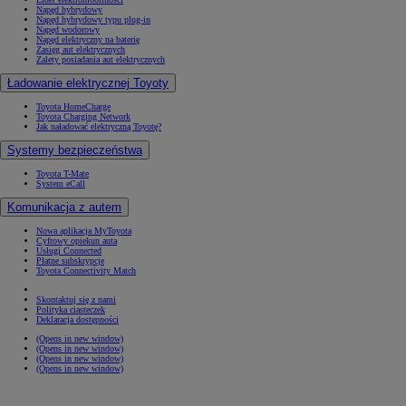
Napęd hybrydowy
Napęd hybrydowy typu plug-in
Napęd wodorowy
Napęd elektryczny na baterię
Zasięg aut elektrycznych
Zalety posiadania aut elektrycznych
Ładowanie elektrycznej Toyoty
Toyota HomeCharge
Toyota Charging Network
Jak naładować elektryczną Toyotę?
Systemy bezpieczeństwa
Toyota T-Mate
System eCall
Komunikacja z autem
Nowa aplikacja MyToyota
Cyfrowy opiekun auta
Usługi Connected
Płatne subskrypcje
Toyota Connectivity Match
Skontaktuj się z nami
Polityka ciasteczek
Deklaracja dostępności
(Opens in new window)
(Opens in new window)
(Opens in new window)
(Opens in new window)