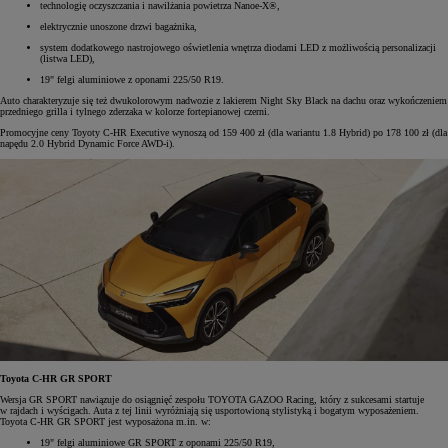
technologię oczyszczania i nawilżania powietrza Nanoe-X®,
elektrycznie unoszone drzwi bagażnika,
system dodatkowego nastrojowego oświetlenia wnętrza diodami LED z możliwością personalizacji
(listwa LED),
19" felgi aluminiowe z oponami 225/50 R19.
Auto charakteryzuje się też dwukolorowym nadwozie z lakierem Night Sky Black na dachu oraz wykończeniem
przedniego grilla i tylnego zderzaka w kolorze fortepianowej czerni.
Promocyjne ceny Toyoty C-HR Executive wynoszą od 159 400 zł (dla wariantu 1.8 Hybrid) po 178 100 zł (dla
napędu 2.0 Hybrid Dynamic Force AWD-i).
Toyota C-HR GR SPORT
Wersja GR SPORT nawiązuje do osiągnięć zespołu TOYOTA GAZOO Racing, który z sukcesami startuje
w rajdach i wyścigach. Auta z tej linii wyróżniają się usportowioną stylistyką i bogatym wyposażeniem.
Toyota C-HR GR SPORT jest wyposażona m.in. w:
19" felgi aluminiowe GR SPORT z oponami 225/50 R19,