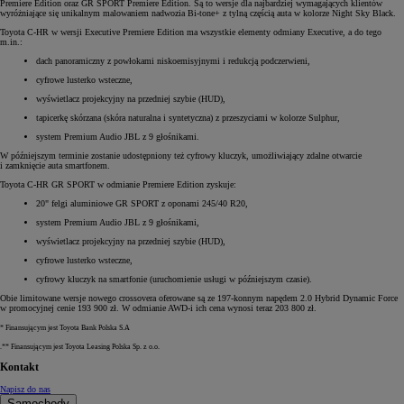
Premiere Edition oraz GR SPORT Premiere Edition. Są to wersje dla najbardziej wymagających klientów
wyróżniające się unikalnym malowaniem nadwozia Bi-tone+ z tylną częścią auta w kolorze Night Sky Black.
Toyota C-HR w wersji Executive Premiere Edition ma wszystkie elementy odmiany Executive, a do tego
m.in.:
dach panoramiczny z powłokami niskoemisyjnymi i redukcją podczerwieni,
cyfrowe lusterko wsteczne,
wyświetlacz projekcyjny na przedniej szybie (HUD),
tapicerkę skórzana (skóra naturalna i syntetyczna) z przeszyciami w kolorze Sulphur,
system Premium Audio JBL z 9 głośnikami.
W późniejszym terminie zostanie udostępniony też cyfrowy kluczyk, umożliwiający zdalne otwarcie
i zamknięcie auta smartfonem.
Toyota C-HR GR SPORT w odmianie Premiere Edition zyskuje:
20" felgi aluminiowe GR SPORT z oponami 245/40 R20,
system Premium Audio JBL z 9 głośnikami,
wyświetlacz projekcyjny na przedniej szybie (HUD),
cyfrowe lusterko wsteczne,
cyfrowy kluczyk na smartfonie (uruchomienie usługi w późniejszym czasie).
Obie limitowane wersje nowego crossovera oferowane są ze 197-konnym napędem 2.0 Hybrid Dynamic Force
w promocyjnej cenie 193 900 zł. W odmianie AWD-i ich cena wynosi teraz 203 800 zł.
* Finansującym jest Toyota Bank Polska S.A
.** Finansującym jest Toyota Leasing Polska Sp. z o.o.
Kontakt
Napisz do nas
Samochody