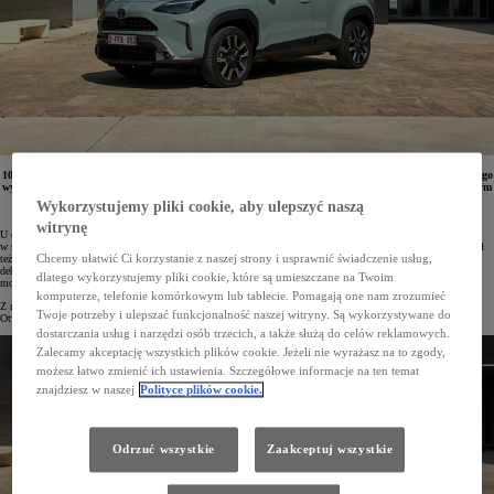
10-15 czerwca 2024 roku w salonach Toyoty odbędą się Dni Otwarte nowego Yarisa Cross. Podczas tego
wydarzenia można będzie przetestować bestsellerowy miejski crossover z nowym napędem hybrydowym
o mocy 130 KM, a także poznać zalety limitowanej wersji Premiere Edition. Na zainteresowanych
Wykorzystujemy pliki cookie, aby ulepszyć naszą
czekają też atrakcyjne warunki finansowania.
witrynę
U dilerów Toyoty debiutuje Yaris Cross z 2024 roku produkcji. Gama najchętniej wybieranego samochodu
w segmencie B-SUV w Polsce została rozszerzona o nowy napęd hybrydowy o mocy 130 KM. Pojazd zyskał
Chcemy ułatwić Ci korzystanie z naszej strony i usprawnić świadczenie usług,
też ulepszone systemy wsparcia kierowcy podczas jazdy i parkowania Toyota T-Mate. W Yarisie Cross
debiutują też nowe cyfrowe zegary i nowa wersja systemu multimedialnego Toyota Smart Connect®. Pełnię
dlatego wykorzystujemy pliki cookie, które są umieszczane na Twoim
możliwości auta prezentuje limitowana wersja specjalna Premiere Edition.
komputerze, telefonie komórkowym lub tablecie. Pomagają one nam zrozumieć
Z nowym Yarisem Cross można zapoznać się podczas trwających od 10 do 15 czerwca 2024 roku Dni
Twoje potrzeby i ulepszać funkcjonalność naszej witryny. Są wykorzystywane do
Otwartych.
dostarczania usług i narzędzi osób trzecich, a także służą do celów reklamowych.
Zalecamy akceptację wszystkich plików cookie. Jeżeli nie wyrażasz na to zgody,
możesz łatwo zmienić ich ustawienia. Szczegółowe informacje na ten temat
znajdziesz w naszej
Polityce plików cookie.
Odrzuć wszystkie
Zaakceptuj wszystkie