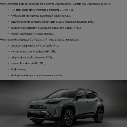
Wersja Premiere Edition imponuje też bogatym wyposażeniem. Została ona wyposażona m.in. w:
18" felgi aluminiowe Premiere z oponami 215/50 R18,
wyświetlacz projekcyjny na przedniej szybie (HUD),
zaawansowanego asystenta parkowania Toyota Teammate Advanced Park,
monitor panoramiczny z systemem kamer 360 stopni (PVM),
osłony przedniego i tylnego zderzaka.
Wersję tę można doposażyć w Pakiet VIP. Wraz z nim klient zyskuje:
automatyczną regulacje świateł głównych,
światła matrycowe w technologii LED,
adaptacyjne światła drogowe (AHS),
system Premium Audio JBL,
8 głośników,
dach panoramiczny z ręcznie sterowaną roletą.