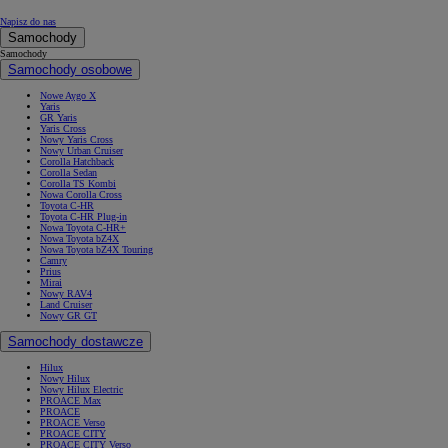
Napisz do nas
Samochody
Samochody
Samochody osobowe
Nowe Aygo X
Yaris
GR Yaris
Yaris Cross
Nowy Yaris Cross
Nowy Urban Cruiser
Corolla Hatchback
Corolla Sedan
Corolla TS Kombi
Nowa Corolla Cross
Toyota C-HR
Toyota C-HR Plug-in
Nowa Toyota C-HR+
Nowa Toyota bZ4X
Nowa Toyota bZ4X Touring
Camry
Prius
Mirai
Nowy RAV4
Land Cruiser
Nowy GR GT
Samochody dostawcze
Hilux
Nowy Hilux
Nowy Hilux Electric
PROACE Max
PROACE
PROACE Verso
PROACE CITY
PROACE CITY Verso