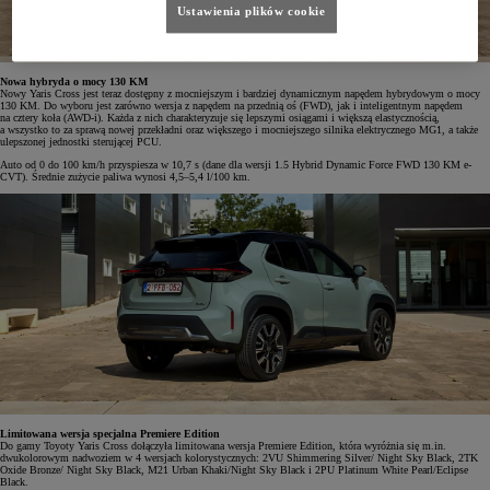
Ustawienia plików cookie
Nowa hybryda o mocy 130 KM
Nowy Yaris Cross jest teraz dostępny z mocniejszym i bardziej dynamicznym napędem hybrydowym o mocy
130 KM. Do wyboru jest zarówno wersja z napędem na przednią oś (FWD), jak i inteligentnym napędem
na cztery koła (AWD-i). Każda z nich charakteryzuje się lepszymi osiągami i większą elastycznością,
a wszystko to za sprawą nowej przekładni oraz większego i mocniejszego silnika elektrycznego MG1, a także
ulepszonej jednostki sterującej PCU.
Auto od 0 do 100 km/h przyspiesza w 10,7 s (dane dla wersji 1.5 Hybrid Dynamic Force FWD 130 KM e-
CVT). Średnie zużycie paliwa wynosi 4,5–5,4 l/100 km.
Limitowana wersja specjalna Premiere Edition
Do gamy Toyoty Yaris Cross dołączyła limitowana wersja Premiere Edition, która wyróżnia się m.in.
dwukolorowym nadwoziem w 4 wersjach kolorystycznych: 2VU Shimmering Silver/ Night Sky Black, 2TK
Oxide Bronze/ Night Sky Black, M21 Urban Khaki/Night Sky Black i 2PU Platinum White Pearl/Eclipse
Black.