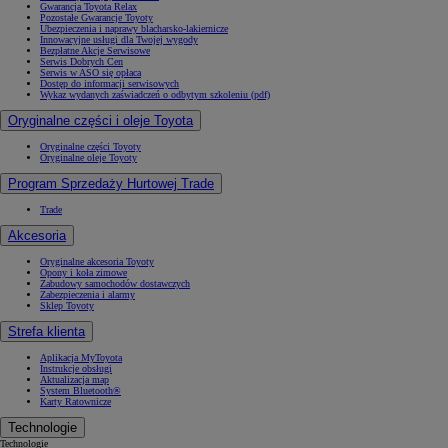
Gwarancja Toyota Relax
Pozostałe Gwarancje Toyoty
Ubezpieczenia i naprawy blacharsko-lakiernicze
Innowacyjne usługi dla Twojej wygody
Bezpłatne Akcje Serwisowe
Serwis Dobrych Cen
Serwis w ASO się opłaca
Dostęp do informacji serwisowych
Wykaz wydanych zaświadczeń o odbytym szkoleniu (pdf)
Oryginalne części i oleje Toyota
Oryginalne części Toyoty
Oryginalne oleje Toyoty
Program Sprzedaży Hurtowej Trade
Trade
Akcesoria
Oryginalne akcesoria Toyoty
Opony i koła zimowe
Zabudowy samochodów dostawczych
Zabezpieczenia i alarmy
Sklep Toyoty
Strefa klienta
Aplikacja MyToyota
Instrukcje obsługi
Aktualizacja map
System Bluetooth®
Karty Ratownicze
Technologie
Technologie