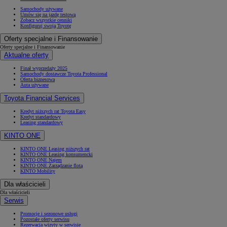
Samochody używane
Umów się na jazdę testową
Zobacz wszystkie cenniki
Konfiguruj swoją Toyotę
Oferty specjalne i Finansowanie
Oferty specjalne i Finansowanie
Aktualne oferty
Finał wyprzedaży 2025
Samochody dostawcze Toyota Professional
Oferta biznesowa
Auta używane
Toyota Financial Services
Kredyt niższych rat Toyota Easy
Kredyt standardowy
Leasing standardowy
KINTO ONE
KINTO ONE Leasing niższych rat
KINTO ONE Leasing konsumencki
KINTO ONE Najem
KINTO ONE Zarządzanie flotą
KINTO Mobility
Dla właścicieli
Dla właścicieli
Serwis
Promocje i sezonowe usługi
Pozostałe oferty serwisu
Rezerwacja wizyty w serwisie