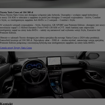
Toyota Yaris Cross od 104 300 zł
Nowa Toyota Yaris Cross jest dostępna wyłącznie jako hybryda. Oszczędny i wydajny napęd hybrydowy
o mocy 116 KM w odmianie z napędem na przód jest dostępny 3 wersjach wyposażenia – Active, Comfort
i Style, a z inteligentnym napędem 4x4 AWD-i w 2 wersjach – Comfort i Style.
W wyższych wersjach wyposażenia – Style, Executive, GR SPORT oraz Premiere Edition –dostępny jest nowy
mocniejszy napęd 1.5 Hybrid Dynamic Force FWD 130 KM e-CVT. Jeżeli bardziej nam odpowiada
inteligentny napęd na cztery koła AWD-i – należy się zastanowić nad wyborem wersji Style, Executive lub
Premiere Edition.
Obecnie w salonach Toyoty dostępna jest oferta specjalna dla nowego Yarisa Cross z 2024 roku produkcji.
Samochód kosztuje od 104 300 zł. Największy rabat – 9300 zł – można uzyskać, zamawiając wersję specjalną
Premiere Edition połączoną z mocniejszą hybrydą oraz inteligentnym napędem na cztery koła AWD-i.
Cennik nowej Toyoty Yaris Cross
Kontakt