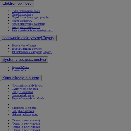
Elektromobilność
Lider elektromobilności
Napęd hybrydowy
Napęd hybrydowy typu plug-in
Napęd wodorowy
Napęd elektryczny na baterię
Zasięg aut elektrycznych
Zalety posiadania aut elektrycznych
Ładowanie elektrycznej Toyoty
Toyota HomeCharge
Toyota Charging Network
Jak naładować elektryczną Toyotę?
Systemy bezpieczeństwa
Toyota T-Mate
System eCall
Komunikacja z autem
Nowa aplikacja MyToyota
Cyfrowy opiekun auta
Usługi Connected
Płatne subskrypcje
Toyota Connectivity Match
Skontaktuj się z nami
Polityka ciasteczek
Deklaracja dostępności
(Opens in new window)
(Opens in new window)
(Opens in new window)
(Opens in new window)