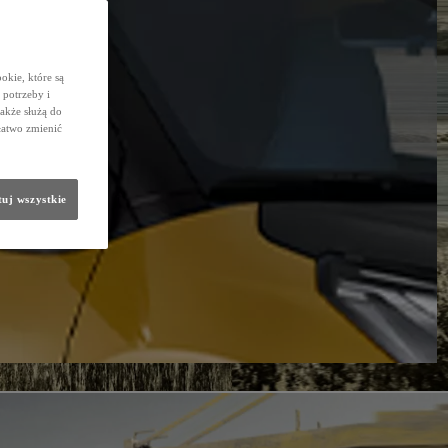
okie, które są
potrzeby i
także służą do
łatwo zmienić
uj wszystkie