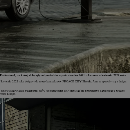
fessional, do której dołączyły odpowiednio w październiku 2021 roku oraz w kwietniu 2022 roku.
 W kwietniu 2022 roku dołączył do niego kompaktowy PROACE CITY Electric. Auta te spotkały się z dużym
stronę elektryfikacji transportu, który jak najszybciej powinien stać się bezemisyjny. Samochody z rodziny
ntral Europe.