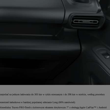
przejechać na jednym ładowaniu do 303 km w cyklu mieszanym i do 398 km w mieście, według procedury
przestrzeń ładunkowa w bardziej popularnej odmianie Long (66% zamówień).
multimedialny Toyota PRO-Touch z kolorowym ekranem dotykowym 7" z obsługą Apple CarPlay™ i Android