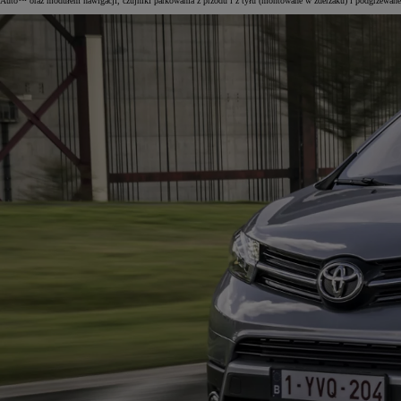
Auto™ oraz modułem nawigacji, czujniki parkowania z przodu i z tyłu (montowane w zderzaku) i podgrzewane 
Od
105 300 zł
Corolla Hatchback
HYBRID