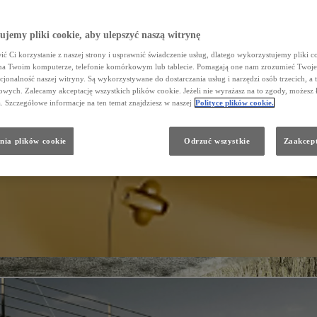
jemy pliki cookie, aby ulepszyć naszą witrynę
ć Ci korzystanie z naszej strony i usprawnić świadczenie usług, dlatego wykorzystujemy pliki co
na Twoim komputerze, telefonie komórkowym lub tablecie. Pomagają one nam zrozumieć Twoje 
cjonalność naszej witryny. Są wykorzystywane do dostarczania usług i narzędzi osób trzecich, a 
wych. Zalecamy akceptację wszystkich plików cookie. Jeżeli nie wyrażasz na to zgody, możesz 
a. Szczegółowe informacje na ten temat znajdziesz w naszej
Polityce plików cookie.
nia plików cookie
Odrzuć wszystkie
Zaakcept