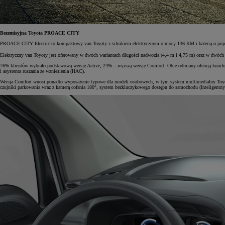
Bezemisyjna Toyota PROACE CITY
PROACE CITY Electric to kompaktowy van Toyoty z silnikiem elektrycznym o mocy 136 KM i baterią o poje
Elektryczny van Toyoty jest oferowany w dwóch wariantach długości nadwozia (4,4 m i 4,75 m) oraz w dwóch
76% klientów wybrało podstawową wersję Active, 24% – wyższą wersję Comfort. Obie odmiany oferują komfort
i asystenta ruszania ze wzniesienia (HAC).
Wersja Comfort wnosi ponadto wyposażenie typowe dla modeli osobowych, w tym system multimedialny Toyo
czujniki parkowania wraz z kamerą cofania 180°, system bezkluczykowego dostępu do samochodu (Inteligentny