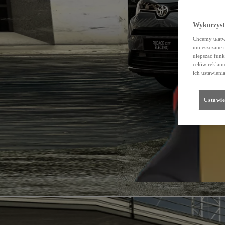
Wykorzystu
Chcemy ułatwi
umieszczane 
ulepszać funk
celów reklamo
ich ustawieni
Ustawie