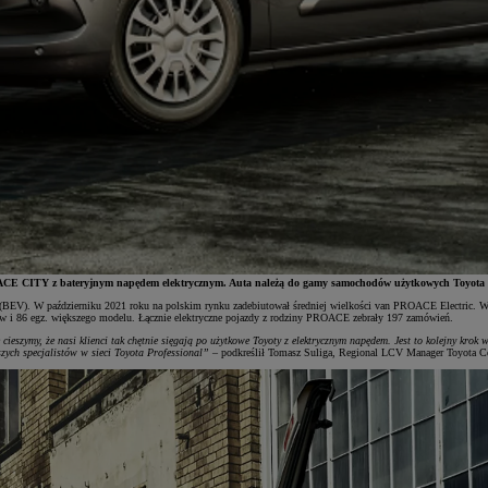
CE CITY z bateryjnym napędem elektrycznym. Auta należą do gamy samochodów użytkowych Toyota Pro
e (BEV). W październiku 2021 roku na polskim rynku zadebiutował średniej wielkości van PROACE Electric.
w i 86 egz. większego modelu. Łącznie elektryczne pojazdy z rodziny PROACE zebrały 197 zamówień.
eszymy, że nasi klienci tak chętnie sięgają po użytkowe Toyoty z elektrycznym napędem. Jest to kolejny krok w 
zych specjalistów w sieci Toyota Professional”
– podkreślił Tomasz Suliga, Regional LCV Manager Toyota Ce