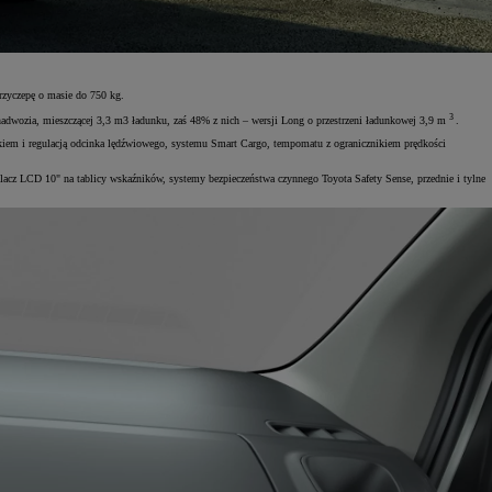
zyczepę o masie do 750 kg.
3
adwozia, mieszczącej 3,3 m3 ładunku, zaś 48% z nich – wersji Long o przestrzeni ładunkowej 3,9 m
.
ikiem i regulacją odcinka lędźwiowego, systemu Smart Cargo, tempomatu z ogranicznikiem prędkości
 LCD 10" na tablicy wskaźników, systemy bezpieczeństwa czynnego Toyota Safety Sense, przednie i tylne