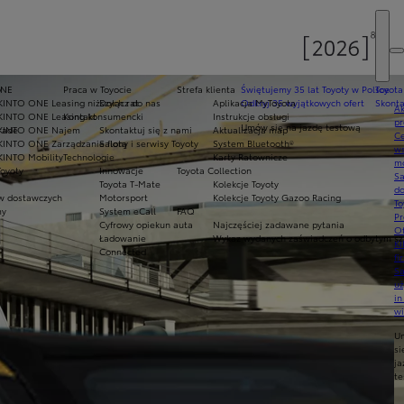
y
ONE
Praca w Toyocie
Strefa klienta
Świętujemy 35 lat Toyoty w Polsce
Toyota
KINTO ONE Leasing niższych rat
Dołącz do nas
Aplikacja MyToyota
Odkryj 35 wyjątkowych ofert
Skonta
Ak
KINTO ONE Leasing konsumencki
Kontakt
Instrukcje obsługi
pr
Umów się na jazdę testową
rade
KINTO ONE Najem
Skontaktuj się z nami
Aktualizacja map
Ce
KINTO ONE Zarządzanie flotą
Salony i serwisy Toyoty
System Bluetooth®
ws
KINTO Mobility
Technologie
Karty Ratownicze
mo
Toyoty
Innowacje
Toyota Collection
S
Toyota T-Mate
Kolekcje Toyoty
do
 dostawczych
Motorsport
Kolekcje Toyoty Gazoo Racing
To
my
System eCall
FAQ
Pr
Cyfrowy opiekun auta
Najczęściej zadawane pytania
Of
Ładowanie
Wykaz wydanych zaświadczeń o odbytym szk
KI
Connected
fi
S
u
in
w
U
si
ja
te