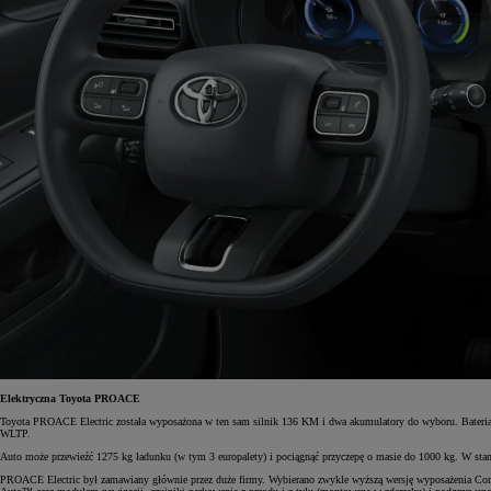
Elektryczna Toyota PROACE
Toyota PROACE Electric została wyposażona w ten sam silnik 136 KM i dwa akumulatory do wyboru. Bateria
WLTP.
Auto może przewieźć 1275 kg ładunku (w tym 3 europalety) i pociągnąć przyczepę o masie do 1000 kg. W sta
PROACE Electric był zamawiany głównie przez duże firmy. Wybierano zwykle wyższą wersję wyposażenia Co