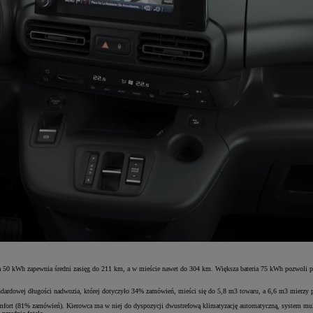
 50 kWh zapewnia średni zasięg do 211 km, a w mieście nawet do 304 km. Większa bateria 75 kWh pozwoli 
ndardowej długości nadwozia, której dotyczyło 34% zamówień, mieści się do 5,8 m3 towaru, a 6,6 m3 mierzy 
mfort (81% zamówień). Kierowca ma w niej do dyspozycji dwustrefową klimatyzację automatyczną, system 