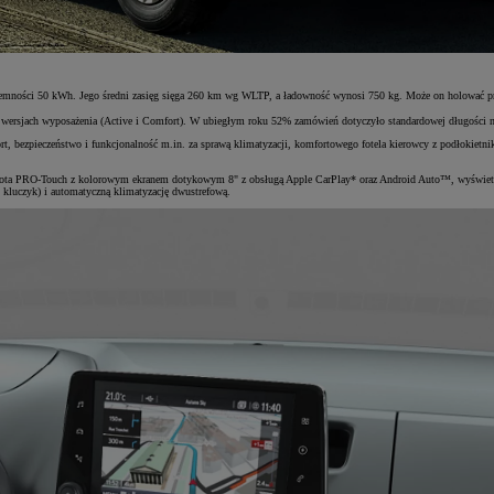
mności 50 kWh. Jego średni zasięg sięga 260 km wg WLTP, a ładowność wynosi 750 kg. Może on holować pr
 wersjach wyposażenia (Active i Comfort). W ubiegłym roku 52% zamówień dotyczyło standardowej długości n
, bezpieczeństwo i funkcjonalność m.in. za sprawą klimatyzacji, komfortowego fotela kierowcy z podłokietn
ta PRO-Touch z kolorowym ekranem dotykowym 8" z obsługą Apple CarPlay* oraz Android Auto™, wyświetlacz
 kluczyk) i automatyczną klimatyzację dwustrefową.