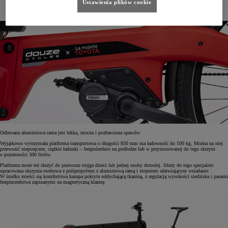
Ustawienia plików cookie
Odlewana aluminiowa rama jest lekka, mocna i pozbawiona spawów.
Wyjątkowo wytrzymała platforma transportowa o długości 850 mm ma ładowność do 100 kg. Można na niej
przewozić nieporęczne, ciężkie ładunki – bezpośrednio na podłodze lub w przystosowanej do tego skrzyni
o pojemności 300 litrów.
Platforma może też służyć do przewozu trojga dzieci lub jednej osoby dorosłej. Służy do tego specjalnie
opracowana skrzynia osobowa z polipropylenu z aluminiową ramą i stopniem ułatwiającym wsiadanie.
W środku mieści się komfortowa kanapa pokryta oddychającą tkaniną, z regulacją wysokości siedziska i pasami
bezpieczeństwa zapinanymi na magnetyczną klamrę.