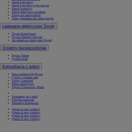
Napęd hybrydowy
Napęd hybrydowy typu plug-in
Napęd wodorowy
Napęd elektryczny na baterię
Zasięg aut elektrycznych
Zalety posiadania aut elektrycznych
Ładowanie elektrycznej Toyoty
Toyota HomeCharge
Toyota Charging Network
Jak naładować elektryczną Toyotę?
Systemy bezpieczeństwa
Toyota T-Mate
System eCall
Komunikacja z autem
Nowa aplikacja MyToyota
Cyfrowy opiekun auta
Usługi Connected
Płatne subskrypcje
Toyota Connectivity Match
Skontaktuj się z nami
Polityka ciasteczek
Deklaracja dostępności
(Opens in new window)
(Opens in new window)
(Opens in new window)
(Opens in new window)