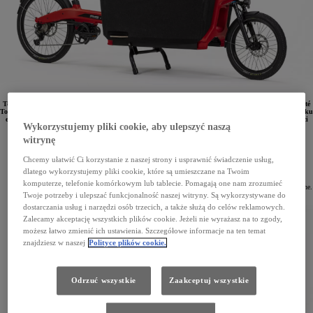
Toyota i DOUZE Cycles zaprezentowały nowy elektryczny rower cargo – DOUZE Cycles x La mobilité
Toyota. Łączy on funkcjonalność i trwałość z niskim śladem węglowym w całym cyklu życia. Na silniku
elektrycznym może pokonać do 100 km i przewieźć do 100 kg towaru. Rower będzie dostępny w sieci
Wykorzystujemy pliki cookie, aby ulepszyć naszą
dilerskiej Toyoty we Francji od września 2023 roku.
witrynę
W lipcu 2022 roku Toyota France nawiązała współpracę z DOUZE Cycles, by wspólnie opracować
nowy elektryczny rower cargo. Tak powstał DOUZE Cycles x La mobilité Toyota – jednoślad
o ładowności do 100 kg i zasięgu na silniku elektrycznym do 100 km. To pierwszy model roweru
Chcemy ułatwić Ci korzystanie z naszej strony i usprawnić świadczenie usług,
towarowego, który trafi do dystrybucji w sieci dilerskiej Toyoty we Francji. Będzie dostępny
dlatego wykorzystujemy pliki cookie, które są umieszczane na Twoim
w 300 salonach marki od września 2023 roku.
komputerze, telefonie komórkowym lub tablecie. Pomagają one nam zrozumieć
Nowy elektryczny rower cargo ma przestrzeń ładunkową przed kierownicą i wspomaganie elektryczne.
Można go z łatwością rozłożyć na dwie części – przednią i tylną, co ułatwia przechowywanie.
Twoje potrzeby i ulepszać funkcjonalność naszej witryny. Są wykorzystywane do
dostarczania usług i narzędzi osób trzecich, a także służą do celów reklamowych.
Zalecamy akceptację wszystkich plików cookie. Jeżeli nie wyrażasz na to zgody,
możesz łatwo zmienić ich ustawienia. Szczegółowe informacje na ten temat
znajdziesz w naszej
Polityce plików cookie.
Odrzuć wszystkie
Zaakceptuj wszystkie