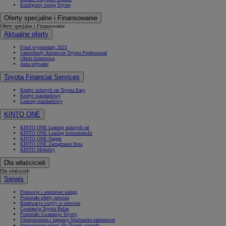
Konfiguruj swoją Toyotę
Oferty specjalne i Finansowanie
Oferty specjalne i Finansowanie
Aktualne oferty
Finał wyprzedaży 2025
Samochody dostawcze Toyota Professional
Oferta biznesowa
Auta używane
Toyota Financial Services
Kredyt niższych rat Toyota Easy
Kredyt standardowy
Leasing standardowy
KINTO ONE
KINTO ONE Leasing niższych rat
KINTO ONE Leasing konsumencki
KINTO ONE Najem
KINTO ONE Zarządzanie flotą
KINTO Mobility
Dla właścicieli
Dla właścicieli
Serwis
Promocje i sezonowe usługi
Pozostałe oferty serwisu
Rezerwacja wizyty w serwisie
Gwarancja Toyota Relax
Pozostałe Gwarancje Toyoty
Ubezpieczenia i naprawy blacharsko-lakiernicze
Innowacyjne usługi dla Twojej wygody