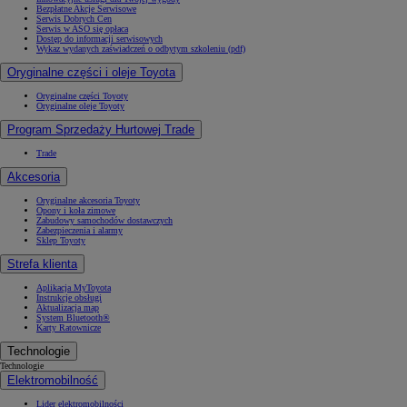
Bezpłatne Akcje Serwisowe
Serwis Dobrych Cen
Serwis w ASO się opłaca
Dostęp do informacji serwisowych
Wykaz wydanych zaświadczeń o odbytym szkoleniu (pdf)
Oryginalne części i oleje Toyota
Oryginalne części Toyoty
Oryginalne oleje Toyoty
Program Sprzedaży Hurtowej Trade
Trade
Akcesoria
Oryginalne akcesoria Toyoty
Opony i koła zimowe
Zabudowy samochodów dostawczych
Zabezpieczenia i alarmy
Sklep Toyoty
Strefa klienta
Aplikacja MyToyota
Instrukcje obsługi
Aktualizacja map
System Bluetooth®
Karty Ratownicze
Technologie
Technologie
Elektromobilność
Lider elektromobilności