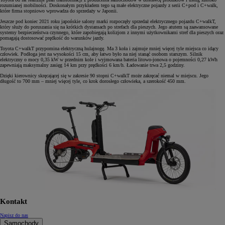
rozumianej mobilności. Doskonałym przykładem tego są małe elektryczne pojazdy z serii C+pod i C+walk,
które firma stopniowo wprowadza do sprzedaży w Japonii.
Jeszcze pod koniec 2021 roku japońskie salony marki rozpoczęły sprzedaż elektrycznego pojazdu C+walkT,
który służy do poruszania się na krótkich dystansach po strefach dla pieszych. Jego atutem są zaawansowane
systemy bezpieczeństwa czynnego, które zapobiegają kolizjom z innymi użytkownikami stref dla pieszych oraz
pomagają dostosować prędkość do warunków jazdy.
Toyota C+walkT przypomina elektryczną hulajnogę. Ma 3 koła i zajmuje mniej więcej tyle miejsca co idący
człowiek. Podłoga jest na wysokości 15 cm, aby łatwo było na niej stanąć osobom starszym. Silnik
elektryczny o mocy 0,35 kW w przednim kole i wyjmowana bateria litowo-jonowa o pojemności 0,27 kWh
zapewniają maksymalny zasięg 14 km przy prędkości 6 km/h. Ładowanie trwa 2,5 godziny.
Dzięki kierownicy skręcającej się w zakresie 90 stopni C+walkT może zakręcać niemal w miejscu. Jego
długość to 700 mm – mniej więcej tyle, co krok dorosłego człowieka, a szerokość 450 mm.
Kontakt
Napisz do nas
Samochody