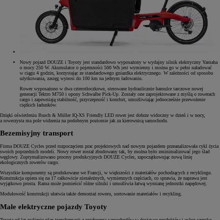
Nowy pojazd DOUZE i Toyoty jest standardowo wyposażony w wydajny silnik elektryczny Yamaha
o mocy 250 W. Akumulator o pojemności 500 Wh jest wymienny i można go w pełni naładować
w ciągu 4 godzin, korzystając ze standardowego gniazdka elektrycznego. W zależności od sposobu
użytkowania, zasięg wynosi do 100 km na jednym ładowaniu.
Rower wyposażono w dwa czterotłoczkowe, sterowane hydraulicznie hamulce tarczowe nowej
generacji Tektro M750 i opony Schwalbe Pick-Up. Zostały one zaprojektowane z myślą o rowerach
cargo i zapewniają stabilność, przyczepność i komfort, umożliwiając jednocześnie przewożenie
ciężkich ładunków.
Dzięki oświetleniu Busch & Müller IQ-XS Friendly LED rower jest dobrze widoczny w dzień i w nocy,
a rowerzysta ma pole widzenia na podobnym poziomie jak za kierownicą samochodu.
Bezemisyjny transport
Firma DOUZE Cycles przed rozpoczęciem prac projektowych nad nowym pojazdem przeanalizowała cykl życia
swoich poprzednich modeli. Nowy rower został zbudowany tak, by można było zminimalizować jego ślad
węglowy. Zoptymalizowano procesy produkcyjnych DOUZE Cycles, zapoczątkowując nową linię
ekologicznych rowerów cargo.
Wszystkie komponenty są produkowane we Francji, w większości z materiałów pochodzących z recyklingu.
Konstrukcja opiera się na 17 całkowicie niezależnych, wymiennych częściach, co sprawia, że naprawa jest
wyjątkowo prosta. Rama może pomieścić różne silniki i umożliwia łatwą wymianę jednostki napędowej.
Modułowość konstrukcji ułatwia także demontaż roweru, sortowanie materiałów i recykling.
Małe elektryczne pojazdy Toyoty
Toyota od lat realizuje plan transformacji z producenta samochodów w dostawcę produktów i usług szeroko