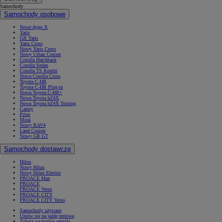
Samochody
Samochody osobowe
Nowe Aygo X
Yaris
GR Yaris
Yaris Cross
Nowy Yaris Cross
Nowy Urban Cruiser
Corolla Hatchback
Corolla Sedan
Corolla TS Kombi
Nowa Corolla Cross
Toyota C-HR
Toyota C-HR Plug-in
Nowa Toyota C-HR+
Nowa Toyota bZ4X
Nowa Toyota bZ4X Touring
Camry
Prius
Mirai
Nowy RAV4
Land Cruiser
Nowy GR GT
Samochody dostawcze
Hilux
Nowy Hilux
Nowy Hilux Electric
PROACE Max
PROACE
PROACE Verso
PROACE CITY
PROACE CITY Verso
Samochody używane
Umów się na jazdę testową
Zobacz wszystkie cenniki