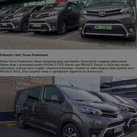
Elektryki z linii Toyota Professional
Marka Toyota Professional oferuje kompletną gamę samochodów dostawczych z napędem elektrycznym.
Dobrze znane i sprawdzone modele PROACE CITY Electric oraz PROACE Electric w 2024 roku zostały
odświeżone, zyskując nowy wygląd i ulepszone technologie. Ostatnio do oferty dołączył także zupełnie nowy
PROACE MAX, który uzupełnił ofertę w największym segmencie aut dostawczych.