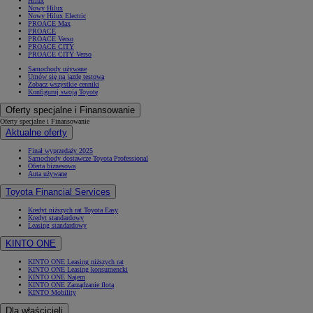
Hilux
Nowy Hilux
Nowy Hilux Electric
PROACE Max
PROACE
PROACE Verso
PROACE CITY
PROACE CITY Verso
Samochody używane
Umów się na jazdę testową
Zobacz wszystkie cenniki
Konfiguruj swoją Toyotę
Oferty specjalne i Finansowanie
Oferty specjalne i Finansowanie
Aktualne oferty
Finał wyprzedaży 2025
Samochody dostawcze Toyota Professional
Oferta biznesowa
Auta używane
Toyota Financial Services
Kredyt niższych rat Toyota Easy
Kredyt standardowy
Leasing standardowy
KINTO ONE
KINTO ONE Leasing niższych rat
KINTO ONE Leasing konsumencki
KINTO ONE Najem
KINTO ONE Zarządzanie flotą
KINTO Mobility
Dla właścicieli