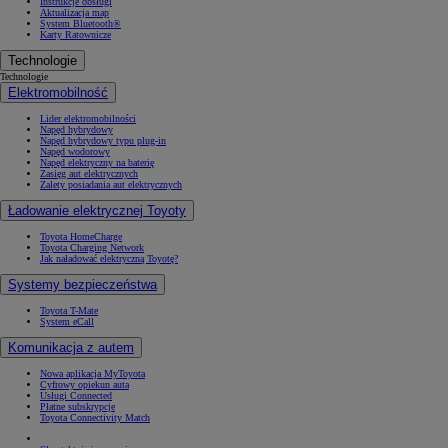
Instrukcje obsługi
Aktualizacja map
System Bluetooth®
Karty Ratownicze
Technologie
Technologie
Elektromobilność
Lider elektromobilności
Napęd hybrydowy
Napęd hybrydowy typu plug-in
Napęd wodorowy
Napęd elektryczny na baterię
Zasięg aut elektrycznych
Zalety posiadania aut elektrycznych
Ładowanie elektrycznej Toyoty
Toyota HomeCharge
Toyota Charging Network
Jak naładować elektryczną Toyotę?
Systemy bezpieczeństwa
Toyota T-Mate
System eCall
Komunikacja z autem
Nowa aplikacja MyToyota
Cyfrowy opiekun auta
Usługi Connected
Płatne subskrypcje
Toyota Connectivity Match