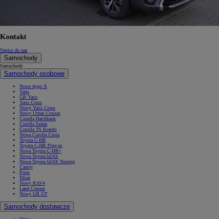
Kontakt
Napisz do nas
Samochody
Samochody
Samochody osobowe
Nowe Aygo X
Yaris
GR Yaris
Yaris Cross
Nowy Yaris Cross
Nowy Urban Cruiser
Corolla Hatchback
Corolla Sedan
Corolla TS Kombi
Nowa Corolla Cross
Toyota C-HR
Toyota C-HR Plug-in
Nowa Toyota C-HR+
Nowa Toyota bZ4X
Nowa Toyota bZ4X Touring
Camry
Prius
Mirai
Nowy RAV4
Land Cruiser
Nowy GR GT
Samochody dostawcze