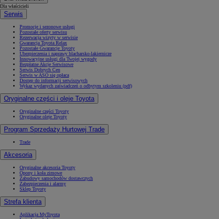
Dla właścicieli
Serwis
Promocje i sezonowe usługi
Pozostałe oferty serwisu
Rezerwacja wizyty w serwisie
Gwarancja Toyota Relax
Pozostałe Gwarancje Toyoty
Ubezpieczenia i naprawy blacharsko-lakiernicze
Innowacyjne usługi dla Twojej wygody
Bezpłatne Akcje Serwisowe
Serwis Dobrych Cen
Serwis w ASO się opłaca
Dostęp do informacji serwisowych
Wykaz wydanych zaświadczeń o odbytym szkoleniu (pdf)
Oryginalne części i oleje Toyota
Oryginalne części Toyoty
Oryginalne oleje Toyoty
Program Sprzedaży Hurtowej Trade
Trade
Akcesoria
Oryginalne akcesoria Toyoty
Opony i koła zimowe
Zabudowy samochodów dostawczych
Zabezpieczenia i alarmy
Sklep Toyoty
Strefa klienta
Aplikacja MyToyota