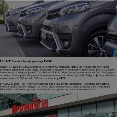
PROACE Electric z 3-letnią gwarancją E-PRO
Użytkowa Toyota PROACE Electric to wielofunkcyjny samochód, który z łatwością można dostosować
do rodzaju działalności swojej firmy. Pojazd jest wyposażony w elektryczny silnik o mocy 136 KM, zasilany
litowo-jonową baterią o pojemności 50 kWh lub 75 kWh. Maksymalny moment obrotowy 260 Nm dostępny
w pełnym zakresie prędkości sprawia, że auto sprawnie rusza i nabiera prędkości. Zasięg na jednym ładowaniu
wynosi średnio do 303 km i do 398 km w mieście (wg WLTP).
PROACE Electric – jak i wszystkie pozostałe auta z linii Toyota Professional – przechodzi drobiazgową
kontrolę jakości jeszcze w fabryce. Co więcej, marka obejmuje auta 3-letnią gwarancją E-PRO bez limitu
kilometrów, z dodatkową gwarancją na ładowarki oraz pomocą w razie rozładowania baterii.