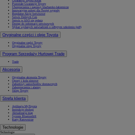
Gwarancja Toyota Relax
Pozostałe Gwarancje Toyoty
Ubezpieczenia i naprawy blacharsko-lakiernicze
Innowacyjne usługi dla Twojej wygody
Bezpłatne Akcje Serwisowe
Serwis Dobrych Cen
Serwis w ASO się opłaca
Dostęp do informacji serwisowych
Wykaz wydanych zaświadczeń o odbytym szkoleniu (pdf)
Oryginalne części i oleje Toyota
Oryginalne części Toyoty
Oryginalne oleje Toyoty
Program Sprzedaży Hurtowej Trade
Trade
Akcesoria
Oryginalne akcesoria Toyoty
Opony i koła zimowe
Zabudowy samochodów dostawczych
Zabezpieczenia i alarmy
Sklep Toyoty
Strefa klienta
Aplikacja MyToyota
Instrukcje obsługi
Aktualizacja map
System Bluetooth®
Karty Ratownicze
Technologie
Technologie