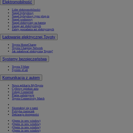
Elektromobilność
Lider elektromobilności
Napęd hybrydowy
Napęd hybrydowy typu plug-in
Napęd wodorowy
Napęd elektryczny na baterię
Zasięg aut elektrycznych
Zalety posiadania aut elektrycznych
Ładowanie elektrycznej Toyoty
Toyota HomeCharge
Toyota Charging Network
Jak naładować elektryczną Toyotę?
Systemy bezpieczeństwa
Toyota T-Mate
System eCall
Komunikacja z autem
Nowa aplikacja MyToyota
Cyfrowy opiekun auta
Usługi Connected
Płatne subskrypcje
Toyota Connectivity Match
Skontaktuj się z nami
Polityka ciasteczek
Deklaracja dostępności
(Opens in new window)
(Opens in new window)
(Opens in new window)
(Opens in new window)