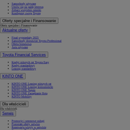
Samochody używane
Umów się na jazdę testową
Zobacz wszystkie cenniki
Konfiguruj swoją Toyotę
Oferty specjalne i Finansowanie
Oferty specjalne i Finansowanie
Aktualne oferty
Finał wyprzedaży 2025
Samochody dostawcze Toyota Professional
Oferta biznesowa
Auta używane
Toyota Financial Services
Kredyt niższych rat Toyota Easy
Kredyt standardowy
Leasing standardowy
KINTO ONE
KINTO ONE Leasing niższych rat
KINTO ONE Leasing konsumencki
KINTO ONE Najem
KINTO ONE Zarządzanie flotą
KINTO Mobility
Dla właścicieli
Dla właścicieli
Serwis
Promocje i sezonowe usługi
Pozostałe oferty serwisu
Rezerwacja wizyty w serwisie