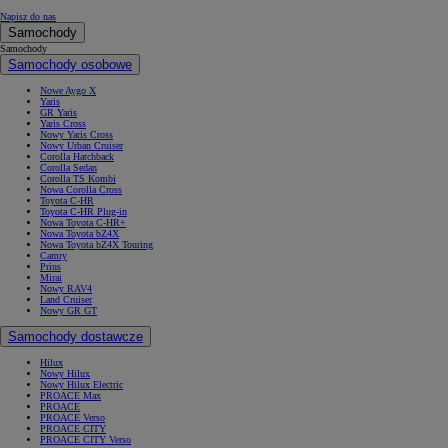
Napisz do nas
Samochody
Samochody
Samochody osobowe
Nowe Aygo X
Yaris
GR Yaris
Yaris Cross
Nowy Yaris Cross
Nowy Urban Cruiser
Corolla Hatchback
Corolla Sedan
Corolla TS Kombi
Nowa Corolla Cross
Toyota C-HR
Toyota C-HR Plug-in
Nowa Toyota C-HR+
Nowa Toyota bZ4X
Nowa Toyota bZ4X Touring
Camry
Prius
Mirai
Nowy RAV4
Land Cruiser
Nowy GR GT
Samochody dostawcze
Hilux
Nowy Hilux
Nowy Hilux Electric
PROACE Max
PROACE
PROACE Verso
PROACE CITY
PROACE CITY Verso