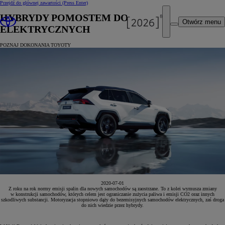
Przejdź do głównej zawartości
(Press Enter)
HYBRYDY POMOSTEM DO AUT
Otwórz menu
ELEKTRYCZNYCH
POZNAJ DOKONANIA TOYOTY
2020-07-01
Z roku na rok normy emisji spalin dla nowych samochodów są zaostrzane. To z kolei wymusza zmiany
w konstrukcji samochodów, których celem jest ograniczanie zużycia paliwa i emisji CO2 oraz innych
szkodliwych substancji. Motoryzacja stopniowo dąży do bezemisyjnych samochodów elektrycznych, zaś droga
do nich wiedzie przez hybrydy.