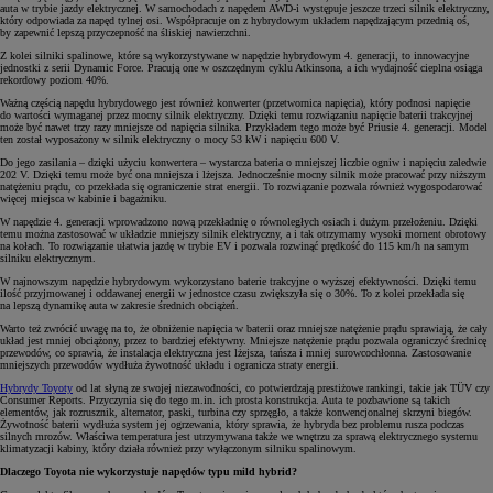
auta w trybie jazdy elektrycznej. W samochodach z napędem AWD-i występuje jeszcze trzeci silnik elektryczny,
który odpowiada za napęd tylnej osi. Współpracuje on z hybrydowym układem napędzającym przednią oś,
by zapewnić lepszą przyczepność na śliskiej nawierzchni.
Z kolei silniki spalinowe, które są wykorzystywane w napędzie hybrydowym 4. generacji, to innowacyjne
jednostki z serii Dynamic Force. Pracują one w oszczędnym cyklu Atkinsona, a ich wydajność cieplna osiąga
rekordowy poziom 40%.
Ważną częścią napędu hybrydowego jest również konwerter (przetwornica napięcia), który podnosi napięcie
do wartości wymaganej przez mocny silnik elektryczny. Dzięki temu rozwiązaniu napięcie baterii trakcyjnej
może być nawet trzy razy mniejsze od napięcia silnika. Przykładem tego może być Priusie 4. generacji. Model
ten został wyposażony w silnik elektryczny o mocy 53 kW i napięciu 600 V.
Do jego zasilania – dzięki użyciu konwertera – wystarcza bateria o mniejszej liczbie ogniw i napięciu zaledwie
202 V. Dzięki temu może być ona mniejsza i lżejsza. Jednocześnie mocny silnik może pracować przy niższym
natężeniu prądu, co przekłada się ograniczenie strat energii. To rozwiązanie pozwala również wygospodarować
więcej miejsca w kabinie i bagażniku.
W napędzie 4. generacji wprowadzono nową przekładnię o równoległych osiach i dużym przełożeniu. Dzięki
temu można zastosować w układzie mniejszy silnik elektryczny, a i tak otrzymamy wysoki moment obrotowy
na kołach. To rozwiązanie ułatwia jazdę w trybie EV i pozwala rozwinąć prędkość do 115 km/h na samym
silniku elektrycznym.
W najnowszym napędzie hybrydowym wykorzystano baterie trakcyjne o wyższej efektywności. Dzięki temu
ilość przyjmowanej i oddawanej energii w jednostce czasu zwiększyła się o 30%. To z kolei przekłada się
na lepszą dynamikę auta w zakresie średnich obciążeń.
Warto też zwrócić uwagę na to, że obniżenie napięcia w baterii oraz mniejsze natężenie prądu sprawiają, że cały
układ jest mniej obciążony, przez to bardziej efektywny. Mniejsze natężenie prądu pozwala ograniczyć średnicę
przewodów, co sprawia, że instalacja elektryczna jest lżejsza, tańsza i mniej surowcochłonna. Zastosowanie
mniejszych przewodów wydłuża żywotność układu i ogranicza straty energii.
Hybrydy Toyoty
od lat słyną ze swojej niezawodności, co potwierdzają prestiżowe rankingi, takie jak TÜV czy
Consumer Reports. Przyczynia się do tego m.in. ich prosta konstrukcja. Auta te pozbawione są takich
elementów, jak rozrusznik, alternator, paski, turbina czy sprzęgło, a także konwencjonalnej skrzyni biegów.
Żywotność baterii wydłuża system jej ogrzewania, który sprawia, że hybryda bez problemu rusza podczas
silnych mrozów. Właściwa temperatura jest utrzymywana także we wnętrzu za sprawą elektrycznego systemu
klimatyzacji kabiny, który działa również przy wyłączonym silniku spalinowym.
Dlaczego Toyota nie wykorzystuje napędów typu mild hybrid?