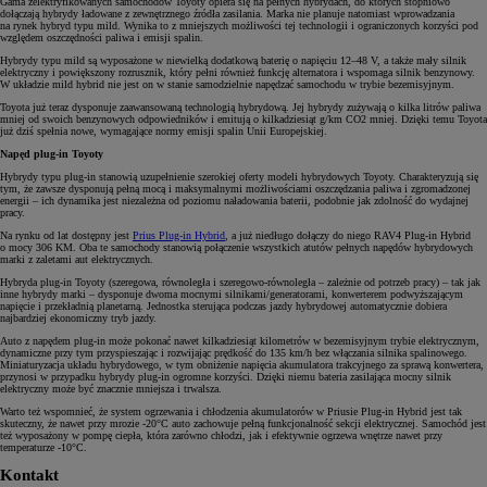
Gama zelektryfikowanych samochodów Toyoty opiera się na pełnych hybrydach, do których stopniowo
dołączają hybrydy ładowane z zewnętrznego źródła zasilania. Marka nie planuje natomiast wprowadzania
na rynek hybryd typu mild. Wynika to z mniejszych możliwości tej technologii i ograniczonych korzyści pod
względem oszczędności paliwa i emisji spalin.
Hybrydy typu mild są wyposażone w niewielką dodatkową baterię o napięciu 12–48 V, a także mały silnik
elektryczny i powiększony rozrusznik, który pełni również funkcję alternatora i wspomaga silnik benzynowy.
W układzie mild hybrid nie jest on w stanie samodzielnie napędzać samochodu w trybie bezemisyjnym.
Toyota już teraz dysponuje zaawansowaną technologią hybrydową. Jej hybrydy zużywają o kilka litrów paliwa
mniej od swoich benzynowych odpowiedników i emitują o kilkadziesiąt g/km CO2 mniej. Dzięki temu Toyota
już dziś spełnia nowe, wymagające normy emisji spalin Unii Europejskiej.
Napęd plug-in Toyoty
Hybrydy typu plug-in stanowią uzupełnienie szerokiej oferty modeli hybrydowych Toyoty. Charakteryzują się
tym, że zawsze dysponują pełną mocą i maksymalnymi możliwościami oszczędzania paliwa i zgromadzonej
energii – ich dynamika jest niezależna od poziomu naładowania baterii, podobnie jak zdolność do wydajnej
pracy.
Na rynku od lat dostępny jest
Prius Plug-in Hybrid
, a już niedługo dołączy do niego RAV4 Plug-in Hybrid
o mocy 306 KM. Oba te samochody stanowią połączenie wszystkich atutów pełnych napędów hybrydowych
marki z zaletami aut elektrycznych.
Hybryda plug-in Toyoty (szeregowa, równoległa i szeregowo-równoległa – zależnie od potrzeb pracy) – tak jak
inne hybrydy marki – dysponuje dwoma mocnymi silnikami/generatorami, konwerterem podwyższającym
napięcie i przekładnią planetarną. Jednostka sterująca podczas jazdy hybrydowej automatycznie dobiera
najbardziej ekonomiczny tryb jazdy.
Auto z napędem plug-in może pokonać nawet kilkadziesiąt kilometrów w bezemisyjnym trybie elektrycznym,
dynamiczne przy tym przyspieszając i rozwijając prędkość do 135 km/h bez włączania silnika spalinowego.
Miniaturyzacja układu hybrydowego, w tym obniżenie napięcia akumulatora trakcyjnego za sprawą konwertera,
przynosi w przypadku hybrydy plug-in ogromne korzyści. Dzięki niemu bateria zasilająca mocny silnik
elektryczny może być znacznie mniejsza i trwalsza.
Warto też wspomnieć, że system ogrzewania i chłodzenia akumulatorów w Priusie Plug-in Hybrid jest tak
skuteczny, że nawet przy mrozie -20°C auto zachowuje pełną funkcjonalność sekcji elektrycznej. Samochód jest
też wyposażony w pompę ciepła, która zarówno chłodzi, jak i efektywnie ogrzewa wnętrze nawet przy
temperaturze -10°C.
Kontakt