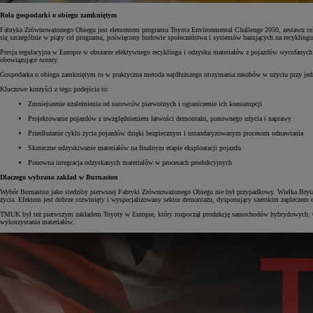
Rola gospodarki o obiegu zamkniętym
Fabryka Zrównoważonego Obiegu jest elementem programu Toyota Environmental Challenge 2050, zestawu celów 
się szczególnie w piąty cel programu, poświęcony budowie społeczeństwa i systemów bazujących na recyklingu
Presja regulacyjna w Europie w obszarze efektywnego recyklingu i odzysku materiałów z pojazdów wycofanych z
obowiązujące normy.
Gospodarka o obiegu zamkniętym to w praktyczna metoda najdłuższego utrzymania zasobów w użyciu przy jed
Kluczowe korzyści z tego podejścia to:
Zmniejszenie uzależnienia od surowców pierwotnych i ograniczenie ich konsumpcji
Projektowanie pojazdów z uwzględnieniem łatwości demontażu, ponownego użycia i naprawy
Przedłużanie cyklu życia pojazdów dzięki bezpiecznym i ustandaryzowanym procesom odnawiania
Skuteczne odzyskiwanie materiałów na finalnym etapie eksploatacji pojazdu
Ponowna integracja odzyskanych materiałów w procesach produkcyjnych
Dlaczego wybrano zakład w Burnaston
Wybór Burnaston jako siedziby pierwszej Fabryki Zrównoważonego Obiegu nie był przypadkowy. Wielka Brytan
życia. Efektem jest dobrze rozwinięty i wyspecjalizowany sektor demontażu, dysponujący szerokim zapleczem 
TMUK był też pierwszym zakładem Toyoty w Europie, który rozpoczął produkcję samochodów hybrydowych. Od
wykorzystania materiałów.