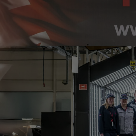
Od
105 300 zł
Corolla Hatchback
HYBRID