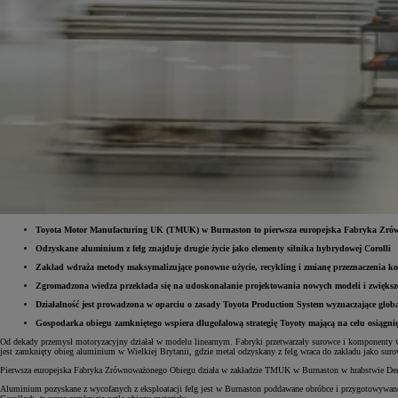
Toyota Motor Manufacturing UK (TMUK) w Burnaston to pierwsza europejska Fabryka Zr
Odzyskane aluminium z felg znajduje drugie życie jako elementy silnika hybrydowej Corolli
Zakład wdraża metody maksymalizujące ponowne użycie, recykling i zmianę przeznaczenia k
Od
81 900 zł
Zgromadzona wiedza przekłada się na udoskonalanie projektowania nowych modeli i zwiększ
Yaris Cross
Działalność jest prowadzona w oparciu o zasady Toyota Production System wyznaczające glob
HYBRID
Gospodarka obiegu zamkniętego wspiera długofalową strategię Toyoty mającą na celu osiągnięc
Od dekady przemysł motoryzacyjny działał w modelu linearnym. Fabryki przetwarzały surowce i komponenty w
jest zamknięty obieg aluminium w Wielkiej Brytanii, gdzie metal odzyskany z felg wraca do zakładu jako sur
Pierwsza europejska Fabryka Zrównoważonego Obiegu działa w zakładzie TMUK w Burnaston w hrabstwie Derby
Aluminium pozyskane z wycofanych z eksploatacji felg jest w Burnaston poddawane obróbce i przygotowywan