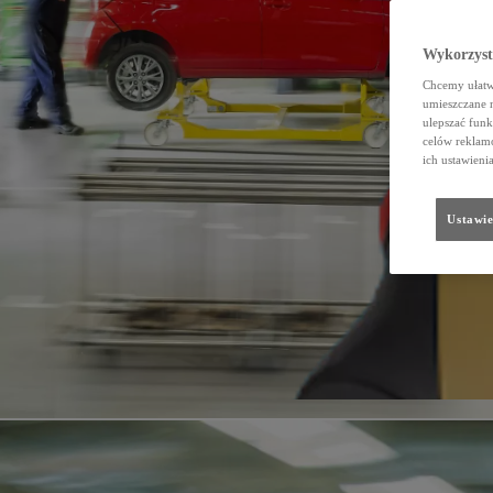
Wykorzystu
Chcemy ułatwi
umieszczane 
ulepszać funk
celów reklamo
ich ustawieni
Ustawie