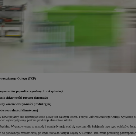
ównoważonego Obiegu (TCF)
omponentów pojazdów wycofanych z eksploatacji
enie efektywności procesu demontażu
alny wzorzec efektywności produkcyjnej
ie neutralności klimatycznej
 nowe pojazdy, nie zaprzątając sobie głowy ich dalszym losem. Fabryki Zrównoważonego Obiegu wytyczają now
owiec wykorzystywany podczas produkcji elementów silnika.
shire. Wypracowywane tu metody i standardy mają stać się wzorcem dla kolejnych tego typu obiektów. Jesz
e do ponownego zastosowania, po czym trafia do fabryki Toyoty w Deeside. Tam zasila produkcję podzespoł