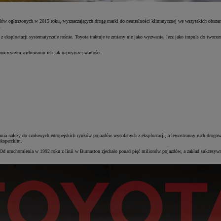
ogłoszonych w 2015 roku, wyznaczających drogę marki do neutralności klimatycznej we wszystkich obszarach 
.
 eksploatacji systematycznie rośnie. Toyota traktuje te zmiany nie jako wyzwanie, lecz jako impuls do tworz
noczesnym zachowaniu ich jak najwyższej wartości.
ia należy do czołowych europejskich rynków pojazdów wycofanych z eksploatacji, a lewostronny ruch drogowy
eksperckim.
 uruchomienia w 1992 roku z linii w Burnaston zjechało ponad pięć milionów pojazdów, a zakład sukcesywn