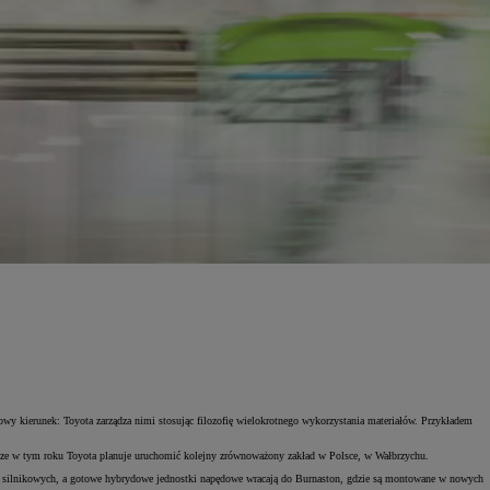
y kierunek: Toyota zarządza nimi stosując filozofię wielokrotnego wykorzystania materiałów. Przykładem
cze w tym roku Toyota planuje uruchomić kolejny zrównoważony zakład w Polsce, w Wałbrzychu.
ów silnikowych, a gotowe hybrydowe jednostki napędowe wracają do Burnaston, gdzie są montowane w nowych