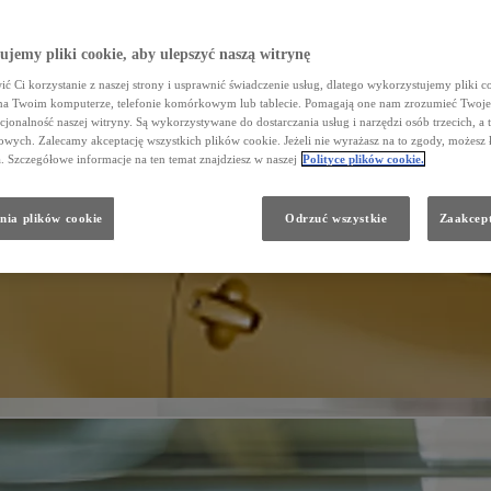
jemy pliki cookie, aby ulepszyć naszą witrynę
ć Ci korzystanie z naszej strony i usprawnić świadczenie usług, dlatego wykorzystujemy pliki co
na Twoim komputerze, telefonie komórkowym lub tablecie. Pomagają one nam zrozumieć Twoje 
cjonalność naszej witryny. Są wykorzystywane do dostarczania usług i narzędzi osób trzecich, a 
wych. Zalecamy akceptację wszystkich plików cookie. Jeżeli nie wyrażasz na to zgody, możesz 
a. Szczegółowe informacje na ten temat znajdziesz w naszej
Polityce plików cookie.
nia plików cookie
Odrzuć wszystkie
Zaakcept