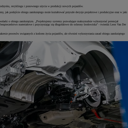
 odzysku, recyklingu i ponownego użycia w produkcji nowych pojazdów.
, jak podejście obiegu zamkniętego może kształtować przyszłe decyzje projektowe i produkcyjne oraz w jaki
podarki o obiegu zamkniętym. „Projektujemy systemy pozwalające maksymalnie wykorzystać potencjał
zpieczeństwo materiałowe i przyczyniając się długofalowo do ochrony środowiska” - twierdzi Leon Van Der
akresie procesów związanych z końcem życia pojazdów, ale również wykorzystania zasad obiegu zamkniętego