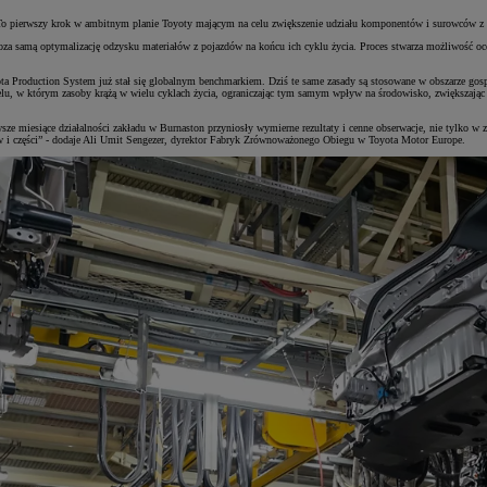
. To pierwszy krok w ambitnym planie Toyoty mającym na celu zwiększenie udziału komponentów i surowców z
 samą optymalizację odzysku materiałów z pojazdów na końcu ich cyklu życia. Proces stwarza możliwość oceny
a Production System już stał się globalnym benchmarkiem. Dziś te same zasady są stosowane w obszarze gos
, w którym zasoby krążą w wielu cyklach życia, ograniczając tym samym wpływ na środowisko, zwiększając be
 miesiące działalności zakładu w Burnaston przyniosły wymierne rezultaty i cenne obserwacje, nie tylko w z
bów i części” - dodaje Ali Umit Sengezer, dyrektor Fabryk Zrównoważonego Obiegu w Toyota Motor Europe.