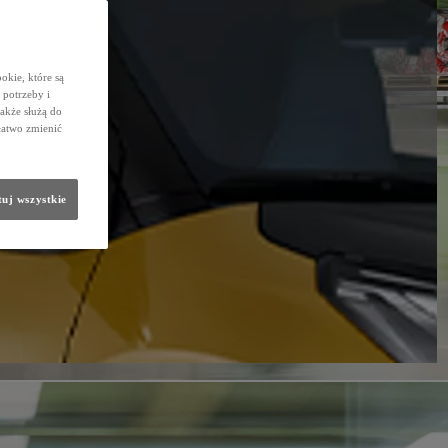
okie, które są
potrzeby i
także służą do
łatwo zmienić
uj wszystkie