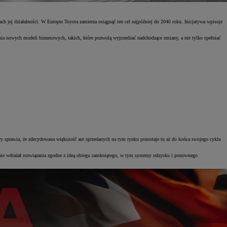
jej działalności. W Europie Toyota zamierza osiągnąć ten cel najpóźniej do 2040 roku. Inicjatywa wpisuje
enia nowych modeli biznesowych, takich, które pozwolą wyprzedzać nadchodzące zmiany, a nie tylko spełniać
 sprawia, że zdecydowana większość aut sprzedanych na tym rynku pozostaje tu aż do końca swojego cyklu
ie wdrażał rozwiązania zgodne z ideą obiegu zamkniętego, w tym systemy odzysku i ponownego