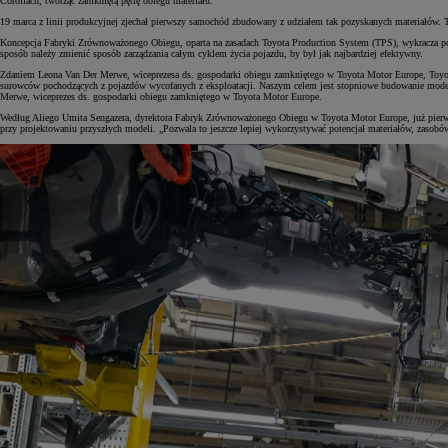
Corollach, tworząc zamkniętą pętlę obiegu materiału.
19 marca z linii produkcyjnej zjechał pierwszy samochód zbudowany z udziałem tak pozyskanych materiałów
Koncepcja Fabryki Zrównoważonego Obiegu, oparta na zasadach Toyota Production System (TPS), wykracza poza
sposób należy zmienić sposób zarządzania całym cyklem życia pojazdu, by był jak najbardziej efektywny.
Zdaniem Leona Van Der Merwe, wiceprezesa ds. gospodarki obiegu zamkniętego w Toyota Motor Europe, Toyot
surowców pochodzących z pojazdów wycofanych z eksploatacji. Naszym celem jest stopniowe budowanie modelu
Merwe, wiceprezes ds. gospodarki obiegu zamkniętego w Toyota Motor Europe.
Według Aliego Umita Sengazera, dyrektora Fabryk Zrównoważonego Obiegu w Toyota Motor Europe, już pierwsze
przy projektowaniu przyszłych modeli. „Pozwala to jeszcze lepiej wykorzystywać potencjał materiałów, zaso