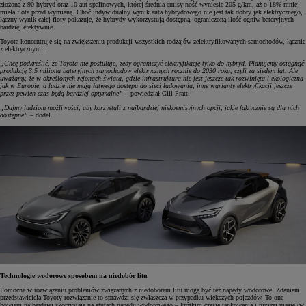
złożoną z 90 hybryd oraz 10 aut spalinowych, której średnia emisyjność wyniesie 205 g/km, aż o 18% mniej
miała flota przed wymianą. Choć indywidualny wynik auta hybrydowego nie jest tak dobry jak elektrycznego,
łączny wynik całej floty pokazuje, że hybrydy wykorzystują dostępną, ograniczoną ilość ogniw bateryjnych
bardziej efektywnie.
Toyota koncentruje się na zwiększeniu produkcji wszystkich rodzajów zelektryfikowanych samochodów, łącznie
z elektrycznymi.
„Chcę podkreślić, że Toyota nie postuluje, żeby ograniczyć elektryfikację tylko do hybryd. Planujemy osiągnąć
produkcję 3,5 miliona bateryjnych samochodów elektrycznych rocznie do 2030 roku, czyli za siedem lat. Ale
uważamy, że w określonych rejonach świata, gdzie infrastruktura nie jest jeszcze tak rozwinięta i ekologiczna
jak w Europie, a ludzie nie mają łatwego dostępu do sieci ładowania, inne warianty elektryfikacji jeszcze
przez pewien czas będą bardziej optymalne”
– powiedział Gill Pratt.
„Dajmy ludziom możliwości, aby korzystali z najbardziej niskoemisyjnych opcji, jakie faktycznie są dla nich
dostępne”
– dodał.
Technologie wodorowe sposobem na niedobór litu
Pomocne w rozwiązaniu problemów związanych z niedoborem litu mogą być też napędy wodorowe. Zdaniem
przedstawiciela Toyoty rozwiązanie to sprawdzi się zwłaszcza w przypadku większych pojazdów. To one
bowiem najbardziej skorzystają na atutach napędu wodorowego – krótkim czasie tankowania i niższej masie (w