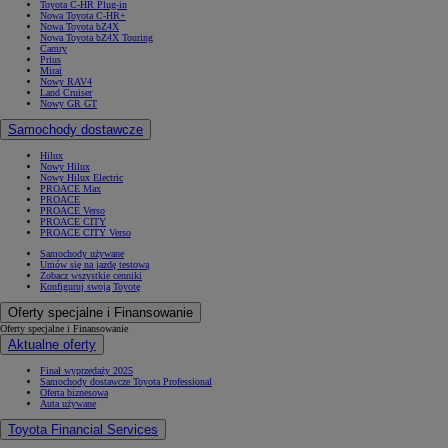
Toyota C-HR Plug-in
Nowa Toyota C-HR+
Nowa Toyota bZ4X
Nowa Toyota bZ4X Touring
Camry
Prius
Mirai
Nowy RAV4
Land Cruiser
Nowy GR GT
Samochody dostawcze
Hilux
Nowy Hilux
Nowy Hilux Electric
PROACE Max
PROACE
PROACE Verso
PROACE CITY
PROACE CITY Verso
Samochody używane
Umów się na jazdę testową
Zobacz wszystkie cenniki
Konfiguruj swoją Toyotę
Oferty specjalne i Finansowanie
Oferty specjalne i Finansowanie
Aktualne oferty
Finał wyprzedaży 2025
Samochody dostawcze Toyota Professional
Oferta biznesowa
Auta używane
Toyota Financial Services