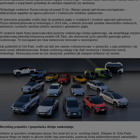
porównaniu z masą baterii potrzebnej do zasilania ciężarówki czy autobusu).
Technologie wodorowe Toyota rozwija od ponad 25 lat. Obecnie pracuje nad dwoma rozwiązaniami –
elektrycznym napędem na ogniwa paliwowe i wodorowym silnikiem spalinowym.
W pierwszym przypadku wodór służy do produkcji prądu w wydajnych i trwałych ogniwach paliwowych.
Toyota skomercjalizowała tę technologię w 2014 roku, a obecnie prowadzi sprzedaż samochodów osobowych,
autobusów, systemów zasilania jachtów morskich i generatorów prądu.
W ostatnich latach firma opracowała także prototyp wodorowego silnika spalinowego, tak modyfikując seryjnie
produkowaną jednostkę benzynową modelu GR Yaris, aby dostosować ją do specyfiki gazowego paliwa
wodorowego. To rozwiązanie jest teraz intensywnie testowane w motorsporcie.
Jak podkreślił dr Gill Pratt, wodór już dziś jest szeroko wykorzystywany w przemyśle, a jego produkcja i tak
musi zostać zdekarbonizowana. Branżę wodorową czekają więc duże inwestycje i intensywny rozwój
technologii. Motoryzacja może na tym skorzystać, podobnie jak transport kolejowy czy morski.
Recykling pojazdów i gospodarka obiegu zamkniętego
Jednym ze sposobów zwiększenia dostaw litu może być m.in. recykling baterii. Zdaniem dr. Gilla Pratta
jeszcze długo nie będzie to główne źródło tego pierwiastka, ponieważ liczba zelektryfikowanych samochodów