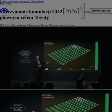
Przejdź do głównej zawartości
(Press Enter)
19-01-2023
Zatrzymanie kumulacji CO2 w atmosferze –
Otwórz menu
głównym celem Toyoty
Gill Pratt z Toyota Research Institute na Forum Ekonomicznym w Davos