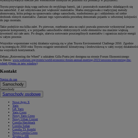
wykorzystywanych obecnie jest wielokrotnie mniejsza od poziomu ich produkcji w przyszłości.
Toyota przywiązuje dużą wagę zarówno do recyklingu baterii, jak i pozostałych materiałów składających się
na samochód. Z aut odzyskiwana jest większość materiałów. Marka zrezygnowała z tradycyjnej metody
złomowania, która polega na sprasowaniu całego samochodu, rozdrobnieniu go i oddzieleniu od siebie
drobinek różnych materiałów. Zamiast tego wprowadziła procedurę demontażu pojazdu w odwrotnej kolejności
do jego montażu.
Takie podejście ma kilka zalet. Po pierwsze, rozebranie auta na części pozwala ponownie wykorzystać jeszcze
sprawne komponenty, a w przypadku samochodów elektrycznych wiele elementów ma znacznie większą
żywotność niż całe auto. Po drugie, ułatwia sortowanie poszczególnych materiałów i ogranicza zużycie energii
w całym procesie.
Wszystkie wspomniane wyżej działania wpisują się w plan Toyota Environmental Challenge 2050. Zgodnie
z tą strategią do 2050 roku Toyota osiągnie neutralność klimatyczną i środowiskową w całej swojej działalności
na wszystkich kontynentach.
Debata „Reinventing the Wheel” z udziałem Gilla Pratta jest dostępna na stronie Forum Ekonomicznego
w Davos:
www.weforum.org/events/world-economic-forum-annual-meeting-2023/sessions/reinventing-the-
wheel
(Opens in new window)
Kontakt
Napisz do nas
Samochody
Samochody
Samochody osobowe
Nowe Aygo X
Yaris
GR Yaris
Yaris Cross
Nowy Yaris Cross
Nowy Urban Cruiser
Corolla Hatchback
Corolla Sedan
Corolla TS Kombi
Nowa Corolla Cross
Toyota C-HR