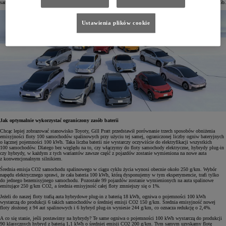
samochodów trzeba zelektryfikować najszybciej jak to możliwe, ale nie należy tego robić tylko w jeden sposób.
Ustawienia plików cookie
Jak optymalnie wykorzystać ograniczony zasób baterii
Chcąc lepiej zobrazować stanowisko Toyoty, Gill Pratt przedstawił porównanie trzech sposobów obniżenia
emisyjności floty 100 samochodów spalinowych przy użyciu tej samej, ograniczonej liczby ogniw bateryjnych
o łącznej pojemności 100 kWh. Taka liczba baterii nie wystarczy oczywiście do elektryfikacji wszystkich
100 samochodów. Dlatego bez względu na to, czy włączymy do floty samochody elektryczne, hybrydy plug-in
czy hybrydy, w każdym z tych wariantów zawsze część z pojazdów zostanie wymieniona na nowe auta
z konwencjonalnym silnikiem.
Średnia emisja CO2 samochodu spalinowego w ciągu cyklu życia wynosi obecnie około 250 g/km. Wybór
napędu elektrycznego sprawi, że cała bateria 100 kWh, którą dysponujemy w tym eksperymencie, trafi tylko
do jednego bezemisyjnego samochodu. Pozostałe 99 pojazdów zostanie wymienionych na auta spalinowe
emitujące 250 g/km CO2, a średnia emisyjność całej floty zmniejszy się o 1%.
Jeżeli do naszej floty trafią auta hybrydowe plug-in z baterią 18 kWh, ogniwa o pojemności 100 kWh
wystarczą do produkcji 6 takich samochodów o średniej emisji CO2 150 g/km. Średnia emisyjność nowej
floty złożonej z 94 aut spalinowych i 6 hybryd plug-in wyniesie 244 g/km, co oznacza redukcję o 2,4%.
A co się stanie, jeśli postawimy na hybrydy? Te same ogniwa o pojemności 100 kWh wystarczą do produkcji
90 klasycznych hybryd z baterią 1,1 kWh o średniej emisji CO2 200 g/km. Tym samym uzyskamy flotę