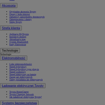
Akcesoria
Oryginalne akcesoria Toyoty
Opony i koła zimowe
Zabudowy samochodów dostawczych
Zabezpieczenia i alarmy
Sklep Toyoty
Strefa klienta
Aplikacja MyToyota
Instrukcje obsługi
Aktualizacja map
System Bluetooth®
Karty Ratownicze
Technologie
Technologie
Elektromobilność
Lider elektromobilności
Napęd hybrydowy
Napęd hybrydowy typu plug-in
Napęd wodorowy
Napęd elektryczny na baterię
Zasięg aut elektrycznych
Zalety posiadania aut elektrycznych
Ładowanie elektrycznej Toyoty
Toyota HomeCharge
Toyota Charging Network
Jak naładować elektryczną Toyotę?
Systemy bezpieczeństwa