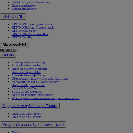
Kredyt niższych rat Toyota Easy
Kredyt standardowy
Leasing standardowy
KINTO ONE
KINTO ONE Leasing niższych rat
KINTO ONE Leasing konsumencki
KINTO ONE Najem
KINTO ONE Zarządzanie flotą
KINTO Mobility
Dla właścicieli
Dla właścicieli
Serwis
Promocje i sezonowe usługi
Pozostałe oferty serwisu
Rezerwacja wizyty w serwisie
Gwarancja Toyota Relax
Pozostałe Gwarancje Toyoty
Ubezpieczenia i naprawy blacharsko-lakiernicze
Innowacyjne usługi dla Twojej wygody
Bezpłatne Akcje Serwisowe
Serwis Dobrych Cen
Serwis w ASO się opłaca
Dostęp do informacji serwisowych
Wykaz wydanych zaświadczeń o odbytym szkoleniu (pdf)
Oryginalne części i oleje Toyota
Oryginalne części Toyoty
Oryginalne oleje Toyoty
Program Sprzedaży Hurtowej Trade
Trade