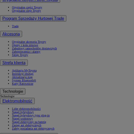
Oryginalne części Toyoty
Oryginalne oleje Toyoty
Program Sprzedaży Hurtowej Trade
Trade
Akcesoria
Oryginalne akcesoria Toyoty
Opony i koła zimowe
Zabudowy samochodów dostawczych
Zabezpieczenia i alarmy
Sklep Toyoty
Strefa klienta
Aplikacja MyToyota
Instrukcje obsługi
Aktualizacja map
System Bluetooth®
Karty Ratownicze
Technologie
Technologie
Elektromobilność
Lider elektromobilności
Napęd hybrydowy
Napęd hybrydowy typu plug-in
Napęd wodorowy
Napęd elektryczny na baterię
Zasięg aut elektrycznych
Zalety posiadania aut elektrycznych