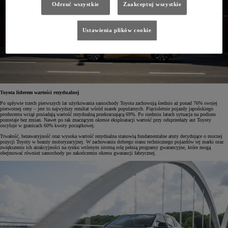
Odrzuć wszystkie
Zaakceptuj wszystkie
Ustawienia plików cookie
Toyota liderem wartości rezydualnej
Po upływie trzech pierwszych lat użytkowania samochody Toyota zachowują średnio aż ponad 76% swojej
pierwotnej ceny – jest to najwyższy rezultat wśród marek popularnych. Pięcioletnie pojazdy japońskiego
producenta wciąż posiadają wartość rezydualną przekraczającą 69%. Po siedmiu latach sytuacja na podium
pozostaje bez zmian. Nawet po tak znaczącym okresie eksploatacji wartość przy odsprzedaży aut Toyoty
oscyluje w granicach 60% kwoty początkowej.
Trwałość, bezawaryjność oraz wysoka wartość rezydualna stanowią fundamentalne atuty decydujące o mocnej
pozycji Toyoty w branży motoryzacyjnej. W zachowaniu dobrego stanu technicznego pojazdów tej marki oraz
zwiększeniu ich atrakcyjności na rynku wtórnym istotną rolę pełnią programy gwarancyjne, które mogą
obejmować również samochody po zakończeniu okresu gwarancji fabrycznej.