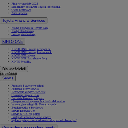
Finał wyprzedaży 2025
Samochody dostawcze Toyota Professional
Oferta biznesowa
Auta używane
Toyota Financial Services
Kredyt niższych rat Toyota Easy
Kredyt standardowy
Leasing standardowy
KINTO ONE
KINTO ONE Leasing niższych rat
KINTO ONE Leasing konsumencki
KINTO ONE Najem
KINTO ONE Zarządzanie flotą
KINTO Mobility
Dla właścicieli
Dla właścicieli
Serwis
Promocje i sezonowe usługi
Pozostałe oferty serwisu
Rezerwacja wizyty w serwisie
Gwarancja Toyota Relax
Pozostałe Gwarancje Toyoty
Ubezpieczenia i naprawy blacharsko-lakiernicze
Innowacyjne usługi dla Twojej wygody
Bezpłatne Akcje Serwisowe
Serwis Dobrych Cen
Serwis w ASO się opłaca
Dostęp do informacji serwisowych
Wykaz wydanych zaświadczeń o odbytym szkoleniu (pdf)
Oryginalne części i oleje Toyota