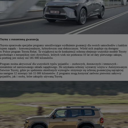
Toytoy z rozszerzoną gwarancją
Toyota opracowała specjalne programy umożliwiające wydłużenie gwarancji dla swoich samochodów z każdym
typem napędu – konwencjonalnym, hybrydowym oraz elektrycznym. Wśród nich znajduje się dostępny
w Polsce program Toyota Relax. Ta wyjątkowa na tle konkurencji ochrona obejmuje wszystkie modele Toyoty
pochodzące z europejskiej sieci dystrybucji, których wiek nie przekracza 10 lat od daty pierwszego zakupu,
a przebieg jest niższy niż 185 000 kilometrów.
Program można aktywować dla wszystkich typów pojazdów – osobowych, dostawczych i terenowych -
niezależnie od zastosowanego układu napędowego. Do uzyskania ochrony wystarczy wizyta w Autoryzowanym
Serwisie Toyoty, gdzie po spełnieniu określonych wymogów otrzymuje się ochronę gwarancyjną najczęściej
na następne 12 miesięcy lub 15 000 kilometrów. Z programu mogą korzystać zarówno pierwotni nabywcy
pojazdów, jak i osoby, które zakupiły używaną Toyotę.