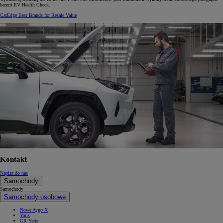
baterii EV Health Check.
CarEdge Best Brands for Resale Value
Kontakt
Napisz do nas
Samochody
Samochody
Samochody osobowe
Nowe Aygo X
Yaris
GR Yaris