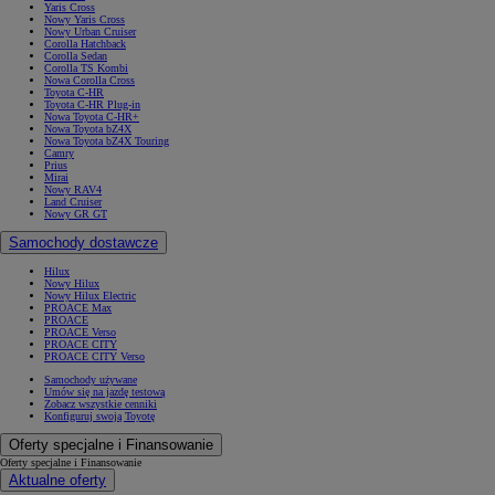
Yaris Cross
Nowy Yaris Cross
Nowy Urban Cruiser
Corolla Hatchback
Corolla Sedan
Corolla TS Kombi
Nowa Corolla Cross
Toyota C-HR
Toyota C-HR Plug-in
Nowa Toyota C-HR+
Nowa Toyota bZ4X
Nowa Toyota bZ4X Touring
Camry
Prius
Mirai
Nowy RAV4
Land Cruiser
Nowy GR GT
Samochody dostawcze
Hilux
Nowy Hilux
Nowy Hilux Electric
PROACE Max
PROACE
PROACE Verso
PROACE CITY
PROACE CITY Verso
Samochody używane
Umów się na jazdę testową
Zobacz wszystkie cenniki
Konfiguruj swoją Toyotę
Oferty specjalne i Finansowanie
Oferty specjalne i Finansowanie
Aktualne oferty