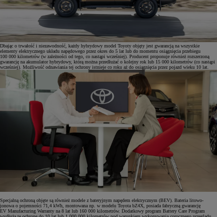
Dbając o trwałość i niezawodność, każdy hybrydowy model Toyoty objęty jest gwarancją na wszystkie
elementy elektrycznego układu napędowego przez okres do 5 lat lub do momentu osiągnięcia przebiegu
100 000 kilometrów (w zależności od tego, co nastąpi wcześniej). Producent proponuje również rozszerzoną
gwarancję na akumulator hybrydowy, którą można przedłużać o kolejny rok lub 15 000 kilometrów (co nastąpi
wcześniej). Możliwość odnawiania tej ochrony istnieje co roku aż do osiągnięcia przez pojazd wieku 10 lat.
Specjalną ochroną objęte są również modele z bateryjnym napędem elektrycznym (BEV). Bateria litowo-
jonowa o pojemności 71,4 kWh, montowana np. w modelu Toyota bZ4X, posiada fabryczną gwarancję
EV Manufacturing Warranty na 8 lat lub 160 000 kilometrów. Dodatkowy program Battery Care Program
wydłuża tę ochronę do 10 lat lub 1 000 000 kilometrów pod warunkiem wykonywania corocznego przeglądu