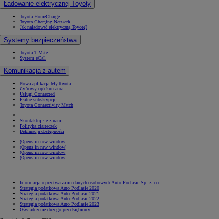
Ładowanie elektrycznej Toyoty
Toyota HomeCharge
Toyota Charging Network
Jak naładować elektryczną Toyotę?
Systemy bezpieczeństwa
Toyota T-Mate
System eCall
Komunikacja z autem
Nowa aplikacja MyToyota
Cyfrowy opiekun auta
Usługi Connected
Płatne subskrypcje
Toyota Connectivity Match
Skontaktuj się z nami
Polityka ciasteczek
Deklaracja dostępności
(Opens in new window)
(Opens in new window)
(Opens in new window)
(Opens in new window)
Informacja o przetwarzaniu danych osobowych Auto Podlasie Sp. z o.o.
Strategia podatkowa Auto Podlasie 2020
Strategia podatkowa Auto Podlasie 2021
Strategia podatkowa Auto Podlasie 2022
Strategia podatkowa Auto Podlasie 2023
Oświadczenie dużego przedsiębiorcy