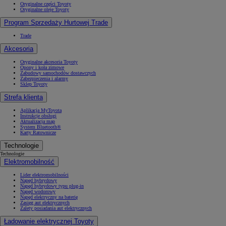
Oryginalne części Toyoty
Oryginalne oleje Toyoty
Program Sprzedaży Hurtowej Trade
Trade
Akcesoria
Oryginalne akcesoria Toyoty
Opony i koła zimowe
Zabudowy samochodów dostawczych
Zabezpieczenia i alarmy
Sklep Toyoty
Strefa klienta
Aplikacja MyToyota
Instrukcje obsługi
Aktualizacja map
System Bluetooth®
Karty Ratownicze
Technologie
Technologie
Elektromobilność
Lider elektromobilności
Napęd hybrydowy
Napęd hybrydowy typu plug-in
Napęd wodorowy
Napęd elektryczny na baterię
Zasięg aut elektrycznych
Zalety posiadania aut elektrycznych
Ładowanie elektrycznej Toyoty