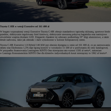
Toyota C-HR w wersji Executive od 161 400 zł
W bogato wyposażonej wersji Executive Toyota C-HR oferuje standardowo tapicerkę skórzaną, sportowe fotele
przednie, elektrycznie regulowany fotel kierowcy, elektrycznie unoszoną pokrywę bagażnika oraz nastrojowe
oświetlenie wnętrza diodami LED. Elegancki charakter tej odmiany podkreślają 19" felgi aluminiowe, a także
detale nadwozia, takie jak zderzaki i dach wykończone w kolorze fortepianowej czerni.
Toyota C-HR Executive 1.8 Hybrid 140 KM jest obecnie dostępna w cenie od 161 400 zł, co po zastosowaniu
rabatu oraz Ekobonusu 1,5% daje łączną korzyść w wysokości 11 500 zł w porównaniu do ceny katalogowej.
W przypadku finansowania Leasingiem KINTO One miesięczna rata wynosi 1595 zł netto*, natomiast
w Leasingu Konsumenckim KINTO One dla klientów indywidualnych koszt miesięczny to 1962 zł brutto*.