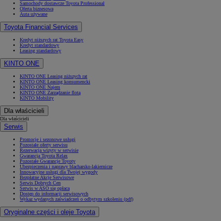
Samochody dostawcze Toyota Professional
Oferta biznesowa
Auta używane
Toyota Financial Services
Kredyt niższych rat Toyota Easy
Kredyt standardowy
Leasing standardowy
KINTO ONE
KINTO ONE Leasing niższych rat
KINTO ONE Leasing konsumencki
KINTO ONE Najem
KINTO ONE Zarządzanie flotą
KINTO Mobility
Dla właścicieli
Dla właścicieli
Serwis
Promocje i sezonowe usługi
Pozostałe oferty serwisu
Rezerwacja wizyty w serwisie
Gwarancja Toyota Relax
Pozostałe Gwarancje Toyoty
Ubezpieczenia i naprawy blacharsko-lakiernicze
Innowacyjne usługi dla Twojej wygody
Bezpłatne Akcje Serwisowe
Serwis Dobrych Cen
Serwis w ASO się opłaca
Dostęp do informacji serwisowych
Wykaz wydanych zaświadczeń o odbytym szkoleniu (pdf)
Oryginalne części i oleje Toyota