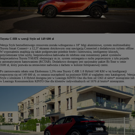
Toyota C-HR w wersji Style od 149 600 zł
Wersja Style bestsellerowego crossovera została wzbogacona o 18" felgi aluminiowe, system multimedialny
Toyota Smart Connect+ z 12,3" ekranem dotykowym oraz nawigacją Connected z dodatkowym trybem offline.
W wyposażeniu znajdują się także podgrzewane przednie fotele i kierownica, inteligentny kluczyk,
przyciemniane tylne szyby, bezprzewodowa ładowarka do telefonu oraz rozszerzony pakiet systemów
bezpieczeństwa Toyota T-MATE obejmujący m.in. system ostrzegania o ruchu poprzecznym z tyłu pojazdu
z automatycznym hamowaniem (RCTAB). Dodatkowo dostępny jest opcjonalny pakiet Bi-Tone w cenie
3500 zł, który pozwala na zestawienie nadwozia z dachem w kolorze fortepianowej czerni.
Po zastosowaniu rabatu oraz Ekobonusu 1,5% cena Toyoty C-HR 1.8 Hybrid 140 KM w tej konfiguracji
rozpoczyna się od 149 600 zł, co oznacza oszczędność na poziomie 9300 zł względem ceny katalogowej. Wersja
Style z silnikiem 1.8 Hybrid dostępna jest w Leasingu KINTO One dla firm od 1363 zł netto* miesięcznie lub
w Leasingu Konsumenckim KINTO One dla klientów indywidualnych od 1676 zł brutto* miesięcznie.