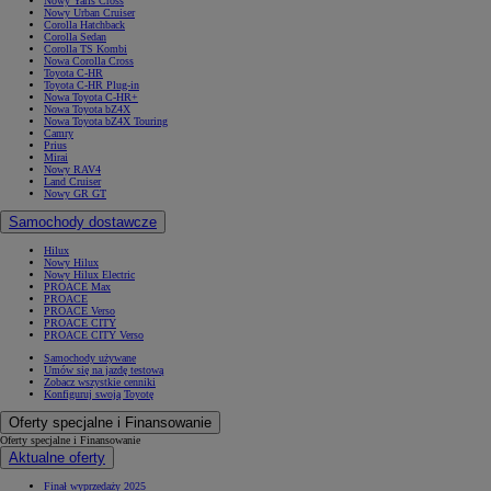
Nowy Yaris Cross
Nowy Urban Cruiser
Corolla Hatchback
Corolla Sedan
Corolla TS Kombi
Nowa Corolla Cross
Toyota C-HR
Toyota C-HR Plug-in
Nowa Toyota C-HR+
Nowa Toyota bZ4X
Nowa Toyota bZ4X Touring
Camry
Prius
Mirai
Nowy RAV4
Land Cruiser
Nowy GR GT
Samochody dostawcze
Hilux
Nowy Hilux
Nowy Hilux Electric
PROACE Max
PROACE
PROACE Verso
PROACE CITY
PROACE CITY Verso
Samochody używane
Umów się na jazdę testową
Zobacz wszystkie cenniki
Konfiguruj swoją Toyotę
Oferty specjalne i Finansowanie
Oferty specjalne i Finansowanie
Aktualne oferty
Finał wyprzedaży 2025