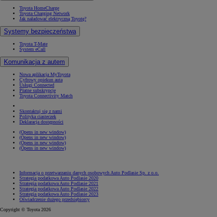
Toyota HomeCharge
Toyota Charging Network
Jak naładować elektryczną Toyotę?
Systemy bezpieczeństwa
Toyota T-Mate
System eCall
Komunikacja z autem
Nowa aplikacja MyToyota
Cyfrowy opiekun auta
Usługi Connected
Płatne subskrypcje
Toyota Connectivity Match
Skontaktuj się z nami
Polityka ciasteczek
Deklaracja dostępności
(Opens in new window)
(Opens in new window)
(Opens in new window)
(Opens in new window)
Informacja o przetwarzaniu danych osobowych Auto Podlasie Sp. z o.o.
Strategia podatkowa Auto Podlasie 2020
Strategia podatkowa Auto Podlasie 2021
Strategia podatkowa Auto Podlasie 2022
Strategia podatkowa Auto Podlasie 2023
Oświadczenie dużego przedsiębiorcy
Copyright © Toyota 2026