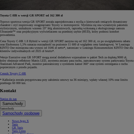
Toyota C-HR w wersji GR SPORT od 162 300 zł
Typowo sportowa wersja GR SPORT została zaprojektowana z myślą o kierowcach ceniących dynamiczny
charakter i styl inspirowany osiągnięciami Toyoty w motorsporcie. Wyróżnia się ona wyrazistym pakietem
stylistycznym, unikalnym wzorem 19" felg aluminiowych, tapicerką wykonaną z ekologicznego zamszu
Ultrasuede™ oraz projekcyjnym wyświetlaczem na przedniej szybie (HUD), który podnosi komfort
prowadzenia.
Cena Toyoty C-HR 1.8 Hybrid w wersji GR SPORT zaczyna się od 162 300 zł, co po uwzględnieniu rabatu
oraz Ekobonusu 1,5% oznacza oszczędność na poziomie 11 600 zł względem ceny katalogowej. W Leasingu
KINTO One miesięczna rata wynosi od 1646 zł netto*, natomiast w Leasingu Konsumenckim KINTO One dla
klientów indywidualnych od 2025 zł brutto*.
Wersje Executive oraz GR SPORT mogą zostać dodatkowo wyposażone w pakiet Tech za dopłatą 9000 zł,
który obejmuje reflektory Matrix LED, asystenta zmiany pasa ruchu, zaawansowany system parkowania Toyota
Teammate Advanced Park, monitor panoramiczny z systemem kamer 360° oraz system ostrzegania o ruchu
poprzecznym z przodu pojazdu.
Cennik Toyoty C-HR
* Kalkulacja została przygotowana przy założeniu umowy na 36 miesięcy, wpłaty własnej 10% oraz limitu
przebiegu 60 000 km.
Kontakt
Napisz do nas
Samochody
Samochody
Samochody osobowe
Nowe Aygo X
Yaris
GR Yaris
Yaris Cross