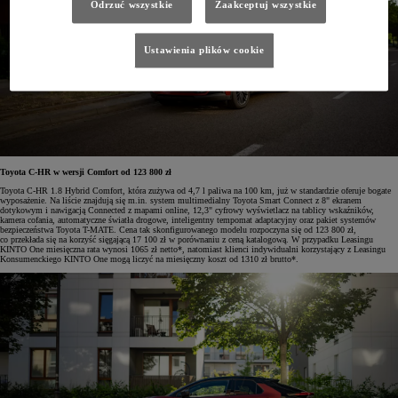
Odrzuć wszystkie
Zaakceptuj wszystkie
Ustawienia plików cookie
Toyota C-HR w wersji Comfort od 123 800 zł
Toyota C-HR 1.8 Hybrid Comfort, która zużywa od 4,7 l paliwa na 100 km, już w standardzie oferuje bogate
wyposażenie. Na liście znajdują się m.in. system multimedialny Toyota Smart Connect z 8" ekranem
dotykowym i nawigacją Connected z mapami online, 12,3" cyfrowy wyświetlacz na tablicy wskaźników,
kamera cofania, automatyczne światła drogowe, inteligentny tempomat adaptacyjny oraz pakiet systemów
bezpieczeństwa Toyota T-MATE. Cena tak skonfigurowanego modelu rozpoczyna się od 123 800 zł,
co przekłada się na korzyść sięgającą 17 100 zł w porównaniu z ceną katalogową. W przypadku Leasingu
KINTO One miesięczna rata wynosi 1065 zł netto*, natomiast klienci indywidualni korzystający z Leasingu
Konsumenckiego KINTO One mogą liczyć na miesięczny koszt od 1310 zł brutto*.